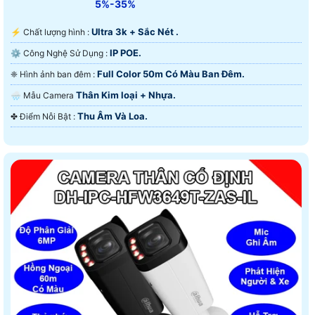
5%-35%
Ultra 3k + Sắc Nét .
️⚡ Chất lượng hình :
IP POE.
⚙ Công Nghệ Sử Dụng :
Full Color 50m Có Màu Ban Ðêm.
❈ Hình ảnh ban đêm :
Thân Kim loại + Nhựa.
🌧️ Mẫu Camera
Thu Âm Và Loa.
️✤ Điểm Nỗi Bật :