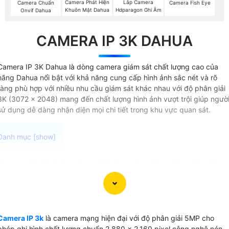
Camera Phát Hiện
Lắp Camera
Camera Chuẩn
Camera Fish Eye
Khuôn Mặt Dahua
Hdparagon Ghi Âm
Onvif Dahua
CAMERA IP 3K DAHUA
Camera IP 3K Dahua là dòng camera giám sát chất lượng cao của
hãng Dahua nổi bật với khả năng cung cấp hình ảnh sắc nét và rõ
ràng phù hợp với nhiều nhu cầu giám sát khác nhau với độ phân giải
3K (3072 x 2048) mang đến chất lượng hình ảnh vượt trội giúp ngườ
sử dụng dễ dàng nhận diện mọi chi tiết trong khu vực quan sát.
Camera IP 3K là lựa chọn lý tưởng cho việc giám sát nhà
xưởng và công trình với độ phân giải 5MP cho hình ảnh sắc
nét và chất lượng cao. Với khả năng truyền dữ liệu qua
mạng bạn có thể dễ dàng theo dõi qua điện thoại di động
hoặc máy tính từ xa mọi lúc, mọi nơi. Đây là giải pháp an
Camera IP 3k
là camera mạng hiện đại với độ phân giải 5MP cho
toàn và tiện lợi để bảo vệ tài sản và giám sát hoạt động
phép ghi hình chất lượng chuẩn 2.880 x 2.160 pixel công nghệ nén