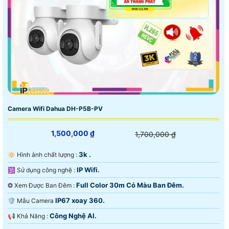
Camera Wifi Dahua DH-P5B-PV
1,500,000 ₫
1,700,000 ₫
3k .
🔅 Hình ảnh chất lượng :
IP Wifi.
🕉️ Sử dụng công nghệ :
Full Color 30m Có Màu Ban Ðêm.
❂ Xem Được Ban Đêm :
IP67 xoay 360.
🛡 Mẫu Camera
Công Nghệ AI.
️📢 Khả Năng :