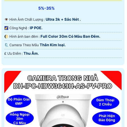
5%-35%
Ultra 3k + Sắc Nét .
👁 Hình Ành Chất Lượng :
IP POE.
🌠 Công Nghệ :
Full Color 30m Có Màu Ban Ðêm.
🌔 Hình ảnh ban đêm :
Thân Kim loại.
🗜️ Camera Theo Mẫu
Thu Âm.
️₤ Ưu Điểm :