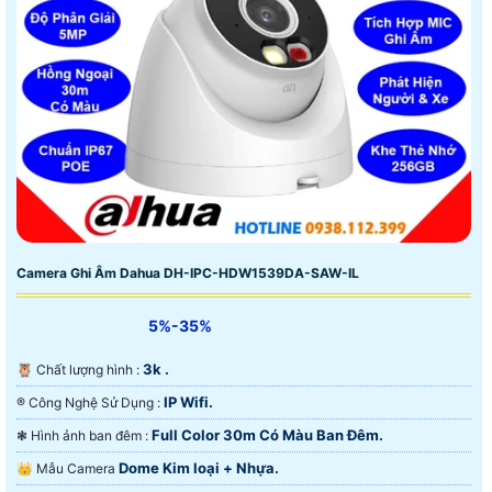
Camera Ghi Âm Dahua DH-IPC-HDW1539DA-SAW-IL
5%-35%
3k .
🦉 Chất lượng hình :
IP Wifi.
®️ Công Nghệ Sử Dụng :
Full Color 30m Có Màu Ban Ðêm.
❃ Hình ảnh ban đêm :
Dome Kim loại + Nhựa.
👑 Mẫu Camera