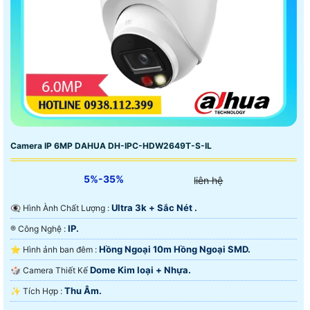
Camera IP 6MP DAHUA DH-IPC-HDW2649T-S-IL
5%-35%
liên hệ
Ultra 3k + Sắc Nét .
👁️‍🗨 Hình Ành Chất Lượng :
IP.
®️ Công Nghệ :
Hồng Ngoại 10m Hồng Ngoại SMD.
⭐ Hình ảnh ban đêm :
Dome Kim loại + Nhựa.
🎲 Camera Thiết Kế
Thu Âm.
️✨ Tích Hợp :