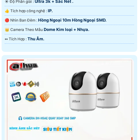
Ultra 3k + Sắc Nét .
☀️ Độ Phân giải :
IP.
👍 Tích hợp công nghệ :
Hồng Ngoại 10m Hồng Ngoại SMD.
🔴 Nhìn Ban Đêm :
Dome Kim loại + Nhựa.
👑 Camera Theo Mẫu
Thu Âm.
️↭ Tích Hợp :