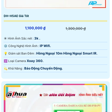
DH-H5AE Giá Tốt
1,100,000 ₫
1,300,000 ₫
3k .
☀️ Hình Ảnh Sắc nét :
IP Wifi.
⚙ Công Nghệ Hình Ảnh :
Hồng Ngoại 10m Hồng Ngoại Smart IR.
💡 Giám sát Ban Đêm :
Xoay 360.
🕉️ Loại Camera
Báo Động Chuyển Động.
️💫 Khả Năng :