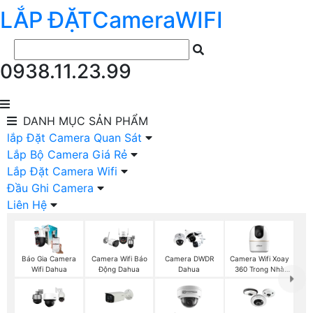
LẮP ĐẶT
Camera
WIFI
0938.11.23.99
DANH MỤC
SẢN PHẨM
lắp Đặt Camera Quan Sát
Lắp Bộ Camera Giá Rẻ
Lắp Đặt Camera Wifi
Đầu Ghi Camera
Liên Hệ
Báo Gia Camera
Camera Wifi Xoay
Camera Wifi Báo
Camera DWDR
Wifi Dahua
360 Trong Nhà
Động Dahua
Dahua
Dahua