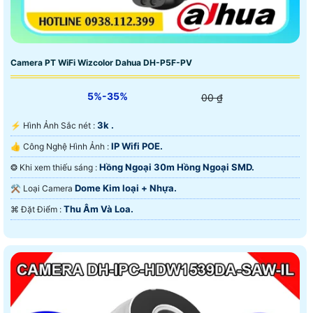
Camera PT WiFi Wizcolor Dahua DH-P5F-PV
5%-35%
00 ₫
3k .
️⚡ Hình Ảnh Sắc nét :
IP Wifi POE.
👍 Công Nghệ Hình Ảnh :
Hồng Ngoại 30m Hồng Ngoại SMD.
❂ Khi xem thiếu sáng :
Dome Kim loại + Nhựa.
⚒ Loại Camera
Thu Âm Và Loa.
️⌘ Đặt Điểm :