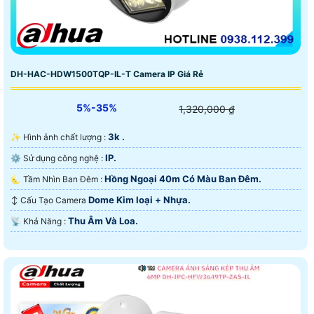
DH-HAC-HDW1500TQP-IL-T Camera IP Giá Rẻ
5%-35%
1,320,000 ₫
3k .
✨ Hình ảnh chất lượng :
IP.
⚙ Sử dụng công nghệ :
Hồng Ngoại 40m Có Màu Ban Ðêm.
🌜 Tầm Nhìn Ban Đêm :
Dome Kim loại + Nhựa.
↕️ Cấu Tạo Camera
Thu Âm Và Loa.
️📡 Khả Năng :