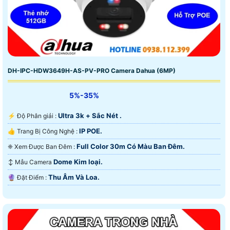
DH-IPC-HDW3649H-AS-PV-PRO Camera Dahua (6MP)
5%-35%
Ultra 3k + Sắc Nét .
️⚡ Độ Phân giải :
IP POE.
👍 Trang Bị Công Nghệ :
Full Color 30m Có Màu Ban Ðêm.
❈ Xem Được Ban Đêm :
Dome Kim loại.
↕️ Mẫu Camera
Thu Âm Và Loa.
️🔮 Đặt Điểm :