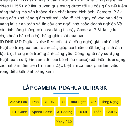
trong nhà xưởng và công trình.
video H.255+ dữ liệu truyền qua mạng được tối ưu hóa giúp tiết kiệm
băng thông mà vẫn
khẳng định
chất lượng hình ảnh. Camera IP 3k
cung cấp khả năng giám sát màu sắc rõ nét ngay cả vào ban đêm
mang lại sự an toàn và tin cậy cho ngôi nhà hoặc doanh nghiệp Với
các tính năng thông minh và đáng tin cậy Camera IP 3k là sự lựa
chọn hoàn hảo cho hệ thống giám sát của bạn.
3D DNR (3D Digital Noise Reduction) là công nghệ giảm nhiễu kỹ
thuật số trong camera quan sát, giúp cải thiện chất lượng hình ảnh
đặc biệt trong môi trường ánh sáng yếu. Công nghệ này sử dụng
thuật toán xử lý hình ảnh để loại bỏ nhiễu (noise)xuất hiện dưới dạng
các hạt lấm tấm trên hình ảnh, đặc biệt khi camera phải làm việc
trong điều kiện ánh sáng kém.
LẮP CAMERA IP DAHUA ULTRA 3K
Mic Và Loa
IP66
3D DNR
AI
Dual Light
78°
Hồng Ngoại
Full Color
Speed Dome
AI Coding
2.0 MP
Thân
CMOS
Xoay 360