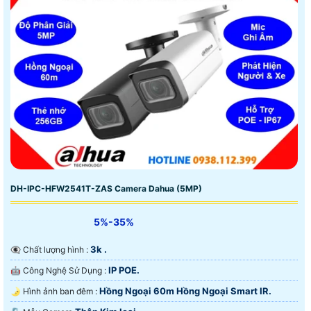
DH-IPC-HFW2541T-ZAS Camera Dahua (5MP)
5%-35%
3k .
👁️‍🗨 Chất lượng hình :
IP POE.
🤖️ Công Nghệ Sử Dụng :
Hồng Ngoại 60m Hồng Ngoại Smart IR.
🌛 Hình ảnh ban đêm :