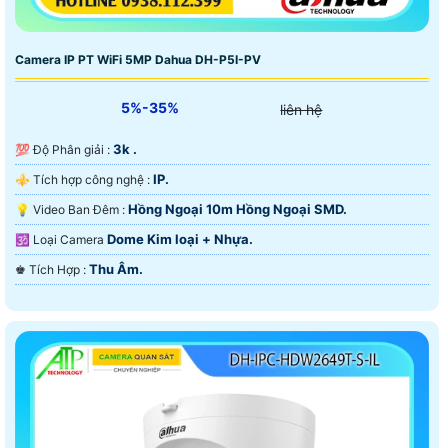
Camera IP PT WiFi 5MP Dahua DH-P5I-PV
5%-35%
liên hệ
3k .
💯 Độ Phân giải :
IP.
⚜️ Tích hợp công nghệ :
Hồng Ngoại 10m Hồng Ngoại SMD.
💡 Video Ban Đêm :
Dome Kim loại + Nhựa.
🕉️ Loại Camera
Thu Âm.
️♚ Tích Hợp :