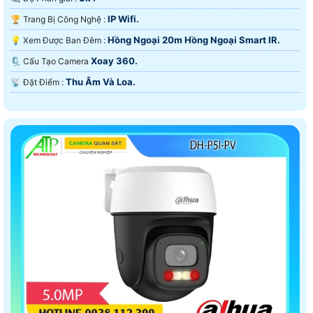
IP Wifi.
🏆 Trang Bị Công Nghệ :
Hồng Ngoại 20m Hồng Ngoại Smart IR.
💡 Xem Được Ban Đêm :
Xoay 360.
🗜️ Cấu Tạo Camera
Thu Âm Và Loa.
️📡 Đặt Điểm :