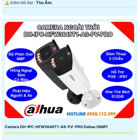
Thu Âm.
️🔔 Điểm Nỗi Bật :
Camera DH-IPC-HFW3649T1-AS-PV-PRO Dahua (6MP)