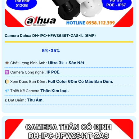
Camera Dahua DH-IPC-HFW3649T-ZAS-IL (6MP)
5%-35%
Ultra 3k + Sắc Nét .
👁 Chất lượng hình Ảnh :
IP POE.
⚛️ Camera Công nghệ :
Full Color 60m Có Màu Ban Ðêm.
🌔 Xem Được Ban Đêm :
Thân Kim loại.
💎 Thiết Kế Camera
Thu Âm.
️₤ Đặt Điểm :