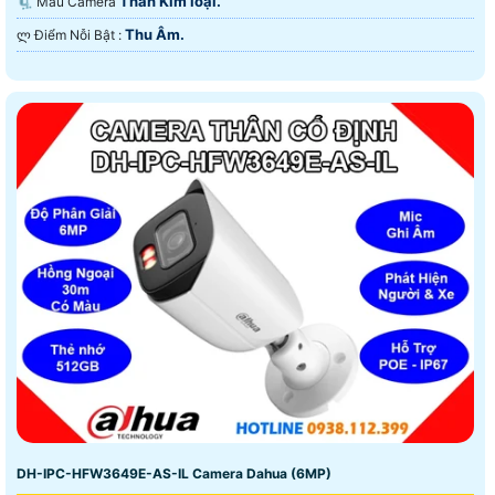
Thân Kim loại.
🗜️ Mẫu Camera
Thu Âm.
️ლ Điểm Nỗi Bật :
DH-IPC-HFW3649E-AS-IL Camera Dahua (6MP)