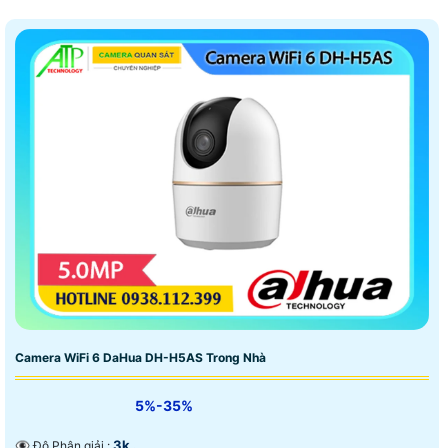
Camera WiFi 6 DaHua DH-H5AS Trong Nhà
5%-35%
3k .
👁️‍🗨 Độ Phân giải :