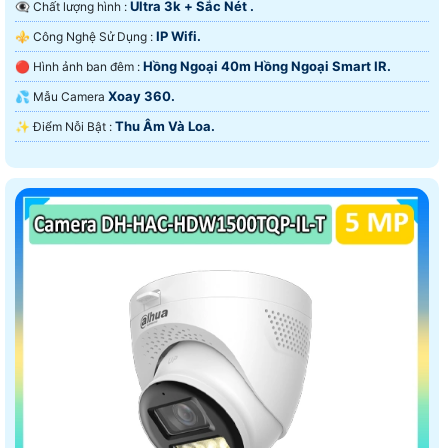
Ultra 3k + Sắc Nét .
👁️‍🗨 Chất lượng hình :
IP Wifi.
⚜️ Công Nghệ Sử Dụng :
Hồng Ngoại 40m Hồng Ngoại Smart IR.
🔴 Hình ảnh ban đêm :
Xoay 360.
💦 Mẫu Camera
Thu Âm Và Loa.
️✨ Điểm Nỗi Bật :