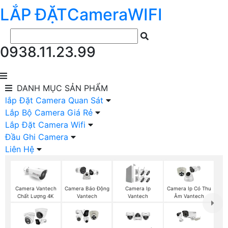
LẮP ĐẶT
Camera
WIFI
0938.11.23.99
DANH MỤC
SẢN PHẨM
lắp Đặt Camera Quan Sát
Lắp Bộ Camera Giá Rẻ
Lắp Đặt Camera Wifi
Đầu Ghi Camera
Liên Hệ
Camera Vantech
Camera Ip
Camera Ip Có Thu
Camera Báo Động
Chất Lượng 4K
Vantech
Âm Vantech
Vantech