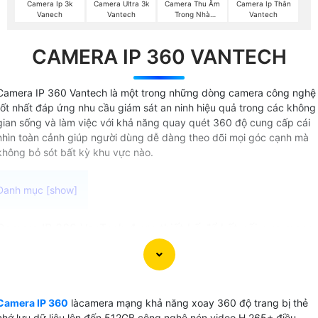
Camera Ip 3k
Camera Ultra 3k
Camera Thu Âm
Camera Ip Thân
Vanech
Vantech
Trong Nhà
Vantech
Vantech
CAMERA IP 360 VANTECH
Camera IP 360 Vantech là một trong những dòng camera công nghệ
tốt nhất đáp ứng nhu cầu giám sát an ninh hiệu quả trong các không
gian sống và làm việc với khả năng quay quét 360 độ cung cấp cái
nhìn toàn cảnh giúp người dùng dễ dàng theo dõi mọi góc cạnh mà
không bỏ sót bất kỳ khu vực nào.
Camera IP 360 VanTech được thiết kế để kết nối qua mạng
và có chức năng xoay 360 độ để điều khiển góc giám sát
linh hoạt. Đây là giải pháp hiệu quả cho việc giám sát từ xa
thông qua điện thoại di động. Trong phân khúc sản phẩm
này, có hai dòng camera chính:
Camera IP 360
làcamera mạng khả năng xoay 360 độ trang bị thẻ
🦉 1: Camera IP wifi 360:
Phù hợp cho nhu cầu sử dụng
nhớ lưu dữ liệu lên đến 512GB công nghệ nén video H.265+ điều