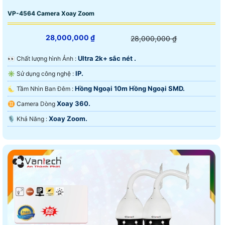
VP-4564 Camera Xoay Zoom
28,000,000 ₫
28,000,000 ₫
Ultra 2k+ sắc nét .
️👀 Chất lượng hình Ảnh :
IP.
✳️ Sử dụng công nghệ :
Hồng Ngoại 10m Hồng Ngoại SMD.
🌜 Tầm Nhìn Ban Đêm :
Xoay 360.
♊ Camera Dòng
Xoay Zoom.
️🎙 Khả Năng :