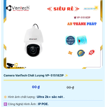
Camera VanTech Chất Lượng VP-51518ZIP ✨
00 ₫
00 ₫
Ultra 2k+ sắc nét .
🔅 Hình ảnh chất lượng :
IP POE.
⚛️ Công Nghệ Hình Ảnh :