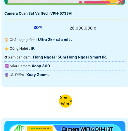
Camera Quan Sát VanTech VPH-5733AI
30%
26,000,000 ₫
Ultra 2k+ sắc nét .
🔆 Chất lượng hình :
IP.
⚜️ Công Nghệ :
Hồng Ngoại 150m Hồng Ngoại Smart IR.
✪ Xem ban đêm :
Xoay 360.
🕉️ Mẫu Camera
Xoay Zoom.
️🔮 Ưu Điểm :
Xem
thêm