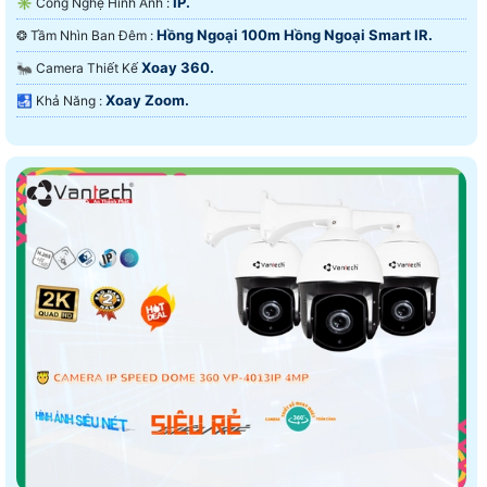
IP.
✳️ Công Nghệ Hình Ảnh :
Hồng Ngoại 100m Hồng Ngoại Smart IR.
❂ Tầm Nhìn Ban Đêm :
Xoay 360.
🐜 Camera Thiết Kế
Xoay Zoom.
️🛃 Khả Năng :