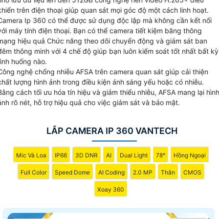
trong hộ gia đình, với khả năng kết nối không dây linh hoạt
khiển trên điện thoại giúp quan sát mọi góc độ một cách linh hoạt.
và tính năng xoay 360 độ để quan sát mọi góc cạnh.
Camera Ip 360 có thể được sử dụng độc lập mà không cần kết nối
với máy tính điện thoại. Bạn có thể camera tiết kiệm băng thông
🔴 2: Camera Speedom (PTZ):
Được thiết kế cho các côn
mạng hiệu quả Chức năng theo dõi chuyển động và giám sát ban
trình dự án lớn, camera này có khả năng xoay, ngóc và
đêm thông minh với 4 chế độ giúp bạn luôn kiểm soát tốt nhất bất kỳ
zoom linh hoạt để giám sát một diện tích lớn và theo dõi
tình huống nào.
chuyển động mạnh.
Công nghệ chống nhiễu AFSA trên camera quan sát giúp cải thiện
chất lượng hình ảnh trong điều kiện ánh sáng yếu hoặc có nhiễu.
Bằng cách tối ưu hóa tín hiệu và giảm thiểu nhiễu, AFSA mang lại hìn
ảnh rõ nét, hỗ trợ hiệu quả cho việc giám sát và bảo mật.
LẮP CAMERA IP 360 VANTECH
Mic Và Loa
IP66
3D DNR
AI
Dual Light
78°
Hồng Ngoại
Full Color
Speed Dome
AI Coding
2.0 MP
Thân
CMOS
Xoay 360