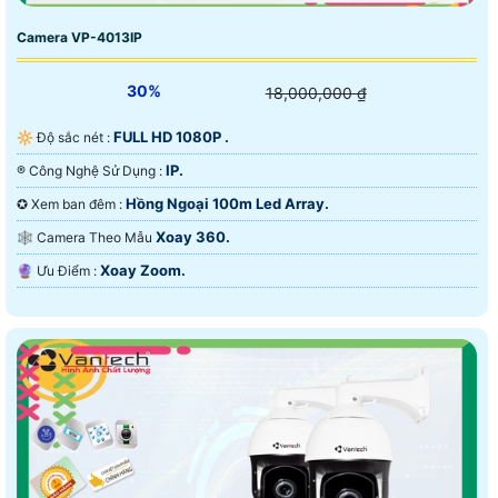
Camera VP-4013IP
30%
18,000,000 ₫
FULL HD 1080P .
🔆 Độ sắc nét :
IP.
®️ Công Nghệ Sử Dụng :
Hồng Ngoại 100m Led Array.
✪ Xem ban đêm :
Xoay 360.
🕸️ Camera Theo Mẫu
Xoay Zoom.
️🔮 Ưu Điểm :