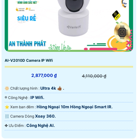
AI-V2010D Camera IP Wifi
2,877,000 ₫
4,110,000 ₫
Ultra 4k 👍🏾 .
🔆 Chất lượng hình :
IP Wifi.
®️ Công Nghệ :
Hồng Ngoại 10m Hồng Ngoại Smart IR.
⭐ Xem ban đêm :
Xoay 360.
⛓ Camera Dòng
Công Nghệ AI.
️✤ Ưu Điểm :