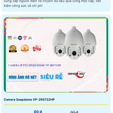
cung cấp nguồn điện và truyền dữ liệu qua cùng một cáp, tiết
kiệm công sức và chi phí
Camera Seepdome VP-2R0732HP
00 ₫
00 ₫