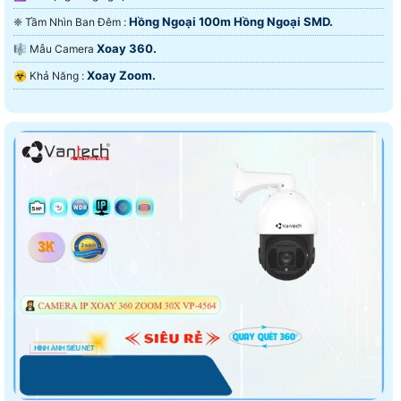
Hồng Ngoại 100m Hồng Ngoại SMD.
❈ Tầm Nhìn Ban Đêm :
Xoay 360.
🎼️ Mẫu Camera
Xoay Zoom.
️☣️ Khả Năng :