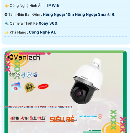
IP Wifi.
⚜️ Công Nghệ Hình Ảnh :
Hồng Ngoại 10m Hồng Ngoại Smart IR.
❂ Tầm Nhìn Ban Đêm :
Xoay 360.
🔩 Camera Thiết Kế
Công Nghệ AI.
️✨ Khả Năng :