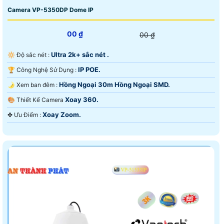
Camera VP-5350DP Dome IP
00 ₫
00 ₫
Ultra 2k+ sắc nét .
🔆 Độ sắc nét :
IP POE.
🏆 Công Nghệ Sử Dụng :
Hồng Ngoại 30m Hồng Ngoại SMD.
🌛 Xem ban đêm :
Xoay 360.
🎨 Thiết Kế Camera
Xoay Zoom.
️✤ Ưu Điểm :