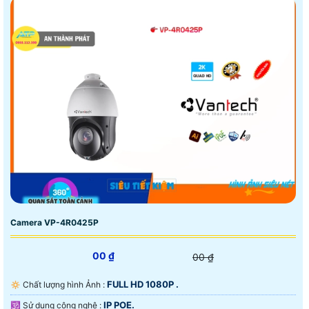
Camera VP-4R0425P
00 ₫
00 ₫
FULL HD 1080P .
🔅 Chất lượng hình Ảnh :
IP POE.
🕉️ Sử dụng công nghệ :