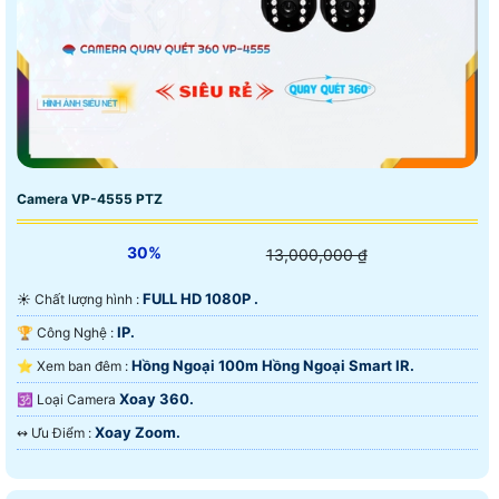
Camera VP-4555 PTZ
30%
13,000,000 ₫
FULL HD 1080P .
☀️ Chất lượng hình :
IP.
🏆 Công Nghệ :
Hồng Ngoại 100m Hồng Ngoại Smart IR.
⭐ Xem ban đêm :
Xoay 360.
🕉️ Loại Camera
Xoay Zoom.
️↭ Ưu Điểm :