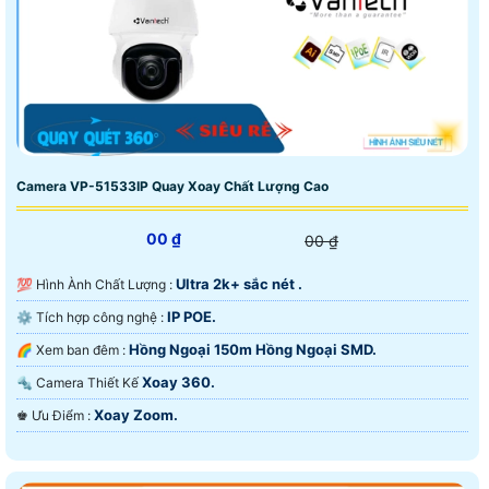
Camera VP-51533IP Quay Xoay Chất Lượng Cao
00 ₫
00 ₫
Ultra 2k+ sắc nét .
💯 Hình Ành Chất Lượng :
IP POE.
⚙ Tích hợp công nghệ :
Hồng Ngoại 150m Hồng Ngoại SMD.
🌈 Xem ban đêm :
Xoay 360.
🔩 Camera Thiết Kế
Xoay Zoom.
️♚ Ưu Điểm :