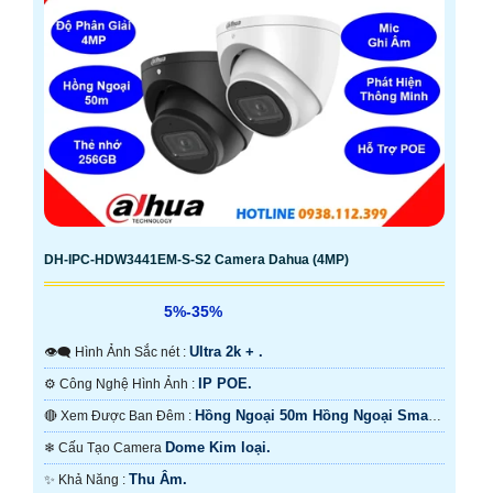
DH-IPC-HDW3441EM-S-S2 Camera Dahua (4MP)
5%-35%
Ultra 2k + .
👁️‍🗨 Hình Ảnh Sắc nét :
IP POE.
⚙ Công Nghệ Hình Ảnh :
Hồng Ngoại 50m Hồng Ngoại Smart
🔴 Xem Được Ban Đêm :
IR.
Dome Kim loại.
❄ Cấu Tạo Camera
Thu Âm.
️✨ Khả Năng :