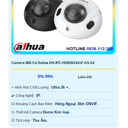
Camera Mắt Cá Dahua DH-IPC-HDBW3441F-AS-S2
5%-35%
Liên Hệ
Ultra 2k + .
️⚡ Hình Ành Chất Lượng :
IP.
🌠 Công Nghệ :
Hồng Ngoại 30m ONVIF.
💥 Khoảng Cách Ban Đêm :
Dome Kim loại.
💦 Thiết Kế Camera
Thu Âm.
️🆑 Tích Hợp :