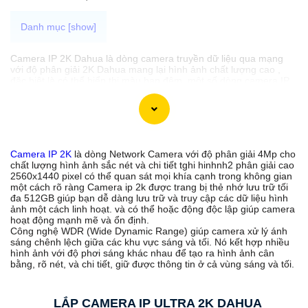
Camera IP 2K Dahua là dòng camera truyền dữ liệu qua mạng
với độ phân giải 2K Dahua mang lại hình ảnh chất lượng cao ,
đặc biệt là có thể hiển thị màu ban đêm. một số dòng camera IP
2K Dahua còn được trang bị các tính năng vượt trội như giám sát
ban đêm dual light và phát hiện chuyển động báo động chống
trộm. Nét ấn tượng này Đồng hành gia tăng khả năng giám sát và
bảo vệ cho ngôi nhà hay doanh nghiệp của bạn trong mọi tình
huống, ngay cả khi có ánh sáng yếu hoặc trong điều kiện ánh
sáng không tồn tại. Hãy lựa chọn camera IP 2K Dahua phù hợp
Camera IP 2K
là dòng Network Camera với độ phân giải 4Mp cho
để tăng cường an ninh và sự bảo vệ cho không gian của bạn.
chất lượng hình ảnh sắc nét và chi tiết tghi hinhnh2 phân giải cao
2560x1440 pixel có thể quan sát mọi khía cạnh trong không gian
một cách rõ ràng Camera ip 2k được trang bị thẻ nhớ lưu trữ tối
đa 512GB giúp bạn dễ dàng lưu trữ và truy cập các dữ liệu hình
'
ảnh một cách linh hoạt. và có thể hoặc động độc lập giúp camera
hoạt động mạnh mẽ và ổn định.
Công nghệ WDR (Wide Dynamic Range) giúp camera xử lý ánh
sáng chênh lệch giữa các khu vực sáng và tối. Nó kết hợp nhiều
hình ảnh với độ phơi sáng khác nhau để tạo ra hình ảnh cân
bằng, rõ nét, và chi tiết, giữ được thông tin ở cả vùng sáng và tối.
LẮP CAMERA IP ULTRA 2K DAHUA