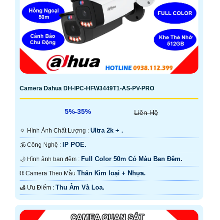
Camera Dahua DH-IPC-HFW3449T1-AS-PV-PRO
5%-35%
Liên Hệ
Ultra 2k + .
🔅 Hình Ành Chất Lượng :
IP POE.
🕉️ Công Nghệ :
Full Color 50m Có Màu Ban Ðêm.
🌙 Hình ảnh ban đêm :
Thân Kim loại + Nhựa.
⛓ Camera Theo Mẫu
Thu Âm Và Loa.
️🛃 Ưu Điểm :