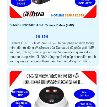
DH-IPC-HFW3449E-AS-IL Camera Dahua (4MP)
5%-35%
Camera DH-IPC-HFW3249E-AS-IL là giải pháp an ninh thông
minh đến từ dòng WizSense của Dahua có độ phân giải 4MP
sắc nét, tích hợp micro ghi âm và đèn kép giúp quan sát có
màu cả trong đêm tối. Nhờ công nghệ AI giúp nhận diện chính
xác người và xe, giảm thiểu cảnh báo sai, đồng thời hỗ trợ
hồng ngoại 50m, khe cắm thẻ nhớ đến 512GB, chuẩn IP67
chống bụi nước và nguồn PoE tiện lợi