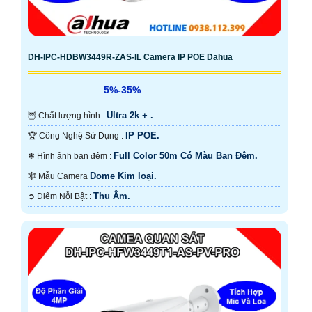
DH-IPC-HDBW3449R-ZAS-IL Camera IP POE Dahua
5%-35%
Ultra 2k + .
🦉 Chất lượng hình :
IP POE.
🏆 Công Nghệ Sử Dụng :
Full Color 50m Có Màu Ban Ðêm.
❃ Hình ảnh ban đêm :
Dome Kim loại.
🕸️ Mẫu Camera
Thu Âm.
️➲ Điểm Nỗi Bật :