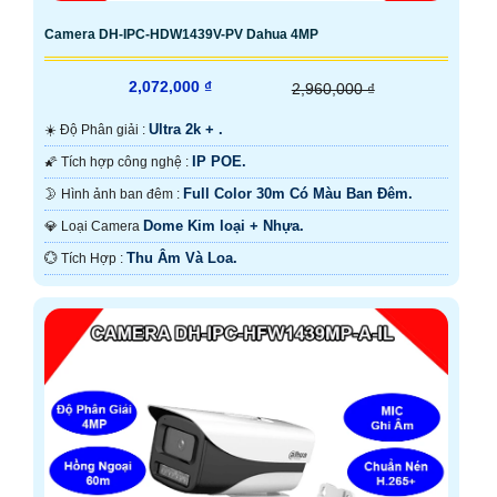
Camera DH-IPC-HDW1439V-PV Dahua 4MP
2,072,000 ₫
2,960,000 ₫
Ultra 2k + .
☀️ Độ Phân giải :
IP POE.
🌠 Tích hợp công nghệ :
Full Color 30m Có Màu Ban Ðêm.
🌛 Hình ảnh ban đêm :
Dome Kim loại + Nhựa.
💎 Loại Camera
Thu Âm Và Loa.
️💮 Tích Hợp :