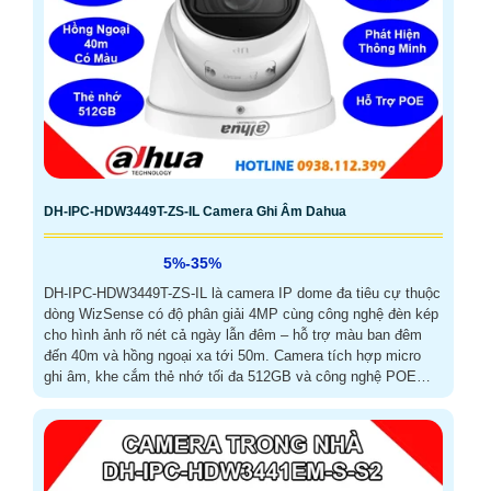
DH-IPC-HDW3449T-ZS-IL Camera Ghi Âm Dahua
5%-35%
DH-IPC-HDW3449T-ZS-IL là camera IP dome đa tiêu cự thuộc
dòng WizSense có độ phân giải 4MP cùng công nghệ đèn kép
cho hình ảnh rõ nét cả ngày lẫn đêm – hỗ trợ màu ban đêm
đến 40m và hồng ngoại xa tới 50m. Camera tích hợp micro
ghi âm, khe cắm thẻ nhớ tối đa 512GB và công nghệ POE
giúp lắp đặt dễ dàng, tiết kiệm chi phí