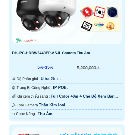
DH-IPC-HDBW3449EP-AS-IL Camera Thu Âm
5%-35%
5,200,000 ₫
Ultra 2k + .
💯 Độ Phân giải :
IP POE.
🤖️ Trang Bị Công Nghệ :
Full Color 40m 4 Chế Độ Xem Ban
🌈 Khi xem thiếu sáng :
Đêm.
Thân Kim loại.
🤹 Loại Camera
Thu Âm.
️⇝ Chức Năng :