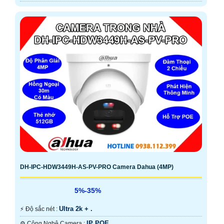
DH-IPC-HDW3449H-AS-PV-PRO Camera Dahua (4MP)
5%-35%
Ultra 2k + .
️⚡ Độ sắc nét :
IP POE.
⚙ Công Nghệ Camera :