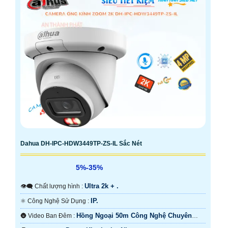
Dahua DH-IPC-HDW3449TP-ZS-IL Sắc Nét
5%-35%
Ultra 2k + .
👁️‍🗨 Chất lượng hình :
IP.
⚛️ Công Nghệ Sử Dụng :
Hồng Ngoại 50m Công Nghệ Chuyên
🌚 Video Ban Đêm :
Dụng.