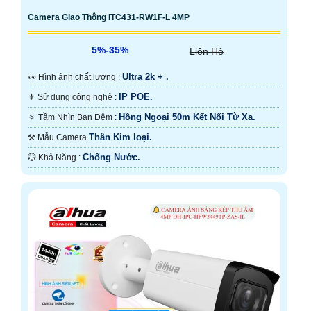
Camera Giao Thông ITC431-RW1F-L 4MP
5%-35%
Liên Hệ
Ultra 2k + .
️👀 Hình ảnh chất lượng :
IP POE.
⚜️ Sử dụng công nghệ :
Hồng Ngoại 50m Kết Nối Từ Xa.
🔅 Tầm Nhìn Ban Đêm :
Thân Kim loại.
⚒ Mẫu Camera
Chống Nước.
️💮 Khả Năng :