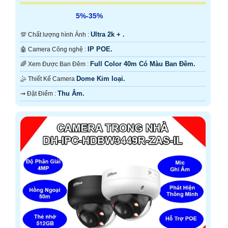
5%-35%
Ultra 2k + .
💯 Chất lượng hình Ảnh :
IP POE.
🤖️ Camera Công nghệ :
Full Color 40m Có Màu Ban Ðêm.
🌈 Xem Được Ban Đêm :
Dome Kim loại.
🤹 Thiết Kế Camera
Thu Âm.
️⇝ Đặt Điểm :