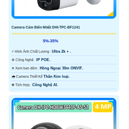
Camera Cảm Biến Nhiệt DHI-TPC-BF1241
5%-35%
Ultra 2k + .
️⚡ Hình Ành Chất Lượng :
IP POE.
⚙ Công Nghệ :
Hồng Ngoại 30m ONVIF.
❈ Xem ban đêm :
Thân Kim loại.
🌧️ Camera Thiết Kế
Công Nghệ AI.
️✤ Tích Hợp :