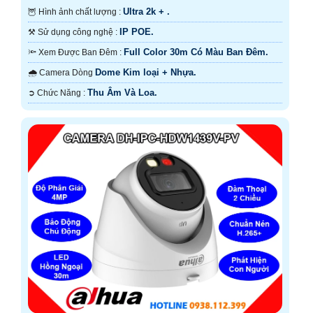
Ultra 2k + .
🦉 Hình ảnh chất lượng :
IP POE.
⚒ Sử dụng công nghệ :
Full Color 30m Có Màu Ban Ðêm.
🔦 Xem Được Ban Đêm :
Dome Kim loại + Nhựa.
🌧️ Camera Dòng
Thu Âm Và Loa.
️➲ Chức Năng :