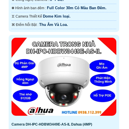
Full Color 30m Có Màu Ban Ðêm.
❃ Hình ảnh ban đêm :
Dome Kim loại.
♊ Camera Thiết Kế
Thu Âm Và Loa.
️⌘ Điểm Nỗi Bật :
Camera DH-IPC-HDBW3449E-AS-IL Dahua (4MP)