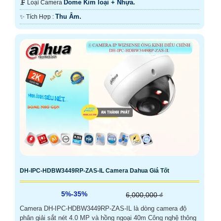
Dome Kim loại + Nhựa.
🗜️ Loại Camera
Thu Âm.
️✨ Tích Hợp :
DH-IPC-HDBW3449RP-ZAS-IL Camera Dahua Giá Tốt
5%-35%
6,000,000 ₫
Camera DH-IPC-HDBW3449RP-ZAS-IL là dòng camera độ
phân giải sắt nét 4.0 MP và hồng ngoại 40m Công nghệ thông