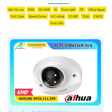
Mic Và Loa
IP66
3D DNR
AI
Dual Light
78°
Hồng Ngoại
Full Color
Speed Dome
AI Coding
2.0 MP
Thân
CMOS
Xoay 360