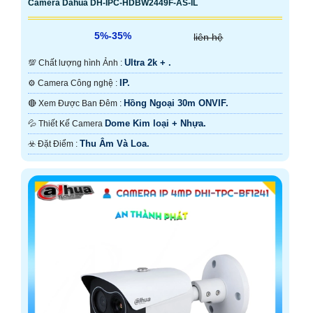
Camera Dahua DH-IPC-HDBW2449F-AS-IL
5%-35%
liên hệ
Ultra 2k + .
💯 Chất lượng hình Ảnh :
IP.
⚙ Camera Công nghệ :
Hồng Ngoại 30m ONVIF.
🔴 Xem Được Ban Đêm :
Dome Kim loại + Nhựa.
💦 Thiết Kế Camera
Thu Âm Và Loa.
️☣️ Đặt Điểm :