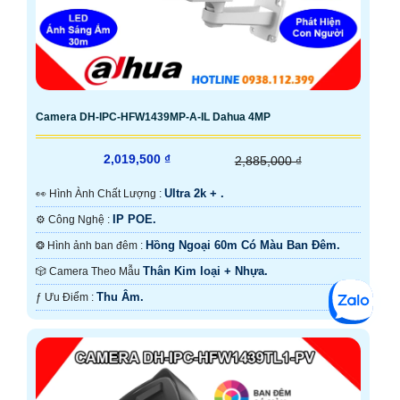
Camera DH-IPC-HFW1439MP-A-IL Dahua 4MP
2,019,500 ₫
2,885,000 ₫
Ultra 2k + .
️👀 Hình Ành Chất Lượng :
IP POE.
⚙ Công Nghệ :
Hồng Ngoại 60m Có Màu Ban Ðêm.
❂ Hình ảnh ban đêm :
Thân Kim loại + Nhựa.
🎲 Camera Theo Mẫu
Thu Âm.
️ƒ Ưu Điểm :