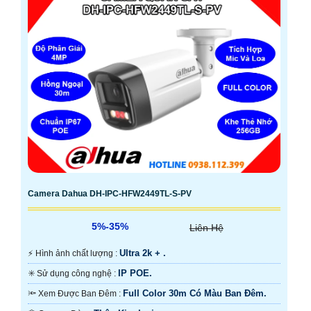
Camera Dahua DH-IPC-HFW2449TL-S-PV
5%-35%
Liên Hệ
Ultra 2k + .
️⚡ Hình ảnh chất lượng :
IP POE.
✳️ Sử dụng công nghệ :
Full Color 30m Có Màu Ban Ðêm.
🔦 Xem Được Ban Đêm :