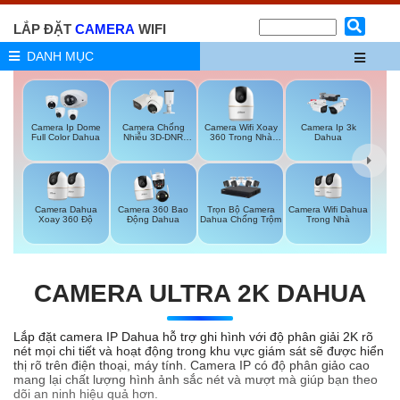
LẮP ĐẶT
CAMERA
WIFI
DANH MỤC
Camera Wifi Xoay
Camera Ip Dome
Camera Chống
Camera Ip 3k
360 Trong Nhà
Full Color Dahua
Nhiễu 3D-DNR
Dahua
Dahua
Dahua
Trọn Bộ Camera
Camera Wifi Dahua
Camera Dahua
Camera 360 Bao
Dahua Chống Trộm
Trong Nhà
Xoay 360 Độ
Động Dahua
CAMERA ULTRA 2K DAHUA
Lắp đặt camera IP Dahua hỗ trợ ghi hình với độ phân giải 2K rõ
nét mọi chi tiết và hoạt động trong khu vực giám sát sẽ được hiển
thị rõ trên điện thoại, máy tính. Camera IP có độ phân giảo cao
mang lại chất lượng hình ảnh sắc nét và mượt mà giúp bạn theo
dõi an ninh hiệu quả hơn.