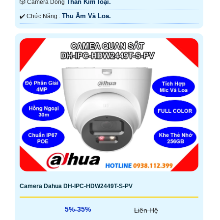
Thân Kim loại.
🎲 Camera Dòng
Thu Âm Và Loa.
️✔️ Chức Năng :
Camera Dahua DH-IPC-HDW2449T-S-PV
5%-35%
Liên Hệ