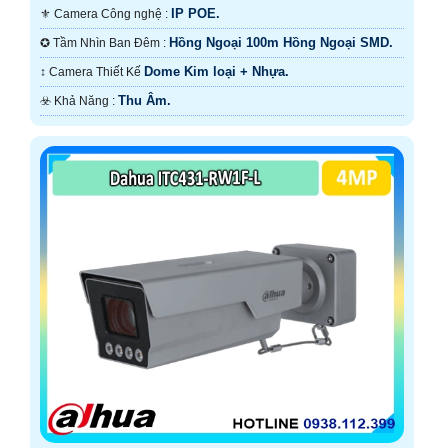
IP POE.
⚜️ Camera Công nghệ :
Hồng Ngoại 100m Hồng Ngoại SMD.
✪ Tầm Nhìn Ban Đêm :
Dome Kim loại + Nhựa.
↕️ Camera Thiết Kế
Thu Âm.
️☣️ Khả Năng :