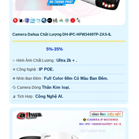
Camera Dahua Chất Lượng DH-IPC-HFW3449TP-ZAS-IL
5%-35%
Ultra 2k + .
✨ Hình Ành Chất Lượng :
IP POE.
✳️ Công Nghệ :
Full Color 60m Có Màu Ban Ðêm.
❈ Nhìn Ban Đêm :
Thân Kim loại.
💦 Camera Dòng
Công Nghệ AI.
️📡 Tích Hợp :