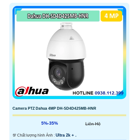
Camera PTZ Dahua 4MP DH-SD4D425MB-HNR
5%-35%
Liên Hệ
Ultra 2k + .
💯 Chất lượng hình Ảnh :