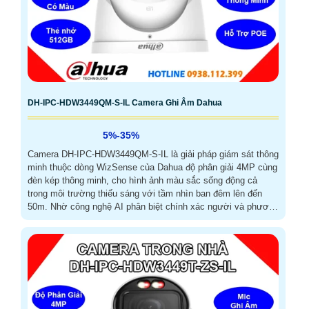
DH-IPC-HDW3449QM-S-IL Camera Ghi Âm Dahua
5%-35%
Camera DH-IPC-HDW3449QM-S-IL là giải pháp giám sát thông
minh thuộc dòng WizSense của Dahua độ phân giải 4MP cùng
đèn kép thông minh, cho hình ảnh màu sắc sống động cả
trong môi trường thiếu sáng với tầm nhìn ban đêm lên đến
50m. Nhờ công nghệ AI phân biệt chính xác người và phương
tiện kết hợp đàm thoại hai chiều và khe thẻ nhớ hỗ trợ tối đa
512GB đáp ứng nhu cầu giám sát chuyên nghiệp