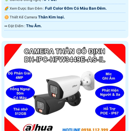
Full Color 60m Có Màu Ban Ðêm.
🌈 Xem Được Ban Đêm :
Thân Kim loại.
♊ Thiết Kế Camera
Thu Âm.
️↭ Đặt Điểm :