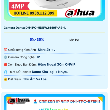
Camera Dahua DH-IPC-HDBW2449F-AS-IL
5%-35%
liên hệ
Ultra 2k + .
💯 Chất lượng hình Ảnh :
IP.
⚙ Camera Công nghệ :
Hồng Ngoại 30m ONVIF.
🔴 Xem Được Ban Đêm :
Dome Kim loại + Nhựa.
💦 Thiết Kế Camera
Thu Âm Và Loa.
️☣️ Đặt Điểm :