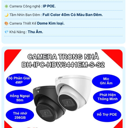
IP POE.
✳️ Camera Công nghệ :
Full Color 40m Có Màu Ban Ðêm.
🌙 Tầm Nhìn Ban Đêm :
Dome Kim loại.
🎨 Camera Thiết Kế
Thu Âm.
️💎 Khả Năng :