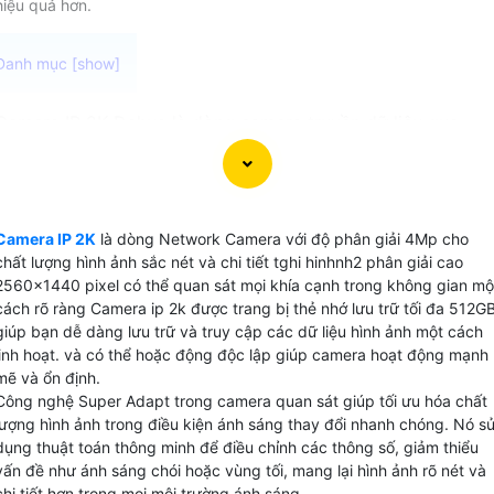
hiệu quả hơn.
Camera IP 2K Dahua là dòng camera truyền dữ liệu qua
mạng với độ phân giải 2K Dahua mang lại hình ảnh chất
lượng cao , đặc biệt là có thể hiển thị màu ban đêm. một số
dòng camera IP 2K Dahua còn được trang bị các tính năng
vượt trội như giám sát ban đêm dual light và phát hiện
Camera IP 2K
là dòng Network Camera với độ phân giải 4Mp cho
chuyển động báo động chống trộm. Nét ấn tượng này Đồn
chất lượng hình ảnh sắc nét và chi tiết tghi hinhnh2 phân giải cao
hành gia tăng khả năng giám sát và bảo vệ cho ngôi nhà
2560x1440 pixel có thể quan sát mọi khía cạnh trong không gian mộ
hay doanh nghiệp của bạn trong mọi tình huống, ngay cả
cách rõ ràng Camera ip 2k được trang bị thẻ nhớ lưu trữ tối đa 512G
giúp bạn dễ dàng lưu trữ và truy cập các dữ liệu hình ảnh một cách
khi có ánh sáng yếu hoặc trong điều kiện ánh sáng không
linh hoạt. và có thể hoặc động độc lập giúp camera hoạt động mạnh
tồn tại. Hãy lựa chọn camera IP 2K Dahua phù hợp để tăng
mẽ và ổn định.
cường an ninh và sự bảo vệ cho không gian của bạn.
Công nghệ Super Adapt trong camera quan sát giúp tối ưu hóa chất
lượng hình ảnh trong điều kiện ánh sáng thay đổi nhanh chóng. Nó s
dụng thuật toán thông minh để điều chỉnh các thông số, giảm thiểu
vấn đề như ánh sáng chói hoặc vùng tối, mang lại hình ảnh rõ nét và
chi tiết hơn trong mọi môi trường ánh sáng.