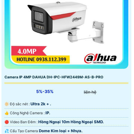
Camera IP 4MP DAHUA DH-IPC-HFW2449M-AS-B-PRO
5%-35%
liên hệ
Ultra 2k + .
🔆 Độ sắc nét :
IP.
👍 Công Nghệ Camera :
Hồng Ngoại 10m Hồng Ngoại SMD.
🔴 Video Ban Đêm :
Dome Kim loại + Nhựa.
💦 Cấu Tạo Camera