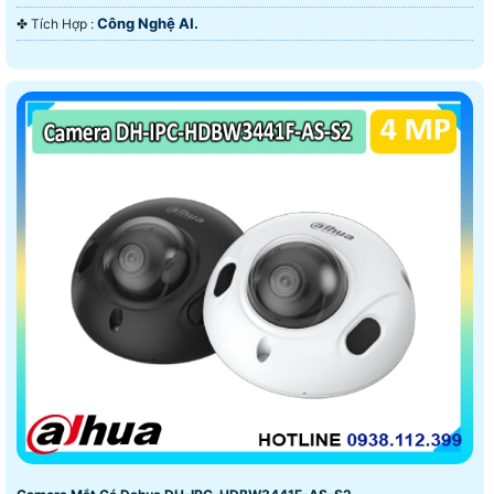
Công Nghệ AI.
️✤ Tích Hợp :