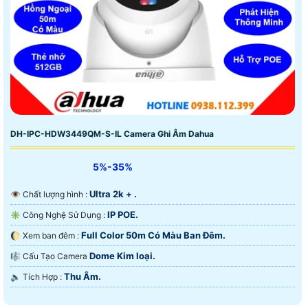
DH-IPC-HDW3449QM-S-IL Camera Ghi Âm Dahua
5%-35%
Ultra 2k + .
👁 Chất lượng hình :
IP POE.
✳️ Công Nghệ Sử Dụng :
Full Color 50m Có Màu Ban Ðêm.
🌔 Xem ban đêm :
Dome Kim loại.
🎼️ Cấu Tạo Camera
Thu Âm.
️🔈 Tích Hợp :