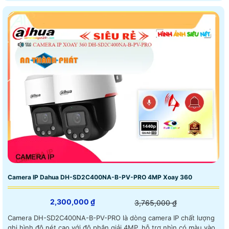
Camera IP Dahua DH-SD2C400NA-B-PV-PRO 4MP Xoay 360
2,300,000 ₫
3,765,000 ₫
Camera DH-SD2C400NA-B-PV-PRO là dòng camera IP chất lượng
ghi hình độ nét cao với độ phân giải 4MP, hỗ trợ nhìn có màu vào