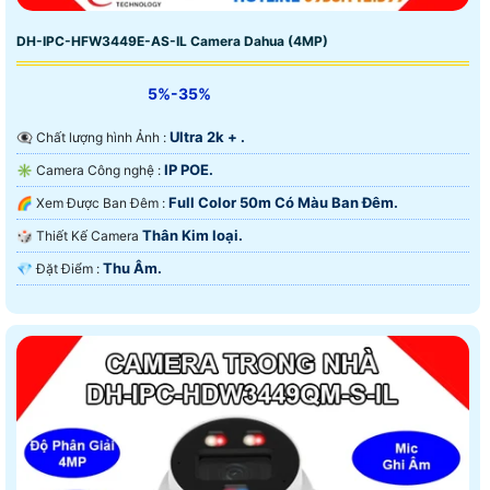
DH-IPC-HFW3449E-AS-IL Camera Dahua (4MP)
5%-35%
Ultra 2k + .
👁️‍🗨 Chất lượng hình Ảnh :
IP POE.
✳️ Camera Công nghệ :
Full Color 50m Có Màu Ban Ðêm.
🌈 Xem Được Ban Đêm :
Thân Kim loại.
🎲 Thiết Kế Camera
Thu Âm.
️💎 Đặt Điểm :