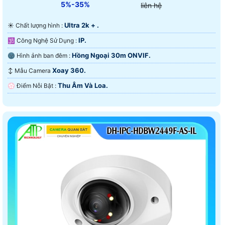
5%-35%
liên hệ
Ultra 2k + .
☀️ Chất lượng hình :
IP.
🕉️ Công Nghệ Sử Dụng :
Hồng Ngoại 30m ONVIF.
🌚 Hình ảnh ban đêm :
Xoay 360.
↕️ Mẫu Camera
Thu Âm Và Loa.
️💮 Điểm Nỗi Bật :