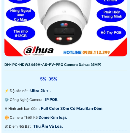
DH-IPC-HDW3449H-AS-PV-PRO Camera Dahua (4MP)
5%-35%
Ultra 2k + .
️⚡ Độ sắc nét :
IP POE.
⚙ Công Nghệ Camera :
Full Color 30m Có Màu Ban Ðêm.
❃ Hình ảnh ban đêm :
Dome Kim loại.
♊ Camera Thiết Kế
Thu Âm Và Loa.
️⌘ Điểm Nỗi Bật :