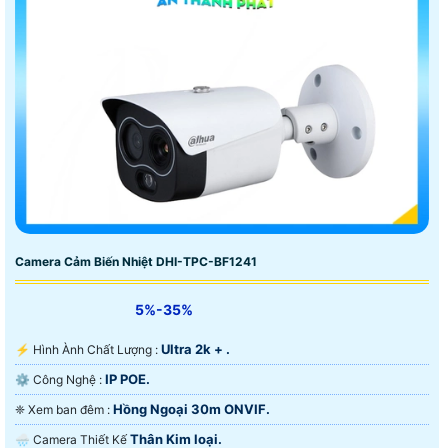
Camera Cảm Biến Nhiệt DHI-TPC-BF1241
5%-35%
Ultra 2k + .
️⚡ Hình Ành Chất Lượng :
IP POE.
⚙ Công Nghệ :
Hồng Ngoại 30m ONVIF.
❈ Xem ban đêm :
Thân Kim loại.
🌧️ Camera Thiết Kế