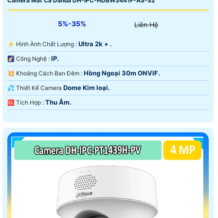
Camera Mắt Cá Dahua DH-IPC-HDBW3441F-AS-S2
5%-35%
Liên Hệ
Ultra 2k + .
️⚡ Hình Ành Chất Lượng :
IP.
🌠 Công Nghệ :
Hồng Ngoại 30m ONVIF.
💥 Khoảng Cách Ban Đêm :
Dome Kim loại.
💦 Thiết Kế Camera
Thu Âm.
️🆑 Tích Hợp :