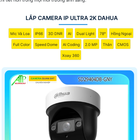
LẮP CAMERA IP ULTRA 2K DAHUA
Mic Và Loa
IP66
3D DNR
AI
Dual Light
78°
Hồng Ngoại
Full Color
Speed Dome
AI Coding
2.0 MP
Thân
CMOS
Xoay 360