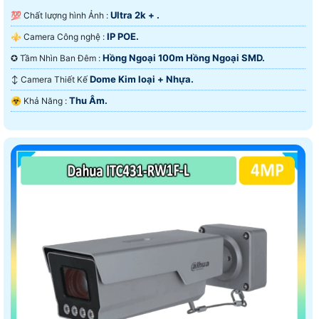
Ultra 2k + .
💯 Chất lượng hình Ảnh :
IP POE.
⚜️ Camera Công nghệ :
Hồng Ngoại 100m Hồng Ngoại SMD.
✪ Tầm Nhìn Ban Đêm :
Dome Kim loại + Nhựa.
↕️ Camera Thiết Kế
Thu Âm.
️☣️ Khả Năng :