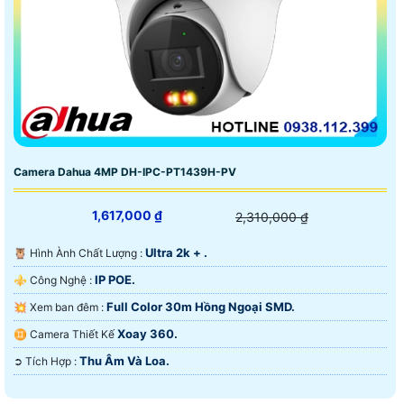
Camera Dahua 4MP DH-IPC-PT1439H-PV
1,617,000 ₫
2,310,000 ₫
Ultra 2k + .
🦉 Hình Ành Chất Lượng :
IP POE.
⚜️ Công Nghệ :
Full Color 30m Hồng Ngoại SMD.
💥 Xem ban đêm :
Xoay 360.
♊ Camera Thiết Kế
Thu Âm Và Loa.
️➲ Tích Hợp :