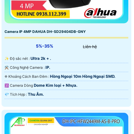
Camera IP 4MP DAHUA DH-SD29404DB-GNY
5%-35%
Liên hệ
Ultra 2k + .
✨ Độ sắc nét :
IP.
⚒ Công Nghệ Camera :
Hồng Ngoại 10m Hồng Ngoại SMD.
❈ Khoảng Cách Ban Đêm :
Dome Kim loại + Nhựa.
🕉️ Camera Dòng
Thu Âm.
️💎 Tích Hợp :