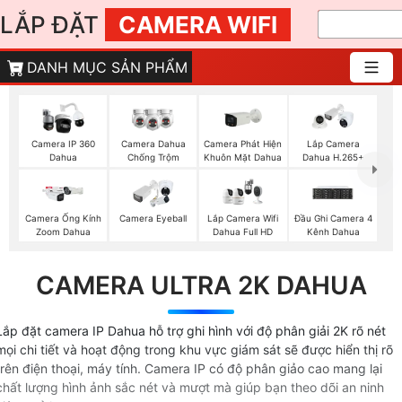
LẮP ĐẶT
CAMERA WIFI
DANH MỤC SẢN PHẨM
Camera Phát Hiện
Camera IP 360
Camera Dahua
Lắp Camera
Khuôn Mặt Dahua
Dahua
Chống Trộm
Dahua H.265+
Camera Ống Kính
Camera Eyeball
Lắp Camera Wifi
Đầu Ghi Camera 4
Zoom Dahua
Dahua Full HD
Kênh Dahua
CAMERA ULTRA 2K DAHUA
Lắp đặt camera IP Dahua hỗ trợ ghi hình với độ phân giải 2K rõ nét
mọi chi tiết và hoạt động trong khu vực giám sát sẽ được hiển thị rõ
trên điện thoại, máy tính. Camera IP có độ phân giảo cao mang lại
chất lượng hình ảnh sắc nét và mượt mà giúp bạn theo dõi an ninh