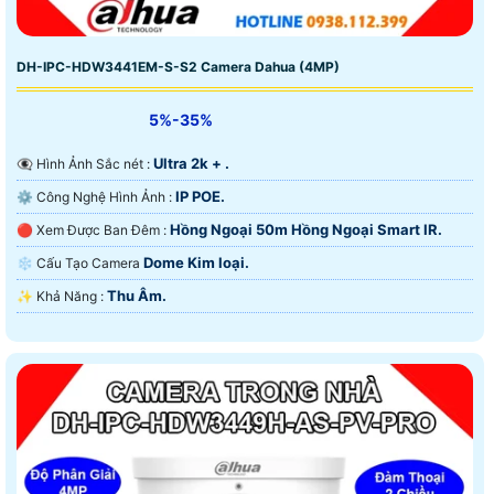
DH-IPC-HDW3441EM-S-S2 Camera Dahua (4MP)
5%-35%
Ultra 2k + .
👁️‍🗨 Hình Ảnh Sắc nét :
IP POE.
⚙ Công Nghệ Hình Ảnh :
Hồng Ngoại 50m Hồng Ngoại Smart IR.
🔴 Xem Được Ban Đêm :
Dome Kim loại.
❄ Cấu Tạo Camera
Thu Âm.
️✨ Khả Năng :