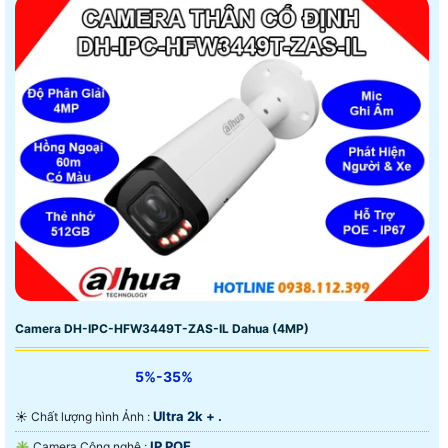
Camera DH-IPC-HFW3449T-ZAS-IL Dahua (4MP)
5%-35%
Ultra 2k + .
☀️ Chất lượng hình Ảnh :
IP POE.
✳️ Camera Công nghệ :