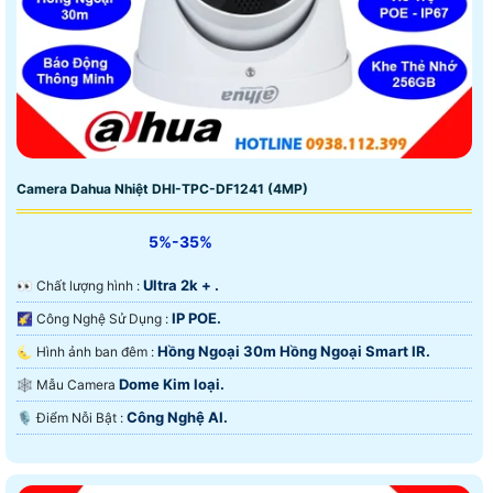
Camera Dahua Nhiệt DHI-TPC-DF1241 (4MP)
5%-35%
Ultra 2k + .
️👀 Chất lượng hình :
IP POE.
🌠 Công Nghệ Sử Dụng :
Hồng Ngoại 30m Hồng Ngoại Smart IR.
🌜 Hình ảnh ban đêm :
Dome Kim loại.
🕸️ Mẫu Camera
Công Nghệ AI.
️🎙 Điểm Nỗi Bật :