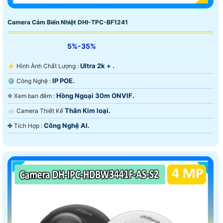
Camera Cảm Biến Nhiệt DHI-TPC-BF1241
5%-35%
Ultra 2k + .
️⚡ Hình Ành Chất Lượng :
IP POE.
⚙ Công Nghệ :
Hồng Ngoại 30m ONVIF.
❈ Xem ban đêm :
Thân Kim loại.
🌧️ Camera Thiết Kế
Công Nghệ AI.
️✤ Tích Hợp :