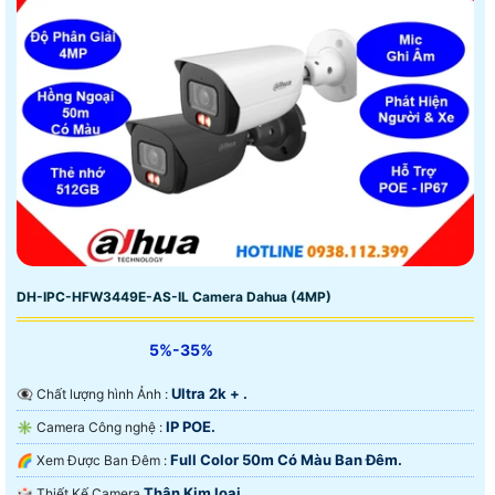
DH-IPC-HFW3449E-AS-IL Camera Dahua (4MP)
5%-35%
Ultra 2k + .
👁️‍🗨 Chất lượng hình Ảnh :
IP POE.
✳️ Camera Công nghệ :
Full Color 50m Có Màu Ban Ðêm.
🌈 Xem Được Ban Đêm :
Thân Kim loại.
🎲 Thiết Kế Camera