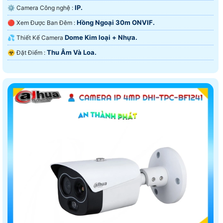
IP.
⚙ Camera Công nghệ :
Hồng Ngoại 30m ONVIF.
🔴 Xem Được Ban Đêm :
Dome Kim loại + Nhựa.
💦 Thiết Kế Camera
Thu Âm Và Loa.
️☣️ Đặt Điểm :