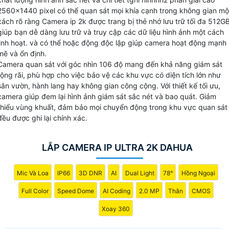
hành gia tăng khả năng giám sát và bảo vệ cho ngôi nhà
2560x1440 pixel có thể quan sát mọi khía cạnh trong không gian mộ
hay doanh nghiệp của bạn trong mọi tình huống, ngay cả
cách rõ ràng Camera ip 2k được trang bị thẻ nhớ lưu trữ tối đa 512G
giúp bạn dễ dàng lưu trữ và truy cập các dữ liệu hình ảnh một cách
khi có ánh sáng yếu hoặc trong điều kiện ánh sáng không
linh hoạt. và có thể hoặc động độc lập giúp camera hoạt động mạnh
tồn tại. Hãy lựa chọn camera IP 2K Dahua phù hợp để tăng
mẽ và ổn định.
cường an ninh và sự bảo vệ cho không gian của bạn.
Camera quan sát với góc nhìn 106 độ mang đến khả năng giám sát
rộng rãi, phù hợp cho việc bảo vệ các khu vực có diện tích lớn như
sân vườn, hành lang hay không gian công cộng. Với thiết kế tối ưu,
camera giúp đem lại hình ảnh giám sát sắc nét và bao quát. Giảm
thiểu vùng khuất, đảm bảo mọi chuyển động trong khu vực quan sát
đều được ghi lại chính xác.
LẮP CAMERA IP ULTRA 2K DAHUA
Mic Và Loa
IP66
3D DNR
AI
Dual Light
78°
Hồng Ngoại
Full Color
Speed Dome
AI Coding
2.0 MP
Thân
CMOS
Xoay 360