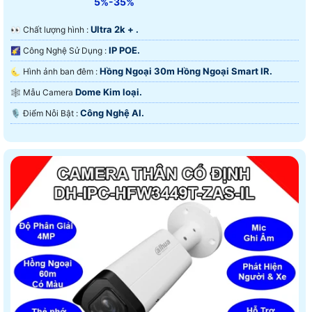
5%-35%
Ultra 2k + .
️👀 Chất lượng hình :
IP POE.
🌠 Công Nghệ Sử Dụng :
Hồng Ngoại 30m Hồng Ngoại Smart IR.
🌜 Hình ảnh ban đêm :
Dome Kim loại.
🕸️ Mẫu Camera
Công Nghệ AI.
️🎙 Điểm Nỗi Bật :