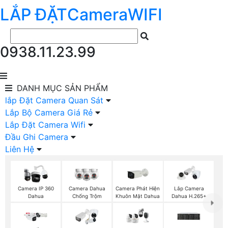
LẮP ĐẶT
Camera
WIFI
0938.11.23.99
DANH MỤC
SẢN PHẨM
lắp Đặt Camera Quan Sát
Lắp Bộ Camera Giá Rẻ
Lắp Đặt Camera Wifi
Đầu Ghi Camera
Liên Hệ
Camera Phát Hiện
Camera IP 360
Camera Dahua
Lắp Camera
Khuôn Mặt Dahua
Dahua
Chống Trộm
Dahua H.265+