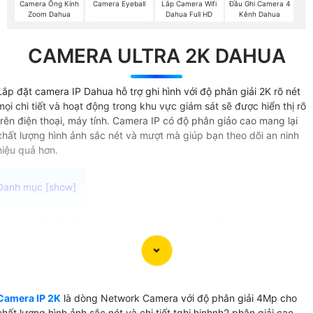
Camera Ống Kính
Camera Eyeball
Lắp Camera Wifi
Đầu Ghi Camera 4
Zoom Dahua
Dahua Full HD
Kênh Dahua
CAMERA ULTRA 2K DAHUA
Lắp đặt camera IP Dahua hỗ trợ ghi hình với độ phân giải 2K rõ nét
mọi chi tiết và hoạt động trong khu vực giám sát sẽ được hiển thị rõ
trên điện thoại, máy tính. Camera IP có độ phân giảo cao mang lại
chất lượng hình ảnh sắc nét và mượt mà giúp bạn theo dõi an ninh
hiệu quả hơn.
Camera IP 2K Dahua là dòng camera truyền dữ liệu qua
mạng với độ phân giải 2K Dahua mang lại hình ảnh chất
lượng cao , đặc biệt là có thể hiển thị màu ban đêm. một số
dòng camera IP 2K Dahua còn được trang bị các tính năng
vượt trội như giám sát ban đêm dual light và phát hiện
Camera IP 2K
là dòng Network Camera với độ phân giải 4Mp cho
chuyển động báo động chống trộm. Nét ấn tượng này Đồn
chất lượng hình ảnh sắc nét và chi tiết tghi hinhnh2 phân giải cao