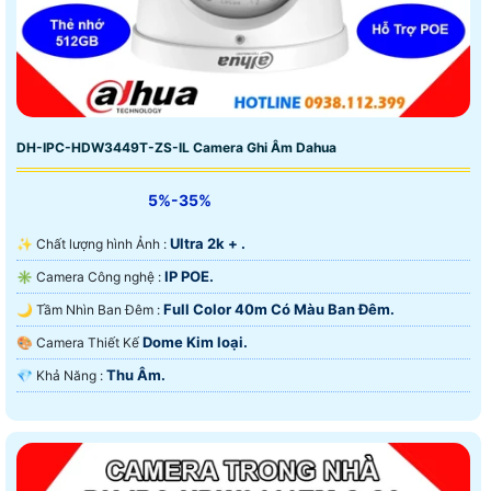
DH-IPC-HDW3449T-ZS-IL Camera Ghi Âm Dahua
5%-35%
Ultra 2k + .
✨ Chất lượng hình Ảnh :
IP POE.
✳️ Camera Công nghệ :
Full Color 40m Có Màu Ban Ðêm.
🌙 Tầm Nhìn Ban Đêm :
Dome Kim loại.
🎨 Camera Thiết Kế
Thu Âm.
️💎 Khả Năng :