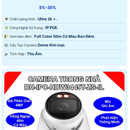
5%-35%
Ultra 2k + .
👁 Chất lượng hình :
IP POE.
✳️ Công Nghệ Sử Dụng :
Full Color 50m Có Màu Ban Ðêm.
🌔 Xem ban đêm :
Dome Kim loại.
🎼️ Cấu Tạo Camera
Thu Âm.
️🔈 Tích Hợp :