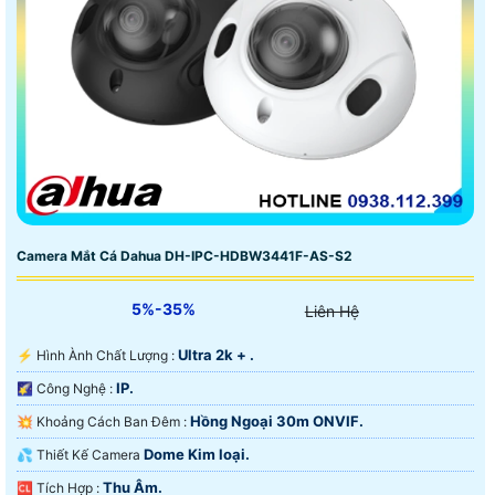
Camera Mắt Cá Dahua DH-IPC-HDBW3441F-AS-S2
5%-35%
Liên Hệ
Ultra 2k + .
️⚡ Hình Ành Chất Lượng :
IP.
🌠 Công Nghệ :
Hồng Ngoại 30m ONVIF.
💥 Khoảng Cách Ban Đêm :
Dome Kim loại.
💦 Thiết Kế Camera
Thu Âm.
️🆑 Tích Hợp :