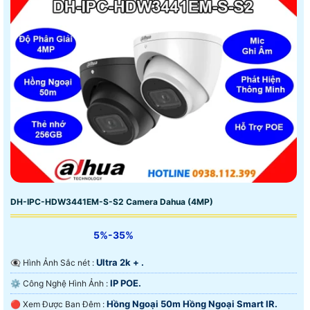
DH-IPC-HDW3441EM-S-S2 Camera Dahua (4MP)
5%-35%
Ultra 2k + .
👁️‍🗨 Hình Ảnh Sắc nét :
IP POE.
⚙ Công Nghệ Hình Ảnh :
Hồng Ngoại 50m Hồng Ngoại Smart IR.
🔴 Xem Được Ban Đêm :