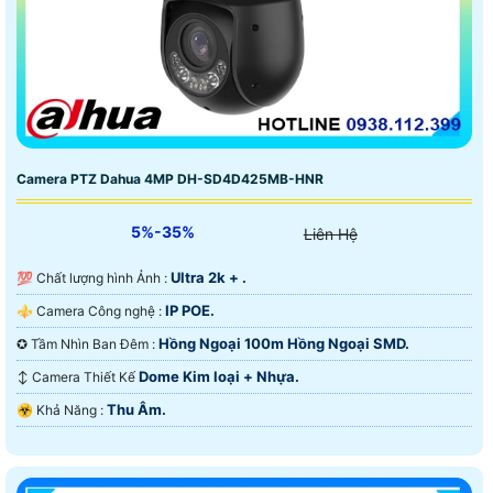
Camera PTZ Dahua 4MP DH-SD4D425MB-HNR
5%-35%
Liên Hệ
Ultra 2k + .
💯 Chất lượng hình Ảnh :
IP POE.
⚜️ Camera Công nghệ :
Hồng Ngoại 100m Hồng Ngoại SMD.
✪ Tầm Nhìn Ban Đêm :
Dome Kim loại + Nhựa.
↕️ Camera Thiết Kế
Thu Âm.
️☣️ Khả Năng :