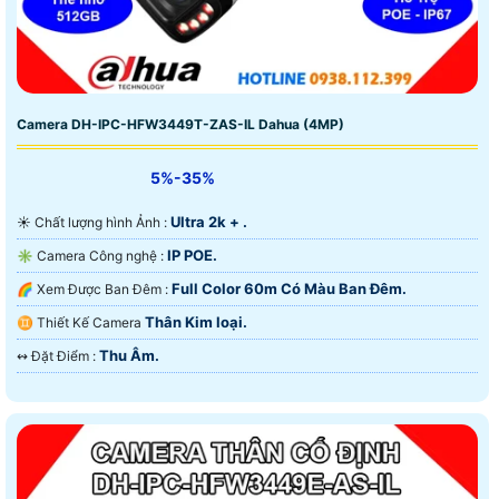
Camera DH-IPC-HFW3449T-ZAS-IL Dahua (4MP)
5%-35%
Ultra 2k + .
☀️ Chất lượng hình Ảnh :
IP POE.
✳️ Camera Công nghệ :
Full Color 60m Có Màu Ban Ðêm.
🌈 Xem Được Ban Đêm :
Thân Kim loại.
♊ Thiết Kế Camera
Thu Âm.
️↭ Đặt Điểm :