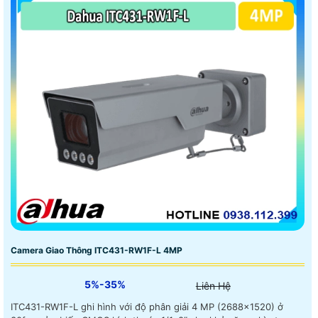
Camera Giao Thông ITC431-RW1F-L 4MP
5%-35%
Liên Hệ
ITC431-RW1F-L ghi hình với độ phân giải 4 MP (2688×1520) ở