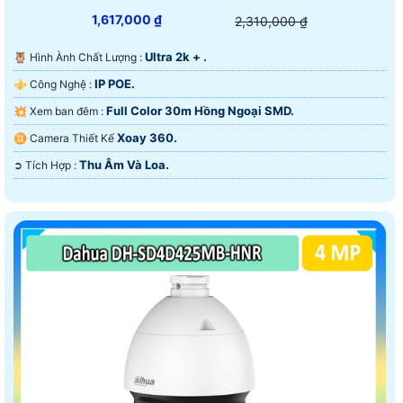
1,617,000 ₫
2,310,000 ₫
Ultra 2k + .
🦉 Hình Ành Chất Lượng :
IP POE.
⚜️ Công Nghệ :
Full Color 30m Hồng Ngoại SMD.
💥 Xem ban đêm :
Xoay 360.
♊ Camera Thiết Kế
Thu Âm Và Loa.
️➲ Tích Hợp :