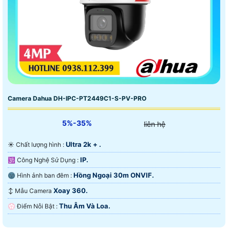
Camera Dahua DH-IPC-PT2449C1-S-PV-PRO
5%-35%
liên hệ
Ultra 2k + .
☀️ Chất lượng hình :
IP.
🕉️ Công Nghệ Sử Dụng :
Hồng Ngoại 30m ONVIF.
🌚 Hình ảnh ban đêm :
Xoay 360.
↕️ Mẫu Camera
Thu Âm Và Loa.
️💮 Điểm Nỗi Bật :