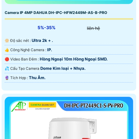
Camera IP 4MP DAHUA DH-IPC-HFW2449M-AS-B-PRO
5%-35%
liên hệ
Ultra 2k + .
🔆 Độ sắc nét :
IP.
👍 Công Nghệ Camera :
Hồng Ngoại 10m Hồng Ngoại SMD.
🔴 Video Ban Đêm :
Dome Kim loại + Nhựa.
💦 Cấu Tạo Camera
Thu Âm.
️🔮 Tích Hợp :