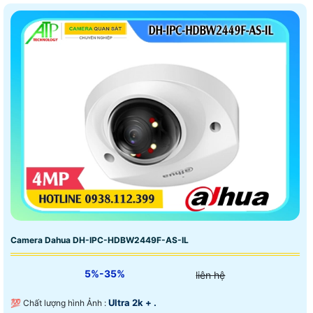
Camera Dahua DH-IPC-HDBW2449F-AS-IL
5%-35%
liên hệ
Ultra 2k + .
💯 Chất lượng hình Ảnh :