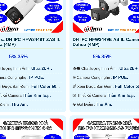
ra DH-IPC-HFW3449T-ZAS-IL
DH-IPC-HFW3449E-AS-IL Came
a (4MP)
Dahua (4MP)
5%-35%
5%-35%
Ultra 2k + .
Ultra 2k + 
hất lượng hình Ảnh :
👁️‍🗨 Chất lượng hình Ảnh :
IP POE.
IP POE.
✳️ Camera Công nghệ :
✳️ Camera Công nghệ :
Full Color 60m
Full Color 
🌈 Xem Được Ban Đêm :
🌈 Xem Được Ban Đêm :
àu Ban Ðêm.
Có Màu Ban Ðêm.
Thân Kim loại.
Thân Kim loại.
hiết Kế Camera
🎲 Thiết Kế Camera
Thu Âm.
Thu Âm.
️↭ Đặt Điểm :
️💎 Đặt Điểm :