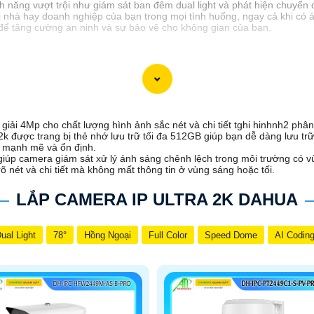
h năng vượt trội như giám sát ban đêm dual light và phát hiện chuyể
i nhà hay doanh nghiệp của bạn trong mọi tình huống, ngay cả khi có 
để tăng cường an ninh và sự bảo vệ cho không gian của bạn.
ải 4Mp cho chất lượng hình ảnh sắc nét và chi tiết tghi hinhnh2 phân
 được trang bị thẻ nhớ lưu trữ tối đa 512GB giúp bạn dễ dàng lưu trữ 
g mạnh mẽ và ổn định.
p camera giám sát xử lý ánh sáng chênh lệch trong môi trường có vùng
 nét và chi tiết mà không mất thông tin ở vùng sáng hoặc tối.
LẮP CAMERA IP ULTRA 2K DAHUA
ual Light
78°
Hồng Ngoại
Full Color
Speed Dome
AI Codin