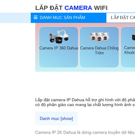
LẮP ĐẶT
CAMERA
WIFI
DANH MỤC
SẢN PHẨM
LẮP ĐẶT C
Camer
Camera IP 360 Dahua
Camera Dahua Chống
Khuôn
Trộm
Lắp đặt camera IP Dahua hỗ trợ ghi hình với độ phân 
có độ phân giảo cao mang lại chất lượng hình ảnh s
Camera IP 2K Dahua là dòng camera truyền dữ liệu 