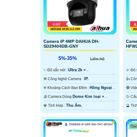
Camera IP 4MP DAHUA DH-
Came
SD29404DB-GNY
HFW2
5%-35%
Liên hệ
Ultra 2k + .
✨ Độ sắc nét :
🔆 Đ
IP.
⚒ Công Nghệ Camera :
Hồng Ngoại
❈ Khoảng Cách Ban Đêm :
10m Hồng Ngoại SMD.
Hồng
Dome Kim loại +
🕉️ Camera Dòng
💦 
Nhựa.
Nhựa
Thu Âm.
️💎 Tích Hợp :