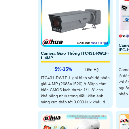
Came
IPC-
Camera Giao Thông ITC431-RW1F-
L 4MP
5%-35%
Liên Hệ
Came
là dò
ITC431-RW1F-L ghi hình với độ phân
với á
giải 4 MP (2688×1520) ở 30fps cảm
nguồn. Thiết kế báo động
biến CMOS kích thước 1/1. 8″ cho
nhập 
khả năng nhìn trong điều kiện ánh
ngượ
sáng cực thấp tới 0.0001lux khẩu độ
ảnh s
F1
ngượ