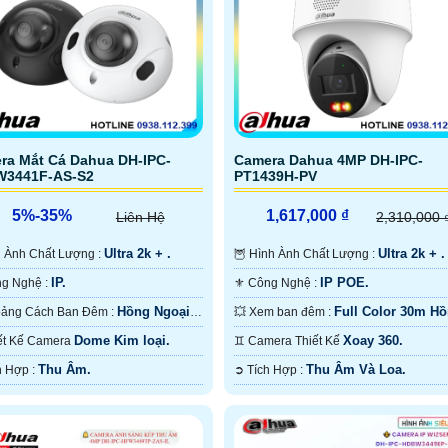
ra Mắt Cá Dahua DH-IPC-
Camera Dahua 4MP DH-IPC-
3441F-AS-S2
PT1439H-PV
5%-35%
1,617,000 ₫
Liên Hệ
2,310,000 
Ultra 2k + .
Ultra 2k + .
ình Ành Chất Lượng :
🦉 Hình Ành Chất Lượng :
IP.
IP POE.
🌠 Công Nghệ :
⚜️ Công Nghệ :
Hồng Ngoại
Full Color 30m H
💥 Khoảng Cách Ban Đêm :
💥 Xem ban đêm :
ONVIF.
Ngoại SMD.
Dome Kim loại.
Xoay 360.
Thiết Kế Camera
♊ Camera Thiết Kế
Thu Âm.
Thu Âm Và Loa.
️🆑 Tích Hợp :
️➲ Tích Hợp :