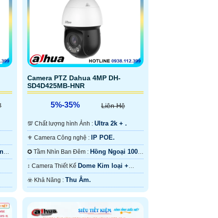
Camera PTZ Dahua 4MP DH-
SD4D425MB-HNR
5%-35%
₫
Liên Hệ
Ultra 2k + .
💯 Chất lượng hình Ảnh :
IP POE.
⚜️ Camera Công nghệ :
ồng
Hồng Ngoại 100m
✪ Tầm Nhìn Ban Đêm :
Hồng Ngoại SMD.
Dome Kim loại +
↕️ Camera Thiết Kế
Nhựa.
Thu Âm.
️☣️ Khả Năng :