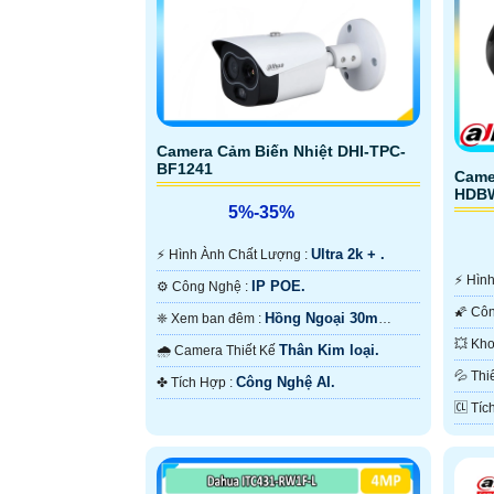
Camera Cảm Biến Nhiệt DHI-TPC-
BF1241
Came
HDBW
5%-35%
Ultra 2k + .
️⚡ Hình Ành Chất Lượng :
️⚡ H
IP POE.
⚙ Công Nghệ :
Hồng Ngoại 30m
❈ Xem ban đêm :
ONVIF.
Thân Kim loại.
🌧️ Camera Thiết Kế
30m 
💦 
Công Nghệ AI.
️✤ Tích Hợp :