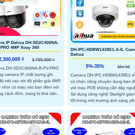
ra IP Dahua DH-SD2C400NA-
-PRO 4MP Xoay 360
DH-IPC-HDBW1439E1-A-IL Cam
Dahua
2,300,000 ₫
3,765,000 ₫
5%-35%
liên hệ
ra DH-SD2C400NA-B-PV-PRO
ng camera IP chất lượng ghi
Camera DH-IPC-HDBW1439E1-A
độ nét cao với độ phân giải 4MP,
có chức năng chuyên dụng ban 
ợ nhìn có màu vào ban đêm với
với màu POE không cần dây ngu
g cách 40m, trang bị khả năng
Sử dụng công nghệ Starlight giám
xoay 360 độ toàn cảnh, cung
tốt trong môi trường ánh sáng yế
ông nghệ phát hiện người SMD
hiển thị màu sắc sáng đẹp
iúp đảm bảo an ninh toàn diện