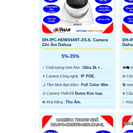
DH-IPC-HDW3449T-ZS-IL Camera
DH-I
Ghi Âm Dahua
Dahu
5%-35%
Ultra 2k + .
✨ Chất lượng hình Ảnh :

IP POE.
✳️ Camera Công nghệ :
Full Color 40m
🌙 Tầm Nhìn Ban Đêm :
Có Màu Ban Ðêm.
50m H
Dome Kim loại.
🎨 Camera Thiết Kế
❄ C
Thu Âm.
️💎 Khả Năng :