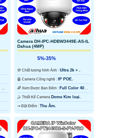
Camera DH-IPC-HDBW3449E-AS-IL
Dahua (4MP)
5%-35%
Ultra 2k + .
💯 Chất lượng hình Ảnh :
IP POE.
🤖️ Camera Công nghệ :
m Có
Full Color 40m
🌈 Xem Được Ban Đêm :
Có Màu Ban Ðêm.
Dome Kim loại.
🤹 Thiết Kế Camera
Thu Âm.
️⇝ Đặt Điểm :