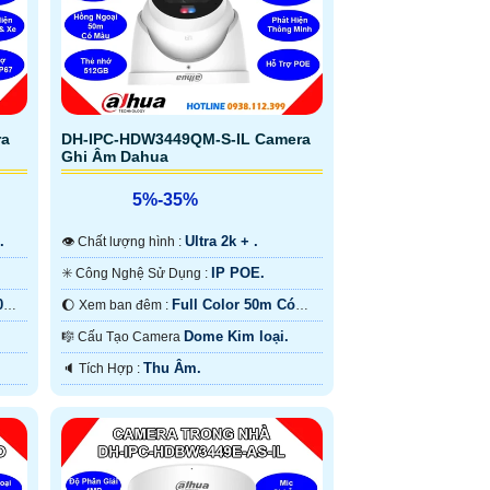
ra
DH-IPC-HDW3449QM-S-IL Camera
Ghi Âm Dahua
5%-35%
.
Ultra 2k + .
👁 Chất lượng hình :
IP POE.
✳️ Công Nghệ Sử Dụng :
50m
Full Color 50m Có
🌔 Xem ban đêm :
Màu Ban Ðêm.
Dome Kim loại.
🎼️ Cấu Tạo Camera
Thu Âm.
️🔈 Tích Hợp :