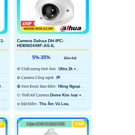
1-
Camera Dahua DH-IPC-
HDBW2449F-AS-IL
5%-35%
liên hệ
Ultra 2k + .
💯 Chất lượng hình Ảnh :
IP.
⚙ Camera Công nghệ :
0m
Hồng Ngoại
🔴 Xem Được Ban Đêm :
30m ONVIF.
Dome Kim loại +
💦 Thiết Kế Camera
Nhựa.
Thu Âm Và Loa.
️☣️ Đặt Điểm :