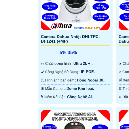
Camera Dahua Nhiệt DHI-TPC-
Came
DF1241 (4MP)
Dahu
5%-35%
Ultra 2k + .
️👀 Chất lượng hình :
☀️ C
IP POE.
🌠 Công Nghệ Sử Dụng :
Hồng Ngoại 30m
🌜 Hình ảnh ban đêm :
Hồng Ngoại Smart IR.
Có M
Dome Kim loại.
🕸️ Mẫu Camera
♊ T
Công Nghệ AI.
️🎙 Điểm Nỗi Bật :