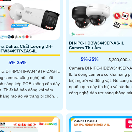
DH-IPC-HDBW3449EP-AS-IL
ra Dahua Chất Lượng DH-
Camera Thu Âm
HFW3449TP-ZAS-IL
5%-35%
5,200,000 ₫
5%-35%
Camera DH-IPC-HDBW3449EP-A
ra DH-IPC-HFW3449TP-ZAS-IL
IL là dòng camera có khả năng p
ng camera công nghệ nổi bật
biệt người và động vật. Nó cung cấp
nh sáng kép POE không cần dây
nguồn qua dây tín hiệu và sử dụ
 khi xâm
công nghệ đèn trợ sáng thông mi
hàng rào ảo và trang bị chống
với ánh sáng kép
c sáng DWDR cung cấp hình
ắc nét trong điều kiện ánh sáng
c