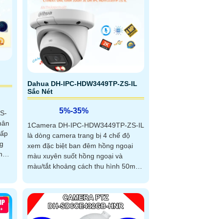
Dahua DH-IPC-HDW3449TP-ZS-IL
Sắc Nét
5%-35%
S-
hân
1Camera DH-IPC-HDW3449TP-ZS-IL
là dòng camera trang bị 4 chế độ
ng
xem đặc biệt ban đêm hồng ngoại
nh
màu xuyên suốt hồng ngoại và
màu/tắt khoảng cách thu hình 50m
Độ phân giải hình ảnh nét 4.0 MP
khe cắm thẻ 512GBThiết kế nhỏ gọn
Dome Kim loại + NhựaTích hợp Thu
Âm và âm thanh to nhỏ