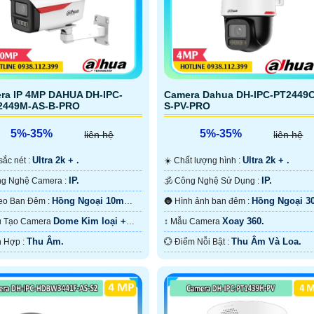
ra IP 4MP DAHUA DH-IPC-
Camera Dahua DH-IPC-PT2449C
449M-AS-B-PRO
S-PV-PRO
5%-35%
5%-35%
liên hệ
liên hệ
Ultra 2k + .
Ultra 2k + .
ộ sắc nét :
☀️ Chất lượng hình :
IP.
IP.
👍 Công Nghệ Camera :
🕉️ Công Nghệ Sử Dụng :
Hồng Ngoại 10m
Hồng Ngoại 3
🔴 Video Ban Đêm :
🌚 Hình ảnh ban đêm :
 Ngoại SMD.
ONVIF.
Dome Kim loại +
Xoay 360.
Cấu Tạo Camera
↕️ Mẫu Camera
.
Thu Âm.
Thu Âm Và Loa.
️🔮 Tích Hợp :
️💮 Điểm Nỗi Bật :