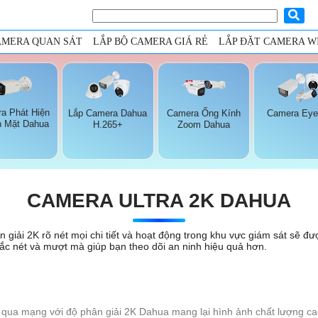
AMERA QUAN SÁT
LẮP BỘ CAMERA GIÁ RẺ
LẮP ĐẶT CAMERA WI
a Phát Hiện
Lắp Camera Dahua
Camera Ống Kính
Camera Eye
 Mặt Dahua
H.265+
Zoom Dahua
CAMERA ULTRA 2K DAHUA
giải 2K rõ nét mọi chi tiết và hoạt động trong khu vực giám sát sẽ đượ
ắc nét và mượt mà giúp bạn theo dõi an ninh hiệu quả hơn.
qua mạng với độ phân giải 2K Dahua mang lại hình ảnh chất lượng cao 