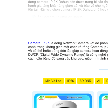
dòng camera IP 2K Dahua còn được trang bị các tín
hành gia tăng khả năng giám sát và bảo vệ cho ngô
tồn tại. Hãy lựa chọn camera IP 2K Dahua phù hợp 
'
Camera IP 2K
là dòng Network Camera với độ phân gi
cạnh trong không gian một cách rõ ràng Camera ip 2k
và có thể hoặc động độc lập giúp camera hoạt độn
DWDR (Digital Wide Dynamic Range) là công nghệ giú
cách cân bằng độ sáng các khu vực, giúp hình ảnh rõ
Mic Và Loa
IP66
3D DNR
AI
D