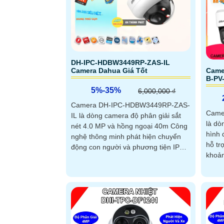
DH-IPC-HDBW3449RP-ZAS-IL
Camera Dahua Giá Tốt
Came
B-PV
5%-35%
6,000,000 ₫
Camera DH-IPC-HDBW3449RP-ZAS-
Came
IL là dòng camera độ phân giải sắt
là dò
nét 4.0 MP và hồng ngoại 40m Công
hình 
nghệ thông minh phát hiện chuyển
hỗ tr
động con người và phương tiện IP
khoản
POE. Chip xử lý SMD 4
quay 
cấp c
3.0 g