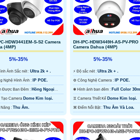
PC-HDW3441EM-S-S2 Camera
DH-IPC-HDW3449H-AS-PV-PRO
a (4MP)
Camera Dahua (4MP)
5%-35%
5%-35%
Ultra 2k + .
Ultra 2k + .
️‍🗨 Hình Ảnh Sắc nét :
️⚡ Độ sắc nét :
IP POE.
IP POE.
⚙ Công Nghệ Hình Ảnh :
⚙ Công Nghệ Camera :
Hồng Ngoại
Full Color 30
🔴 Xem Được Ban Đêm :
❃ Hình ảnh ban đêm :
ồng Ngoại Smart IR.
Màu Ban Ðêm.
Dome Kim loại.
Dome Kim loại.
ấu Tạo Camera
♊ Camera Thiết Kế
Thu Âm.
Thu Âm Và Loa.
️✨ Khả Năng :
️⌘ Điểm Nỗi Bật :