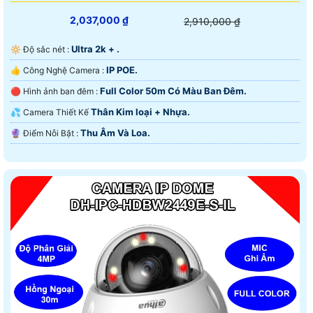
2,037,000 ₫
2,910,000 ₫
Ultra 2k + .
🔆 Độ sắc nét :
IP POE.
👍 Công Nghệ Camera :
Full Color 50m Có Màu Ban Ðêm.
🔴 Hình ảnh ban đêm :
Thân Kim loại + Nhựa.
💦 Camera Thiết Kế
Thu Âm Và Loa.
️🔮 Điểm Nỗi Bật :