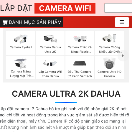
LẮP ĐẶT
CAMERA WIFI
DANH MỤC SẢN PHẨM
Camera Eyeball
Camera Dahua
Camera Thiết Kế
Camera Chống
Ultra 2K
Nhựa Plastic
Nhiễu 3D-DNR
Dahua
Dahua
Camera Năng
Lắp Camera Wifi
Đầu Thu Camera
Camera Ultra HD
Lượng Mặt Trời
Thân Dahua
32 Kênh Vantech
Uniview
Dahua
CAMERA ULTRA 2K DAHUA
Lắp đặt camera IP Dahua hỗ trợ ghi hình với độ phân giải 2K rõ nét
mọi chi tiết và hoạt động trong khu vực giám sát sẽ được hiển thị rõ
trên điện thoại, máy tính. Camera IP có độ phân giảo cao mang lại
chất lượng hình ảnh sắc nét và mượt mà giúp bạn theo dõi an ninh