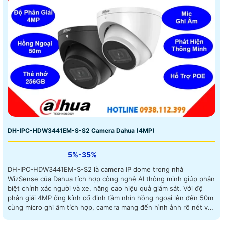
DH-IPC-HDW3441EM-S-S2 Camera Dahua (4MP)
5%-35%
DH-IPC-HDW3441EM-S-S2 là camera IP dome trong nhà
WizSense của Dahua tích hợp công nghệ AI thông minh giúp phân
biệt chính xác người và xe, nâng cao hiệu quả giám sát. Với độ
phân giải 4MP ống kính cố định tầm nhìn hồng ngoại lên đến 50m
cùng micro ghi âm tích hợp, camera mang đến hình ảnh rõ nét và
âm thanh chân thực cả ngày lẫn đêm hỗ trợ khe thẻ nhớ 256GB