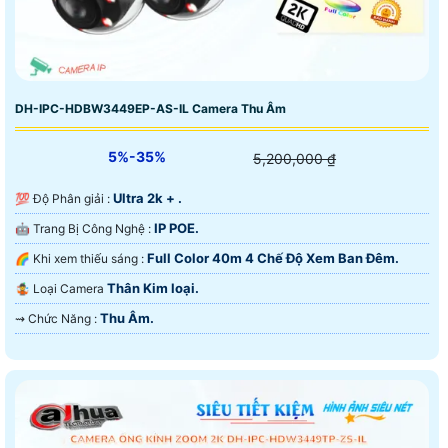
DH-IPC-HDBW3449EP-AS-IL Camera Thu Âm
5%-35%
5,200,000 ₫
Ultra 2k + .
💯 Độ Phân giải :
IP POE.
🤖️ Trang Bị Công Nghệ :
Full Color 40m 4 Chế Độ Xem Ban Đêm.
🌈 Khi xem thiếu sáng :
Thân Kim loại.
🤹 Loại Camera
Thu Âm.
️⇝ Chức Năng :