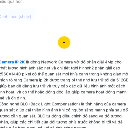
hiệu quả hơn.
Camera IP 2K Dahua là dòng camera truyền dữ liệu qua
mạng với độ phân giải 2K Dahua mang lại hình ảnh chất
lượng cao , đặc biệt là có thể hiển thị màu ban đêm. một số
dòng camera IP 2K Dahua còn được trang bị các tính năng
vượt trội như giám sát ban đêm dual light và phát hiện
Camera IP 2K
là dòng Network Camera với độ phân giải 4Mp cho
chuyển động báo động chống trộm. Nét ấn tượng này Đồn
chất lượng hình ảnh sắc nét và chi tiết tghi hinhnh2 phân giải cao
hành gia tăng khả năng giám sát và bảo vệ cho ngôi nhà
2560x1440 pixel có thể quan sát mọi khía cạnh trong không gian mộ
hay doanh nghiệp của bạn trong mọi tình huống, ngay cả
cách rõ ràng Camera ip 2k được trang bị thẻ nhớ lưu trữ tối đa 512G
giúp bạn dễ dàng lưu trữ và truy cập các dữ liệu hình ảnh một cách
khi có ánh sáng yếu hoặc trong điều kiện ánh sáng không
linh hoạt. và có thể hoặc động độc lập giúp camera hoạt động mạnh
tồn tại. Hãy lựa chọn camera IP 2K Dahua phù hợp để tăng
mẽ và ổn định.
cường an ninh và sự bảo vệ cho không gian của bạn.
Công nghệ BLC (Back Light Compensation) là tính năng của camera
quan sát giúp cải thiện hình ảnh khi có nguồn sáng mạnh phía sau đố
tượng cần quan sát. BLC tự động điều chỉnh độ sáng và độ tương
phản, giúp các chi tiết của đối tượng phía trước không bị tối và dễ
nhận diện hơn, ngay cả khi có ánh sáng ngược.