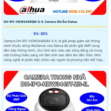
DH-IPC-HDW3449QM-S-IL Camera Ghi Âm Dahua
5%-35%
Camera DH-IPC-HDW3449QM-S-IL là giải pháp giám sát thông
minh thuộc dòng WizSense của Dahua độ phân giải 4MP cùng
đèn kép thông minh, cho hình ảnh màu sắc sống động cả trong
môi trường thiếu sáng với tầm nhìn ban đêm lên đến 50m. Nhờ
công nghệ AI phân biệt chính xác người và phương tiện kết hợp
đàm thoại hai chiều và khe thẻ nhớ hỗ trợ tối đa 512GB đáp ứng
nhu cầu giám sát chuyên nghiệp