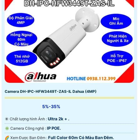
Camera DH-IPC-HFW3449T-ZAS-IL Dahua (4MP)
5%-35%
Ultra 2k + .
☀️ Chất lượng hình Ảnh :
IP POE.
✳️ Camera Công nghệ :
Full Color 60m Có Màu Ban Ðêm.
🌈 Xem Được Ban Đêm :