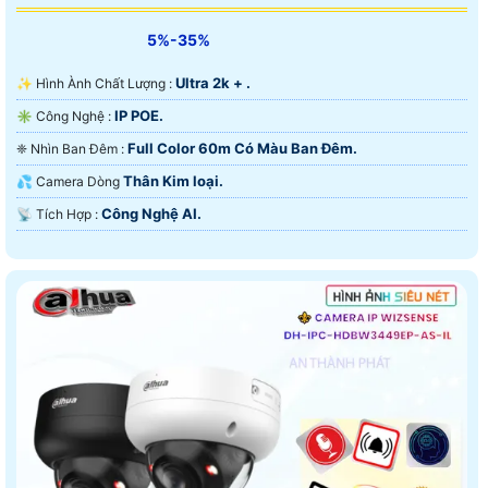
5%-35%
Ultra 2k + .
✨ Hình Ành Chất Lượng :
IP POE.
✳️ Công Nghệ :
Full Color 60m Có Màu Ban Ðêm.
❈ Nhìn Ban Đêm :
Thân Kim loại.
💦 Camera Dòng
Công Nghệ AI.
️📡 Tích Hợp :