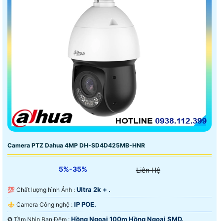
Camera PTZ Dahua 4MP DH-SD4D425MB-HNR
5%-35%
Liên Hệ
Ultra 2k + .
💯 Chất lượng hình Ảnh :
IP POE.
⚜️ Camera Công nghệ :
Hồng Ngoại 100m Hồng Ngoại SMD.
✪ Tầm Nhìn Ban Đêm :