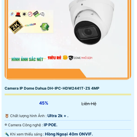
Camera IP Dome Dahua DH-IPC-HDW2441T-ZS 4MP
45%
Liên Hệ
Ultra 2k + .
🦉 Chất lượng hình Ảnh :
IP POE.
®️ Camera Công nghệ :
Hồng Ngoại 40m ONVIF.
🔦 Khi xem thiếu sáng :