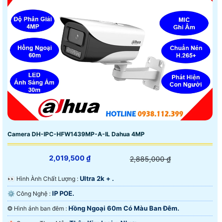
Camera DH-IPC-HFW1439MP-A-IL Dahua 4MP
2,019,500 ₫
2,885,000 ₫
Ultra 2k + .
️👀 Hình Ành Chất Lượng :
IP POE.
⚙ Công Nghệ :
Hồng Ngoại 60m Có Màu Ban Ðêm.
❂ Hình ảnh ban đêm :