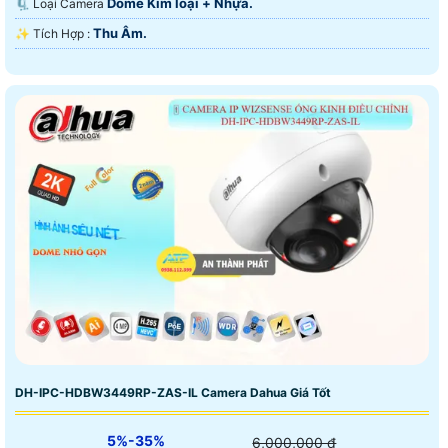
Dome Kim loại + Nhựa.
🗜️ Loại Camera
Thu Âm.
️✨ Tích Hợp :
DH-IPC-HDBW3449RP-ZAS-IL Camera Dahua Giá Tốt
5%-35%
6,000,000 ₫