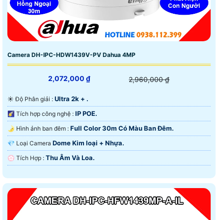
Camera DH-IPC-HDW1439V-PV Dahua 4MP
2,072,000 ₫
2,960,000 ₫
Ultra 2k + .
☀️ Độ Phân giải :
IP POE.
🌠 Tích hợp công nghệ :
Full Color 30m Có Màu Ban Ðêm.
🌛 Hình ảnh ban đêm :
Dome Kim loại + Nhựa.
💎 Loại Camera
Thu Âm Và Loa.
️💮 Tích Hợp :