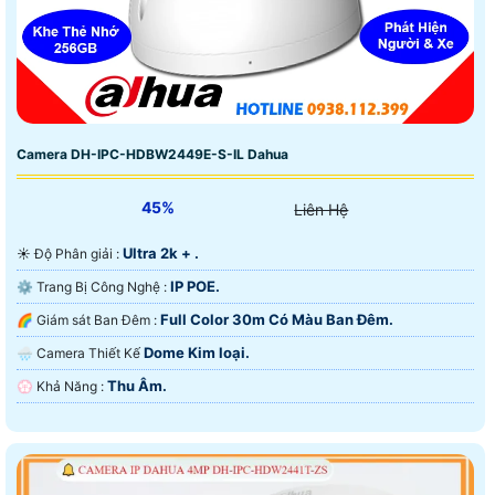
Camera DH-IPC-HDBW2449E-S-IL Dahua
45%
Liên Hệ
Ultra 2k + .
☀️ Độ Phân giải :
IP POE.
⚙ Trang Bị Công Nghệ :
Full Color 30m Có Màu Ban Ðêm.
🌈 Giám sát Ban Đêm :
Dome Kim loại.
🌧️ Camera Thiết Kế
Thu Âm.
️💮 Khả Năng :