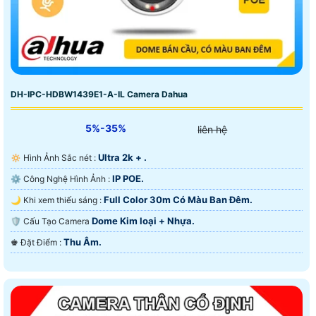
DH-IPC-HDBW1439E1-A-IL Camera Dahua
5%-35%
liên hệ
Ultra 2k + .
🔅 Hình Ảnh Sắc nét :
IP POE.
⚙ Công Nghệ Hình Ảnh :
Full Color 30m Có Màu Ban Ðêm.
🌙 Khi xem thiếu sáng :
Dome Kim loại + Nhựa.
🛡 Cấu Tạo Camera
Thu Âm.
️♚ Đặt Điểm :