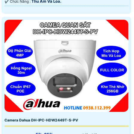
Thu Âm Và Loa.
️✔️ Chức Năng :
Camera Dahua DH-IPC-HDW2449T-S-PV