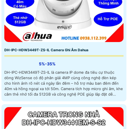
DH-IPC-HDW3449T-ZS-IL Camera Ghi Âm Dahua
5%-35%
DH-IPC-HDW3449T-ZS-IL là camera IP dome đa tiêu cự thuộc
dòng WizSense có độ phân giải 4MP cùng công nghệ đèn kép
cho hình ảnh rõ nét cả ngày lẫn đêm – hỗ trợ màu ban đêm đến
40m và hồng ngoại xa tới 50m. Camera tích hợp micro ghi âm, khe
cắm thẻ nhớ tối đa 512GB và công nghệ POE giúp lắp đặt dễ
dàng, tiết kiệm chi phí