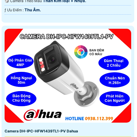
Thân Kim loại + Nhựa.
🎲 Camera Theo Mẫu
Thu Âm.
️ƒ Ưu Điểm :
Camera DH-IPC-HFW1439TL1-PV Dahua