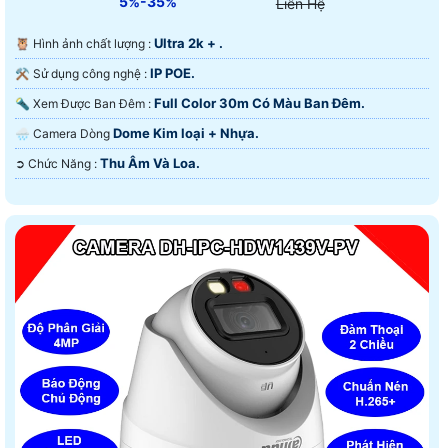
5%-35%
Liên Hệ
Ultra 2k + .
🦉 Hình ảnh chất lượng :
IP POE.
⚒ Sử dụng công nghệ :
Full Color 30m Có Màu Ban Ðêm.
🔦 Xem Được Ban Đêm :
Dome Kim loại + Nhựa.
🌧️ Camera Dòng
Thu Âm Và Loa.
️➲ Chức Năng :