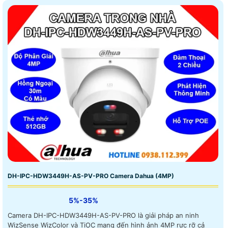
và cấp nguồn qua POE
DH-IPC-HDW3449H-AS-PV-PRO Camera Dahua (4MP)
5%-35%
Camera DH-IPC-HDW3449H-AS-PV-PRO là giải pháp an ninh
WizSense WizColor và TiOC mang đến hình ảnh 4MP rực rỡ cả