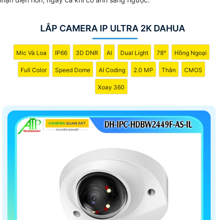
LẮP CAMERA IP ULTRA 2K DAHUA
Mic Và Loa
IP66
3D DNR
AI
Dual Light
78°
Hồng Ngoại
Full Color
Speed Dome
AI Coding
2.0 MP
Thân
CMOS
Xoay 360