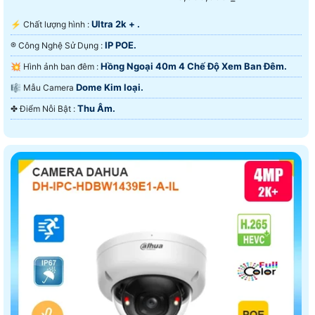
Ultra 2k + .
️⚡ Chất lượng hình :
IP POE.
®️ Công Nghệ Sử Dụng :
Hồng Ngoại 40m 4 Chế Độ Xem Ban Đêm.
💥 Hình ảnh ban đêm :
Dome Kim loại.
🎼️ Mẫu Camera
Thu Âm.
️✤ Điểm Nỗi Bật :