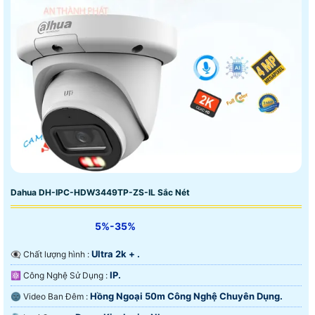
Dahua DH-IPC-HDW3449TP-ZS-IL Sắc Nét
5%-35%
Ultra 2k + .
👁️‍🗨 Chất lượng hình :
IP.
⚛️ Công Nghệ Sử Dụng :
Hồng Ngoại 50m Công Nghệ Chuyên Dụng.
🌚 Video Ban Đêm :