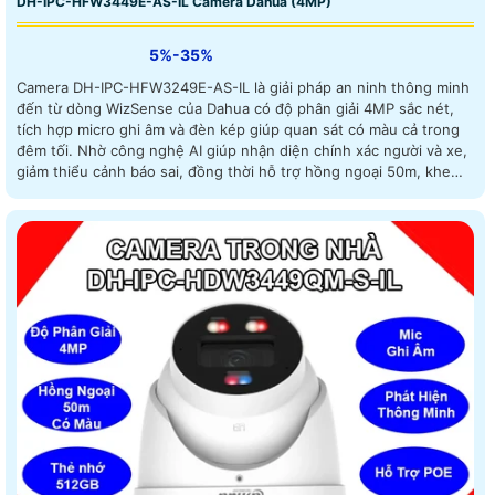
DH-IPC-HFW3449E-AS-IL Camera Dahua (4MP)
5%-35%
Camera DH-IPC-HFW3249E-AS-IL là giải pháp an ninh thông minh
đến từ dòng WizSense của Dahua có độ phân giải 4MP sắc nét,
tích hợp micro ghi âm và đèn kép giúp quan sát có màu cả trong
đêm tối. Nhờ công nghệ AI giúp nhận diện chính xác người và xe,
giảm thiểu cảnh báo sai, đồng thời hỗ trợ hồng ngoại 50m, khe
cắm thẻ nhớ đến 512GB, chuẩn IP67 chống bụi nước và nguồn
PoE tiện lợi