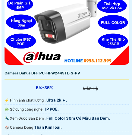
Camera Dahua DH-IPC-HFW2449TL-S-PV
5%-35%
Liên Hệ
Ultra 2k + .
️⚡ Hình ảnh chất lượng :
IP POE.
✳️ Sử dụng công nghệ :
Full Color 30m Có Màu Ban Ðêm.
🔦 Xem Được Ban Đêm :
Thân Kim loại.
🎲 Camera Dòng