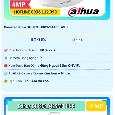
Camera Dahua DH-IPC-HDBW2449F-AS-IL
5%-35%
liên hệ
Ultra 2k + .
💯 Chất lượng hình Ảnh :
IP.
⚙ Camera Công nghệ :
Hồng Ngoại 30m ONVIF.
🔴 Xem Được Ban Đêm :
Dome Kim loại + Nhựa.
💦 Thiết Kế Camera
Thu Âm Và Loa.
️☣️ Đặt Điểm :