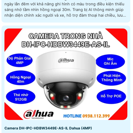
ngày lẫn đêm với khả năng ghi hình có màu trong điều kiện thiếu
sáng nhờ tầm nhìn hồng ngoại 30m. Trang bị AI thông minh giúp
nhận diện chính xác người và xe, hỗ trợ đàm thoại hai chiều, lưu
trữ linh hoạt với khe cắm thẻ nhớ lên đến 512GB và cấp nguồn
tiện lợi qua PoE
Camera DH-IPC-HDBW3449E-AS-IL Dahua (4MP)