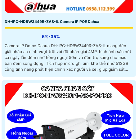
DH-IPC-HDBW3449R-ZAS-IL Camera IP POE Dahua
5%-35%
Camera IP Dome Dahua DH-IPC-HDBW3449R-ZAS-IL mang đến
giải pháp an ninh vượt trội với độ phân giải 4MP, hình ảnh sắc nét
cả ngày lẫn đêm nhờ hồng ngoại 50m và đèn trợ sáng cho màu
ban đêm sống động. Tích hợp micro ghi âm, khe thẻ nhớ 512GB
cùng tính năng phát hiện chính xác người và xe, giúp giám sát
chủ động và thông minh hơn, hỗ trợ cấp nguồn PoE tiện lợi giá rẻ