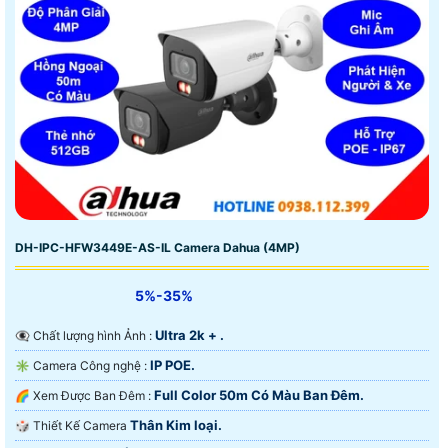
DH-IPC-HFW3449E-AS-IL Camera Dahua (4MP)
5%-35%
Ultra 2k + .
👁️‍🗨 Chất lượng hình Ảnh :
IP POE.
✳️ Camera Công nghệ :
Full Color 50m Có Màu Ban Ðêm.
🌈 Xem Được Ban Đêm :
Thân Kim loại.
🎲 Thiết Kế Camera