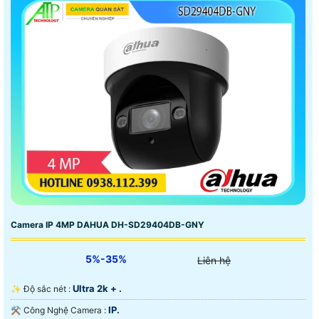
Camera IP 4MP DAHUA DH-SD29404DB-GNY
5%-35%
Liên hệ
Ultra 2k + .
✨ Độ sắc nét :
IP.
⚒ Công Nghệ Camera :