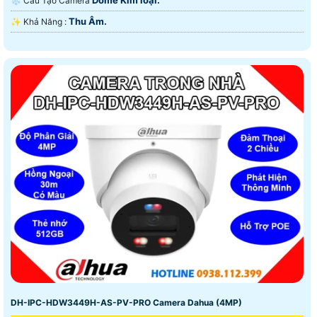
Dome Kim loại.
❄ Cấu Tạo Camera
Thu Âm.
️✨ Khả Năng :
DH-IPC-HDW3449H-AS-PV-PRO Camera Dahua (4MP)