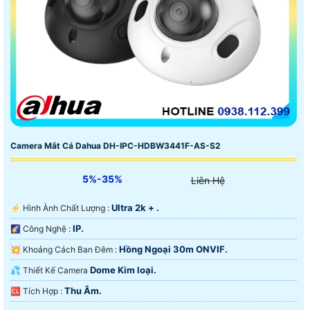
Camera Mắt Cá Dahua DH-IPC-HDBW3441F-AS-S2
5%-35%
Liên Hệ
Ultra 2k + .
️⚡ Hình Ành Chất Lượng :
IP.
🌠 Công Nghệ :
Hồng Ngoại 30m ONVIF.
💥 Khoảng Cách Ban Đêm :
Dome Kim loại.
💦 Thiết Kế Camera
Thu Âm.
️🆑 Tích Hợp :