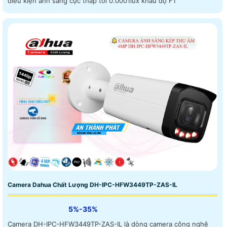
điều kiện ánh sáng cực thấp tới 0.0001lux khẩu độ F1
Camera Dahua Chất Lượng DH-IPC-HFW3449TP-ZAS-IL
5%-35%
Camera DH-IPC-HFW3449TP-ZAS-IL là dòng camera công nghệ