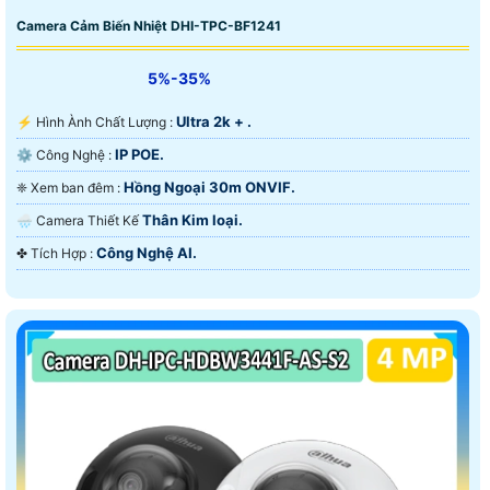
Camera Cảm Biến Nhiệt DHI-TPC-BF1241
5%-35%
Ultra 2k + .
️⚡ Hình Ành Chất Lượng :
IP POE.
⚙ Công Nghệ :
Hồng Ngoại 30m ONVIF.
❈ Xem ban đêm :
Thân Kim loại.
🌧️ Camera Thiết Kế
Công Nghệ AI.
️✤ Tích Hợp :