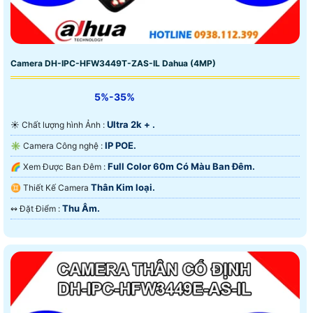
Camera DH-IPC-HFW3449T-ZAS-IL Dahua (4MP)
5%-35%
Ultra 2k + .
☀️ Chất lượng hình Ảnh :
IP POE.
✳️ Camera Công nghệ :
Full Color 60m Có Màu Ban Ðêm.
🌈 Xem Được Ban Đêm :
Thân Kim loại.
♊ Thiết Kế Camera
Thu Âm.
️↭ Đặt Điểm :