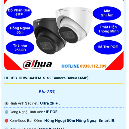
DH-IPC-HDW3441EM-S-S2 Camera Dahua (4MP)
5%-35%
Ultra 2k + .
👁️‍🗨 Hình Ảnh Sắc nét :
IP POE.
⚙ Công Nghệ Hình Ảnh :
Hồng Ngoại 50m Hồng Ngoại Smart IR.
🔴 Xem Được Ban Đêm :