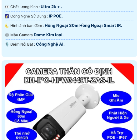
Ultra 2k + .
️👀 Chất lượng hình :
IP POE.
🌠 Công Nghệ Sử Dụng :
Hồng Ngoại 30m Hồng Ngoại Smart IR.
🌜 Hình ảnh ban đêm :
Dome Kim loại.
🕸️ Mẫu Camera
Công Nghệ AI.
️🎙 Điểm Nỗi Bật :