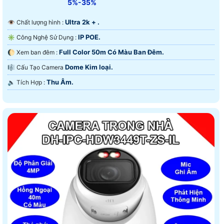
5%-35%
Ultra 2k + .
👁 Chất lượng hình :
IP POE.
✳️ Công Nghệ Sử Dụng :
Full Color 50m Có Màu Ban Ðêm.
🌔 Xem ban đêm :
Dome Kim loại.
🎼️ Cấu Tạo Camera
Thu Âm.
️🔈 Tích Hợp :