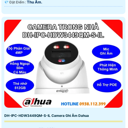
Thu Âm.
️💎 Đặt Điểm :
DH-IPC-HDW3449QM-S-IL Camera Ghi Âm Dahua