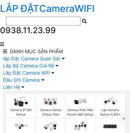
LẮP ĐẶT
Camera
WIFI
0938.11.23.99
DANH MỤC
SẢN PHẨM
lắp Đặt Camera Quan Sát
Lắp Bộ Camera Giá Rẻ
Lắp Đặt Camera Wifi
Đầu Ghi Camera
Liên Hệ
Camera Phát Hiện
Camera IP 360
Camera Dahua
Lắp Camera
Khuôn Mặt Dahua
Dahua
Chống Trộm
Dahua H.265+