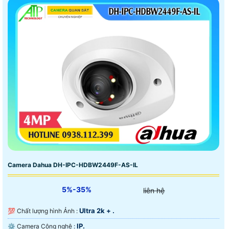
Camera Dahua DH-IPC-HDBW2449F-AS-IL
5%-35%
liên hệ
Ultra 2k + .
💯 Chất lượng hình Ảnh :
IP.
⚙ Camera Công nghệ :