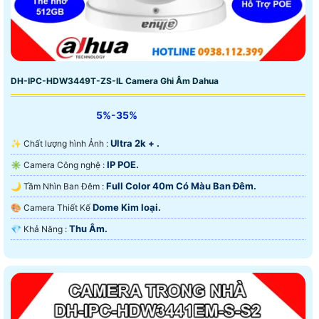
DH-IPC-HDW3449T-ZS-IL Camera Ghi Âm Dahua
5%-35%
Ultra 2k + .
✨ Chất lượng hình Ảnh :
IP POE.
✳️ Camera Công nghệ :
Full Color 40m Có Màu Ban Ðêm.
🌙 Tầm Nhìn Ban Đêm :
Dome Kim loại.
🎨 Camera Thiết Kế
Thu Âm.
️💎 Khả Năng :