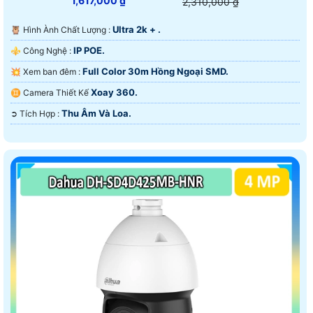
1,617,000 ₫
2,310,000 ₫
Ultra 2k + .
🦉 Hình Ành Chất Lượng :
IP POE.
⚜️ Công Nghệ :
Full Color 30m Hồng Ngoại SMD.
💥 Xem ban đêm :
Xoay 360.
♊ Camera Thiết Kế
Thu Âm Và Loa.
️➲ Tích Hợp :