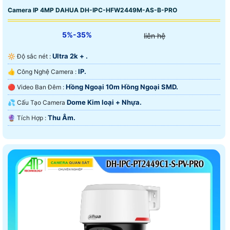
Camera IP 4MP DAHUA DH-IPC-HFW2449M-AS-B-PRO
5%-35%
liên hệ
Ultra 2k + .
🔆 Độ sắc nét :
IP.
👍 Công Nghệ Camera :
Hồng Ngoại 10m Hồng Ngoại SMD.
🔴 Video Ban Đêm :
Dome Kim loại + Nhựa.
💦 Cấu Tạo Camera
Thu Âm.
️🔮 Tích Hợp :