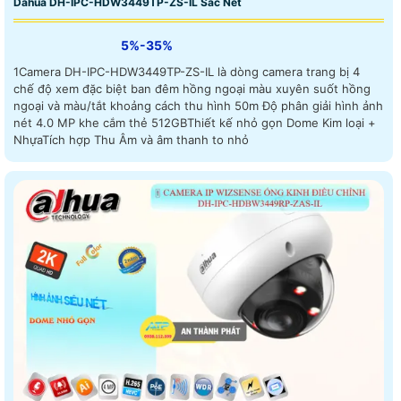
Dahua DH-IPC-HDW3449TP-ZS-IL Sắc Nét
5%-35%
1Camera DH-IPC-HDW3449TP-ZS-IL là dòng camera trang bị 4
chế độ xem đặc biệt ban đêm hồng ngoại màu xuyên suốt hồng
ngoại và màu/tắt khoảng cách thu hình 50m Độ phân giải hình ảnh
nét 4.0 MP khe cắm thẻ 512GBThiết kế nhỏ gọn Dome Kim loại +
NhựaTích hợp Thu Âm và âm thanh to nhỏ