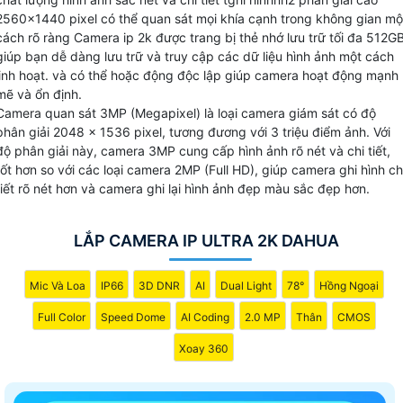
hành gia tăng khả năng giám sát và bảo vệ cho ngôi nhà
2560x1440 pixel có thể quan sát mọi khía cạnh trong không gian mộ
hay doanh nghiệp của bạn trong mọi tình huống, ngay cả
cách rõ ràng Camera ip 2k được trang bị thẻ nhớ lưu trữ tối đa 512G
giúp bạn dễ dàng lưu trữ và truy cập các dữ liệu hình ảnh một cách
khi có ánh sáng yếu hoặc trong điều kiện ánh sáng không
linh hoạt. và có thể hoặc động độc lập giúp camera hoạt động mạnh
tồn tại. Hãy lựa chọn camera IP 2K Dahua phù hợp để tăng
mẽ và ổn định.
cường an ninh và sự bảo vệ cho không gian của bạn.
Camera quan sát 3MP (Megapixel) là loại camera giám sát có độ
phân giải 2048 x 1536 pixel, tương đương với 3 triệu điểm ảnh. Với
độ phân giải này, camera 3MP cung cấp hình ảnh rõ nét và chi tiết,
tốt hơn so với các loại camera 2MP (Full HD), giúp camera ghi hình ch
tiết rõ nét hơn và camera ghi lại hình ảnh đẹp màu sắc đẹp hơn.
LẮP CAMERA IP ULTRA 2K DAHUA
Mic Và Loa
IP66
3D DNR
AI
Dual Light
78°
Hồng Ngoại
Full Color
Speed Dome
AI Coding
2.0 MP
Thân
CMOS
Xoay 360