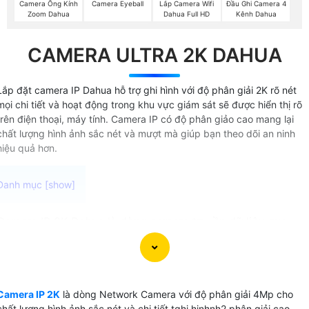
Camera Ống Kính
Camera Eyeball
Lắp Camera Wifi
Đầu Ghi Camera 4
Zoom Dahua
Dahua Full HD
Kênh Dahua
CAMERA ULTRA 2K DAHUA
Lắp đặt camera IP Dahua hỗ trợ ghi hình với độ phân giải 2K rõ nét
mọi chi tiết và hoạt động trong khu vực giám sát sẽ được hiển thị rõ
trên điện thoại, máy tính. Camera IP có độ phân giảo cao mang lại
chất lượng hình ảnh sắc nét và mượt mà giúp bạn theo dõi an ninh
hiệu quả hơn.
Camera IP 2K Dahua là dòng camera truyền dữ liệu qua
mạng với độ phân giải 2K Dahua mang lại hình ảnh chất
lượng cao , đặc biệt là có thể hiển thị màu ban đêm. một số
dòng camera IP 2K Dahua còn được trang bị các tính năng
vượt trội như giám sát ban đêm dual light và phát hiện
Camera IP 2K
là dòng Network Camera với độ phân giải 4Mp cho
chuyển động báo động chống trộm. Nét ấn tượng này Đồn
chất lượng hình ảnh sắc nét và chi tiết tghi hinhnh2 phân giải cao