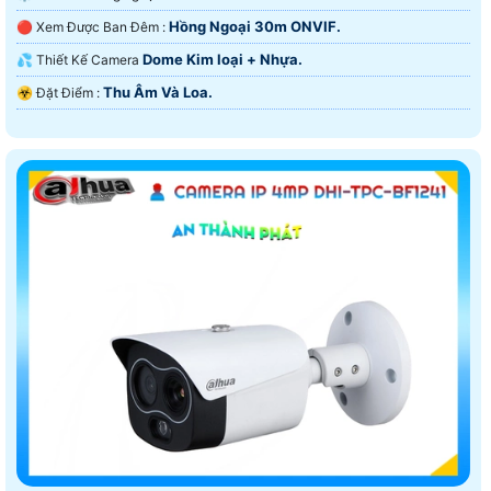
Hồng Ngoại 30m ONVIF.
🔴 Xem Được Ban Đêm :
Dome Kim loại + Nhựa.
💦 Thiết Kế Camera
Thu Âm Và Loa.
️☣️ Đặt Điểm :