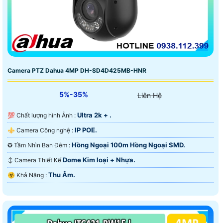
Camera PTZ Dahua 4MP DH-SD4D425MB-HNR
5%-35%
Liên Hệ
Ultra 2k + .
💯 Chất lượng hình Ảnh :
IP POE.
⚜️ Camera Công nghệ :
Hồng Ngoại 100m Hồng Ngoại SMD.
✪ Tầm Nhìn Ban Đêm :
Dome Kim loại + Nhựa.
↕️ Camera Thiết Kế
Thu Âm.
️☣️ Khả Năng :