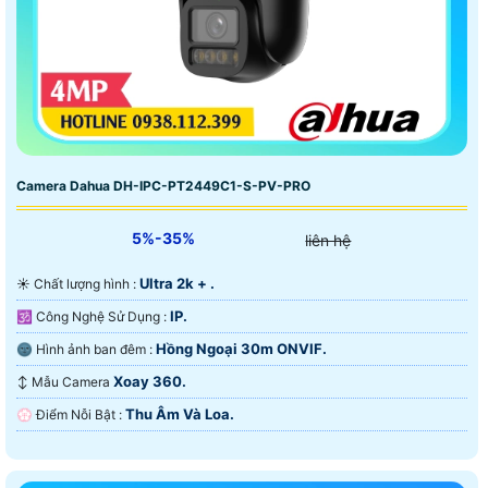
Camera Dahua DH-IPC-PT2449C1-S-PV-PRO
5%-35%
liên hệ
Ultra 2k + .
☀️ Chất lượng hình :
IP.
🕉️ Công Nghệ Sử Dụng :
Hồng Ngoại 30m ONVIF.
🌚 Hình ảnh ban đêm :
Xoay 360.
↕️ Mẫu Camera
Thu Âm Và Loa.
️💮 Điểm Nỗi Bật :