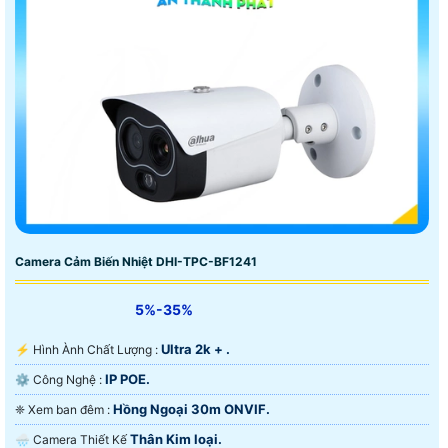
Camera Cảm Biến Nhiệt DHI-TPC-BF1241
5%-35%
Ultra 2k + .
️⚡ Hình Ành Chất Lượng :
IP POE.
⚙ Công Nghệ :
Hồng Ngoại 30m ONVIF.
❈ Xem ban đêm :
Thân Kim loại.
🌧️ Camera Thiết Kế