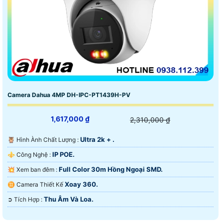
Camera Dahua 4MP DH-IPC-PT1439H-PV
1,617,000 ₫
2,310,000 ₫
Ultra 2k + .
🦉 Hình Ành Chất Lượng :
IP POE.
⚜️ Công Nghệ :
Full Color 30m Hồng Ngoại SMD.
💥 Xem ban đêm :
Xoay 360.
♊ Camera Thiết Kế
Thu Âm Và Loa.
️➲ Tích Hợp :