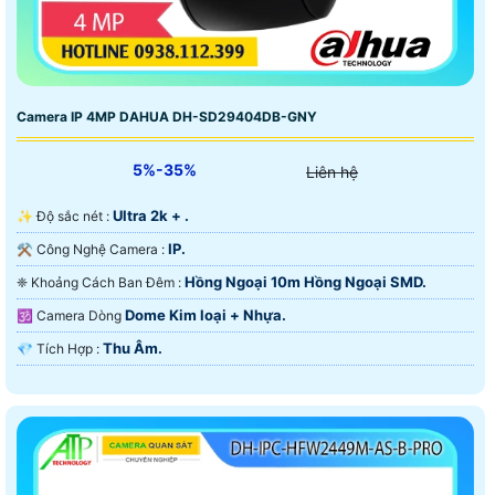
Camera IP 4MP DAHUA DH-SD29404DB-GNY
5%-35%
Liên hệ
Ultra 2k + .
✨ Độ sắc nét :
IP.
⚒ Công Nghệ Camera :
Hồng Ngoại 10m Hồng Ngoại SMD.
❈ Khoảng Cách Ban Đêm :
Dome Kim loại + Nhựa.
🕉️ Camera Dòng
Thu Âm.
️💎 Tích Hợp :