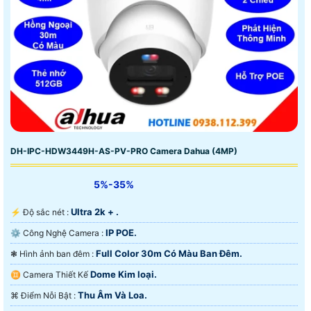
DH-IPC-HDW3449H-AS-PV-PRO Camera Dahua (4MP)
5%-35%
Ultra 2k + .
️⚡ Độ sắc nét :
IP POE.
⚙ Công Nghệ Camera :
Full Color 30m Có Màu Ban Ðêm.
❃ Hình ảnh ban đêm :
Dome Kim loại.
♊ Camera Thiết Kế
Thu Âm Và Loa.
️⌘ Điểm Nỗi Bật :