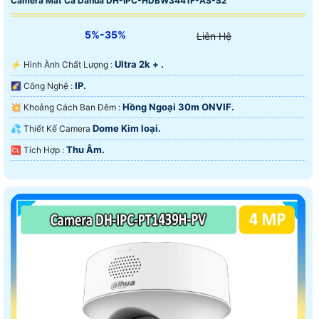
Camera Mắt Cá Dahua DH-IPC-HDBW3441F-AS-S2
5%-35%
Liên Hệ
Ultra 2k + .
️⚡ Hình Ành Chất Lượng :
IP.
🌠 Công Nghệ :
Hồng Ngoại 30m ONVIF.
💥 Khoảng Cách Ban Đêm :
Dome Kim loại.
💦 Thiết Kế Camera
Thu Âm.
️🆑 Tích Hợp :