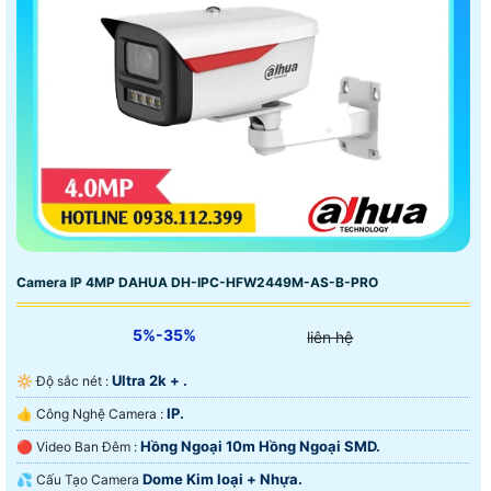
Camera IP 4MP DAHUA DH-IPC-HFW2449M-AS-B-PRO
5%-35%
liên hệ
Ultra 2k + .
🔆 Độ sắc nét :
IP.
👍 Công Nghệ Camera :
Hồng Ngoại 10m Hồng Ngoại SMD.
🔴 Video Ban Đêm :
Dome Kim loại + Nhựa.
💦 Cấu Tạo Camera