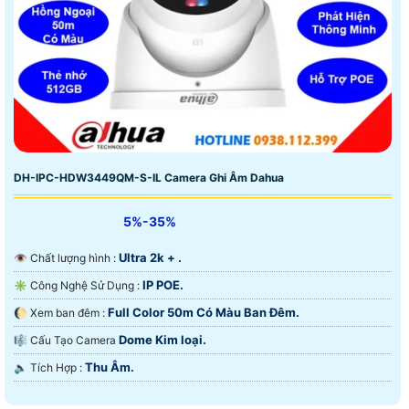
DH-IPC-HDW3449QM-S-IL Camera Ghi Âm Dahua
5%-35%
Ultra 2k + .
👁 Chất lượng hình :
IP POE.
✳️ Công Nghệ Sử Dụng :
Full Color 50m Có Màu Ban Ðêm.
🌔 Xem ban đêm :
Dome Kim loại.
🎼️ Cấu Tạo Camera
Thu Âm.
️🔈 Tích Hợp :