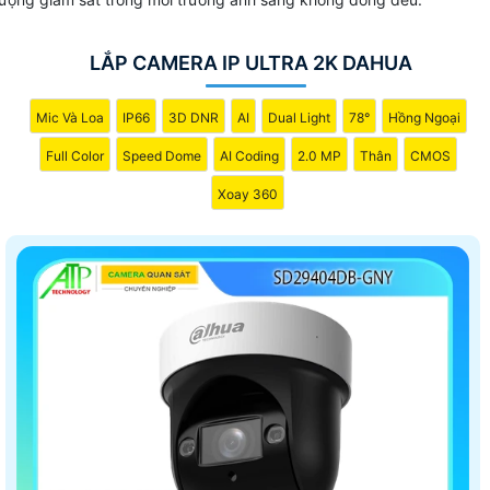
LẮP CAMERA IP ULTRA 2K DAHUA
Mic Và Loa
IP66
3D DNR
AI
Dual Light
78°
Hồng Ngoại
Full Color
Speed Dome
AI Coding
2.0 MP
Thân
CMOS
Xoay 360