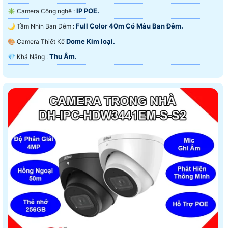
IP POE.
✳️ Camera Công nghệ :
Full Color 40m Có Màu Ban Ðêm.
🌙 Tầm Nhìn Ban Đêm :
Dome Kim loại.
🎨 Camera Thiết Kế
Thu Âm.
️💎 Khả Năng :