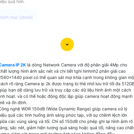
hiệu quả hơn.
Camera IP 2K Dahua là dòng camera truyền dữ liệu qua
mạng với độ phân giải 2K Dahua mang lại hình ảnh chất
lượng cao , đặc biệt là có thể hiển thị màu ban đêm. một số
dòng camera IP 2K Dahua còn được trang bị các tính năng
vượt trội như giám sát ban đêm dual light và phát hiện
Camera IP 2K
là dòng Network Camera với độ phân giải 4Mp cho
chuyển động báo động chống trộm. Nét ấn tượng này Đồn
chất lượng hình ảnh sắc nét và chi tiết tghi hinhnh2 phân giải cao
hành gia tăng khả năng giám sát và bảo vệ cho ngôi nhà
2560x1440 pixel có thể quan sát mọi khía cạnh trong không gian mộ
hay doanh nghiệp của bạn trong mọi tình huống, ngay cả
cách rõ ràng Camera ip 2k được trang bị thẻ nhớ lưu trữ tối đa 512G
giúp bạn dễ dàng lưu trữ và truy cập các dữ liệu hình ảnh một cách
khi có ánh sáng yếu hoặc trong điều kiện ánh sáng không
linh hoạt. và có thể hoặc động độc lập giúp camera hoạt động mạnh
tồn tại. Hãy lựa chọn camera IP 2K Dahua phù hợp để tăng
mẽ và ổn định.
cường an ninh và sự bảo vệ cho không gian của bạn.
Công nghệ WDR 150dB (Wide Dynamic Range) giúp camera xử lý
hiệu quả các tình huống ánh sáng phức tạp, với sự chênh lệch lớn
giữa các vùng sáng và tối. Chỉ số 150dB cho phép ghi lại hình ảnh rõ
ràng, sắc nét, giảm hiện tượng quá sáng hoặc quá tối, nâng cao chất
lượng giám sát trong môi trường ánh sáng không đồng đều.