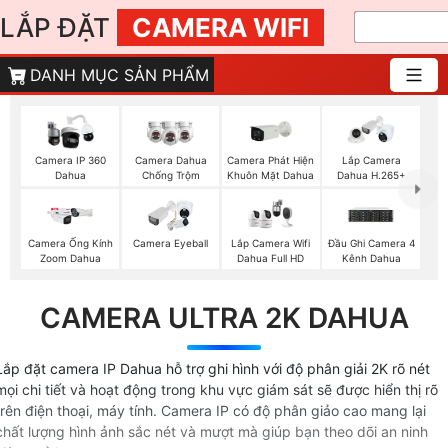
LẮP ĐẶT
CAMERA WIFI
DANH MỤC SẢN PHẨM
Camera Phát Hiện
Camera IP 360
Camera Dahua
Lắp Camera
Khuôn Mặt Dahua
Dahua
Chống Trộm
Dahua H.265+
Camera Ống Kính
Camera Eyeball
Lắp Camera Wifi
Đầu Ghi Camera 4
Zoom Dahua
Dahua Full HD
Kênh Dahua
CAMERA ULTRA 2K DAHUA
Lắp đặt camera IP Dahua hỗ trợ ghi hình với độ phân giải 2K rõ nét
mọi chi tiết và hoạt động trong khu vực giám sát sẽ được hiển thị rõ
trên điện thoại, máy tính. Camera IP có độ phân giảo cao mang lại
chất lượng hình ảnh sắc nét và mượt mà giúp bạn theo dõi an ninh