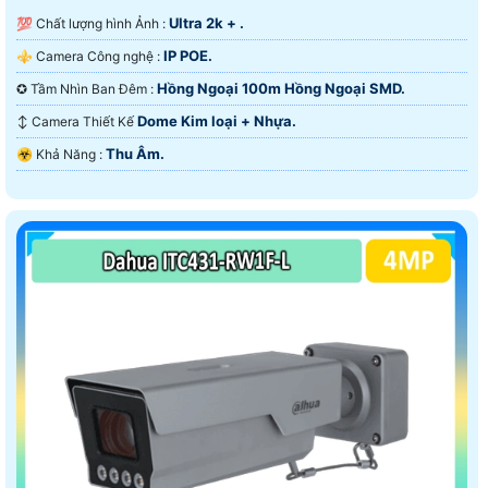
Ultra 2k + .
💯 Chất lượng hình Ảnh :
IP POE.
⚜️ Camera Công nghệ :
Hồng Ngoại 100m Hồng Ngoại SMD.
✪ Tầm Nhìn Ban Đêm :
Dome Kim loại + Nhựa.
↕️ Camera Thiết Kế
Thu Âm.
️☣️ Khả Năng :