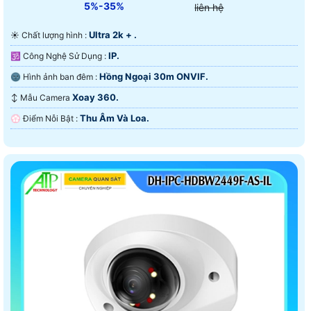
5%-35%
liên hệ
Ultra 2k + .
☀️ Chất lượng hình :
IP.
🕉️ Công Nghệ Sử Dụng :
Hồng Ngoại 30m ONVIF.
🌚 Hình ảnh ban đêm :
Xoay 360.
↕️ Mẫu Camera
Thu Âm Và Loa.
️💮 Điểm Nỗi Bật :