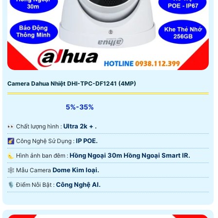
Camera Dahua Nhiệt DHI-TPC-DF1241 (4MP)
5%-35%
Ultra 2k + .
️👀 Chất lượng hình :
IP POE.
🌠 Công Nghệ Sử Dụng :
Hồng Ngoại 30m Hồng Ngoại Smart IR.
🌜 Hình ảnh ban đêm :
Dome Kim loại.
🕸️ Mẫu Camera
Công Nghệ AI.
️🎙 Điểm Nỗi Bật :