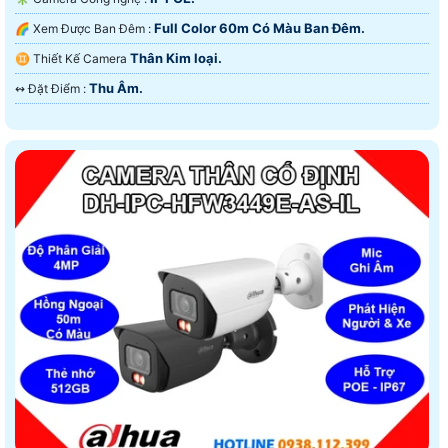
Full Color 60m Có Màu Ban Ðêm.
🌈 Xem Được Ban Đêm :
Thân Kim loại.
♊ Thiết Kế Camera
Thu Âm.
️↭ Đặt Điểm :