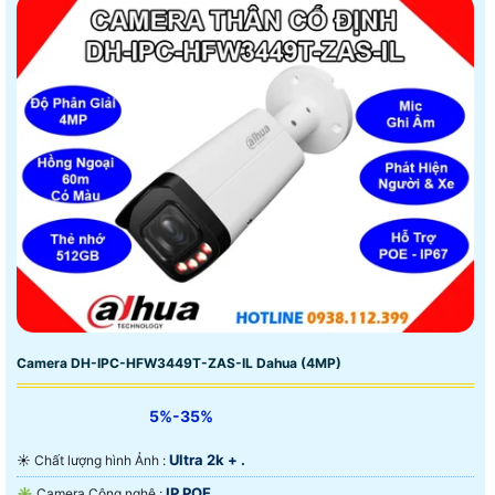
Camera DH-IPC-HFW3449T-ZAS-IL Dahua (4MP)
5%-35%
Ultra 2k + .
☀️ Chất lượng hình Ảnh :
IP POE.
✳️ Camera Công nghệ :