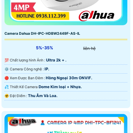
Camera Dahua DH-IPC-HDBW2449F-AS-IL
5%-35%
liên hệ
Ultra 2k + .
💯 Chất lượng hình Ảnh :
IP.
⚙ Camera Công nghệ :
Hồng Ngoại 30m ONVIF.
🔴 Xem Được Ban Đêm :
Dome Kim loại + Nhựa.
💦 Thiết Kế Camera
Thu Âm Và Loa.
️☣️ Đặt Điểm :