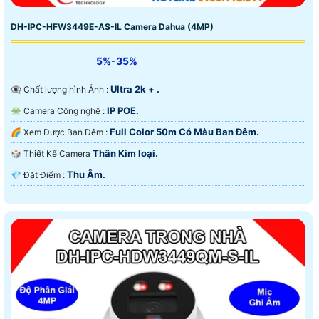
DH-IPC-HFW3449E-AS-IL Camera Dahua (4MP)
5%-35%
Ultra 2k + .
👁️‍🗨 Chất lượng hình Ảnh :
IP POE.
✳️ Camera Công nghệ :
Full Color 50m Có Màu Ban Ðêm.
🌈 Xem Được Ban Đêm :
Thân Kim loại.
🎲 Thiết Kế Camera
Thu Âm.
️💎 Đặt Điểm :