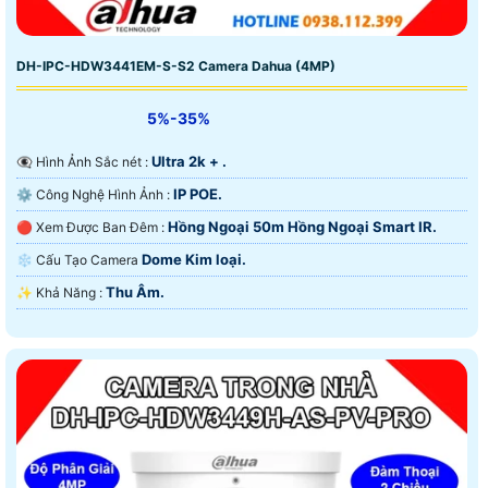
DH-IPC-HDW3441EM-S-S2 Camera Dahua (4MP)
5%-35%
Ultra 2k + .
👁️‍🗨 Hình Ảnh Sắc nét :
IP POE.
⚙ Công Nghệ Hình Ảnh :
Hồng Ngoại 50m Hồng Ngoại Smart IR.
🔴 Xem Được Ban Đêm :
Dome Kim loại.
❄ Cấu Tạo Camera
Thu Âm.
️✨ Khả Năng :