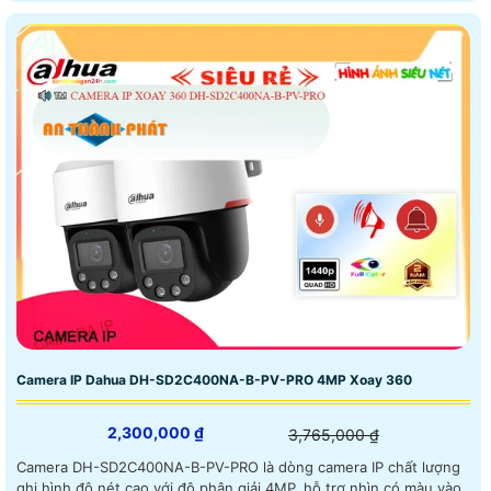
Camera IP Dahua DH-SD2C400NA-B-PV-PRO 4MP Xoay 360
2,300,000 ₫
3,765,000 ₫
Camera DH-SD2C400NA-B-PV-PRO là dòng camera IP chất lượng
ghi hình độ nét cao với độ phân giải 4MP, hỗ trợ nhìn có màu vào