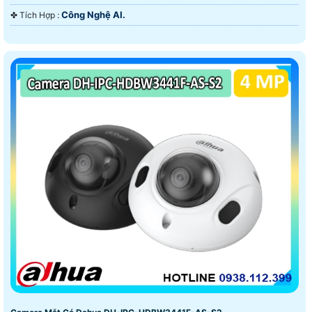
Công Nghệ AI.
️✤ Tích Hợp :