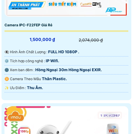
Camera IPC-F22FEP Giá Rẻ
1,500,000 ₫
2,074,000 ₫
FULL HD 1080P .
👁️‍🗨 Hình Ành Chất Lượng :
IP Wifi.
⚙ Tích hợp công nghệ :
Hồng Ngoại 30m Hồng Ngoại EXIR.
🌚 Xem ban đêm :
Thân Plastic.
♊ Camera Theo Mẫu
Thu Âm.
️✨ Ưu Điểm :