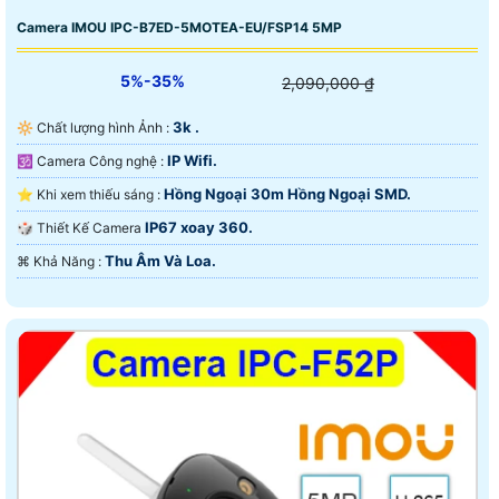
Camera IMOU IPC-B7ED-5MOTEA-EU/FSP14 5MP
5%-35%
2,090,000 ₫
3k .
🔆 Chất lượng hình Ảnh :
IP Wifi.
🕉️ Camera Công nghệ :
Hồng Ngoại 30m Hồng Ngoại SMD.
⭐ Khi xem thiếu sáng :
IP67 xoay 360.
🎲 Thiết Kế Camera
Thu Âm Và Loa.
️⌘ Khả Năng :