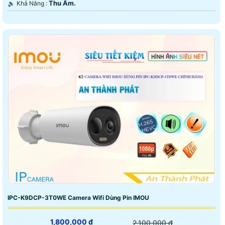
Thu Âm.
️🔈 Khả Năng :
IPC-K9DCP-3T0WE Camera Wifi Dùng Pin IMOU
1,800,000 ₫
2,100,000 ₫