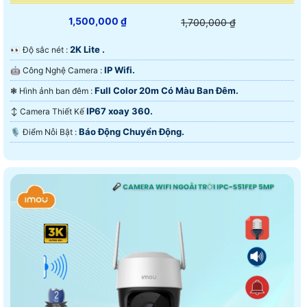
1,500,000 ₫
1,700,000 ₫
2K Lite .
️👀 Độ sắc nét :
IP Wifi.
🤖️ Công Nghệ Camera :
Full Color 20m Có Màu Ban Ðêm.
❃ Hình ảnh ban đêm :
IP67 xoay 360.
↕️ Camera Thiết Kế
Báo Động Chuyển Động.
️🎙 Điểm Nỗi Bật :