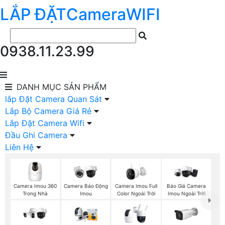
LẮP ĐẶT
Camera
WIFI
0938.11.23.99
DANH MỤC
SẢN PHẨM
lắp Đặt Camera Quan Sát
Lắp Bộ Camera Giá Rẻ
Lắp Đặt Camera Wifi
Đầu Ghi Camera
Liên Hệ
Camera Imou 360
Camera Imou Full
Báo Giá Camera
Camera Báo Động
Trong Nhà
Color Ngoài Trời
Imou Ngoài Trời
Imou