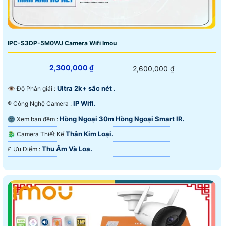
IPC-S3DP-5M0WJ Camera Wifi Imou
2,300,000 ₫
2,600,000 ₫
Ultra 2k+ sắc nét .
👁 Độ Phân giải :
IP Wifi.
®️ Công Nghệ Camera :
Hồng Ngoại 30m Hồng Ngoại Smart IR.
🌚 Xem ban đêm :
Thân Kim Loại.
🐉️ Camera Thiết Kế
Thu Âm Và Loa.
️₤ Ưu Điểm :