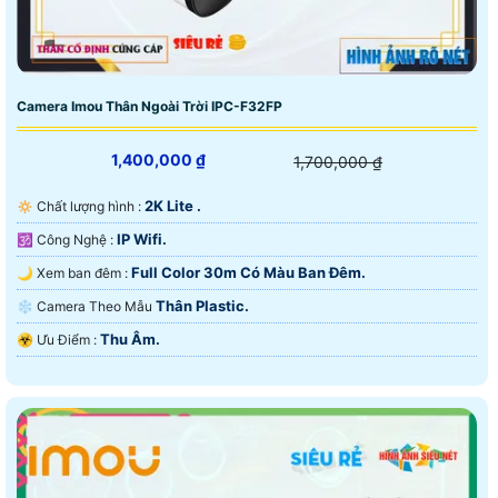
Camera Imou Thân Ngoài Trời IPC-F32FP
1,400,000 ₫
1,700,000 ₫
2K Lite .
🔅 Chất lượng hình :
IP Wifi.
🕉️ Công Nghệ :
Full Color 30m Có Màu Ban Ðêm.
🌙 Xem ban đêm :
Thân Plastic.
❄ Camera Theo Mẫu
Thu Âm.
️☣️ Ưu Điểm :