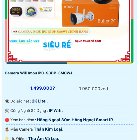
Camera Wifi Imou IPC-S3DP-3M0WJ
1.499.000?
1.950.000vnd
2K Lite .
👁️‍🗨 Độ sắc nét :
IP Wifi.
⚒ Công Nghệ Sử Dụng :
Hồng Ngoại 30m Hồng Ngoại Smart IR.
🔴 Xem ban đêm :
Thân Kim Loại.
🤹 Mẫu Camera
Thu Âm Và Loa.
️✨ Ưu Điểm :