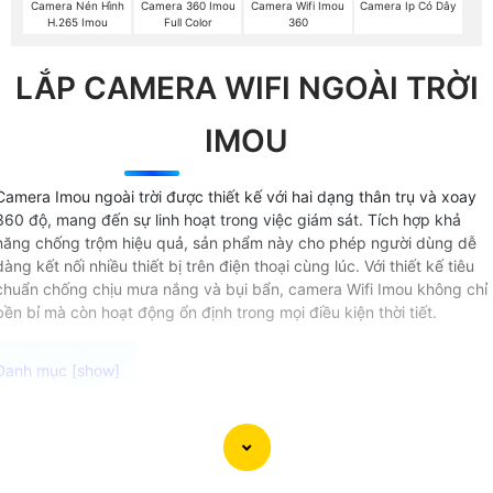
Camera Nén Hình
Camera 360 Imou
Camera Wifi Imou
Camera Ip Có Dây
H.265 Imou
Full Color
360
LẮP CAMERA WIFI NGOÀI TRỜI
IMOU
Camera Imou ngoài trời được thiết kế với hai dạng thân trụ và xoay
360 độ, mang đến sự linh hoạt trong việc giám sát. Tích hợp khả
năng chống trộm hiệu quả, sản phẩm này cho phép người dùng dễ
dàng kết nối nhiều thiết bị trên điện thoại cùng lúc. Với thiết kế tiêu
chuẩn chống chịu mưa nắng và bụi bẩn, camera Wifi Imou không chỉ
bền bỉ mà còn hoạt động ổn định trong mọi điều kiện thời tiết.
Camera Wifi Lắp Ngoài Trời Imou với hình ảnh chất lượng
sắc nét độ nét cao từ 2.0Mp sẽ giúp bạn giám sát mọi hoạt
động ngày lẫn đêm một cách chi tiết và rõ ràng. Camera