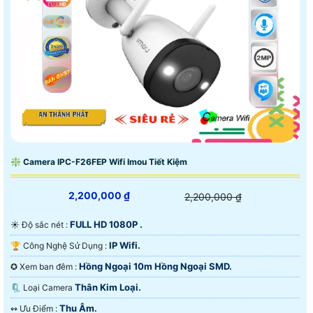
❇ Camera IPC-F26FEP Wifi Imou Tiết Kiệm
2,200,000 ₫
2,200,000 ₫
FULL HD 1080P .
☀️ Độ sắc nét :
IP Wifi.
🏆 Công Nghệ Sử Dụng :
Hồng Ngoại 10m Hồng Ngoại SMD.
✪ Xem ban đêm :
Thân Kim Loại.
🗜️ Loại Camera
Thu Âm.
️↭ Ưu Điểm :