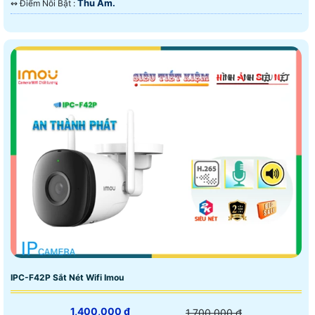
Thu Âm.
️↭ Điểm Nỗi Bật :
IPC-F42P Sắt Nét Wifi Imou
1,400,000 ₫
1,700,000 ₫