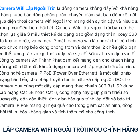
Wifi Lắp Ngoài Trời được trang bị 2 chế độ ban đêm là chế
Camera Wifi Lắp Ngoài Trời
là dòng camera không dây Với khả năn
độ màu và hồng ngoại, giúp bạn quan sát dễ dàng trong
kháng nước báo động chống trộm chuyên giám sát ban đêm kết nối
mọi điều kiện ánh sáng.
qua diện thoại camera wifi Ngoài trời mang đến sự tin cậy và hiệu qu
Camera Wifi Lắp Ngoài Trời Imou có chuẩn chống nước
trong mọi điều kiện thời tiết. Camera Wifi Lắp Ngoài Trời bạn có thể
ip67 trở lên, nên hoàn toàn an toàn khi lắp đặt ngoài trời dù
chọn lựa giữa 3 mẫu thiết kế đa dạng bao gồm dạng thân, xoay 360
độ kháng nước, và camera 2 mắt. camera wifi lắp ngoài trời còn tích
gặp mưa hoặc ẩm ướt. Bên cạnh đó, camera còn được tran
hợp chức năng báo động chống trộm và đàm thoại 2 chiều giúp bạn
bị micro và loa giúp bạn không chỉ quan sát mà còn có thể
có thể tương tác và kịp thời xử lý các sự cố. Với uy tín và dịch vụ tốt
nghe và nói trong quá trình giám sát. Wifi Lắp Ngoài
Công ty camera An Thành Phát cam kết mang đến cho khách hàng
Trời thực sự là lựa chọn tuyệt vời để bảo vệ ngôi nhà, cửa
trải nghiệm tốt nhất khi sử dụng camera wifi lắp ngoài trời của mình.
hàng hay văn phòng của bạn một cách an toàn và hiệu quả.
Công nghệ camera IP PoE (Power Over Ethernet) là một giải pháp
mạng tiên tiến, cho phép truyền tải tín hiệu và cấp nguồn DC cho
camera qua cùng một dây cáp mạng theo chuẩn 802.3af. Sử dụng
cáp mạng Cat 5E hoặc Cat 6, công nghệ này giúp giảm thiểu số
lượng dây dẫn cần thiết, đơn giản hóa quá trình lắp đặt và bảo trì.
Camera IP PoE mang lại hiệu quả cao trong giám sát an ninh, đồng
thời tối ưu hóa không gian và tính thẩm mỹ cho công trình.
LẮP CAMERA WIFI NGOÀI TRỜI IMOU CHÍNH HÃN