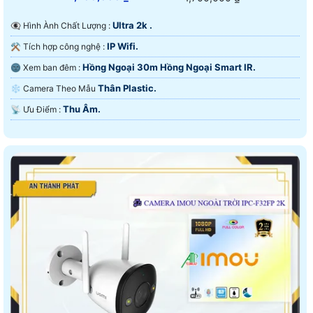
Ultra 2k .
👁️‍🗨 Hình Ành Chất Lượng :
IP Wifi.
⚒ Tích hợp công nghệ :
Hồng Ngoại 30m Hồng Ngoại Smart IR.
🌚 Xem ban đêm :
Thân Plastic.
❄ Camera Theo Mẫu
Thu Âm.
️📡 Ưu Điểm :