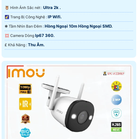
Ultra 2k .
🦉 Hình Ảnh Sắc nét :
IP Wifi.
🌠 Trang Bị Công Nghệ :
Hồng Ngoại 10m Hồng Ngoại SMD.
❃ Tầm Nhìn Ban Đêm :
Ip67 360.
💢 Camera Dòng
Thu Âm.
️₤ Khả Năng :