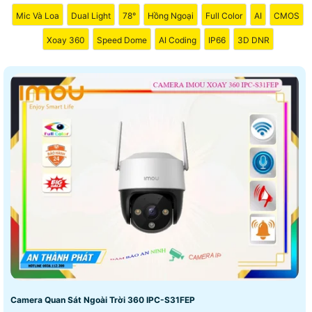
Mic Và Loa
Dual Light
78°
Hồng Ngoại
Full Color
AI
CMOS
Xoay 360
Speed Dome
AI Coding
IP66
3D DNR
Camera Quan Sát Ngoài Trời 360 IPC-S31FEP