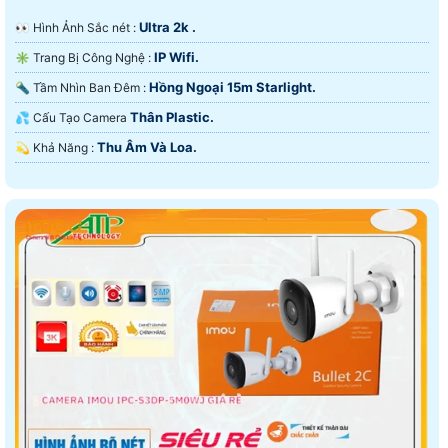
Ultra 2k .
️👀 Hình Ảnh Sắc nét :
IP Wifi.
✳️ Trang Bị Công Nghệ :
Hồng Ngoại 15m Starlight.
🔦 Tầm Nhìn Ban Đêm :
Thân Plastic.
💦 Cấu Tạo Camera
Thu Âm Và Loa.
️💫 Khả Năng :