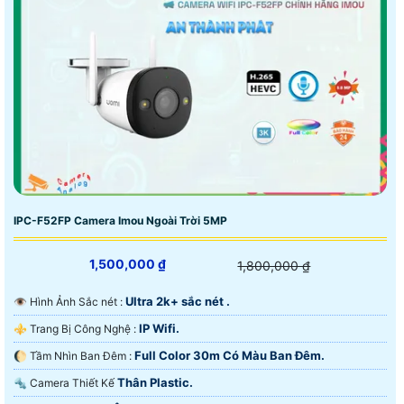
IPC-F52FP Camera Imou Ngoài Trời 5MP
1,500,000 ₫
1,800,000 ₫
Ultra 2k+ sắc nét .
👁 Hình Ảnh Sắc nét :
IP Wifi.
⚜️ Trang Bị Công Nghệ :
Full Color 30m Có Màu Ban Ðêm.
🌔 Tầm Nhìn Ban Đêm :
Thân Plastic.
🔩 Camera Thiết Kế