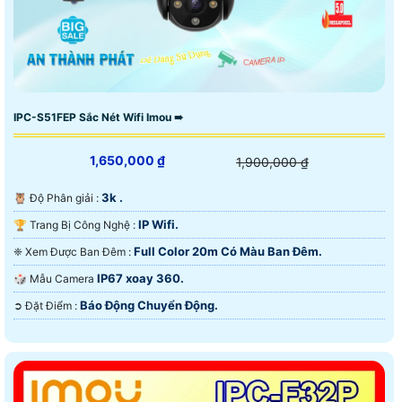
IPC-S51FEP Sắc Nét Wifi Imou ➠
1,650,000 ₫
1,900,000 ₫
3k .
🦉 Độ Phân giải :
IP Wifi.
🏆 Trang Bị Công Nghệ :
Full Color 20m Có Màu Ban Ðêm.
❈ Xem Được Ban Đêm :
IP67 xoay 360.
🎲 Mẫu Camera
Báo Động Chuyển Động.
️➲ Đặt Điểm :