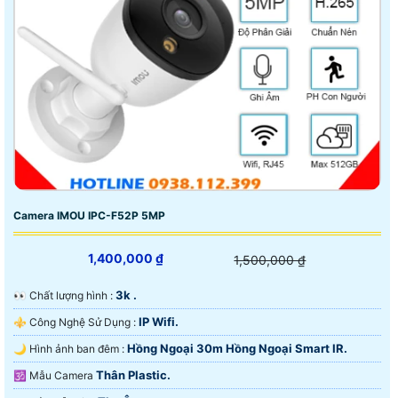
Camera IMOU IPC-F52P 5MP
1,400,000 ₫
1,500,000 ₫
3k .
️👀 Chất lượng hình :
IP Wifi.
⚜️ Công Nghệ Sử Dụng :
Hồng Ngoại 30m Hồng Ngoại Smart IR.
🌙 Hình ảnh ban đêm :
Thân Plastic.
🕉️ Mẫu Camera