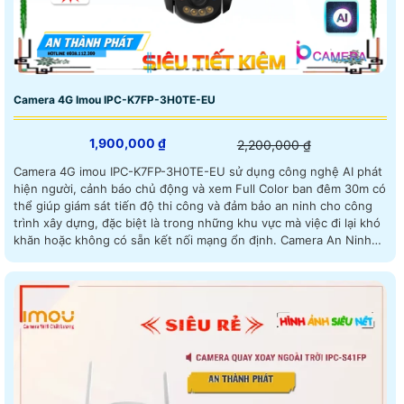
Camera 4G Imou IPC-K7FP-3H0TE-EU
1,900,000 ₫
2,200,000 ₫
Camera 4G imou IPC-K7FP-3H0TE-EU sử dụng công nghệ AI phát
hiện người, cảnh báo chủ động và xem Full Color ban đêm 30m có
thể giúp giám sát tiến độ thi công và đảm bảo an ninh cho công
trình xây dựng, đặc biệt là trong những khu vực mà việc đi lại khó
khăn hoặc không có sẵn kết nối mạng ổn định. Camera An Ninh
IPC-K7FP-3H0TE-EU là sản phẩm hiện đại với cấu hình chống báo
động giả thông qua phân biệt người IP