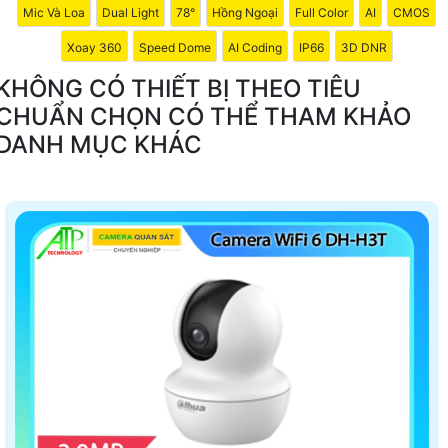
Mic Và Loa
Dual Light
78°
Hồng Ngoại
Full Color
AI
CMOS
Xoay 360
Speed Dome
AI Coding
IP66
3D DNR
KHÔNG CÓ THIẾT BỊ THEO TIÊU
CHUẨN CHỌN CÓ THỂ THAM KHẢO
DANH MỤC KHÁC