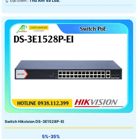
Thu Âm Và Loa.
️📡 Đặt Điểm :
Switch Hikvision DS-3E1528P-EI
5%-35%