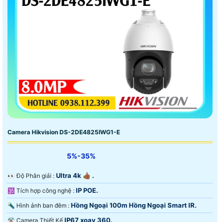
Camera Hikvision DS-2DE4825IWG1-E
5%-35%
Ultra 4k 👍🏾 .
️👀 Độ Phân giải :
IP POE.
🕉️ Tích hợp công nghệ :
Hồng Ngoại 100m Hồng Ngoại Smart IR.
🔦 Hình ảnh ban đêm :
IP67 xoay 360.
⚒ Camera Thiết Kế