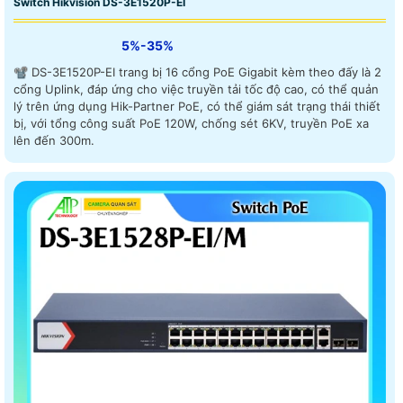
Switch Hikvision DS-3E1520P-EI
5%-35%
📽 DS-3E1520P-EI trang bị 16 cổng PoE Gigabit kèm theo đấy là 2
cổng Uplink, đáp ứng cho việc truyền tải tốc độ cao, có thể quản
lý trên ứng dụng Hik-Partner PoE, có thể giám sát trạng thái thiết
bị, với tổng công suất PoE 120W, chống sét 6KV, truyền PoE xa
lên đến 300m.