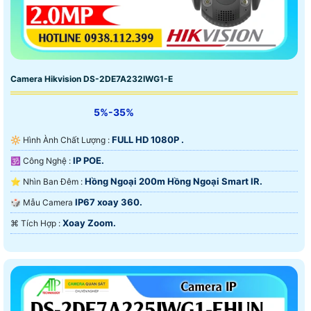
Camera Hikvision DS-2DE7A232IWG1-E
5%-35%
FULL HD 1080P .
🔆 Hình Ành Chất Lượng :
IP POE.
🕉️ Công Nghệ :
Hồng Ngoại 200m Hồng Ngoại Smart IR.
⭐ Nhìn Ban Đêm :
IP67 xoay 360.
🎲 Mẫu Camera
Xoay Zoom.
️⌘ Tích Hợp :