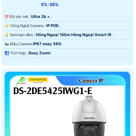
5%-35%
Ultra 2k + .
💯 Độ sắc nét :
IP POE.
⚜️ Công Nghệ Camera :
Hồng Ngoại 150m Hồng Ngoại Smart IR.
💡 Xem ban đêm :
IP67 xoay 360.
🐜 Mẫu Camera
Xoay Zoom.
️🛃 Tích Hợp :