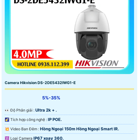
Camera Hikvision DS-2DE5432IWG1-E
5%-35%
Ultra 2k + .
️👀 Độ Phân giải :
IP POE.
🌠 Tích hợp công nghệ :
Hồng Ngoại 150m Hồng Ngoại Smart IR.
💥 Video Ban Đêm :
IP67 xoay 360.
🕉️ Loại Camera