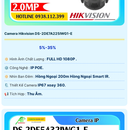
Camera Hikvision DS-2DE7A225IWG1-E
5%-35%
FULL HD 1080P .
🔅 Hình Ành Chất Lượng :
IP POE.
⚙ Công Nghệ :
Hồng Ngoại 200m Hồng Ngoại Smart IR.
🔅 Nhìn Ban Đêm :
IP67 xoay 360.
🗜️ Thiết Kế Camera
Thu Âm.
️📢 Tích Hợp :