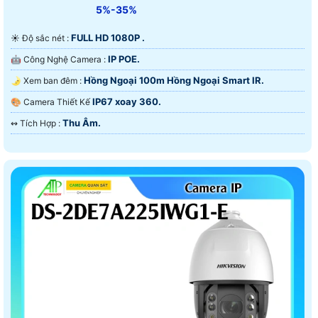
5%-35%
FULL HD 1080P .
☀️ Độ sắc nét :
IP POE.
🤖️ Công Nghệ Camera :
Hồng Ngoại 100m Hồng Ngoại Smart IR.
🌛 Xem ban đêm :
IP67 xoay 360.
🎨 Camera Thiết Kế
Thu Âm.
️↭ Tích Hợp :