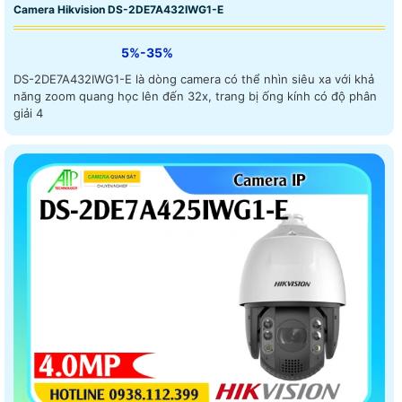
Camera Hikvision DS-2DE7A432IWG1-E
5%-35%
DS-2DE7A432IWG1-E là dòng camera có thể nhìn siêu xa với khả
năng zoom quang học lên đến 32x, trang bị ống kính có độ phân
giải 4