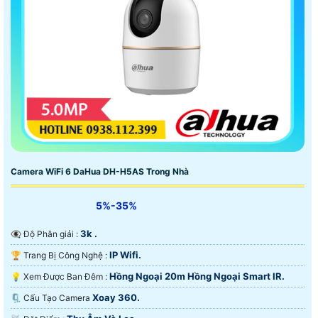
Camera WiFi 6 DaHua DH-H5AS Trong Nhà
5%-35%
3k .
👁️‍🗨 Độ Phân giải :
IP Wifi.
🏆 Trang Bị Công Nghệ :
Hồng Ngoại 20m Hồng Ngoại Smart IR.
💡 Xem Được Ban Đêm :
Xoay 360.
🗜️ Cấu Tạo Camera