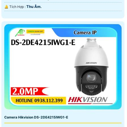
Thu Âm.
️🔔 Tích Hợp :
Camera Hikvision DS-2DE4215IWG1-E