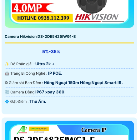
Camera Hikvision DS-2DE5425IWG1-E
5%-35%
Ultra 2k + .
✨ Độ Phân giải :
IP POE.
🤖️ Trang Bị Công Nghệ :
Hồng Ngoại 150m Hồng Ngoại Smart IR.
❂ Giám sát Ban Đêm :
IP67 xoay 360.
⛓ Camera Dòng
Thu Âm.
️💠 Đặt Điểm :