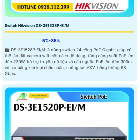
Switch Hikvision DS-3E1528P-EI/M
5%-35%
🎬 DS-3E1528P-EI/M là dòng switch 24 cổng PoE Gigabit giúp có
thể lắp đặt camera wifi một cách dễ dàng, tổng công suất PoE lên
đến 230W, hỗ trợ truyền dữ liệu và cấp nguồn PoE lên đến 300m,
với vỏ bằng kim loại chắc chắn, chống sét 6KV, băng thông 68
Gbps.