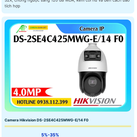
32X, chống ngược sáng 120 dB WDR, kèm coi hú và đèn cách báo
tích hợp
Camera Hikvision DS-2SE4C425MWG-E/14 F0
5%-35%