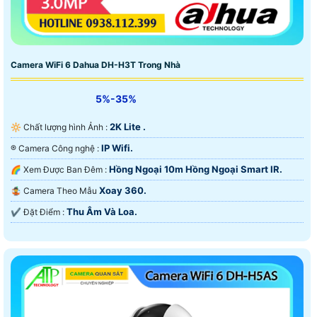
Camera WiFi 6 Dahua DH-H3T Trong Nhà
5%-35%
2K Lite .
🔆 Chất lượng hình Ảnh :
IP Wifi.
®️ Camera Công nghệ :
Hồng Ngoại 10m Hồng Ngoại Smart IR.
🌈 Xem Được Ban Đêm :
Xoay 360.
🤹 Camera Theo Mẫu
Thu Âm Và Loa.
️✔️ Đặt Điểm :