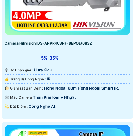
Camera Hikvision IDS-ANPR403NF-BI/POE/0832
5%-35%
Ultra 2k + .
☀️ Độ Phân giải :
IP.
👍 Trang Bị Công Nghệ :
Hồng Ngoại 60m Hồng Ngoại Smart IR.
🌔 Giám sát Ban Đêm :
Thân Kim loại + Nhựa.
🕸️ Mẫu Camera
Công Nghệ AI.
️💫 Đặt Điểm :