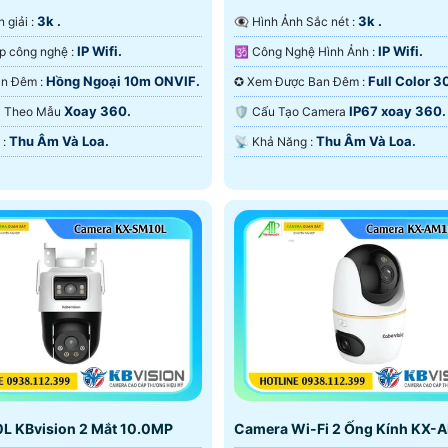
3k .
3k .
n giải :
👁️‍🗨 Hình Ảnh Sắc nét :
IP Wifi.
IP Wifi.
⚙ Tích hợp công nghệ :
🕉️ Công Nghệ Hình Ảnh :
Hồng Ngoại 10m ONVIF.
Full Color 
🌛 Nhìn Ban Đêm :
✪ Xem Được Ban Đêm :
ONVIF.
Xoay 360.
IP67 xoay 360.
era Theo Mẫu
🛡 Cấu Tạo Camera
Thu Âm Và Loa.
Thu Âm Và Loa.
️✤ Ưu Điểm :
️📡 Khả Năng :
L KBvision 2 Mắt 10.0MP
Camera Wi-Fi 2 Ống Kính KX