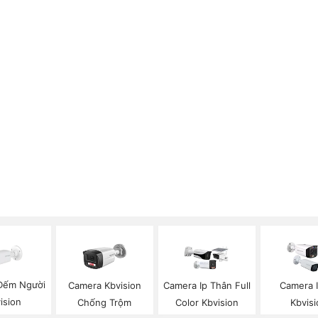
Đếm Người
Camera Kbvision
Camera Ip Thân Full
Camera 
ision
Chống Trộm
Color Kbvision
Kbvisi