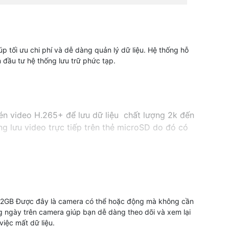
p tối ưu chi phí và dễ dàng quản lý dữ liệu. Hệ thống hỗ
ần đầu tư hệ thống lưu trữ phức tạp.
én video H.265+ để lưu dữ liệu chất lượng 2k đến
ng lưu video trực tiếp trên thẻ microSD do đó có
n 512GB Được đây là camera có thể hoặc động mà không cần
òng ngày trên camera giúp bạn dễ dàng theo dõi và xem lại
việc mất dữ liệu.