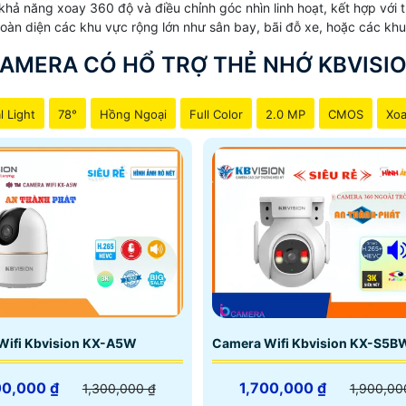
hả năng xoay 360 độ và điều chỉnh góc nhìn linh hoạt, kết hợp với
toàn diện các khu vực rộng lớn như sân bay, bãi đỗ xe, hoặc các kh
AMERA CÓ HỔ TRỢ THẺ NHỚ KBVISI
l Light
78°
Hồng Ngoại
Full Color
2.0 MP
CMOS
Xoa
Wifi Kbvision KX-A5W
Camera Wifi Kbvision KX-S5B
00,000 ₫
1,700,000 ₫
1,300,000 ₫
1,900,00