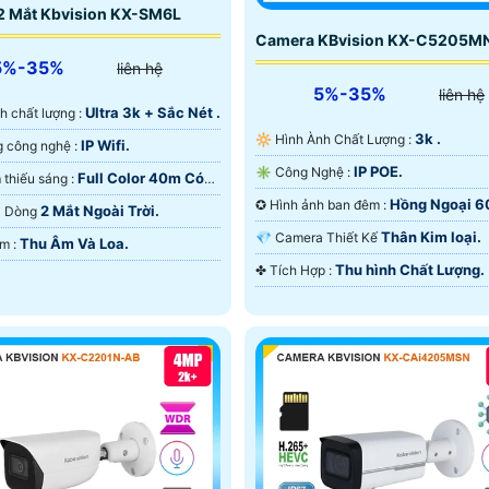
2 Mắt Kbvision KX-SM6L
Camera KBvision KX-C5205M
5%-35%
liên hệ
5%-35%
liên hệ
Ultra 3k + Sắc Nét .
ảnh chất lượng :
3k .
🔆 Hình Ành Chất Lượng :
IP Wifi.
🕉️ Sử dụng công nghệ :
IP POE.
✳️ Công Nghệ :
Full Color 40m Có
🔅 Khi xem thiếu sáng :
 Ðêm.
Hồng Ngoại 
✪ Hình ảnh ban đêm :
2 Mắt Ngoài Trời.
ra Dòng
Hồng Ngoại Smart IR.
Thân Kim loại.
💎 Camera Thiết Kế
Thu Âm Và Loa.
️🔈 Đặt Điểm :
Thu hình Chất Lượng.
️✤ Tích Hợp :