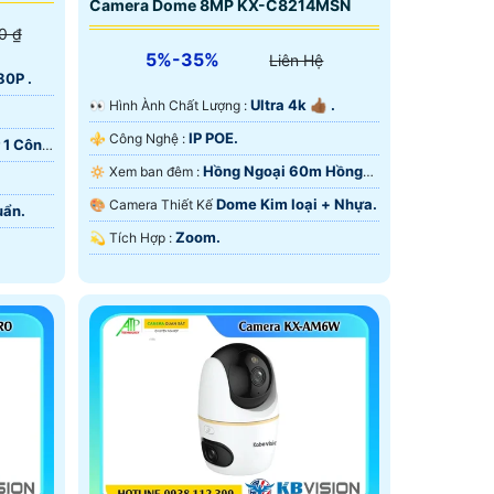
Camera Dome 8MP KX-C8214MSN
0 ₫
5%-35%
Liên Hệ
80P .
Ultra 4k 👍🏾 .
️👀 Hình Ành Chất Lượng :
IP POE.
⚜️ Công Nghệ :
 1 Công
Hồng Ngoại 60m Hồng
🔅 Xem ban đêm :
Ngoại SMD.
Dome Kim loại + Nhựa.
🎨 Camera Thiết Kế
uẩn.
Zoom.
️💫 Tích Hợp :