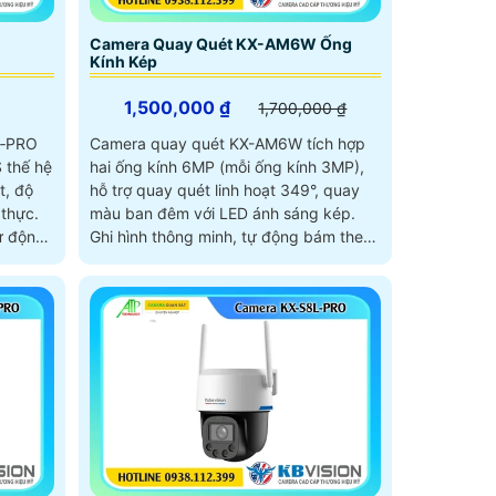
Camera Quay Quét KX-AM6W Ống
Kính Kép
1,500,000 ₫
1,700,000 ₫
N‑PRO
Camera quay quét KX-AM6W tích hợp
 thế hệ
hai ống kính 6MP (mỗi ống kính 3MP),
t, độ
hỗ trợ quay quét linh hoạt 349°, quay
thực.
màu ban đêm với LED ánh sáng kép.
ự động
Ghi hình thông minh, tự động bám theo
 để
chuyển động, đồng bộ cảnh báo bằng
gần, đảm
âm thanh, ánh sáng và gọi điện trực
ong
tiếp