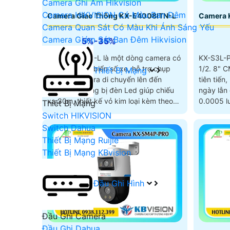
Camera Ghi Âm Hikvision
Camera HIKVISION Có Màu Ban Đêm
Camera Giao Thông KX-E4008ITN-L
Camera 
Camera Quan Sát Có Màu Khi Ánh Sáng Yếu
Camera Giám Sát Ban Đêm Hikvision
5%-35%
KX-E4008ITN-L là một dòng camera có
KX-S3L-P
thể chụp ảnh biển số xe, hỗ trợ chụp
1/2. 8" 
Thiết Bị Mạng
hình với camera di chuyển lên đến
tiên tiến
180km/h, trang bị đèn Led giúp chiếu
ngày lẫn đêm. Độ nhạy 
xa 30m, thiết kế vỏ kim loại kèm theo
0.0005 
Thiết Bị Mạng
đấy là khả năng chống nước chuẩn IP
Switch HIKVISION
67 cực kì ấn tượng.
Switch Dahua
Thiết Bị Mạng Ruijie
Thiết Bị Mạng KBvision
Đầu Ghi Hình
Đầu Ghi Camera
Đầu Ghi Dahua