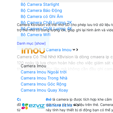
Bộ Camera Starlight
Bộ Camera Báo Động
Bộ Camera có Ghi Âm
Bộ Camera Chất Lượng 2K
Camera Kbvision với thẻ nhớ SD cho phép lưu trữ dữ liệu t
Bộ Camera Chất Lượng 4K
trợ thẻ nhớ có dung lượng lớn, giúp ghi lại hình ảnh và vid
Bộ Camera Wifi
Camera Imou
Camera Có Thẻ Nhớ KBvision là dòng cmaera ip có
120 ngày là lựa chọn hoàn hảo cho việc giám sát 
Camera Imou
thể hoạt động độc lập mà không cần đầu ghi cam
Camera Imou Ngoài trời
Camera Imou Trong Nhà
Camera Imou Góc Rộng
'
Camera Imou Quay Xoay
Camera Có Thẻ Nhớ
là camera ip được tích hợp khe cắm 
đầu ghi vẫn giám sát từ xa và lưu dữ liệu trên thẻ. Camer
Camera Ezviz
từ xa thông qua máy tính hay thiết bị di động bạn có thể 