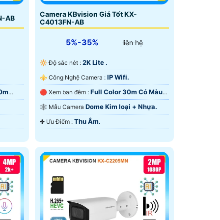
Camera KBvision Giá Tốt KX-
N-AB
C4013FN-AB
5%-35%
liên hệ
2K Lite .
🔆 Độ sắc nét :
IP Wifi.
⚜️ Công Nghệ Camera :
60m
Full Color 30m Có Màu
🔴 Xem ban đêm :
Ban Ðêm.
Dome Kim loại + Nhựa.
🕸️ Mẫu Camera
Thu Âm.
️✤ Ưu Điểm :