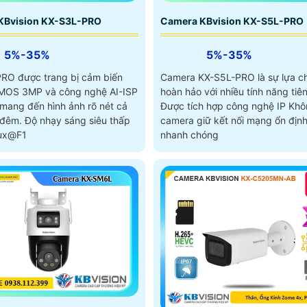
KBvision KX-S3L-PRO
Camera KBvision KX-S5L-PRO
5%-35%
5%-35%
RO được trang bị cảm biến
Camera KX-S5L-PRO là sự lựa c
CMOS 3MP và công nghệ AI-ISP
hoàn hảo với nhiều tính năng tiên
, mang đến hình ảnh rõ nét cả
Được tích hợp công nghệ IP Kh
sáng siêu thấp
camera giữ kết nối mạng ổn địn
lux@F1
nhanh chóng