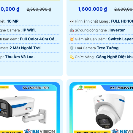
00,000 ₫
1,600,000 ₫
2,500,000 ₫
2,000,00
10 MP.
FULL HD 10
 nét :
️👀 Hình ảnh chất lượng :
IP Wifi.
Inverter.
🏆 Công Nghệ Camera :
🤖️ Sử dụng công nghệ :
Full Color 40m Có
Switch Layer
🌈 Hình ảnh ban đêm :
💥 Giám sát Ban Đêm :
 Ðêm.
Nghệ Làm Lạnh iAUTO-X.
2 Mắt Ngoài Trời.
Treo Tường.
Camera
🛡 Loại Camera
Thu Âm Và Loa.
Công Nghệ Diệt kh
️💫 Tích Hợp :
️💫 Chức Năng :
u