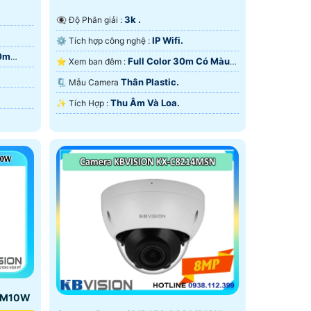
3k .
👁️‍🗨 Độ Phân giải :
IP Wifi.
⚙ Tích hợp công nghệ :
30m
Full Color 30m Có Màu
⭐ Xem ban đêm :
Ban Ðêm.
Thân Plastic.
🗜️ Mẫu Camera
Thu Âm Và Loa.
️✨ Tích Hợp :
-AM10W