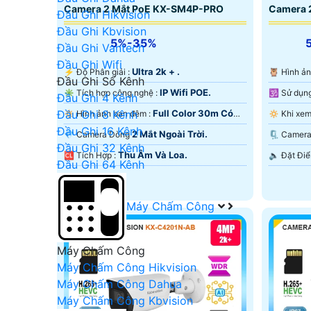
Camera 2 Mắt PoE KX-SM4P-PRO
Camera 
Đầu Ghi Hikvision
Đầu Ghi Kbvision
5%-35%
Đầu Ghi Vantech
Đầu Ghi Wifi
Ultra 2k + .
️⚡ Độ Phân giải :
🦉 Hình 
Đầu Ghi Số Kênh
IP Wifi POE.
✳️ Tích hợp công nghệ :
Đầu Ghi 4 Kênh
Full Color 30m Có
Đầu Ghi 8 Kênh
🔅 Hình ảnh ban đêm :
Màu Ban Ðêm.
Màu Ban
Đầu Ghi 16 Kênh
2 Mắt Ngoài Trời.
💎 Camera Dòng
🗜️ Came
Đầu Ghi 32 Kênh
Thu Âm Và Loa.
️🆑 Tích Hợp :
Đầu Ghi 64 Kênh
Máy Chấm Công
Máy Chấm Công
Máy Chấm Công Hikvision
Máy Chấm Công Dahua
Máy Chấm Công Kbvision