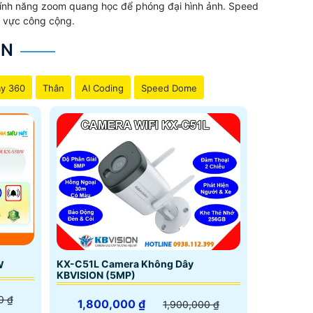
 tính năng zoom quang học để phóng đại hình ảnh. Speed
u vực công cộng.
ON
y 360
Thân
AI Coding
Speed Dome
KX-C51L Camera Không Dây
W
KBVISION (5MP)
0 ₫
1,800,000 ₫
1,900,000 ₫