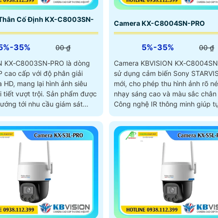
Thân Cố Định KX-C8003SN-
Camera KX-C8004SN-PRO
5%-35%
5%-35%
00 ₫
00 ₫
N KX‑C8003SN‑PRO là dòng
Camera KBVISION KX‑C8004S
P cao cấp với độ phân giải
sử dụng cảm biến Sony STARVIS
 HD, mang lại hình ảnh siêu
mới, cho phép thu hình ảnh rõ né
 vượt trội. Sản phẩm được
nhạy sáng cao và màu sắc chân 
hướng tới nhu cầu giám sát
Công nghệ IR thông minh giúp t
ghiệp cho kho bãi, nhà xưởng,
điều chỉnh cường độ hồng ngoại
ên rộng hoặc hệ thống an ninh
tránh lóa sáng khi đối tượng ở 
ng cao
bảo hình ảnh rõ ràng ngay cả tr
đêm tối