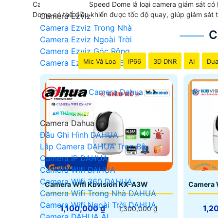
Camera quan sát Speed Dome là loại camera giám sát có k
Dome có thể điều khiển được tốc độ quay, giúp giám sát 
Camera Ezviz
Camera Ezviz Trong Nhà
C
Camera Ezviz Ngoài Trời
Camera Ezviz Góc Rộng
Mic Và Loa
IP66
3D DNR
AI
Dua
Camera Ezviz Xoay 360
Camera Dahua
Camera Dahua
Đầu Ghi Hình DAHUA
Lắp Camera DAHUA Trọn Bộ
Camera IP DAHUA
Camera Wifi DAHUA
Camera Wifi 360 DAHUA
Camera Wifi Kbvision KX-A3W
Camera 
Camera Wifi Trong Nhà DAHUA
Camera Wifi Ngoài Trời DAHUA
1,100,000 ₫
1,2
1,300,000 ₫
Camera DAHUA AI