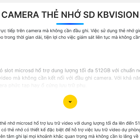
CAMERA THẺ NHỚ SD KBVISION
rực tiếp trên camera mà không cần đầu ghi. Việc sử dụng thẻ nhớ giú
eo trong thời gian dài, tiện lợi cho việc giám sát liên tục mà không c
 slot microsd hổ trợ dung lượng tối đa 512GB với chuẩn n
video mà không cần kết nối với đầu ghi camera. Với khả nă
era phức tạp hay ổ cứng lưu trữ phụ.
thẻ nhớ microsd hổ trợ lưu trữ video với dung lượng tối đa lên đế
a có thẻ nhớ có thiết kế đặc biệt để hỗ trợ việc lưu trữ video dự ph
yên tâm ghi lại mọi khoảnh khắc quan trọng mà không cần lo lắng về 