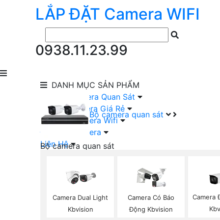
LẮP ĐẶT
Camera
WIFI
0938.11.23.99
DANH MỤC
SẢN PHẨM
lắp Đặt Camera Quan Sát
Lắp Bộ Camera Giá Rẻ
Bộ camera quan sát
Lắp Đặt Camera Wifi
Đầu Ghi Camera
Liên Hệ
Bộ camera quan sát
Camera HIKVISION Trọn Bộ
Camera KBVISION Trọn Bộ
Camera DAHUA Trọn Bộ
Camera giá Rẻ Trọn Bộ
Camera 
Camera Dual Light
Camera Có Báo
Bộ Camera Nên Dùng
Kbv
Kbvision
Động Kbvision
Bộ Camera Có Màu Ban Đêm