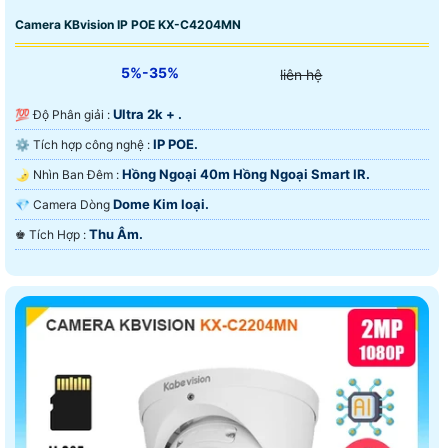
Camera KBvision IP POE KX-C4204MN
5%-35%
liên hệ
Ultra 2k + .
💯 Độ Phân giải :
IP POE.
⚙ Tích hợp công nghệ :
Hồng Ngoại 40m Hồng Ngoại Smart IR.
🌛 Nhìn Ban Đêm :
Dome Kim loại.
💎 Camera Dòng
Thu Âm.
️♚ Tích Hợp :