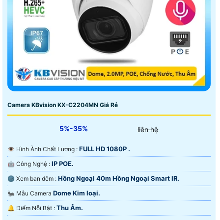
Camera KBvision KX-C2204MN Giá Rẻ
5%-35%
liên hệ
FULL HD 1080P .
👁 Hình Ành Chất Lượng :
IP POE.
🤖️ Công Nghệ :
Hồng Ngoại 40m Hồng Ngoại Smart IR.
🌚 Xem ban đêm :
Dome Kim loại.
🐜 Mẫu Camera
Thu Âm.
️🔔 Điểm Nỗi Bật :