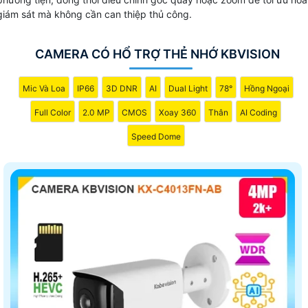
giám sát mà không cần can thiệp thủ công.
CAMERA CÓ HỔ TRỢ THẺ NHỚ KBVISION
Mic Và Loa
IP66
3D DNR
AI
Dual Light
78°
Hồng Ngoại
Full Color
2.0 MP
CMOS
Xoay 360
Thân
AI Coding
Speed Dome