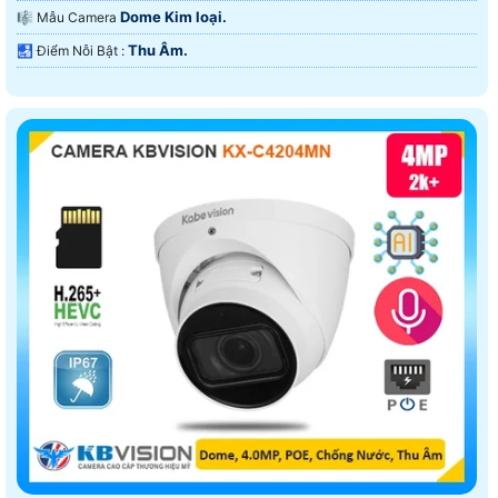
Dome Kim loại.
🎼️ Mẫu Camera
Thu Âm.
️🛃 Điểm Nỗi Bật :