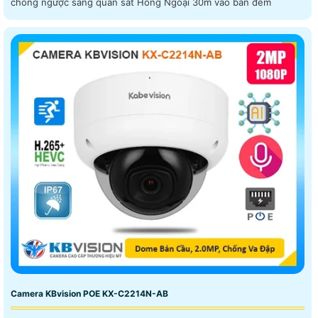
chống ngược sáng quan sát Hồng Ngoại 30m vào ban đêm
Camera KBvision POE KX-C2214N-AB