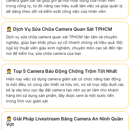
camera giám sát sẽ giúp ghi lại mọi hoạt động của nhân viên
trong công ty, từ đó nâng cao hiệu suất làm việc và giúp quản lý
dễ dàng theo dõi và kiểm soát công việc của nhân viên
🤵 Dịch Vụ Sửa Chữa Camera Quan Sát TPHCM
Dịch vụ sửa chữa camera quan sát TPHCM tận tâm và chuyên
nghiệp, giúp bạn khắc phục sự cố nhanh chóng và hiệu quả. Đội
ngũ kỹ thuật viên giàu kinh nghiệm, chuyên môn cao sẽ đến tận
nơi để kiểm tra, sửa chữa camera của bạn
🤵 Top 5 Camera Báo Động Chống Trộm Tốt Nhất
Hiện nay việc sử dụng camera giám sát có chức năng báo động
là một điều vô cùng cần thiết và hữu ích, nó sẽ trực tiếp đuổi các
kẻ lạ vào khu vực lắp đặt camera tạo nên sự an tâm cho khách
hàng khi sử dụng sản phẩm, đây được xem là một bước tiến
trong lĩnh vực giám sát
🤵 Giải Pháp Livestream Bằng Camera An Ninh Quần
Vợt