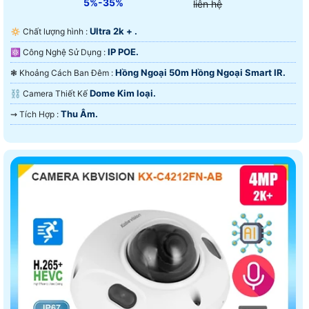
5%-35%
liên hệ
Ultra 2k + .
🔅 Chất lượng hình :
IP POE.
⚛️ Công Nghệ Sử Dụng :
Hồng Ngoại 50m Hồng Ngoại Smart IR.
❃ Khoảng Cách Ban Đêm :
Dome Kim loại.
⛓ Camera Thiết Kế
Thu Âm.
️⇝ Tích Hợp :