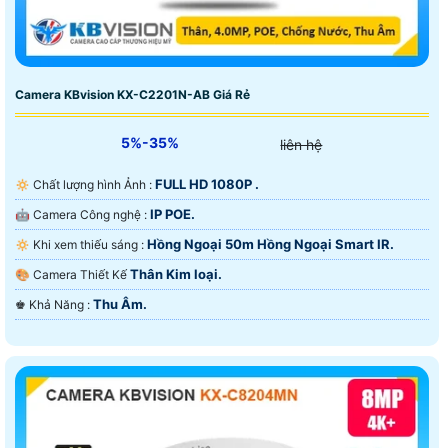
Camera KBvision KX-C2201N-AB Giá Rẻ
5%-35%
liên hệ
FULL HD 1080P .
🔅 Chất lượng hình Ảnh :
IP POE.
🤖️ Camera Công nghệ :
Hồng Ngoại 50m Hồng Ngoại Smart IR.
🔅 Khi xem thiếu sáng :
Thân Kim loại.
🎨 Camera Thiết Kế
Thu Âm.
️♚ Khả Năng :