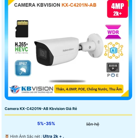
Camera KX-C4201N-AB Kbvision Giá Rẻ
5%-35%
liên hệ
Ultra 2k + .
🦉 Hình Ảnh Sắc nét :