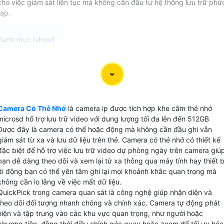
cho việc giám sát liên tục mà không cần đầu tư hệ thống lưu trữ phứ
tạp.
Camera Có Thẻ Nhớ KBvision là dòng cmaera ip có slot
microsd hổ trợ dung lượng tối đa 512GB với chuẩn nén
video H.265+ để lưu dữ liệu chất lượng 2k đến 120 ngày là
lựa chọn hoàn hảo cho việc giám sát video mà không cần
Camera Có Thẻ Nhớ
là camera ip được tích hợp khe cắm thẻ nhớ
kết nối với đầu ghi camera. Với khả năng lưu video trực tiế
microsd hổ trợ lưu trữ video với dung lượng tối đa lên đến 512GB
trên thẻ microSD do đó có thể hoạt động độc lập mà khôn
Được đây là camera có thể hoặc động mà không cần đầu ghi vẫn
cần đầu ghi camera phức tạp hay ổ cứng lưu trữ phụ.
giám sát từ xa và lưu dữ liệu trên thẻ. Camera có thẻ nhớ có thiết kế
đặc biệt để hỗ trợ việc lưu trữ video dự phòng ngày trên camera giú
bạn dễ dàng theo dõi và xem lại từ xa thông qua máy tính hay thiết b
di động bạn có thể yên tâm ghi lại mọi khoảnh khắc quan trọng mà
không cần lo lắng về việc mất dữ liệu.
QuickPick trong camera quan sát là công nghệ giúp nhận diện và
theo dõi đối tượng nhanh chóng và chính xác. Camera tự động phát
hiện và tập trung vào các khu vực quan trọng, như người hoặc
phương tiện, đồng thời điều chỉnh góc quay hoặc zoom để tối ưu hóa