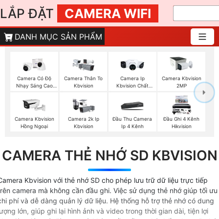
LẮP ĐẶT
CAMERA WIFI
DANH MỤC SẢN PHẨM
Camera Có Độ
Camera Thân To
Camera Ip
Camera Kbvision
Nhạy Sáng Cao
Kbvision
Kbvision Chất
2MP
Kbvision
Lượng
Camera Kbvision
Camera 2k Ip
Đầu Thu Camera
Đầu Ghi 4 Kênh
Hồng Ngoại
Kbvision
Ip 4 Kênh
Hikvision
CAMERA THẺ NHỚ SD KBVISION
Camera Kbvision với thẻ nhớ SD cho phép lưu trữ dữ liệu trực tiếp
trên camera mà không cần đầu ghi. Việc sử dụng thẻ nhớ giúp tối ưu
chi phí và dễ dàng quản lý dữ liệu. Hệ thống hỗ trợ thẻ nhớ có dung
lượng lớn, giúp ghi lại hình ảnh và video trong thời gian dài, tiện lợi