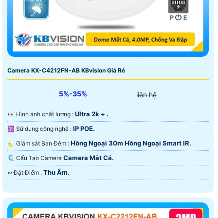
Camera KX-C4212FN-AB KBvision Giá Rẻ
5%-35%
liên hệ
Ultra 2k + .
️👀 Hình ảnh chất lượng :
IP POE.
🕉️ Sử dụng công nghệ :
Hồng Ngoại 30m Hồng Ngoại Smart IR.
🌜 Giám sát Ban Đêm :
Camera Mắt Cá.
🗜️ Cấu Tạo Camera
Thu Âm.
️↭ Đặt Điểm :