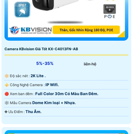
Camera KBvision Giá Tốt KX-C4013FN-AB
5%-35%
liên hệ
2K Lite .
🔆 Độ sắc nét :
IP Wifi.
⚜️ Công Nghệ Camera :
Full Color 30m Có Màu Ban Ðêm.
🔴 Xem ban đêm :
Dome Kim loại + Nhựa.
🕸️ Mẫu Camera
Thu Âm.
️✤ Ưu Điểm :