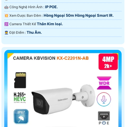
IP POE.
🤖️ Công Nghệ Hình Ảnh :
Hồng Ngoại 50m Hồng Ngoại Smart IR.
💥 Xem Được Ban Đêm :
Thân Kim loại.
🕉️ Camera Thiết Kế
Thu Âm.
️👮 Đặt Điểm :