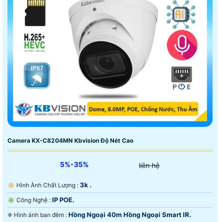
Camera KX-C8204MN Kbvision Độ Nét Cao
5%-35%
liên hệ
3k .
🔅 Hình Ành Chất Lượng :
IP POE.
✳️ Công Nghệ :
Hồng Ngoại 40m Hồng Ngoại Smart IR.
❈ Hình ảnh ban đêm :