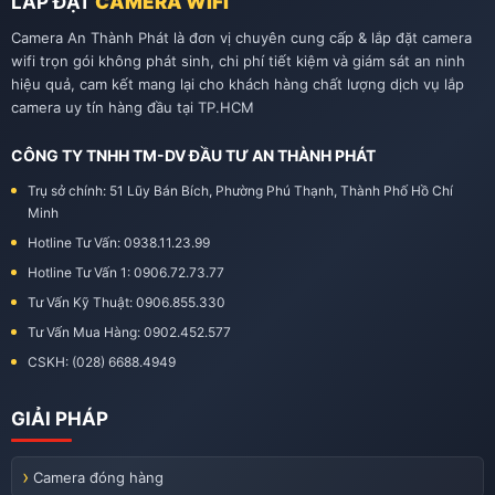
LẮP ĐẶT
CAMERA WIFI
Camera An Thành Phát là đơn vị chuyên cung cấp & lắp đặt camera
wifi trọn gói không phát sinh, chi phí tiết kiệm và giám sát an ninh
hiệu quả, cam kết mang lại cho khách hàng chất lượng dịch vụ lắp
camera uy tín hàng đầu tại TP.HCM
CÔNG TY TNHH TM-DV ĐẦU TƯ AN THÀNH PHÁT
Trụ sở chính: 51 Lũy Bán Bích, Phường Phú Thạnh, Thành Phố Hồ Chí
Minh
Hotline Tư Vấn: 0938.11.23.99
Hotline Tư Vấn 1: 0906.72.73.77
Tư Vấn Kỹ Thuật: 0906.855.330
Tư Vấn Mua Hàng: 0902.452.577
CSKH: (028) 6688.4949
GIẢI PHÁP
Camera đóng hàng