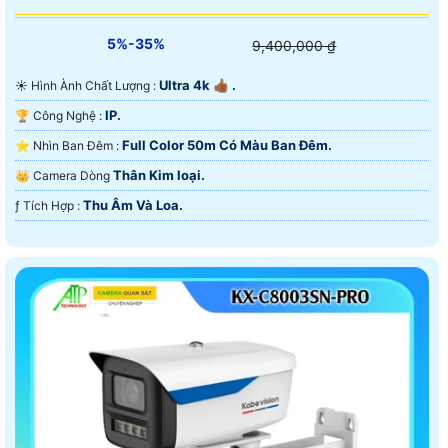
5%-35%
9,400,000 ₫
Ultra 4k 👍🏾 .
☀️ Hình Ành Chất Lượng :
IP.
🏆 Công Nghệ :
Full Color 50m Có Màu Ban Ðêm.
⭐ Nhìn Ban Đêm :
Thân Kim loại.
👑 Camera Dòng
Thu Âm Và Loa.
️ƒ Tích Hợp :