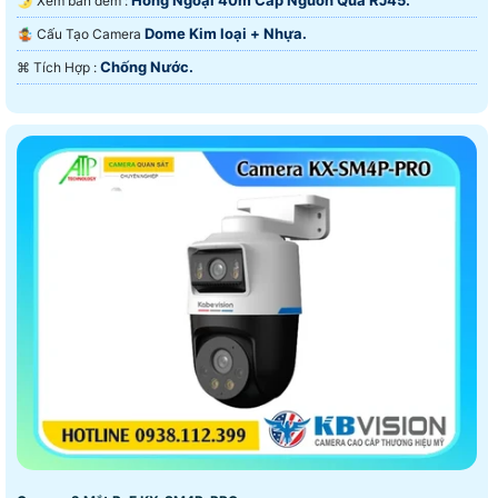
Hồng Ngoại 40m Cấp Nguồn Qua RJ45.
🌛 Xem ban đêm :
Dome Kim loại + Nhựa.
🤹 Cấu Tạo Camera
Chống Nước.
️⌘ Tích Hợp :