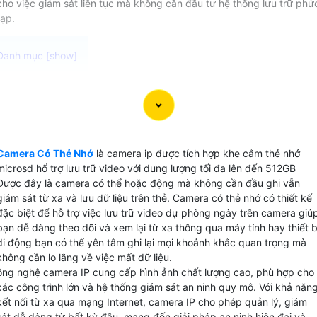
cho việc giám sát liên tục mà không cần đầu tư hệ thống lưu trữ phứ
tạp.
Camera Có Thẻ Nhớ KBvision là dòng cmaera ip có slot
microsd hổ trợ dung lượng tối đa 512GB với chuẩn nén
video H.265+ để lưu dữ liệu chất lượng 2k đến 120 ngày là
lựa chọn hoàn hảo cho việc giám sát video mà không cần
Camera Có Thẻ Nhớ
là camera ip được tích hợp khe cắm thẻ nhớ
kết nối với đầu ghi camera. Với khả năng lưu video trực tiế
microsd hổ trợ lưu trữ video với dung lượng tối đa lên đến 512GB
trên thẻ microSD do đó có thể hoạt động độc lập mà khôn
Được đây là camera có thể hoặc động mà không cần đầu ghi vẫn
cần đầu ghi camera phức tạp hay ổ cứng lưu trữ phụ.
giám sát từ xa và lưu dữ liệu trên thẻ. Camera có thẻ nhớ có thiết kế
đặc biệt để hỗ trợ việc lưu trữ video dự phòng ngày trên camera giú
bạn dễ dàng theo dõi và xem lại từ xa thông qua máy tính hay thiết b
di động bạn có thể yên tâm ghi lại mọi khoảnh khắc quan trọng mà
không cần lo lắng về việc mất dữ liệu.
ông nghệ camera IP cung cấp hình ảnh chất lượng cao, phù hợp cho
các công trình lớn và hệ thống giám sát an ninh quy mô. Với khả năn
kết nối từ xa qua mạng Internet, camera IP cho phép quản lý, giám
sát dễ dàng từ bất kỳ đâu, mang đến giải pháp an ninh hiện đại và