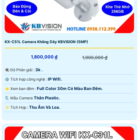
KX-C51L Camera Không Dây KBVISION (5MP)
1,800,000 ₫
1,900,000 ₫
3k .
👁️‍🗨 Độ Phân giải :
IP Wifi.
⚙ Tích hợp công nghệ :
Full Color 30m Có Màu Ban Ðêm.
⭐ Xem ban đêm :
Thân Plastic.
🗜️ Mẫu Camera
Thu Âm Và Loa.
️✨ Tích Hợp :