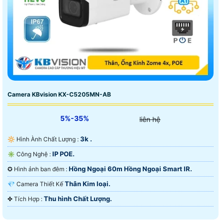
Camera KBvision KX-C5205MN-AB
5%-35%
liên hệ
3k .
🔆 Hình Ành Chất Lượng :
IP POE.
✳️ Công Nghệ :
Hồng Ngoại 60m Hồng Ngoại Smart IR.
✪ Hình ảnh ban đêm :
Thân Kim loại.
💎 Camera Thiết Kế
Thu hình Chất Lượng.
️✤ Tích Hợp :