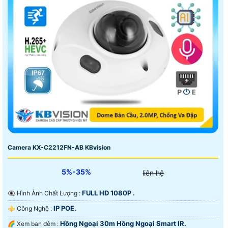
Camera KX-C2212FN-AB KBvision
5%-35%
liên hệ
FULL HD 1080P .
👁️‍🗨 Hình Ành Chất Lượng :
IP POE.
⚜️ Công Nghệ :
Hồng Ngoại 30m Hồng Ngoại Smart IR.
🌈 Xem ban đêm :