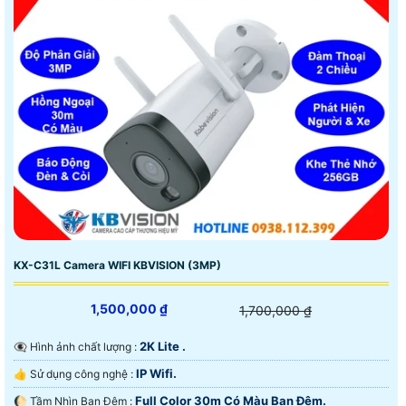
KX-C31L Camera WIFI KBVISION (3MP)
1,500,000 ₫
1,700,000 ₫
2K Lite .
👁️‍🗨 Hình ảnh chất lượng :
IP Wifi.
👍 Sử dụng công nghệ :
Full Color 30m Có Màu Ban Ðêm.
🌔 Tầm Nhìn Ban Đêm :