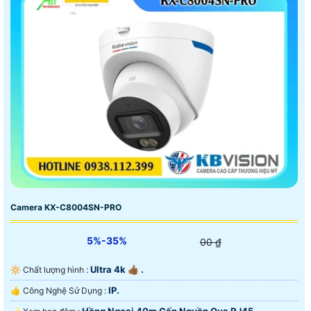
Camera KX-C8004SN-PRO
5%-35%
00 ₫
Ultra 4k 👍🏾 .
🔆 Chất lượng hình :
IP.
👍 Công Nghệ Sử Dụng :