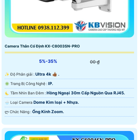
Camera Thân Cố Định KX-C8003SN-PRO
5%-35%
00 ₫
Ultra 4k 👍🏾 .
✨ Độ Phân giải :
IP.
✳️ Trang Bị Công Nghệ :
Hồng Ngoại 30m Cấp Nguồn Qua RJ45.
🌜 Tầm Nhìn Ban Đêm :
Dome Kim loại + Nhựa.
🌧️ Loại Camera
Ống Kính Zoom.
️ლ Chức Năng :