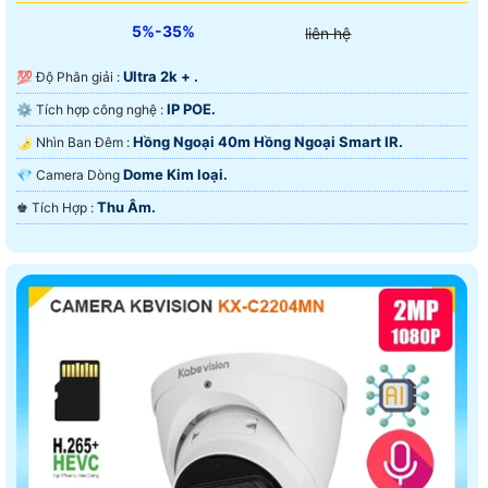
5%-35%
liên hệ
Ultra 2k + .
💯 Độ Phân giải :
IP POE.
⚙ Tích hợp công nghệ :
Hồng Ngoại 40m Hồng Ngoại Smart IR.
🌛 Nhìn Ban Đêm :
Dome Kim loại.
💎 Camera Dòng
Thu Âm.
️♚ Tích Hợp :