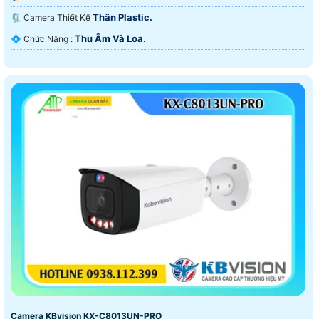
Thân Plastic.
🗜️ Camera Thiết Kế
Thu Âm Và Loa.
️💠 Chức Năng :
Camera KBvision KX-C8013UN-PRO