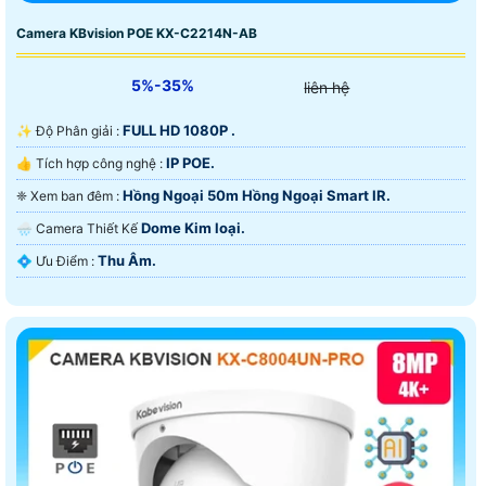
Camera KBvision POE KX-C2214N-AB
5%-35%
liên hệ
FULL HD 1080P .
✨ Độ Phân giải :
IP POE.
👍 Tích hợp công nghệ :
Hồng Ngoại 50m Hồng Ngoại Smart IR.
❈ Xem ban đêm :
Dome Kim loại.
🌧️ Camera Thiết Kế
Thu Âm.
️💠 Ưu Điểm :