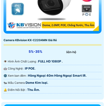
Camera KBvision KX-C2204MN Giá Rẻ
5%-35%
liên hệ
FULL HD 1080P .
👁 Hình Ành Chất Lượng :
IP POE.
🤖️ Công Nghệ :
Hồng Ngoại 40m Hồng Ngoại Smart IR.
🌚 Xem ban đêm :
Dome Kim loại.
🐜 Mẫu Camera
Thu Âm.
️🔔 Điểm Nỗi Bật :