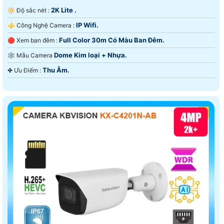
2K Lite .
🔆 Độ sắc nét :
IP Wifi.
⚜️ Công Nghệ Camera :
Full Color 30m Có Màu Ban Ðêm.
🔴 Xem ban đêm :
Dome Kim loại + Nhựa.
🕸️ Mẫu Camera
Thu Âm.
️✤ Ưu Điểm :