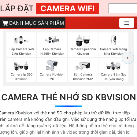
LẮP ĐẶT
CAMERA WIFI
DANH MỤC SẢN PHẨM
Camera Wifi Trong
Lắp Camera Wifi
Lắp Camera
Camera Speedom
Nhà Kbvision
2Mp Kbvision
H.265+ Kbvision
Kbvision
Camera Ip 360
Camera Kbvision
Bán Camera
Camera Bám Sát
Kbvision
2K
Kbvision 2MP
Chuyển Động
Kbvision
CAMERA THẺ NHỚ SD KBVISION
Camera Kbvision với thẻ nhớ SD cho phép lưu trữ dữ liệu trực tiếp
trên camera mà không cần đầu ghi. Việc sử dụng thẻ nhớ giúp tối ưu
chi phí và dễ dàng quản lý dữ liệu. Hệ thống hỗ trợ thẻ nhớ có dung
lượng lớn, giúp ghi lại hình ảnh và video trong thời gian dài, tiện lợi