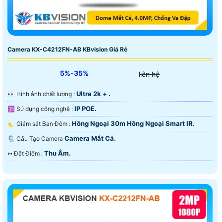
Camera KX-C4212FN-AB KBvision Giá Rẻ
5%-35%
liên hệ
Ultra 2k + .
️👀 Hình ảnh chất lượng :
IP POE.
🕉️ Sử dụng công nghệ :
Hồng Ngoại 30m Hồng Ngoại Smart IR.
🌜 Giám sát Ban Đêm :
Camera Mắt Cá.
🗜️ Cấu Tạo Camera
Thu Âm.
️↭ Đặt Điểm :