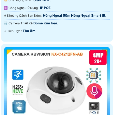
Ultra 2k + .
🔅 Chất lượng hình :
IP POE.
⚛️ Công Nghệ Sử Dụng :
Hồng Ngoại 50m Hồng Ngoại Smart IR.
❃ Khoảng Cách Ban Đêm :
Dome Kim loại.
⛓ Camera Thiết Kế
Thu Âm.
️⇝ Tích Hợp :