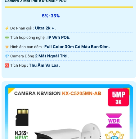
Camera 2 Mắt PoE KX-SM4P-PRO
5%-35%
Ultra 2k + .
️⚡ Độ Phân giải :
IP Wifi POE.
✳️ Tích hợp công nghệ :
Full Color 30m Có Màu Ban Ðêm.
🔅 Hình ảnh ban đêm :
2 Mắt Ngoài Trời.
💎 Camera Dòng
Thu Âm Và Loa.
️🆑 Tích Hợp :