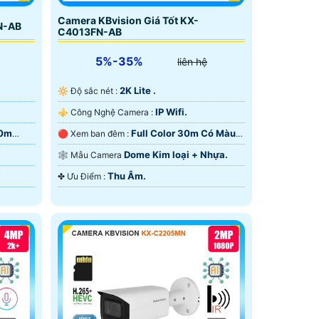
Camera KBvision Giá Tốt KX-
N-AB
C4013FN-AB
5%-35%
liên hệ
2K Lite .
🔆 Độ sắc nét :
IP Wifi.
⚜️ Công Nghệ Camera :
60m
Full Color 30m Có Màu
🔴 Xem ban đêm :
Ban Ðêm.
Dome Kim loại + Nhựa.
🕸️ Mẫu Camera
Thu Âm.
️✤ Ưu Điểm :