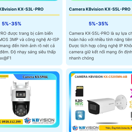
KBvision KX-S3L-PRO
Camera KBvision KX-S5L-PRO
5%-35%
5%-35%
RO được trang bị cảm biến
Camera KX-S5L-PRO là sự lựa c
CMOS 3MP và công nghệ AI-ISP
hoàn hảo với nhiều tính năng tiên
, mang đến hình ảnh rõ nét cả
Được tích hợp công nghệ IP Kh
sáng siêu thấp
camera giữ kết nối mạng ổn địn
lux@F1
nhanh chóng