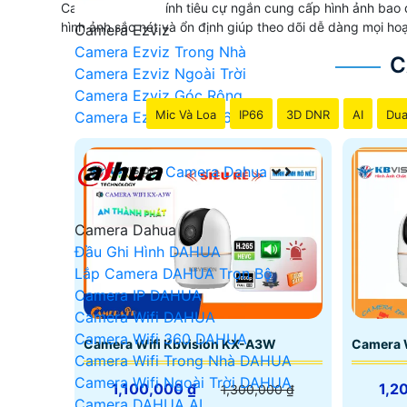
Camera với ống kính tiêu cự ngắn cung cấp hình ảnh bao 
hình ảnh sắc nét và ổn định giúp theo dõi dễ dàng mọi ho
Camera Ezviz
Camera Ezviz Trong Nhà
C
Camera Ezviz Ngoài Trời
Camera Ezviz Góc Rộng
Mic Và Loa
IP66
3D DNR
AI
Dua
Camera Ezviz Xoay 360
Camera Dahua
Camera Dahua
Đầu Ghi Hình DAHUA
Lắp Camera DAHUA Trọn Bộ
Camera IP DAHUA
Camera Wifi DAHUA
Camera Wifi 360 DAHUA
Camera Wifi Kbvision KX-A3W
Camera 
Camera Wifi Trong Nhà DAHUA
Camera Wifi Ngoài Trời DAHUA
1,100,000 ₫
1,2
1,300,000 ₫
Camera DAHUA AI