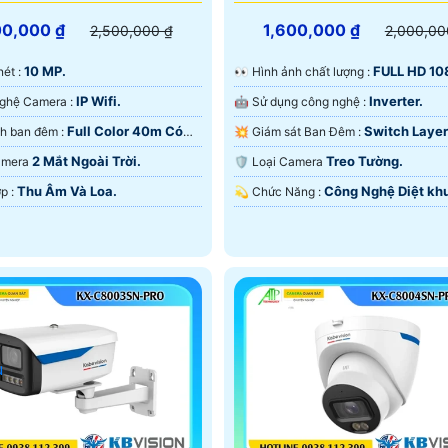
00,000 ₫
1,600,000 ₫
2,500,000 ₫
2,000,00
10 MP.
FULL HD 10
 nét :
️👀 Hình ảnh chất lượng :
IP Wifi.
Inverter.
🏆 Công Nghệ Camera :
🤖️ Sử dụng công nghệ :
Full Color 40m Có
Switch Layer
🌈 Hình ảnh ban đêm :
💥 Giám sát Ban Đêm :
 Ðêm.
Nghệ Làm Lạnh iAUTO-X.
2 Mắt Ngoài Trời.
Treo Tường.
Camera
🛡 Loại Camera
Thu Âm Và Loa.
Công Nghệ Diệt kh
️💫 Tích Hợp :
️💫 Chức Năng :
u