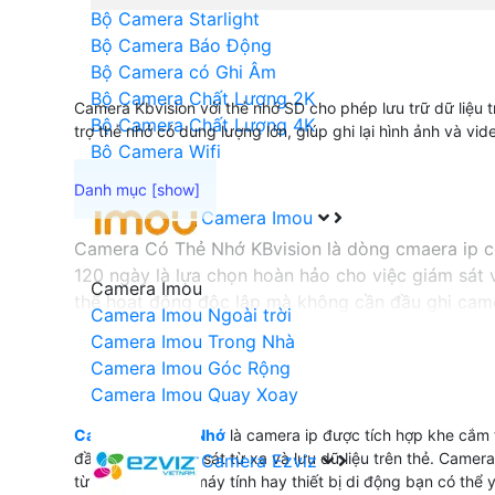
Bộ Camera Starlight
Bộ Camera Báo Động
Bộ Camera có Ghi Âm
Bộ Camera Chất Lượng 2K
Camera Kbvision với thẻ nhớ SD cho phép lưu trữ dữ liệu t
Bộ Camera Chất Lượng 4K
trợ thẻ nhớ có dung lượng lớn, giúp ghi lại hình ảnh và vid
Bộ Camera Wifi
Camera Imou
Camera Có Thẻ Nhớ KBvision là dòng cmaera ip có
120 ngày là lựa chọn hoàn hảo cho việc giám sát 
Camera Imou
thể hoạt động độc lập mà không cần đầu ghi cam
Camera Imou Ngoài trời
Camera Imou Trong Nhà
Camera Imou Góc Rộng
'
Camera Imou Quay Xoay
Camera Có Thẻ Nhớ
là camera ip được tích hợp khe cắm 
đầu ghi vẫn giám sát từ xa và lưu dữ liệu trên thẻ. Camer
Camera Ezviz
từ xa thông qua máy tính hay thiết bị di động bạn có thể 