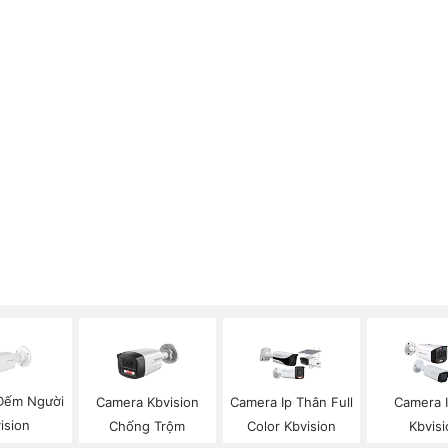
Đếm Người
Camera Kbvision
Camera Ip Thân Full
Camera 
ision
Chống Trộm
Color Kbvision
Kbvisi