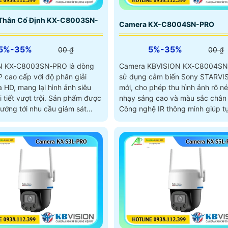
Thân Cố Định KX-C8003SN-
Camera KX-C8004SN-PRO
5%-35%
5%-35%
00 ₫
00 ₫
N KX‑C8003SN‑PRO là dòng
Camera KBVISION KX‑C8004S
P cao cấp với độ phân giải
sử dụng cảm biến Sony STARVIS
 HD, mang lại hình ảnh siêu
mới, cho phép thu hình ảnh rõ né
 vượt trội. Sản phẩm được
nhạy sáng cao và màu sắc chân 
hướng tới nhu cầu giám sát
Công nghệ IR thông minh giúp t
ghiệp cho kho bãi, nhà xưởng,
điều chỉnh cường độ hồng ngoại
ên rộng hoặc hệ thống an ninh
tránh lóa sáng khi đối tượng ở 
ng cao
bảo hình ảnh rõ ràng ngay cả tr
đêm tối