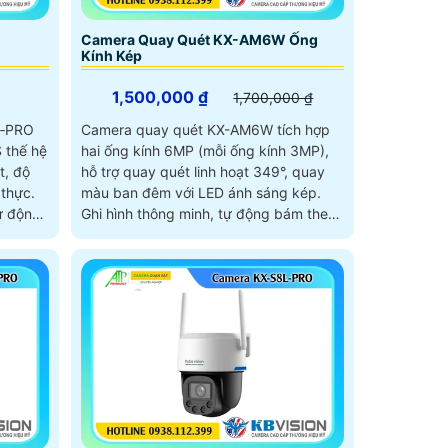
Camera Quay Quét KX-AM6W Ống
Kính Kép
1,500,000 ₫
1,700,000 ₫
N‑PRO
Camera quay quét KX-AM6W tích hợp
 thế hệ
hai ống kính 6MP (mỗi ống kính 3MP),
t, độ
hỗ trợ quay quét linh hoạt 349°, quay
thực.
màu ban đêm với LED ánh sáng kép.
ự động
Ghi hình thông minh, tự động bám theo
 để
chuyển động, đồng bộ cảnh báo bằng
gần, đảm
âm thanh, ánh sáng và gọi điện trực
ong
tiếp