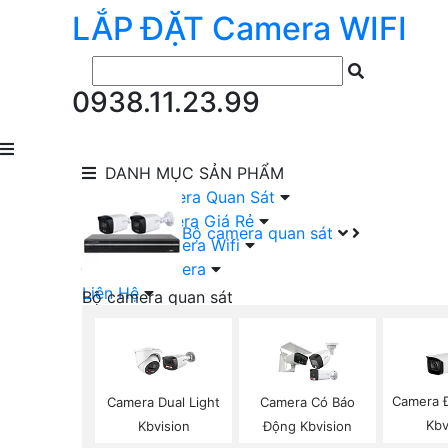
LẮP ĐẶT
Camera
WIFI
0938.11.23.99
DANH MỤC
SẢN PHẨM
lắp Đặt Camera Quan Sát
Lắp Bộ Camera Giá Rẻ
Bộ camera quan sát
Lắp Đặt Camera Wifi
Đầu Ghi Camera
Liên Hệ
Bộ camera quan sát
Camera HIKVISION Trọn Bộ
Camera KBVISION Trọn Bộ
Camera DAHUA Trọn Bộ
Camera giá Rẻ Trọn Bộ
Camera 
Camera Dual Light
Camera Có Báo
Bộ Camera Nên Dùng
Kbv
Kbvision
Động Kbvision
Bộ Camera Có Màu Ban Đêm