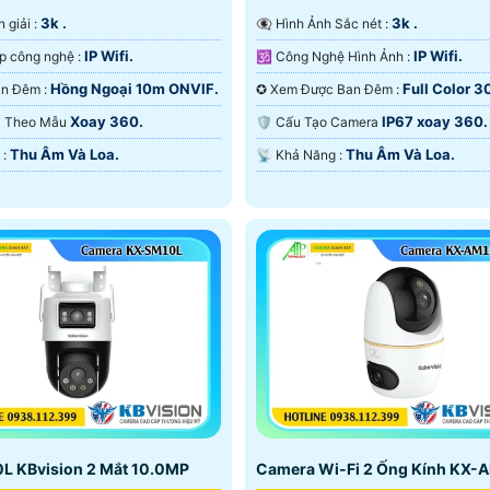
3k .
3k .
n giải :
👁️‍🗨 Hình Ảnh Sắc nét :
IP Wifi.
IP Wifi.
⚙ Tích hợp công nghệ :
🕉️ Công Nghệ Hình Ảnh :
Hồng Ngoại 10m ONVIF.
Full Color 
🌛 Nhìn Ban Đêm :
✪ Xem Được Ban Đêm :
ONVIF.
Xoay 360.
IP67 xoay 360.
era Theo Mẫu
🛡 Cấu Tạo Camera
Thu Âm Và Loa.
Thu Âm Và Loa.
️✤ Ưu Điểm :
️📡 Khả Năng :
L KBvision 2 Mắt 10.0MP
Camera Wi-Fi 2 Ống Kính KX