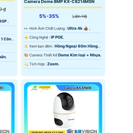
Camera Dome 8MP KX-C8214MSN
0 ₫
5%-35%
Liên Hệ
80P .
Ultra 4k 👍🏾 .
️👀 Hình Ành Chất Lượng :
IP POE.
⚜️ Công Nghệ :
 1 Công
Hồng Ngoại 60m Hồng
🔅 Xem ban đêm :
Ngoại SMD.
Dome Kim loại + Nhựa.
🎨 Camera Thiết Kế
uẩn.
Zoom.
️💫 Tích Hợp :