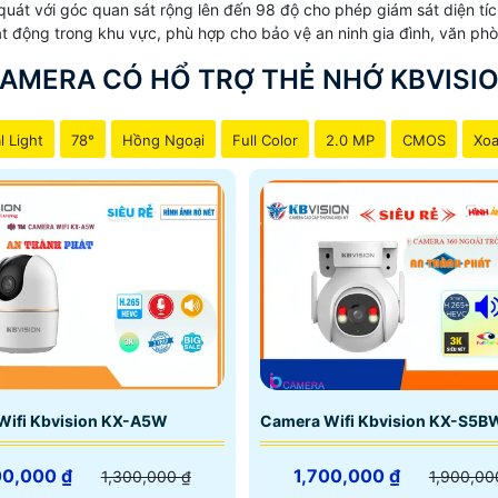
quát với góc quan sát rộng lên đến 98 độ cho phép giám sát diện t
ạt động trong khu vực, phù hợp cho bảo vệ an ninh gia đình, văn phò
AMERA CÓ HỔ TRỢ THẺ NHỚ KBVISI
l Light
78°
Hồng Ngoại
Full Color
2.0 MP
CMOS
Xoa
Wifi Kbvision KX-A5W
Camera Wifi Kbvision KX-S5B
00,000 ₫
1,700,000 ₫
1,300,000 ₫
1,900,00