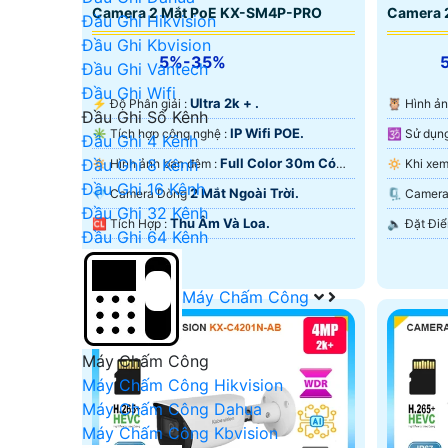
Camera 2 Mắt PoE KX-SM4P-PRO
Camera 
Đầu Ghi Hikvision
Đầu Ghi Kbvision
5%-35%
Đầu Ghi Vantech
Đầu Ghi Wifi
Ultra 2k + .
️⚡ Độ Phân giải :
🦉 Hình 
Đầu Ghi Số Kênh
IP Wifi POE.
✳️ Tích hợp công nghệ :
Đầu Ghi 4 Kênh
Full Color 30m Có
Đầu Ghi 8 Kênh
🔅 Hình ảnh ban đêm :
Màu Ban Ðêm.
Màu Ban
Đầu Ghi 16 Kênh
2 Mắt Ngoài Trời.
💎 Camera Dòng
🗜️ Came
Đầu Ghi 32 Kênh
Thu Âm Và Loa.
️🆑 Tích Hợp :
Đầu Ghi 64 Kênh
Máy Chấm Công
Máy Chấm Công
Máy Chấm Công Hikvision
Máy Chấm Công Dahua
Máy Chấm Công Kbvision