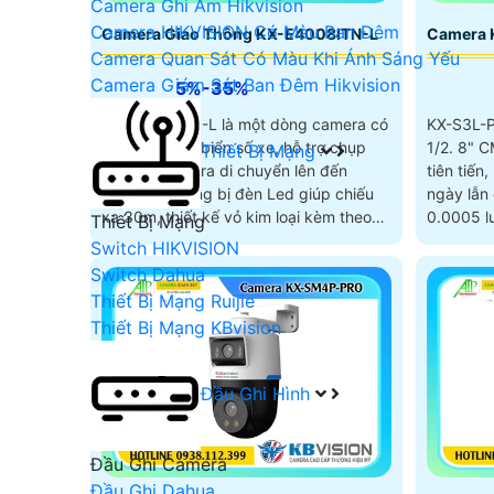
Camera Ghi Âm Hikvision
Camera HIKVISION Có Màu Ban Đêm
Camera Giao Thông KX-E4008ITN-L
Camera 
Camera Quan Sát Có Màu Khi Ánh Sáng Yếu
Camera Giám Sát Ban Đêm Hikvision
5%-35%
KX-E4008ITN-L là một dòng camera có
KX-S3L-P
thể chụp ảnh biển số xe, hỗ trợ chụp
1/2. 8" 
Thiết Bị Mạng
hình với camera di chuyển lên đến
tiên tiến
180km/h, trang bị đèn Led giúp chiếu
ngày lẫn đêm. Độ nhạy 
xa 30m, thiết kế vỏ kim loại kèm theo
0.0005 
Thiết Bị Mạng
đấy là khả năng chống nước chuẩn IP
Switch HIKVISION
67 cực kì ấn tượng.
Switch Dahua
Thiết Bị Mạng Ruijie
Thiết Bị Mạng KBvision
Đầu Ghi Hình
Đầu Ghi Camera
Đầu Ghi Dahua