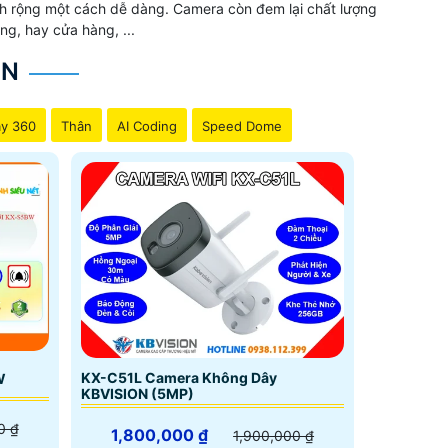
ích rộng một cách dễ dàng. Camera còn đem lại chất lượng
ng, hay cửa hàng, ...
ON
y 360
Thân
AI Coding
Speed Dome
KX-C51L Camera Không Dây
W
KBVISION (5MP)
0 ₫
1,800,000 ₫
1,900,000 ₫