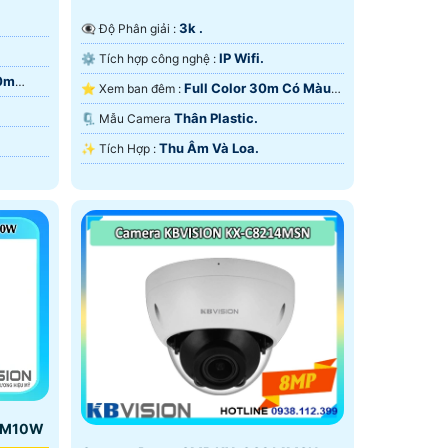
3k .
👁️‍🗨 Độ Phân giải :
IP Wifi.
⚙ Tích hợp công nghệ :
30m
Full Color 30m Có Màu
⭐ Xem ban đêm :
Ban Ðêm.
Thân Plastic.
🗜️ Mẫu Camera
Thu Âm Và Loa.
️✨ Tích Hợp :
-AM10W