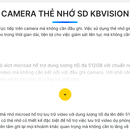
CAMERA THẺ NHỚ SD KBVISION
rực tiếp trên camera mà không cần đầu ghi. Việc sử dụng thẻ nhớ giú
eo trong thời gian dài, tiện lợi cho việc giám sát liên tục mà không c
 slot microsd hổ trợ dung lượng tối đa 512GB với chuẩn n
video mà không cần kết nối với đầu ghi camera. Với khả nă
era phức tạp hay ổ cứng lưu trữ phụ.
thẻ nhớ microsd hổ trợ lưu trữ video với dung lượng tối đa lên đế
a có thẻ nhớ có thiết kế đặc biệt để hỗ trợ việc lưu trữ video dự ph
yên tâm ghi lại mọi khoảnh khắc quan trọng mà không cần lo lắng về 