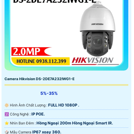
Camera Hikvision DS-2DE7A232IWG1-E
5%-35%
FULL HD 1080P .
🔆 Hình Ành Chất Lượng :
IP POE.
🕉️ Công Nghệ :
Hồng Ngoại 200m Hồng Ngoại Smart IR.
⭐ Nhìn Ban Đêm :
IP67 xoay 360.
🎲 Mẫu Camera