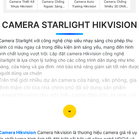
Camera Thiết Kế
Camera Chống
Camera Auto
Camera Chống
Nhựa Hikvision
Ngược Sáng
Traking Hikvision
Nhiễu 3D DNR
Hikvision
Hikvison
CAMERA STARLIGHT HIKVISION
Camera Starlight với công nghệ chip siêu nhạy sáng cho phép thu
hình có màu ngay cả trong điều kiện ánh sáng yếu, mang đến hình
ảnh chất lượng vượt trội. Lắp đặt camera Hikvision công nghệ
Starlight là lựa chọn lý tưởng cho các công trình dân dụng như kho
hàng, cửa hàng và gia đình. nhờ bào khả năng giám sát tốt nên được
người dùng ưa chuộn
Trên thế giới nhiều dự án camera cửa hàng, văn phòng, gia
đình thậm chí tòa nhà chính phủ đã sử dụng sản phẩm
camera hikvision như một biểu tượng đảm bảo an ninh. với
công nghệ bảo mật cao 2 lớp là tài khoản user và tài khoản
thiết bị giúp hệ thống camera bảo mật hơn an toàn hơn.
Tại Việt Nam tuy không có văn phòng đại diện chính thức
của hãng camera hikvision nhưng có nhiều nhà phân phối
Camera Hikvision
Camera hikvision là thương hiệu camera giá rẻ uy
dòng sản phẩm camera này trong đó An Thành Phát là đơn
tín chất lượng hình ảnh tốt đặt biệt nỗi bật với công nghệ HDCVI và