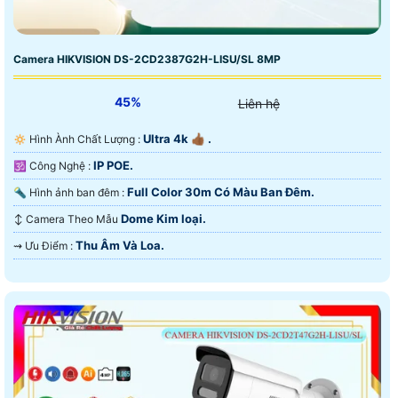
Camera HIKVISION DS-2CD2387G2H-LISU/SL 8MP
45%
Liên hệ
Ultra 4k 👍🏾 .
🔅 Hình Ành Chất Lượng :
IP POE.
🕉️ Công Nghệ :
Full Color 30m Có Màu Ban Ðêm.
🔦 Hình ảnh ban đêm :
Dome Kim loại.
↕️ Camera Theo Mẫu
Thu Âm Và Loa.
️⇝ Ưu Điểm :