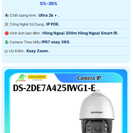
5%-35%
Ultra 2k + .
👁️‍🗨 Chất lượng hình :
IP POE.
⚒ Công Nghệ Sử Dụng :
Hồng Ngoại 200m Hồng Ngoại Smart IR.
🔴 Hình ảnh ban đêm :
IP67 xoay 360.
🐉️ Camera Theo Mẫu
Xoay Zoom.
️ლ Ưu Điểm :