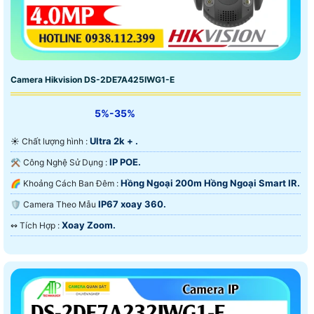
Camera Hikvision DS-2DE7A425IWG1-E
5%-35%
Ultra 2k + .
☀️ Chất lượng hình :
IP POE.
⚒ Công Nghệ Sử Dụng :
Hồng Ngoại 200m Hồng Ngoại Smart IR.
🌈 Khoảng Cách Ban Đêm :
IP67 xoay 360.
🛡 Camera Theo Mẫu
Xoay Zoom.
️↭ Tích Hợp :