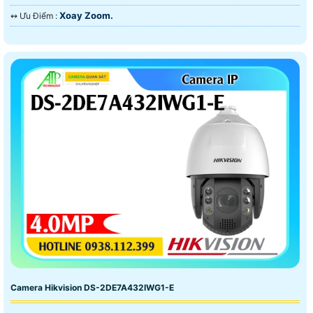
Xoay Zoom.
️↭ Ưu Điểm :
Camera Hikvision DS-2DE7A432IWG1-E