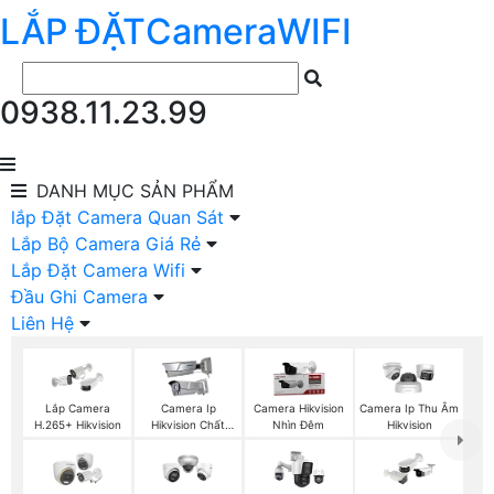
LẮP ĐẶT
Camera
WIFI
0938.11.23.99
DANH MỤC
SẢN PHẨM
lắp Đặt Camera Quan Sát
Lắp Bộ Camera Giá Rẻ
Lắp Đặt Camera Wifi
Đầu Ghi Camera
Liên Hệ
Lắp Camera
Camera Ip
Camera Hikvision
Camera Ip Thu Âm
H.265+ Hikvision
Hikvision Chất
Nhìn Đêm
Hikvision
Lượng