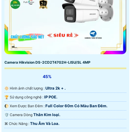
Camera Hikvision DS-2CD2T47G2H-LISU/SL 4MP
45%
Ultra 2k + .
🔆 Hình ảnh chất lượng :
IP POE.
🏆 Sử dụng công nghệ :
Full Color 60m Có Màu Ban Ðêm.
🌔 Xem Được Ban Đêm :
Thân Kim loại.
🛡 Camera Dòng
Thu Âm Và Loa.
️⌘ Chức Năng :