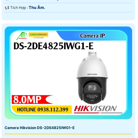
Thu Âm.
️📢 Tích Hợp :
Camera Hikvision DS-2DE4825IWG1-E