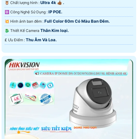
Ultra 4k 👍🏾 .
🦉 Chất lượng hình :
IP POE.
⚛️ Công Nghệ Sử Dụng :
Full Color 60m Có Màu Ban Ðêm.
💥 Hình ảnh ban đêm :
Thân Kim loại.
🐉️ Thiết Kế Camera
Thu Âm Và Loa.
️₤ Ưu Điểm :