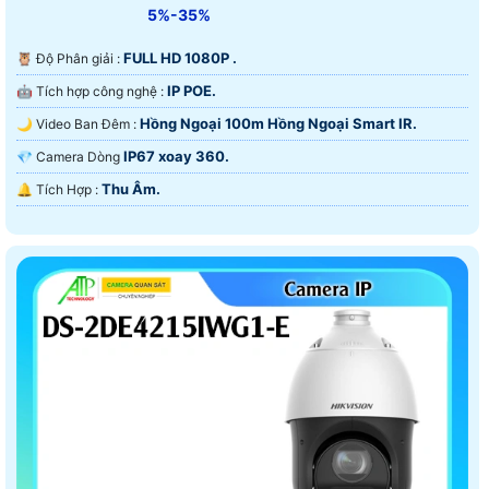
5%-35%
FULL HD 1080P .
🦉 Độ Phân giải :
IP POE.
🤖️ Tích hợp công nghệ :
Hồng Ngoại 100m Hồng Ngoại Smart IR.
🌙 Video Ban Đêm :
IP67 xoay 360.
💎 Camera Dòng
Thu Âm.
️🔔 Tích Hợp :