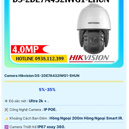
lại hiệu quả cao.
Camera Hikvision DS-2DE7A432IWG1-EHUN
5%-35%
Ultra 2k + .
☀️ Độ sắc nét :
IP POE.
⚒ Công Nghệ Camera :
Hồng Ngoại 200m Hồng Ngoại Smart IR.
🌛 Khoảng Cách Ban Đêm :
IP67 xoay 360.
🕉️ Camera Thiết Kế