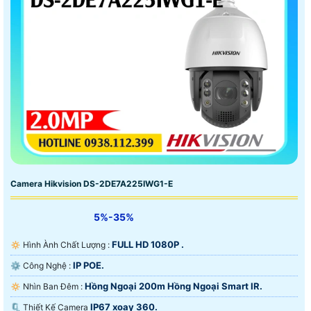
Camera Hikvision DS-2DE7A225IWG1-E
5%-35%
FULL HD 1080P .
🔅 Hình Ành Chất Lượng :
IP POE.
⚙ Công Nghệ :
Hồng Ngoại 200m Hồng Ngoại Smart IR.
🔅 Nhìn Ban Đêm :
IP67 xoay 360.
🗜️ Thiết Kế Camera