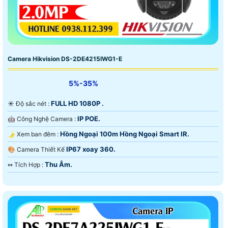
Camera Hikvision DS-2DE4215IWG1-E
5%-35%
FULL HD 1080P .
☀️ Độ sắc nét :
IP POE.
🤖️ Công Nghệ Camera :
Hồng Ngoại 100m Hồng Ngoại Smart IR.
🌛 Xem ban đêm :
IP67 xoay 360.
🎨 Camera Thiết Kế
Thu Âm.
️↭ Tích Hợp :