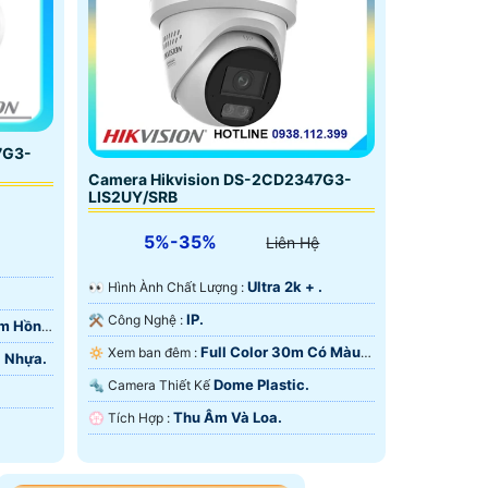
7G3-
Camera Hikvision DS-2CD2347G3-
LIS2UY/SRB
5%-35%
Liên Hệ
.
Ultra 2k + .
️👀 Hình Ành Chất Lượng :
IP.
⚒ Công Nghệ :
0m Hồng
Full Color 30m Có Màu
🔅 Xem ban đêm :
+ Nhựa.
Ban Ðêm.
Dome Plastic.
🔩 Camera Thiết Kế
Thu Âm Và Loa.
️💮 Tích Hợp :