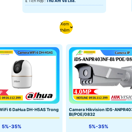
Thu Âm Và Loa.
️₤ Tích Hợp :
Xem
thêm
Camera Hikvision IDS-ANPR40
WiFi 6 DaHua DH-H5AS Trong
BI/POE/0832
5%-35%
5%-35%