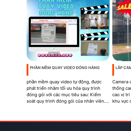
PHẦN MỀM QUAY VIDEO ĐÓNG HÀNG
LẮP CA
phần mềm quay video tự động, được
Camera c
phát triển nhằm tối ưu hóa quy trình
thống ca
đóng gói với các mục tiêu sau: Kiểm
cao vị tr
soát quy trình đóng gói của nhân viên.
khu vực 
Đáp ứng các tiêu chuẩn của sàn thương
quá trình
mại điện tử. Ngăn chặn các trường hợp
barcode 
khách hàng hoàn trả hàng hóa không
đơn
đúng sản phẩm