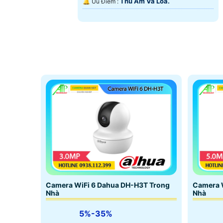
Thu Âm Và Loa.
️🔔 Ưu Điểm :
Camera WiFi 6 Dahua DH-H3T Trong
Camera 
Nhà
Nhà
5%-35%