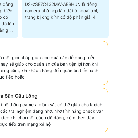
à dòng
DS-2SE7C432MW-AEBHUN là dòng
p biển
camera phù hợp lắp đặt ở ngoài trời,
p có
trang bị ống kính có độ phân giải 4
 độ lên
n giải
là một giải pháp giúp các quán ăn dễ dàng triễn
p này sẽ giúp cho quán ăn của bạn tiện lợi hơn khi
ãi nghiệm, khi khách hàng đến quán ăn tiến hành
ực tiếp hoặc
ra Sân Cầu Lông
đặt hệ thống camera giám sát có thể giúp cho khách
 các trãi nghiệm đáng nhớ, nhờ tính năng check var
video khi chơi một cách dễ dàng, kèm theo đấy
trực tiếp trên mạng xã hội