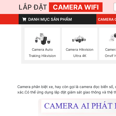
LẮP ĐẶT
CAMERA WIFI
DANH MỤC SẢN PHẨM
CAMERA 
Camera Auto
Camera Hikvision
Camer
Traking Hikvision
Ultra 4K
Onvif 
Camera phân biệt xe, hay còn gọi là camera đọc biển số,
xác.Có thể ứng dụng lắp đặt giám sát giao thông và thệ t