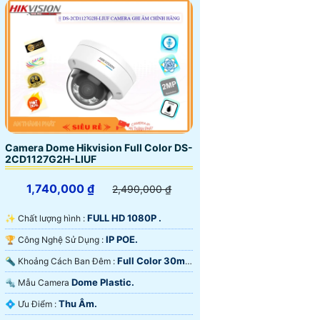
Camera Dome Hikvision Full Color DS-
2CD1127G2H-LIUF
1,740,000 ₫
2,490,000 ₫
FULL HD 1080P .
✨ Chất lượng hình :
IP POE.
🏆 Công Nghệ Sử Dụng :
Full Color 30m
🔦 Khoảng Cách Ban Đêm :
Có Màu Ban Ðêm.
Dome Plastic.
🔩 Mẫu Camera
Thu Âm.
️💠 Ưu Điểm :