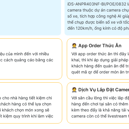
iDS-ANPR403NF-BI/POE/0832 l
camera thuộc dự án camera chụ
số xe, tích hợp công nghệ AI giú
thể chụp được biển số xe với tốc
đến 120km/h, ống kính có độ phâ
4
🤵 App Order Thức Ăn
ệu của mình đến với nhiều
Với app order thức ăn thì đây 
 các cách quảng cáo bằng các
khai, thì khi áp dụng giải phá
khách hàng đến quán ăn để tr
quét mã qr để order món ăn tr
🤵 Dịch Vụ Lắp Đặt Came
 cho nhà hàng tiết kiệm chi
Với sân cầu lông thì việc lắp 
c khách hàng có thể lựa chọn
hàng đến chơi tại sân có thêm
hi khách chọn món xong sẽ
kèm theo đấy là khả năng tải 
t kiệm quy trình khi làm việc
camera còn có thể livestream 