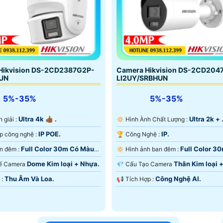
Hikvision DS-2CD2387G2P-
Camera Hikvision DS-2CD204
UN
LI2UY/SRBHUN
5%-35%
5%-35%
Ultra 4k 👍🏾 .
Ultra 2k + 
ân giải :
🔅 Hình Ành Chất Lượng :
IP POE.
IP.
✳️ Tích hợp công nghệ :
🏆 Công Nghệ :
Full Color 30m Có Màu
Full Color 3
🔅 Xem ban đêm :
🔅 Hình ảnh ban đêm :
Ngoại SMD.
Dome Kim loại + Nhựa.
Thân Kim loại 
t Kế Camera
💎 Cấu Tạo Camera
Thu Âm Và Loa.
Công Nghệ AI.
️↭ Ưu Điểm :
️📢 Tích Hợp :