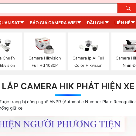
QUAN SÁT
BÁO GIÁ CAMERA WIFI
ĐẦU GHI
LIÊN HỆ
a Chuẩn
Camera Hikvision
Camera Ip AI Full
Camera Hi
Hikvision
Full Hd 1080P
Color Hikvision
Nhìn 
LẮP CAMERA HIK PHÁT HIỆN XE
 được trang bị công nghệ ANPR (Automatic Number Plate Recognition)
hống giữ xe