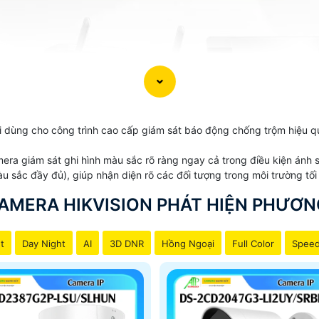
 dùng cho công trình cao cấp giám sát báo động chống trộm hiệu qu
amera giám sát ghi hình màu sắc rõ ràng ngay cả trong điều kiện án
àu sắc đầy đủ), giúp nhận diện rõ các đối tượng trong môi trường t
AMERA HIKVISION PHÁT HIỆN PHƯƠN
t
Day Night
AI
3D DNR
Hồng Ngoại
Full Color
Spee