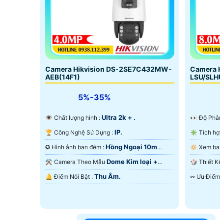
'
Camera Hikvision DS-2SE7C432MW-
Camera 
AEB(14F1)
LSU/SLH
5%-35%
Ultra 2k + .
👁 Chất lượng hình :
️👀 Độ Ph
IP.
🏆 Công Nghệ Sử Dụng :
Hồng Ngoại 10m
✪ Hình ảnh ban đêm :
Hồng Ngoại SMD.
Ban Ðêm.
Dome Kim loại +
⚒ Camera Theo Mẫu
🎲 Thiế
Nhựa.
Thu Âm.
️🔔 Điểm Nỗi Bật :