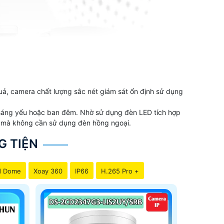
ả, camera chất lượng sắc nét giám sát ổn định sử dụng
h sáng yếu hoặc ban đêm. Nhờ sử dụng đèn LED tích hợp
ối mà không cần sử dụng đèn hồng ngoại.
G TIỆN
d Dome
Xoay 360
IP66
H.265 Pro +