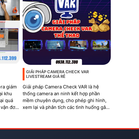
GIẢI PHÁP CAMERA CHECK VAR
LIVESTREAM GIÁ RẺ
era giám
Giải pháp Camera Check VAR là hệ
ại khu
thống camera an ninh kết hợp phần
ại quá
mềm chuyên dụng, cho phép ghi hình,
 vận đơn,
xem lại và phân tích các tình huống gây
tranh cãi trong thi đấu thể thao. Hệ
thống đặc biệt phù hợp với các bộ môn
như bóng đá mini, cầu lông, bida,
pickleball, tennis…