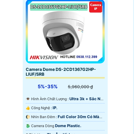
Camera Dome DS-2CD1367G2HP-
LIUF/SRB
5%-35%
5,960,000 ₫
Ultra 3k + Sắc Nét
👁 Hình Ành Chất Lượng :
.
IP.
👍 Công Nghệ :
Full Color 30m Có Màu
🌔 Nhìn Ban Đêm :
Ban Ðêm.
Dome Plastic.
🐉️ Camera Dòng