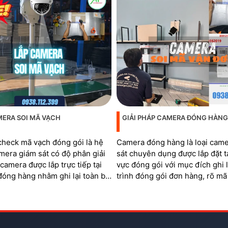
MERA SOI MÃ VẠCH
GIẢI PHÁP CAMERA ĐÓNG HÀNG
heck mã vạch đóng gói là hệ
Camera đóng hàng là loại cam
mera giám sát có độ phân giải
sát chuyên dụng được lắp đặt t
í camera được lắp trực tiếp tại
vực đóng gói với mục đích ghi l
đóng hàng nhằm ghi lại toàn bộ
trình đóng gói đơn hàng, rõ mã
 xử lý đơn và soi rõ mã QR,
quản lý khu vực đóng hàng
trên từng sản phẩm và mã vận