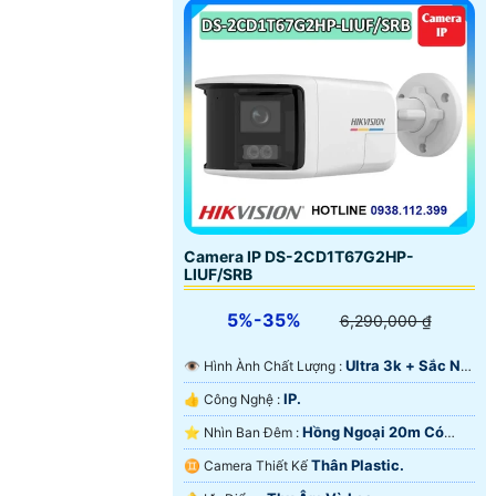
Camera IP DS-2CD1T67G2HP-
LIUF/SRB
5%-35%
6,290,000 ₫
Ultra 3k + Sắc Nét
👁 Hình Ành Chất Lượng :
.
IP.
👍 Công Nghệ :
Hồng Ngoại 20m Có
⭐ Nhìn Ban Đêm :
Màu Ban Ðêm.
Thân Plastic.
♊ Camera Thiết Kế