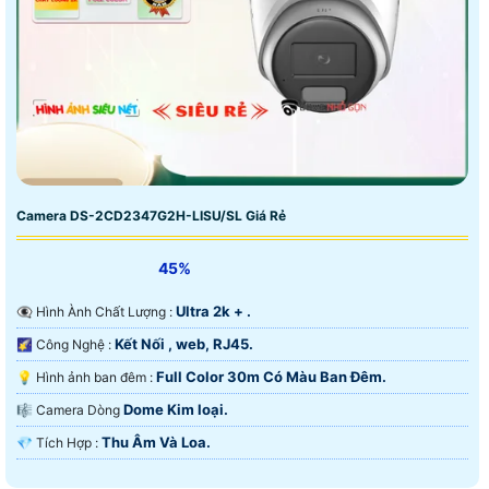
Camera DS-2CD2347G2H-LISU/SL Giá Rẻ
45%
Ultra 2k + .
👁️‍🗨 Hình Ành Chất Lượng :
Kết Nối , web, RJ45.
🌠 Công Nghệ :
Full Color 30m Có Màu Ban Ðêm.
💡 Hình ảnh ban đêm :
Dome Kim loại.
🎼️ Camera Dòng
Thu Âm Và Loa.
️💎 Tích Hợp :