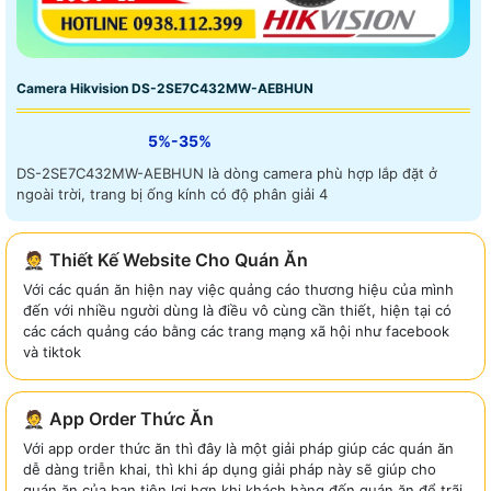
Camera Hikvision DS-2SE7C432MW-AEBHUN
5%-35%
DS-2SE7C432MW-AEBHUN là dòng camera phù hợp lắp đặt ở
ngoài trời, trang bị ống kính có độ phân giải 4
🤵 Thiết Kế Website Cho Quán Ăn
Với các quán ăn hiện nay việc quảng cáo thương hiệu của mình
đến với nhiều người dùng là điều vô cùng cần thiết, hiện tại có
các cách quảng cáo bằng các trang mạng xã hội như facebook
và tiktok
🤵 App Order Thức Ăn
Với app order thức ăn thì đây là một giải pháp giúp các quán ăn
dễ dàng triễn khai, thì khi áp dụng giải pháp này sẽ giúp cho
quán ăn của bạn tiện lợi hơn khi khách hàng đến quán ăn để trãi