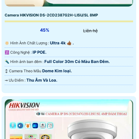
Camera HIKVISION DS-2CD2387G2H-LISU/SL 8MP
45%
Liên hệ
Ultra 4k 👍🏾 .
🔅 Hình Ành Chất Lượng :
IP POE.
🕉️ Công Nghệ :
Full Color 30m Có Màu Ban Ðêm.
🔦 Hình ảnh ban đêm :
Dome Kim loại.
↕️ Camera Theo Mẫu
Thu Âm Và Loa.
️⇝ Ưu Điểm :