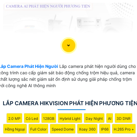
Lắp Camera Phát Hiện Người
Lắp camera phát hiện người dùng cho
công trình cao cấp giám sát báo động chống trộm hiệu quả, camera
chất lượng sắc nét giám sát ổn định sử dụng giải pháp chống trộm
với công nghê AI thông minh
LẮP CAMERA HIKVISION PHÁT HIỆN PHƯƠNG TIỆ
2.0 MP
Có Led
128GB
Hybrid Light
Day Night
AI
3D DNR
Hồng Ngoại
Full Color
Speed Dome
Xoay 360
IP66
H.265 Pro +