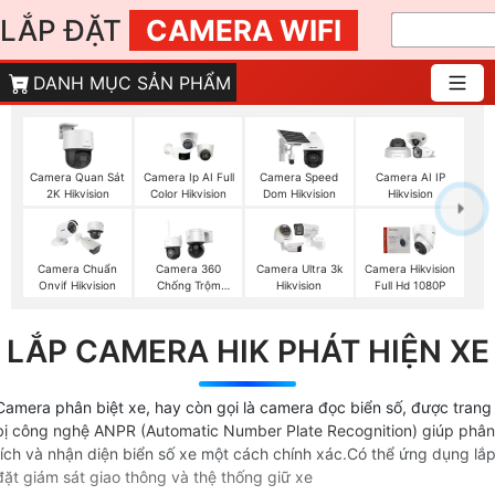
LẮP ĐẶT
CAMERA WIFI
DANH MỤC SẢN PHẨM
Camera Quan Sát
Camera Ip AI Full
Camera Speed
Camera AI IP
2K Hikvision
Color Hikvision
Dom Hikvision
Hikvision
Camera Chuẩn
Camera 360
Camera Ultra 3k
Camera Hikvision
Onvif Hikvision
Chống Trộm
Hikvision
Full Hd 1080P
Hikvision
LẮP CAMERA HIK PHÁT HIỆN XE
Camera phân biệt xe, hay còn gọi là camera đọc biển số, được trang
bị công nghệ ANPR (Automatic Number Plate Recognition) giúp phân
tích và nhận diện biển số xe một cách chính xác.Có thể ứng dụng lắ
đặt giám sát giao thông và thệ thống giữ xe