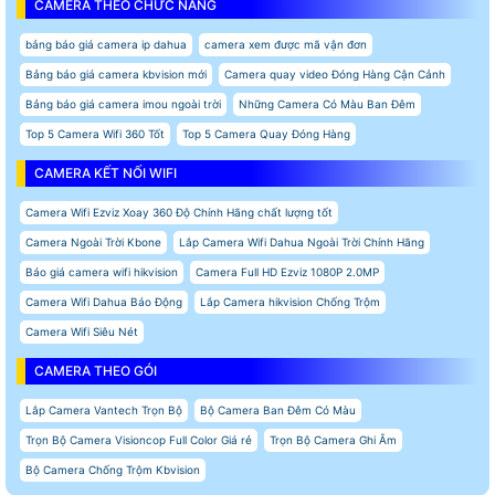
CAMERA THEO CHỨC NĂNG
bảng báo giá camera ip dahua
camera xem được mã vận đơn
Bảng báo giá camera kbvision mới
Camera quay video Đóng Hàng Cận Cảnh
Bảng báo giá camera imou ngoài trời
Những Camera Có Màu Ban Đêm
Top 5 Camera Wifi 360 Tốt
Top 5 Camera Quay Đóng Hàng
CAMERA KẾT NỐI WIFI
Camera Wifi Ezviz Xoay 360 Độ Chính Hãng chất lượng tốt
Camera Ngoài Trời Kbone
Lắp Camera Wifi Dahua Ngoài Trời Chính Hãng
Báo giá camera wifi hikvision
Camera Full HD Ezviz 1080P 2.0MP
Camera Wifi Dahua Báo Động
Lắp Camera hikvision Chống Trộm
Camera Wifi Siêu Nét
CAMERA THEO GÓI
Lắp Camera Vantech Trọn Bộ
Bộ Camera Ban Đêm Có Màu
Trọn Bộ Camera Visioncop Full Color Giá rẻ
Trọn Bộ Camera Ghi Âm
Bộ Camera Chống Trộm Kbvision