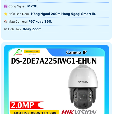
IP POE.
🕉️ Công Nghệ :
Hồng Ngoại 200m Hồng Ngoại Smart IR.
⭐ Nhìn Ban Đêm :
IP67 xoay 360.
🎲 Mẫu Camera
Xoay Zoom.
️⌘ Tích Hợp :