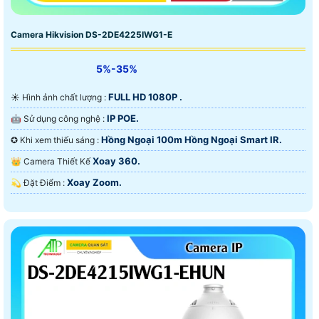
Camera Hikvision DS-2DE4225IWG1-E
5%-35%
FULL HD 1080P .
☀️ Hình ảnh chất lượng :
IP POE.
🤖️ Sử dụng công nghệ :
Hồng Ngoại 100m Hồng Ngoại Smart IR.
✪ Khi xem thiếu sáng :
Xoay 360.
👑 Camera Thiết Kế
Xoay Zoom.
️💫 Đặt Điểm :