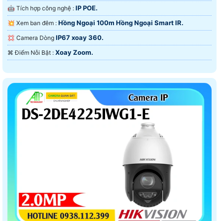
IP POE.
🤖️ Tích hợp công nghệ :
Hồng Ngoại 100m Hồng Ngoại Smart IR.
💥 Xem ban đêm :
IP67 xoay 360.
💢 Camera Dòng
Xoay Zoom.
️⌘ Điểm Nỗi Bật :