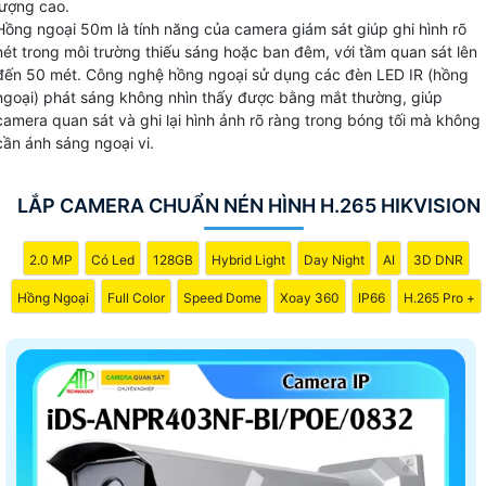
lượng cao.
Hồng ngoại 50m là tính năng của camera giám sát giúp ghi hình rõ
nét trong môi trường thiếu sáng hoặc ban đêm, với tầm quan sát lên
đến 50 mét. Công nghệ hồng ngoại sử dụng các đèn LED IR (hồng
ngoại) phát sáng không nhìn thấy được bằng mắt thường, giúp
camera quan sát và ghi lại hình ảnh rõ ràng trong bóng tối mà không
cần ánh sáng ngoại vi.
LẮP CAMERA CHUẨN NÉN HÌNH H.265 HIKVISION
2.0 MP
Có Led
128GB
Hybrid Light
Day Night
AI
3D DNR
Hồng Ngoại
Full Color
Speed Dome
Xoay 360
IP66
H.265 Pro +