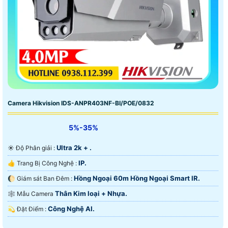
Camera Hikvision IDS-ANPR403NF-BI/POE/0832
5%-35%
Ultra 2k + .
☀️ Độ Phân giải :
IP.
👍 Trang Bị Công Nghệ :
Hồng Ngoại 60m Hồng Ngoại Smart IR.
🌔 Giám sát Ban Đêm :
Thân Kim loại + Nhựa.
🕸️ Mẫu Camera
Công Nghệ AI.
️💫 Đặt Điểm :