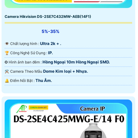
Camera Hikvision DS-2SE7C432MW-AEB(14F1)
5%-35%
Ultra 2k + .
👁 Chất lượng hình :
IP.
🏆 Công Nghệ Sử Dụng :
Hồng Ngoại 10m Hồng Ngoại SMD.
✪ Hình ảnh ban đêm :
Dome Kim loại + Nhựa.
⚒ Camera Theo Mẫu
Thu Âm.
️🔔 Điểm Nỗi Bật :