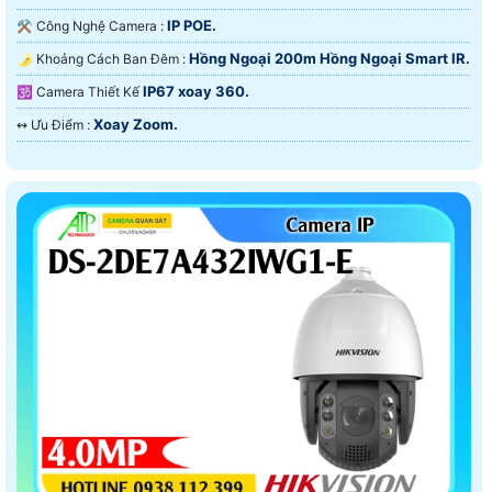
IP POE.
⚒ Công Nghệ Camera :
Hồng Ngoại 200m Hồng Ngoại Smart IR.
🌛 Khoảng Cách Ban Đêm :
IP67 xoay 360.
🕉️ Camera Thiết Kế
Xoay Zoom.
️↭ Ưu Điểm :