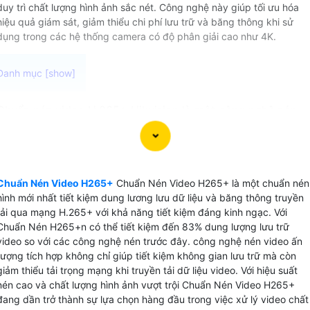
duy trì chất lượng hình ảnh sắc nét. Công nghệ này giúp tối ưu hóa
hiệu quả giám sát, giảm thiểu chi phí lưu trữ và băng thông khi sử
dụng trong các hệ thống camera có độ phân giải cao như 4K.
Chuẩn nén video H.265+ Hikvision là một công nghệ nén
video trên camera quan sát được sử dụng trên các thiết bị
ghi video camera cao cấp là chip xử lý video thông minh .
Công nghệ này cung cấp khả năng nén video hiệu quả đến
83% giúp giảm dung lượng file video mà vẫn duy trì chất
Chuẩn Nén Video H265+
Chuẩn Nén Video H265+ là một chuẩn nén
lượng hình ảnh cao.
hình mới nhất tiết kiệm dung lương lưu dữ liệu và băng thông truyền
Với Chuẩn nén video H.265+ Hikvision có thể lưu trữ video
tải qua mạng H.265+ với khả năng tiết kiệm đáng kinh ngạc. Với
dài hạn một cách tiết kiệm với dung lượng nhỏ gọn hơn so
Chuẩn Nén H265+n có thể tiết kiệm đến 83% dung lượng lưu trữ
video so với các công nghệ nén trước đây. công nghệ nén video ấn
với các chuẩn nén truyền thống. Đồng thời, chất lượng hình
tượng tích hợp không chỉ giúp tiết kiệm không gian lưu trữ mà còn
ảnh được giữ nguyên, không bị giảm sút khi nén.
giảm thiểu tải trọng mạng khi truyền tải dữ liệu video. Với hiệu suất
nén cao và chất lượng hình ảnh vượt trội Chuẩn Nén Video H265+
đang dần trở thành sự lựa chọn hàng đầu trong việc xử lý video chất