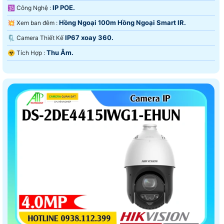
IP POE.
🕉️ Công Nghệ :
Hồng Ngoại 100m Hồng Ngoại Smart IR.
💥 Xem ban đêm :
IP67 xoay 360.
🗜️ Camera Thiết Kế
Thu Âm.
️☣️ Tích Hợp :