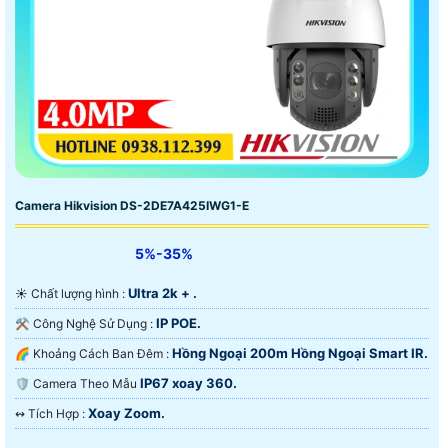
Camera Hikvision DS-2DE7A425IWG1-E
5%-35%
Ultra 2k + .
☀️ Chất lượng hình :
IP POE.
⚒ Công Nghệ Sử Dụng :
Hồng Ngoại 200m Hồng Ngoại Smart IR.
🌈 Khoảng Cách Ban Đêm :
IP67 xoay 360.
🛡 Camera Theo Mẫu
Xoay Zoom.
️↭ Tích Hợp :