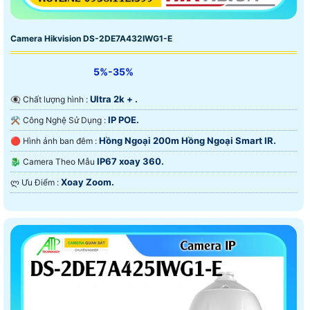
Camera Hikvision DS-2DE7A432IWG1-E
5%-35%
Ultra 2k + .
👁️‍🗨 Chất lượng hình :
IP POE.
⚒ Công Nghệ Sử Dụng :
Hồng Ngoại 200m Hồng Ngoại Smart IR.
🔴 Hình ảnh ban đêm :
IP67 xoay 360.
🐉️ Camera Theo Mẫu
Xoay Zoom.
️ლ Ưu Điểm :