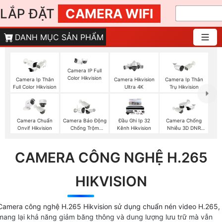
LẮP ĐẶT
CAMERA WIFI
DANH MỤC SẢN PHẨM
Camera IP Full
Color Hikvision
Camera Ip Thân
Camera Hikvision
Camera Ip Thân
Full Color Hikvision
Ultra 4K
Trụ Hikvision
Camera Chuẩn
Camera Báo Động
Đầu Ghi Ip 32
Camera Chống
Onvif Hikvision
Chống Trộm
Kênh Hikvision
Nhiễu 3D DNR
Hikvision
Hikvison
CAMERA CÔNG NGHỆ H.265
HIKVISION
Camera công nghệ H.265 Hikvision sử dụng chuẩn nén video H.265,
mang lại khả năng giảm băng thông và dung lượng lưu trữ mà vẫn