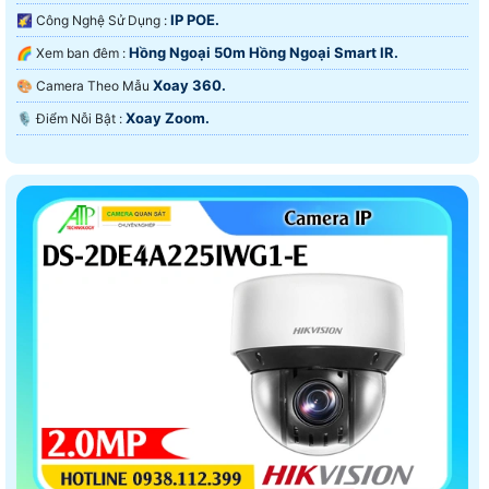
IP POE.
🌠 Công Nghệ Sử Dụng :
Hồng Ngoại 50m Hồng Ngoại Smart IR.
🌈 Xem ban đêm :
Xoay 360.
🎨 Camera Theo Mẫu
Xoay Zoom.
️🎙 Điểm Nỗi Bật :