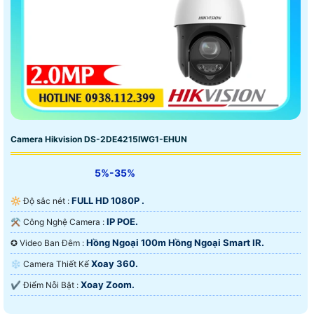
Camera Hikvision DS-2DE4215IWG1-EHUN
5%-35%
FULL HD 1080P .
🔆 Độ sắc nét :
IP POE.
⚒ Công Nghệ Camera :
Hồng Ngoại 100m Hồng Ngoại Smart IR.
✪ Video Ban Đêm :
Xoay 360.
❄ Camera Thiết Kế
Xoay Zoom.
️✔️ Điểm Nỗi Bật :