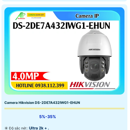
Camera Hikvision DS-2DE7A432IWG1-EHUN
5%-35%
Ultra 2k + .
☀️ Độ sắc nét :