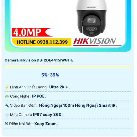
Camera Hikvision DS-2DE4415IWG1-E
5%-35%
Ultra 2k + .
️⚡ Hình Ành Chất Lượng :
IP POE.
✳️ Công Nghệ :
Hồng Ngoại 100m Hồng Ngoại Smart IR.
🔦 Video Ban Đêm :
IP67 xoay 360.
🌧️ Mẫu Camera
Xoay Zoom.
️⌘ Điểm Nỗi Bật :