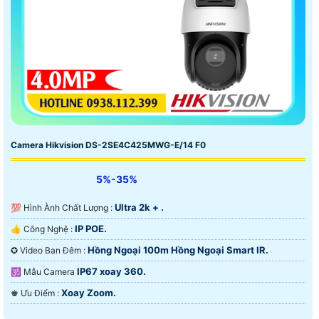
Camera Hikvision DS-2SE4C425MWG-E/14 F0
5%-35%
Ultra 2k + .
💯 Hình Ành Chất Lượng :
IP POE.
👍 Công Nghệ :
Hồng Ngoại 100m Hồng Ngoại Smart IR.
✪ Video Ban Đêm :
IP67 xoay 360.
🕉️ Mẫu Camera
Xoay Zoom.
️♚ Ưu Điểm :