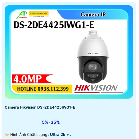
Camera Hikvision DS-2DE4425IWG1-E
5%-35%
Ultra 2k + .
🔅 Hình Ành Chất Lượng :