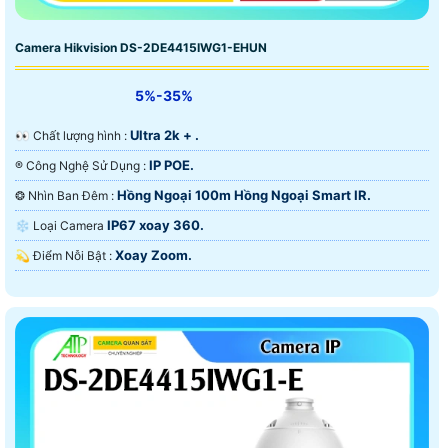
Camera Hikvision DS-2DE4415IWG1-EHUN
5%-35%
Ultra 2k + .
️👀 Chất lượng hình :
IP POE.
®️ Công Nghệ Sử Dụng :
Hồng Ngoại 100m Hồng Ngoại Smart IR.
❂ Nhìn Ban Đêm :
IP67 xoay 360.
❄ Loại Camera
Xoay Zoom.
️💫 Điểm Nỗi Bật :