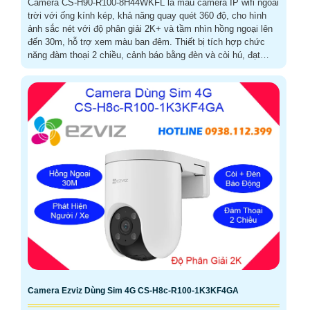
Camera CS-H90-R100-8H44WKFL là mẫu camera IP wifi ngoài
trời với ống kính kép, khả năng quay quét 360 độ, cho hình
ảnh sắc nét với độ phân giải 2K+ và tầm nhìn hồng ngoại lên
đến 30m, hỗ trợ xem màu ban đêm. Thiết bị tích hợp chức
năng đàm thoại 2 chiều, cảnh báo bằng đèn và còi hú, đạt
chuẩn chống nước IP65, giúp hoạt động bền bỉ dưới mọi điều
kiện thời tiết Camera an ninh CS-H90-R100-8H44WKFL là
camera đa năng kết hợp cảnh báo ngay lập tức và thông báo
qua phần mềm trên điện thoại
Camera Ezviz Dùng Sim 4G CS-H8c-R100-1K3KF4GA