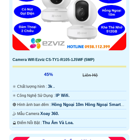
Camera Wifi Ezviz CS-TY1-R105-1J5WF (5MP)
45%
Liên Hệ
3k .
🔆 Chất lượng hình :
IP Wifi.
⚛️ Công Nghệ Sử Dụng :
Hồng Ngoại 10m Hồng Ngoại Smart
🔴 Hình ảnh ban đêm :
IR.
Xoay 360.
🤹 Mẫu Camera
Thu Âm Và Loa.
️🔮 Điểm Nỗi Bật :