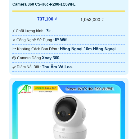
Camera 360 CS-H6c-R200-1Q5WFL
737,100 ₫
1,053,000 ₫
3k .
️⚡ Chất lượng hình :
IP Wifi.
✳️ Công Nghệ Sử Dụng :
Hồng Ngoại 10m Hồng Ngoại
🔦 Khoảng Cách Ban Đêm :
SMD.
Xoay 360.
🎲 Camera Dòng
Thu Âm Và Loa.
️✔️ Điểm Nỗi Bật :