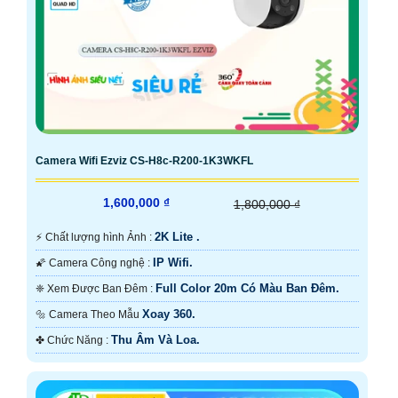
Camera Wifi Ezviz CS-H8c-R200-1K3WKFL
1,600,000 ₫
1,800,000 ₫
2K Lite .
️⚡ Chất lượng hình Ảnh :
IP Wifi.
🌠 Camera Công nghệ :
Full Color 20m Có Màu Ban Ðêm.
❈ Xem Được Ban Đêm :
Xoay 360.
🔩 Camera Theo Mẫu
Thu Âm Và Loa.
️✤ Chức Năng :