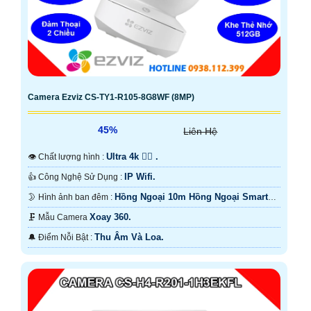
Camera Ezviz CS-TY1-R105-8G8WF (8MP)
45%
Liên Hệ
Ultra 4k 👍🏾 .
👁 Chất lượng hình :
IP Wifi.
👍 Công Nghệ Sử Dụng :
Hồng Ngoại 10m Hồng Ngoại Smart
🌛 Hình ảnh ban đêm :
IR.
Xoay 360.
🗜️ Mẫu Camera
Thu Âm Và Loa.
️🔔 Điểm Nỗi Bật :