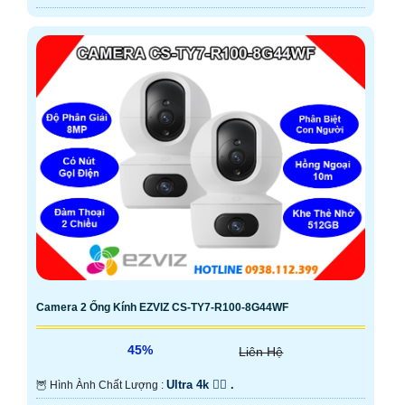
Camera 2 Ống Kính EZVIZ CS-TY7-R100-8G44WF
45%
Liên Hệ
Ultra 4k 👍🏾 .
🦉 Hình Ành Chất Lượng :