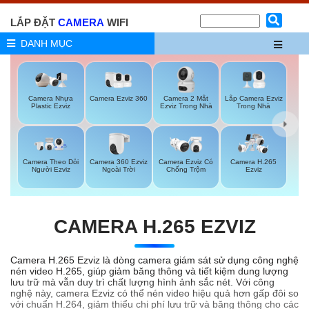
LẮP ĐẶT
CAMERA
WIFI
DANH MỤC
Camera Ezviz 360
Camera 2 Mắt
Lắp Camera Ezviz
Camera Nhựa
Ezviz Trong Nhà
Trong Nhà
Plastic Ezviz
Camera 360 Ezviz
Camera Theo Dỏi
Camera Ezviz Có
Camera H.265
Ngoài Trời
Người Ezviz
Chống Trộm
Ezviz
CAMERA H.265 EZVIZ
Camera H.265 Ezviz là dòng camera giám sát sử dụng công nghệ
nén video H.265, giúp giảm băng thông và tiết kiệm dung lượng
lưu trữ mà vẫn duy trì chất lượng hình ảnh sắc nét. Với công
nghệ này, camera Ezviz có thể nén video hiệu quả hơn gấp đôi so
với chuẩn H.264, giảm thiểu chi phí lưu trữ và băng thông cho các