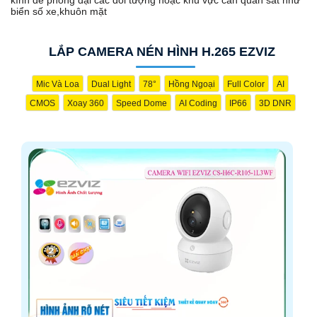
biển số xe,khuôn mặt
LẮP CAMERA NÉN HÌNH H.265 EZVIZ
Mic Và Loa
Dual Light
78°
Hồng Ngoại
Full Color
AI
CMOS
Xoay 360
Speed Dome
AI Coding
IP66
3D DNR