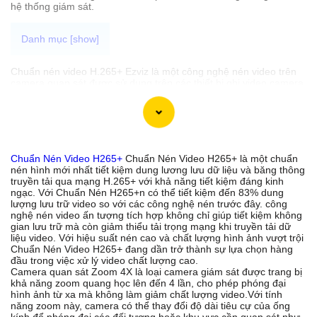
hệ thống giám sát.
Chuẩn nén video H.265+ Ezviz là một công nghệ nén video trên
camera quan sát được sử dụng trên các thiết bị ghi video camera
cao cấp là chip xử lý video thông minh . Công nghệ này cung cấp
khả năng nén video hiệu quả đến 83% giúp giảm dung lượng file
video mà vẫn duy trì chất lượng hình ảnh cao.
Với Chuẩn nén video H.265+ Ezviz có thể lưu trữ video dài hạn
một cách tiết kiệm với dung lượng nhỏ gọn hơn so với các chuẩn
nén truyền thống. Đồng thời, chất lượng hình ảnh được giữ
Chuẩn Nén Video H265+
Chuẩn Nén Video H265+ là một chuẩn
nguyên, không bị giảm sút khi nén.
nén hình mới nhất tiết kiệm dung lương lưu dữ liệu và băng thông
truyền tải qua mạng H.265+ với khả năng tiết kiệm đáng kinh
ngạc. Với Chuẩn Nén H265+n có thể tiết kiệm đến 83% dung
lượng lưu trữ video so với các công nghệ nén trước đây. công
'
nghệ nén video ấn tượng tích hợp không chỉ giúp tiết kiệm không
gian lưu trữ mà còn giảm thiểu tải trọng mạng khi truyền tải dữ
liệu video. Với hiệu suất nén cao và chất lượng hình ảnh vượt trội
Chuẩn Nén Video H265+ đang dần trở thành sự lựa chọn hàng
đầu trong việc xử lý video chất lượng cao.
Camera quan sát Zoom 4X là loại camera giám sát được trang bị
khả năng zoom quang học lên đến 4 lần, cho phép phóng đại
hình ảnh từ xa mà không làm giảm chất lượng video.Với tính
năng zoom này, camera có thể thay đổi độ dài tiêu cự của ống
kính để phóng đại các đối tượng hoặc khu vực cần quan sát như