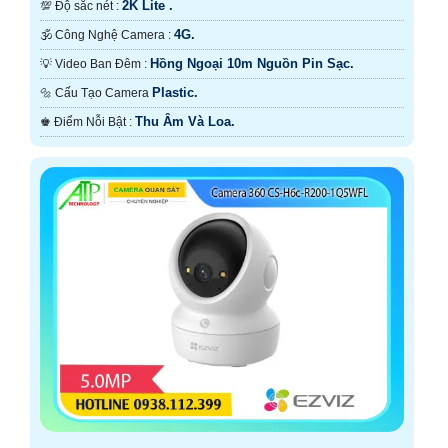
2K Lite .
💯 Độ sắc nét :
4G.
🕉️ Công Nghệ Camera :
Hồng Ngoại 10m Nguồn Pin Sạc.
💡 Video Ban Đêm :
Plastic.
🔩 Cấu Tạo Camera
Thu Âm Và Loa.
️♚ Điểm Nỗi Bật :