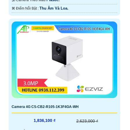
Thu Âm Và Loa.
️⌘ Điểm Nỗi Bật :
Camera 4G CS-CB2-R105-1K3F4GA-WH
1,836,100 ₫
2,623,000 ₫