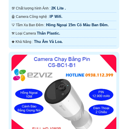
2K Lite .
💯 Chất lượng hình Ảnh :
IP Wifi.
🤖️ Camera Công nghệ :
Hồng Ngoại 15m Có Màu Ban Ðêm.
💡 Tầm Xa Ban Đêm :
Thân Plastic.
⚒ Loại Camera
Thu Âm Và Loa.
️♚ Khả Năng :