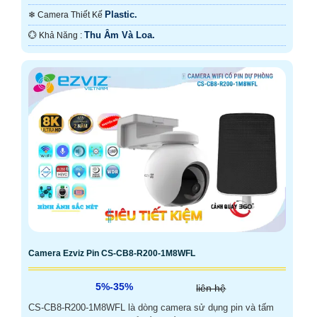
Dụng.
Plastic.
❄ Camera Thiết Kế
Thu Âm Và Loa.
️💮 Khả Năng :
Camera Ezviz Pin CS-CB8-R200-1M8WFL
5%-35%
liên hệ
CS-CB8-R200-1M8WFL là dòng camera sử dụng pin và tấm