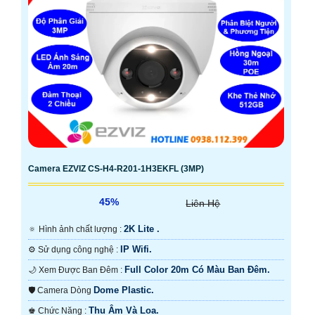
Camera EZVIZ CS-H4-R201-1H3EKFL (3MP)
45%
Liên Hệ
2K Lite .
🔅 Hình ảnh chất lượng :
IP Wifi.
⚙ Sử dụng công nghệ :
Full Color 20m Có Màu Ban Ðêm.
🌙 Xem Được Ban Đêm :
Dome Plastic.
🛡 Camera Dòng
Thu Âm Và Loa.
️♚ Chức Năng :