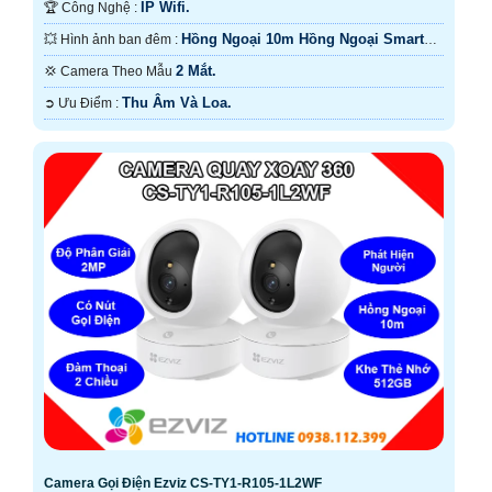
IP Wifi.
🏆 Công Nghệ :
Hồng Ngoại 10m Hồng Ngoại Smart
💥 Hình ảnh ban đêm :
IR.
2 Mắt.
💢 Camera Theo Mẫu
Thu Âm Và Loa.
️➲ Ưu Điểm :
Camera Gọi Điện Ezviz CS-TY1-R105-1L2WF