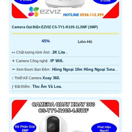
Camera Gọi Điện EZVIZ CS-TY1-R105-1L3WF (3MP)
45%
Liên Hệ
2K Lite .
️👀 Chất lượng hình Ảnh :
IP Wifi.
⚜️ Camera Công nghệ :
Hồng Ngoại 10m Hồng Ngoại Smart
🔦 Xem Được Ban Đêm :
IR.
Xoay 360.
↕️ Thiết Kế Camera
Thu Âm Và Loa.
️ƒ Đặt Điểm :