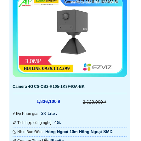
Camera 4G CS-CB2-R105-1K3F4GA-BK
1,836,100 ₫
2,623,000 ₫
2K Lite .
️⚡ Độ Phân giải :
4G.
🌠 Tích hợp công nghệ :
Hồng Ngoại 10m Hồng Ngoại SMD.
🌜 Nhìn Ban Đêm :
Plastic.
🕉️ Camera Theo Mẫu