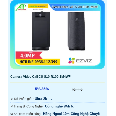
Camera Video Call CS-S10-R100-1M4WF
5%-35%
liên hệ
Ultra 2k + .
☀️ Độ Phân giải :
Công nghệ Wifi 6.
✳️ Trang Bị Công Nghệ :
Hồng Ngoại 10m Công Nghệ Chuyên
✪ Khi xem thiếu sáng :