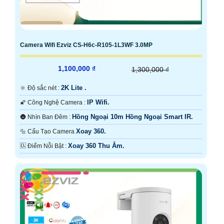
Camera Wifi Ezviz CS-H6c-R105-1L3WF 3.0MP
1,100,000 ₫
1,300,000 ₫
2K Lite .
🔆 Độ sắc nét :
IP Wifi.
🌠 Công Nghệ Camera :
Hồng Ngoại 10m Hồng Ngoại Smart IR.
🌚 Nhìn Ban Đêm :
Xoay 360.
🔩 Cấu Tạo Camera
Xoay 360 Thu Âm.
️🆑 Điểm Nỗi Bật :