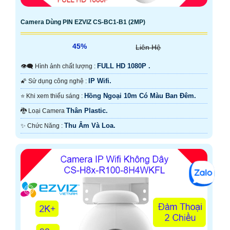
Camera Dùng PIN EZVIZ CS-BC1-B1 (2MP)
45%
Liên Hệ
FULL HD 1080P .
👁️‍🗨 Hình ảnh chất lượng :
IP Wifi.
🌠 Sử dụng công nghệ :
Hồng Ngoại 10m Có Màu Ban Ðêm.
⭐ Khi xem thiếu sáng :
Thân Plastic.
🐉️ Loại Camera
Thu Âm Và Loa.
️✨ Chức Năng :