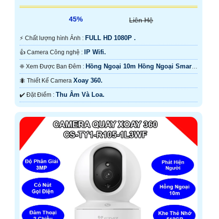
45%
Liên Hệ
FULL HD 1080P .
️⚡ Chất lượng hình Ảnh :
IP Wifi.
👍 Camera Công nghệ :
Hồng Ngoại 10m Hồng Ngoại Smart
❈ Xem Được Ban Đêm :
IR.
Xoay 360.
🐜 Thiết Kế Camera
Thu Âm Và Loa.
️✔️ Đặt Điểm :