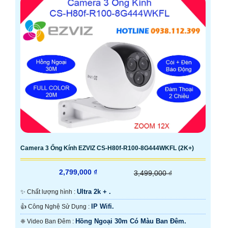
Camera 3 Ống Kính EZVIZ CS-H80f-R100-8G444WKFL (2K+)
2,799,000 ₫
3,499,000 ₫
Ultra 2k + .
✨ Chất lượng hình :
IP Wifi.
👍 Công Nghệ Sử Dụng :
Hồng Ngoại 30m Có Màu Ban Ðêm.
❈ Video Ban Đêm :