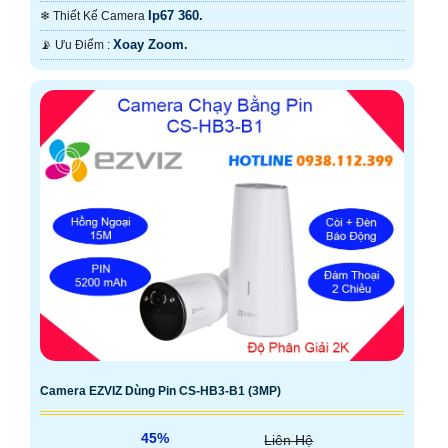
Ip67 360.
❄ Thiết Kế Camera
Xoay Zoom.
️📡 Ưu Điểm :
Camera EZVIZ Dùng Pin CS-HB3-B1 (3MP)
45%
Liên Hệ