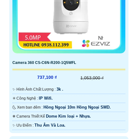
Camera 360 CS-C6N-R200-1Q5WFL
737,100 ₫
1,053,000 ₫
3k .
✨ Hình Ành Chất Lượng :
IP Wifi.
✳️ Công Nghệ :
Hồng Ngoại 10m Hồng Ngoại SMD.
🌜 Xem ban đêm :
Dome Kim loại + Nhựa.
❄ Camera Thiết Kế
Thu Âm Và Loa.
️✨ Ưu Điểm :