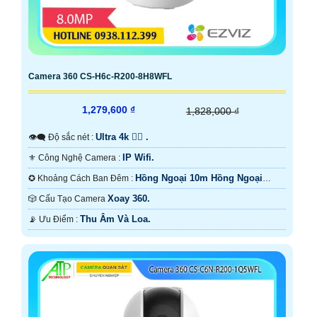
Camera 360 CS-H6c-R200-8H8WFL
1,279,600 ₫
1,828,000 ₫
Ultra 4k 👍🏾 .
👁️‍🗨 Độ sắc nét :
IP Wifi.
⚜️ Công Nghệ Camera :
Hồng Ngoại 10m Hồng Ngoại
✪ Khoảng Cách Ban Đêm :
Smart IR.
Xoay 360.
🎲 Cấu Tạo Camera
Thu Âm Và Loa.
️📡 Ưu Điểm :