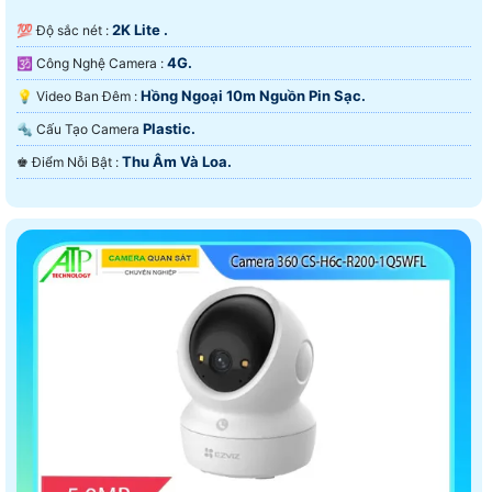
2K Lite .
💯 Độ sắc nét :
4G.
🕉️ Công Nghệ Camera :
Hồng Ngoại 10m Nguồn Pin Sạc.
💡 Video Ban Đêm :
Plastic.
🔩 Cấu Tạo Camera
Thu Âm Và Loa.
️♚ Điểm Nỗi Bật :