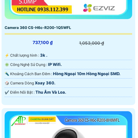
Camera 360 CS-H6c-R200-1Q5WFL
737,100 ₫
1,053,000 ₫
3k .
️⚡ Chất lượng hình :
IP Wifi.
✳️ Công Nghệ Sử Dụng :
Hồng Ngoại 10m Hồng Ngoại SMD.
🔦 Khoảng Cách Ban Đêm :
Xoay 360.
🎲 Camera Dòng
Thu Âm Và Loa.
️✔️ Điểm Nỗi Bật :