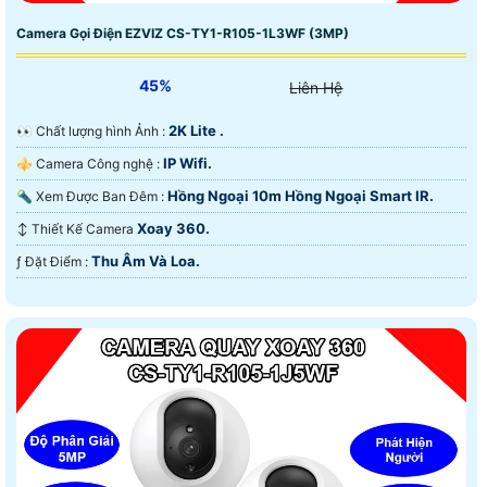
Camera Gọi Điện EZVIZ CS-TY1-R105-1L3WF (3MP)
45%
Liên Hệ
2K Lite .
️👀 Chất lượng hình Ảnh :
IP Wifi.
⚜️ Camera Công nghệ :
Hồng Ngoại 10m Hồng Ngoại Smart IR.
🔦 Xem Được Ban Đêm :
Xoay 360.
↕️ Thiết Kế Camera
Thu Âm Và Loa.
️ƒ Đặt Điểm :