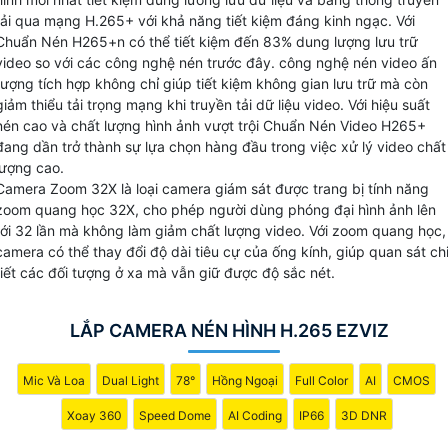
hình ảnh cao.
tải qua mạng H.265+ với khả năng tiết kiệm đáng kinh ngạc. Với
Với Chuẩn nén video H.265+ Ezviz có thể lưu trữ video dài
Chuẩn Nén H265+n có thể tiết kiệm đến 83% dung lượng lưu trữ
hạn một cách tiết kiệm với dung lượng nhỏ gọn hơn so với
video so với các công nghệ nén trước đây. công nghệ nén video ấn
tượng tích hợp không chỉ giúp tiết kiệm không gian lưu trữ mà còn
các chuẩn nén truyền thống. Đồng thời, chất lượng hình ảnh
giảm thiểu tải trọng mạng khi truyền tải dữ liệu video. Với hiệu suất
được giữ nguyên, không bị giảm sút khi nén.
nén cao và chất lượng hình ảnh vượt trội Chuẩn Nén Video H265+
đang dần trở thành sự lựa chọn hàng đầu trong việc xử lý video chất
lượng cao.
Camera Zoom 32X là loại camera giám sát được trang bị tính năng
zoom quang học 32X, cho phép người dùng phóng đại hình ảnh lên
tới 32 lần mà không làm giảm chất lượng video. Với zoom quang học,
camera có thể thay đổi độ dài tiêu cự của ống kính, giúp quan sát ch
tiết các đối tượng ở xa mà vẫn giữ được độ sắc nét.
LẮP CAMERA NÉN HÌNH H.265 EZVIZ
Mic Và Loa
Dual Light
78°
Hồng Ngoại
Full Color
AI
CMOS
Xoay 360
Speed Dome
AI Coding
IP66
3D DNR