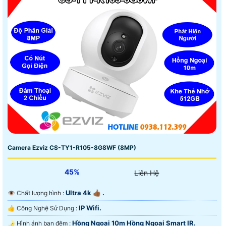
Camera Ezviz CS-TY1-R105-8G8WF (8MP)
45%
Liên Hệ
Ultra 4k 👍🏾 .
👁 Chất lượng hình :
IP Wifi.
👍 Công Nghệ Sử Dụng :
Hồng Ngoại 10m Hồng Ngoại Smart IR.
🌛 Hình ảnh ban đêm :