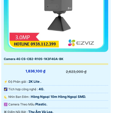
Camera 4G CS-CB2-R105-1K3F4GA-BK
1,836,100 ₫
2,623,000 ₫
2K Lite .
️⚡ Độ Phân giải :
4G.
🌠 Tích hợp công nghệ :
Hồng Ngoại 10m Hồng Ngoại SMD.
🌜 Nhìn Ban Đêm :
Plastic.
🕉️ Camera Theo Mẫu
Thu Âm Và Loa.
️⌘ Điểm Nỗi Bật :