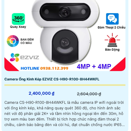
Camera Ống Kính Kép EZVIZ CS-H90-R100-8H44WKFL
2,400,000 ₫
2,604,000 ₫
Camera CS-H90-R100-8H44WKFL là mẫu camera IP wifi ngoài trời
với ống kính kép, khả năng quay quét 360 độ, cho hình ảnh sắc
nét với độ phân giải 2K+ và tầm nhìn hồng ngoại lên đến 30m, hỗ
trợ xem màu ban đêm. Thiết bị tích hợp chức năng đàm thoại 2
chiều, cảnh báo bằng đèn và còi hú, đạt chuẩn chống nước IP65,
giúp hoạt động bền bỉ dưới mọi điều kiện thời tiết Camera an ninh