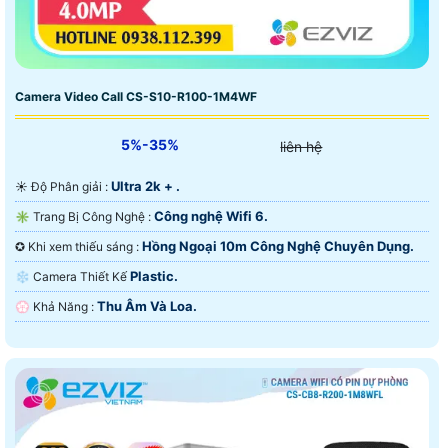
Camera Video Call CS-S10-R100-1M4WF
5%-35%
liên hệ
Ultra 2k + .
☀️ Độ Phân giải :
Công nghệ Wifi 6.
✳️ Trang Bị Công Nghệ :
Hồng Ngoại 10m Công Nghệ Chuyên Dụng.
✪ Khi xem thiếu sáng :
Plastic.
❄ Camera Thiết Kế
Thu Âm Và Loa.
️💮 Khả Năng :