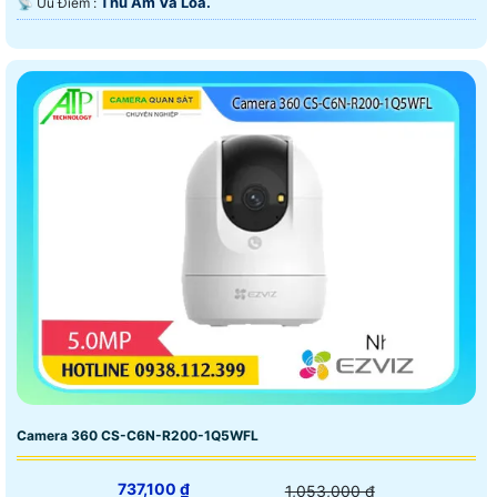
Thu Âm Và Loa.
️📡 Ưu Điểm :
Camera 360 CS-C6N-R200-1Q5WFL
737,100 ₫
1,053,000 ₫