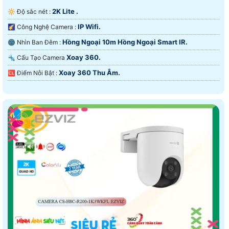
2K Lite .
🔆 Độ sắc nét :
IP Wifi.
🌠 Công Nghệ Camera :
Hồng Ngoại 10m Hồng Ngoại Smart IR.
🌚 Nhìn Ban Đêm :
Xoay 360.
🔩 Cấu Tạo Camera
Xoay 360 Thu Âm.
️🆑 Điểm Nỗi Bật :