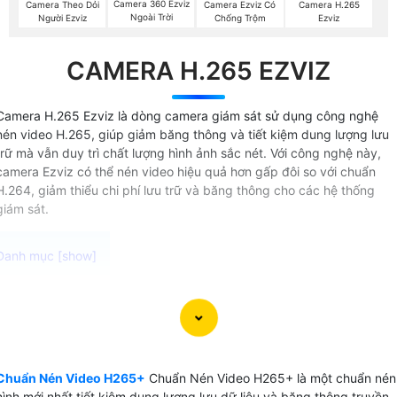
Camera 360 Ezviz
Camera Theo Dỏi
Camera Ezviz Có
Camera H.265
Ngoài Trời
Người Ezviz
Chống Trộm
Ezviz
CAMERA H.265 EZVIZ
Camera H.265 Ezviz là dòng camera giám sát sử dụng công nghệ
nén video H.265, giúp giảm băng thông và tiết kiệm dung lượng lưu
trữ mà vẫn duy trì chất lượng hình ảnh sắc nét. Với công nghệ này,
camera Ezviz có thể nén video hiệu quả hơn gấp đôi so với chuẩn
H.264, giảm thiểu chi phí lưu trữ và băng thông cho các hệ thống
giám sát.
Chuẩn nén video H.265+ Ezviz là một công nghệ nén video
trên camera quan sát được sử dụng trên các thiết bị ghi
video camera cao cấp là chip xử lý video thông minh . Côn
nghệ này cung cấp khả năng nén video hiệu quả đến 83%
Chuẩn Nén Video H265+
Chuẩn Nén Video H265+ là một chuẩn nén
giúp giảm dung lượng file video mà vẫn duy trì chất lượng
hình mới nhất tiết kiệm dung lương lưu dữ liệu và băng thông truyền