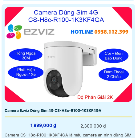
CS-H90-R100-8H44WKFL là camera đa năng kết hợp cảnh báo
ngay lập tức và thông báo qua phần mềm trên điện thoại
Camera Ezviz Dùng Sim 4G CS-H8c-R100-1K3KF4GA
1,899,000 ₫
2,300,000 ₫
Camera CS-H8c-R100-1K3KF4GA là mẫu camera an ninh dùng SIM