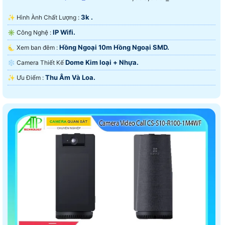
3k .
✨ Hình Ành Chất Lượng :
IP Wifi.
✳️ Công Nghệ :
Hồng Ngoại 10m Hồng Ngoại SMD.
🌜 Xem ban đêm :
Dome Kim loại + Nhựa.
❄ Camera Thiết Kế
Thu Âm Và Loa.
️✨ Ưu Điểm :