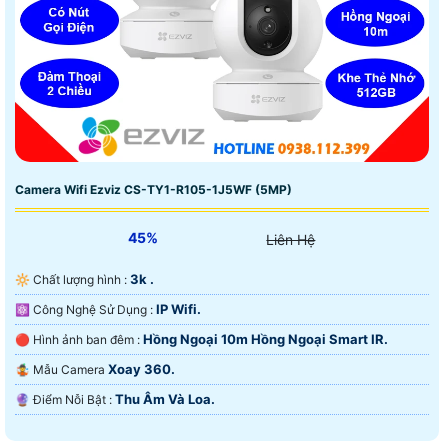
Camera Wifi Ezviz CS-TY1-R105-1J5WF (5MP)
45%
Liên Hệ
3k .
🔆 Chất lượng hình :
IP Wifi.
⚛️ Công Nghệ Sử Dụng :
Hồng Ngoại 10m Hồng Ngoại Smart IR.
🔴 Hình ảnh ban đêm :
Xoay 360.
🤹 Mẫu Camera
Thu Âm Và Loa.
️🔮 Điểm Nỗi Bật :