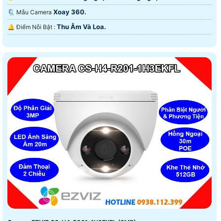
Xoay 360.
🗜️ Mẫu Camera
Thu Âm Và Loa.
️🔔 Điểm Nỗi Bật :