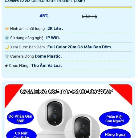
Camera EZVIZ CS-H4-R201-1H3EKFL (3MP)
45%
Liên Hệ
2K Lite .
🔅 Hình ảnh chất lượng :
IP Wifi.
⚙ Sử dụng công nghệ :
Full Color 20m Có Màu Ban Ðêm.
🌙 Xem Được Ban Đêm :
Dome Plastic.
🛡 Camera Dòng
Thu Âm Và Loa.
️♚ Chức Năng :