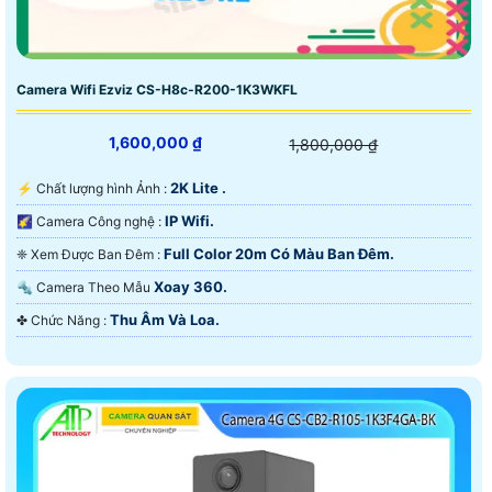
Camera Wifi Ezviz CS-H8c-R200-1K3WKFL
1,600,000 ₫
1,800,000 ₫
2K Lite .
️⚡ Chất lượng hình Ảnh :
IP Wifi.
🌠 Camera Công nghệ :
Full Color 20m Có Màu Ban Ðêm.
❈ Xem Được Ban Đêm :
Xoay 360.
🔩 Camera Theo Mẫu
Thu Âm Và Loa.
️✤ Chức Năng :