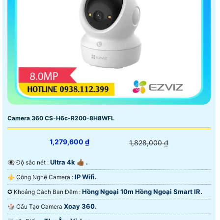
Camera 360 CS-H6c-R200-8H8WFL
1,279,600 ₫
1,828,000 ₫
Ultra 4k 👍🏾 .
👁️‍🗨 Độ sắc nét :
IP Wifi.
⚜️ Công Nghệ Camera :
Hồng Ngoại 10m Hồng Ngoại Smart IR.
✪ Khoảng Cách Ban Đêm :
Xoay 360.
🎲 Cấu Tạo Camera