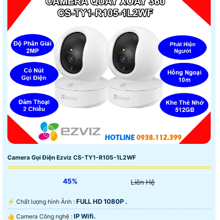
Camera Gọi Điện Ezviz CS-TY1-R105-1L2WF
45%
Liên Hệ
FULL HD 1080P .
️⚡ Chất lượng hình Ảnh :
IP Wifi.
👍 Camera Công nghệ :