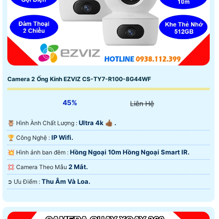
Camera 2 Ống Kính EZVIZ CS-TY7-R100-8G44WF
45%
Liên Hệ
Ultra 4k 👍🏾 .
🦉 Hình Ành Chất Lượng :
IP Wifi.
🏆 Công Nghệ :
Hồng Ngoại 10m Hồng Ngoại Smart IR.
💥 Hình ảnh ban đêm :
2 Mắt.
💢 Camera Theo Mẫu
Thu Âm Và Loa.
️➲ Ưu Điểm :