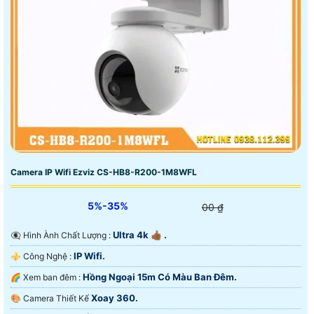
Camera IP Wifi Ezviz CS-HB8-R200-1M8WFL
5%-35%
00 ₫
Ultra 4k 👍🏾 .
👁️‍🗨 Hình Ành Chất Lượng :
IP Wifi.
⚜️ Công Nghệ :
Hồng Ngoại 15m Có Màu Ban Ðêm.
🌈 Xem ban đêm :
Xoay 360.
🎨 Camera Thiết Kế