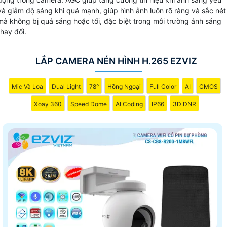
và giảm độ sáng khi quá mạnh, giúp hình ảnh luôn rõ ràng và sắc nét
mà không bị quá sáng hoặc tối, đặc biệt trong môi trường ánh sáng
thay đổi.
LẮP CAMERA NÉN HÌNH H.265 EZVIZ
Mic Và Loa
Dual Light
78°
Hồng Ngoại
Full Color
AI
CMOS
Xoay 360
Speed Dome
AI Coding
IP66
3D DNR