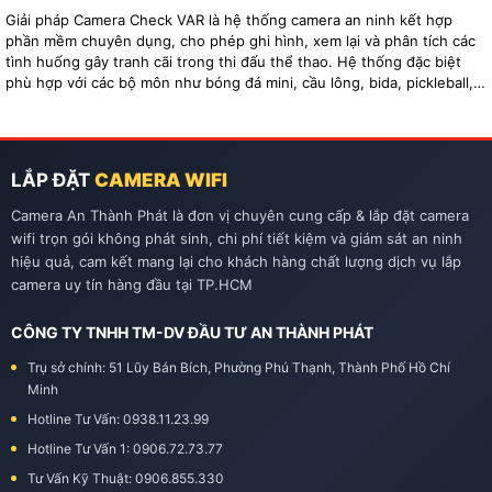
Giải pháp Camera Check VAR là hệ thống camera an ninh kết hợp
phần mềm chuyên dụng, cho phép ghi hình, xem lại và phân tích các
tình huống gây tranh cãi trong thi đấu thể thao. Hệ thống đặc biệt
phù hợp với các bộ môn như bóng đá mini, cầu lông, bida, pickleball,
tennis…
LẮP ĐẶT
CAMERA WIFI
Camera An Thành Phát là đơn vị chuyên cung cấp & lắp đặt camera
wifi trọn gói không phát sinh, chi phí tiết kiệm và giám sát an ninh
hiệu quả, cam kết mang lại cho khách hàng chất lượng dịch vụ lắp
camera uy tín hàng đầu tại TP.HCM
CÔNG TY TNHH TM-DV ĐẦU TƯ AN THÀNH PHÁT
Trụ sở chính: 51 Lũy Bán Bích, Phường Phú Thạnh, Thành Phố Hồ Chí
Minh
Hotline Tư Vấn: 0938.11.23.99
Hotline Tư Vấn 1: 0906.72.73.77
Tư Vấn Kỹ Thuật: 0906.855.330