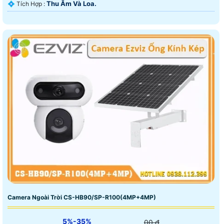
Thu Âm Và Loa.
️💠 Tích Hợp :
Camera Ngoài Trời CS-HB90/SP-R100(4MP+4MP)
5%-35%
00 ₫