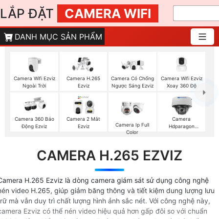
LẮP ĐẶT
CAMERA WIFI
DANH MỤC SẢN PHẨM
Camera Wifi Ezviz
Camera Wifi Ezviz
Camera H.265
Camera Có Chống
Ngoài Trời
Xoay 360 Độ
Ezviz
Ngược Sáng Ezviz
Camera 360 Báo
Camera 2 Mắt
Camera
Camera Ip Full
Động Ezviz
Ezviz
Hdparagon
Color
Starlight
CAMERA H.265 EZVIZ
Camera H.265 Ezviz là dòng camera giám sát sử dụng công nghệ
nén video H.265, giúp giảm băng thông và tiết kiệm dung lượng lưu
trữ mà vẫn duy trì chất lượng hình ảnh sắc nét. Với công nghệ này,
camera Ezviz có thể nén video hiệu quả hơn gấp đôi so với chuẩn