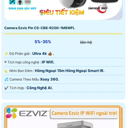
Camera Ezviz Pin CS-CB8-R200-1M8WFL
5%-35%
liên hệ
Ultra 4k 👍🏾 .
️⚡ Độ Phân giải :
IP Wifi.
®️ Tích hợp công nghệ :
Hồng Ngoại 15m Hồng Ngoại Smart IR.
🌜 Nhìn Ban Đêm :
Xoay 360.
💦 Camera Theo Mẫu
Công Nghệ AI.
️✔️ Tích Hợp :