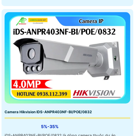
Camera Hikvision IDS-ANPR403NF-BI/POE/0832
5%-35%
iDS-ANPR403NF-BI/POE/0832 là dòng camera thuộc dự án