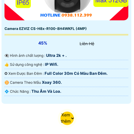
Camera EZVIZ CS-H8x-R100-8H4WKFL (4MP)
45%
Liên Hệ
Ultra 2k + .
👁️‍🗨 Hình ảnh chất lượng :
IP Wifi.
👍 Sử dụng công nghệ :
Full Color 30m Có Màu Ban Ðêm.
✪ Xem Được Ban Đêm :
Xoay 360.
♊ Camera Theo Mẫu
Thu Âm Và Loa.
️💠 Chức Năng :
Xem
thêm