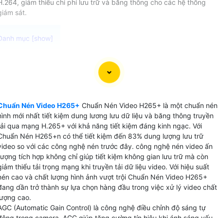
H.264, giảm thiểu chi phí lưu trữ và băng thông cho các hệ thống
giám sát.
Chuẩn nén video H.265+ Ezviz là một công nghệ nén video
trên camera quan sát được sử dụng trên các thiết bị ghi
video camera cao cấp là chip xử lý video thông minh . Côn
nghệ này cung cấp khả năng nén video hiệu quả đến 83%
Chuẩn Nén Video H265+
Chuẩn Nén Video H265+ là một chuẩn nén
giúp giảm dung lượng file video mà vẫn duy trì chất lượng
hình mới nhất tiết kiệm dung lương lưu dữ liệu và băng thông truyền
hình ảnh cao.
tải qua mạng H.265+ với khả năng tiết kiệm đáng kinh ngạc. Với
Với Chuẩn nén video H.265+ Ezviz có thể lưu trữ video dài
Chuẩn Nén H265+n có thể tiết kiệm đến 83% dung lượng lưu trữ
hạn một cách tiết kiệm với dung lượng nhỏ gọn hơn so với
video so với các công nghệ nén trước đây. công nghệ nén video ấn
tượng tích hợp không chỉ giúp tiết kiệm không gian lưu trữ mà còn
các chuẩn nén truyền thống. Đồng thời, chất lượng hình ảnh
giảm thiểu tải trọng mạng khi truyền tải dữ liệu video. Với hiệu suất
được giữ nguyên, không bị giảm sút khi nén.
nén cao và chất lượng hình ảnh vượt trội Chuẩn Nén Video H265+
đang dần trở thành sự lựa chọn hàng đầu trong việc xử lý video chất
lượng cao.
AGC (Automatic Gain Control) là công nghệ điều chỉnh độ sáng tự
động trong camera. AGC giúp tăng cường tín hiệu khi ánh sáng yếu