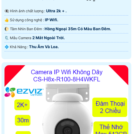
Ultra 2k + .
👁️‍🗨 Hình ảnh chất lượng :
IP Wifi.
👍 Sử dụng công nghệ :
Hồng Ngoại 35m Có Màu Ban Ðêm.
🌔 Tầm Nhìn Ban Đêm :
2 Mắt Ngoài Trời.
🗜️ Mẫu Camera
Thu Âm Và Loa.
️💠 Khả Năng :