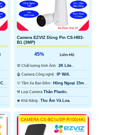
Camera EZVIZ Dùng Pin CS-HB3-
B1 (3MP)
45%
₫
Liên Hệ
2K Lite .
💯 Chất lượng hình Ảnh :
IP Wifi.
🤖️ Camera Công nghệ :
 Có
Hồng Ngoại 15m
💡 Tầm Xa Ban Đêm :
Có Màu Ban Ðêm.
Thân Plastic.
⚒ Loại Camera
Thu Âm Và Loa.
️♚ Khả Năng :