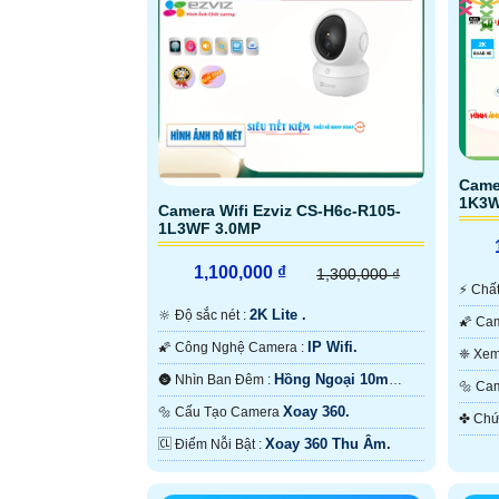
Came
1K3
Camera Wifi Ezviz CS-H6c-R105-
1L3WF 3.0MP
1,100,000 ₫
1,300,000 ₫
️⚡ C
2K Lite .
🔆 Độ sắc nét :
IP Wifi.
🌠 Công Nghệ Camera :
Có M
Hồng Ngoại 10m
🌚 Nhìn Ban Đêm :
🔩 
Hồng Ngoại Smart IR.
Xoay 360.
🔩 Cấu Tạo Camera
Xoay 360 Thu Âm.
️🆑 Điểm Nỗi Bật :