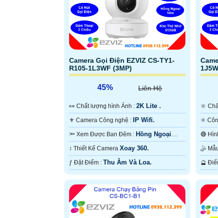
Camera Gọi Điện EZVIZ CS-TY1-
Came
R105-1L3WF (3MP)
1J5W
45%
Liên Hệ
2K Lite .
️👀 Chất lượng hình Ảnh :
🔆 C
IP Wifi.
⚜️ Camera Công nghệ :
Hồng Ngoại
🔦 Xem Được Ban Đêm :
10m Hồng Ngoại Smart IR.
Hồng 
Xoay 360.
↕️ Thiết Kế Camera
🤹 
Thu Âm Và Loa.
️ƒ Đặt Điểm :