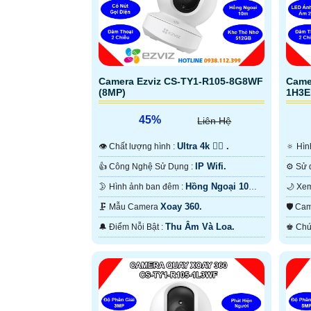
Camera Ezviz CS-TY1-R105-8G8WF
Came
(8MP)
1H3E
45%
Liên Hệ
Ultra 4k 👍🏾 .
👁 Chất lượng hình :
🔅 H
IP Wifi.
👍 Công Nghệ Sử Dụng :
Hồng Ngoại 10m
🌛 Hình ảnh ban đêm :
Hồng Ngoại Smart IR.
Có M
Xoay 360.
🗜️ Mẫu Camera
🛡 C
Thu Âm Và Loa.
️🔔 Điểm Nỗi Bật :