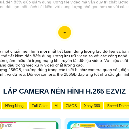
ả đến 83% giúp giảm dung lượng file video mà vẫn duy trì chất lượng
deo dài hạn một cách tiết kiệm với dung lượng nhỏ gọn hơn so với các 
một chuẩn nén hình mới nhất tiết kiệm dung lương lưu dữ liệu và băn
thể tiết kiệm đến 83% dung lượng lưu trữ video so với các công nghệ 
òn giảm thiểu tải trọng mạng khi truyền tải dữ liệu video. Với hiệu su
g đầu trong việc xử lý video chất lượng cao.
 lượng 256GB, thường dùng trong các thiết bị như camera quan sát, điệ
nh, và dữ liệu. Đối với camera, thẻ 256GB đáp ứng tốt nhu cầu ghi hình l
LẮP CAMERA NÉN HÌNH H.265 EZVIZ
Hồng Ngoại
Full Color
AI
CMOS
Xoay 360
Speed Dome