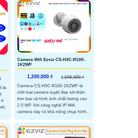
Camera Wifi Ezviz CS-H3C-R100-
1K2WF
1,200,000 ₫
1,500,000 ₫
₫
Camera CS-H3C-R100-1K2WF là
 là
một loại camera tuyệt đẹp với thân
G
kim loại và hình ảnh chất lượng cao
 ở
2.0 MP. Với công nghệ IP Wifi,
camera này có khả năng chụp hình
rõ nét và thu âm cực kỳ ưu việt
goại