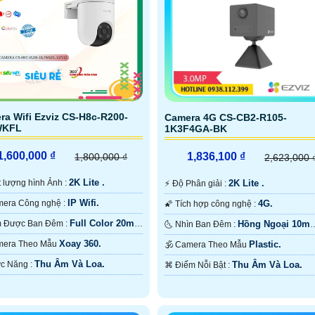
ra Wifi Ezviz CS-H8c-R200-
Camera 4G CS-CB2-R105-
WKFL
1K3F4GA-BK
1,600,000 ₫
1,836,100 ₫
1,800,000 ₫
2,623,000 
2K Lite .
hất lượng hình Ảnh :
2K Lite .
️⚡ Độ Phân giải :
IP Wifi.
🌠 Camera Công nghệ :
4G.
🌠 Tích hợp công nghệ :
Full Color 20m
❈ Xem Được Ban Đêm :
Hồng Ngoại 10m
🌜 Nhìn Ban Đêm :
àu Ban Ðêm.
Hồng Ngoại SMD.
Xoay 360.
Camera Theo Mẫu
Plastic.
🕉️ Camera Theo Mẫu
Thu Âm Và Loa.
️✤ Chức Năng :
Thu Âm Và Loa.
️⌘ Điểm Nỗi Bật :