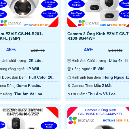
ra EZVIZ CS-H4-R201-
Camera 2 Ống Kính EZVIZ CS-T
KFL (3MP)
R100-8G44WF
45%
45%
Liên Hệ
Liên Hệ
2K Lite .
Ultra 4k 👍🏾 
ình ảnh chất lượng :
🦉 Hình Ành Chất Lượng :
IP Wifi.
IP Wifi.
⚙ Sử dụng công nghệ :
🏆 Công Nghệ :
Full Color 20m
Hồng Ngoại 1
🌙 Xem Được Ban Đêm :
💥 Hình ảnh ban đêm :
àu Ban Ðêm.
Hồng Ngoại Smart IR.
Dome Plastic.
2 Mắt.
amera Dòng
💢 Camera Theo Mẫu
Thu Âm Và Loa.
Thu Âm Và Loa.
️♚ Chức Năng :
️➲ Ưu Điểm :