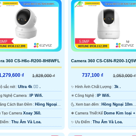
ra 360 CS-H6c-R200-8H8WFL
Camera 360 CS-C6N-R200-1Q5
1,279,600 ₫
737,100 ₫
1,828,000 ₫
1,053,000 ₫
Ultra 4k 👍🏾 .
3k .
️‍🗨 Độ sắc nét :
✨ Hình Ành Chất Lượng :
IP Wifi.
IP Wifi.
⚜️ Công Nghệ Camera :
✳️ Công Nghệ :
Hồng Ngoại
Hồng Ngoại 10m
✪ Khoảng Cách Ban Đêm :
🌜 Xem ban đêm :
ồng Ngoại Smart IR.
Hồng Ngoại SMD.
Xoay 360.
Dome Kim loại +
Cấu Tạo Camera
❄ Camera Thiết Kế
Nhựa.
Thu Âm Và Loa.
Thu Âm Và Loa.
️📡 Ưu Điểm :
️✨ Ưu Điểm :