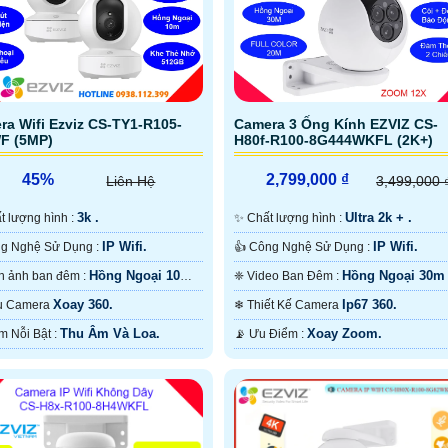
ra Wifi Ezviz CS-TY1-R105-
Camera 3 Ống Kính EZVIZ CS-
F (5MP)
H80f-R100-8G444WKFL (2K+)
45%
2,799,000 ₫
Liên Hệ
3,499,000 
3k .
Ultra 2k + .
hất lượng hình :
✨ Chất lượng hình :
IP Wifi.
IP Wifi.
⚛️ Công Nghệ Sử Dụng :
👍 Công Nghệ Sử Dụng :
Hồng Ngoại 10m
Hồng Ngoại 30m
🔴 Hình ảnh ban đêm :
❈ Video Ban Đêm :
Ngoại Smart IR.
Màu Ban Ðêm.
Xoay 360.
Ip67 360.
Mẫu Camera
❄ Thiết Kế Camera
Thu Âm Và Loa.
Xoay Zoom.
️🔮 Điểm Nỗi Bật :
️📡 Ưu Điểm :