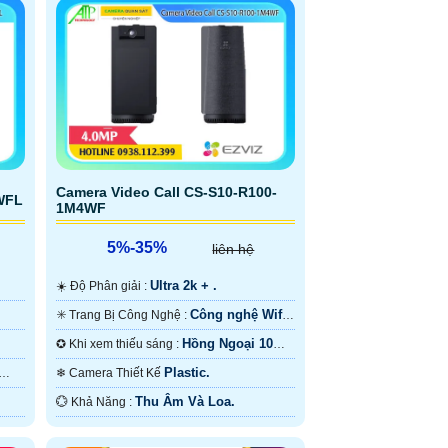
Camera Video Call CS-S10-R100-
WFL
1M4WF
5%-35%
liên hệ
Ultra 2k + .
☀️ Độ Phân giải :
Công nghệ Wifi
✳️ Trang Bị Công Nghệ :
6.
Hồng Ngoại 10m
✪ Khi xem thiếu sáng :
Công Nghệ Chuyên Dụng.
Plastic.
❄ Camera Thiết Kế
Thu Âm Và Loa.
️💮 Khả Năng :