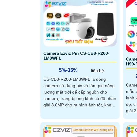
Camera Ezviz Pin CS-CB8-R200-
1M8WFL
Came
H90-
5%-35%
liên hệ
CS-CB8-R200-1M8WFL là dòng
Came
camera sử dụng pin và tấm pin năng
mẫu c
lượng mặt trời để cấp nguồn cho
kính 
camera, trang bị ống kính có độ phân
độ, c
giải 8.0MP cho ra hình ảnh tốt, khe
giải 
cắm thẻ nhớ 512GB, chuẩn chống
đến 3
nước IP 65
Thiết
thoại
còi h