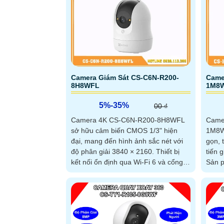
giúp 
kiện 
H90-
năng 
và th
điện 
Camera Giám Sát CS-C6N-R200-
Camer
8H8WFL
1M8
5%-35%
00 ₫
Camera 4K CS-C6N-R200-8H8WFL
Came
sở hữu cảm biến CMOS 1/3" hiện
1M8WF
đại, mang đến hình ảnh sắc nét với
gọn, 
độ phân giải 3840 × 2160. Thiết bị
tiến 
kết nối ổn định qua Wi-Fi 6 và cổng
Sản p
Ethernet, thích hợp giám sát trong
lượng
nhà hoặc ngoài trời
năng 