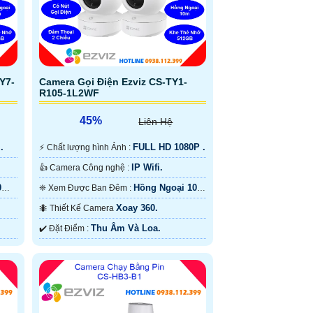
Y7-
Camera Gọi Điện Ezviz CS-TY1-
R105-1L2WF
45%
Liên Hệ
.
FULL HD 1080P .
️⚡ Chất lượng hình Ảnh :
IP Wifi.
👍 Camera Công nghệ :
0m
Hồng Ngoại 10m
❈ Xem Được Ban Đêm :
Hồng Ngoại Smart IR.
Xoay 360.
🐜 Thiết Kế Camera
Thu Âm Và Loa.
️✔️ Đặt Điểm :