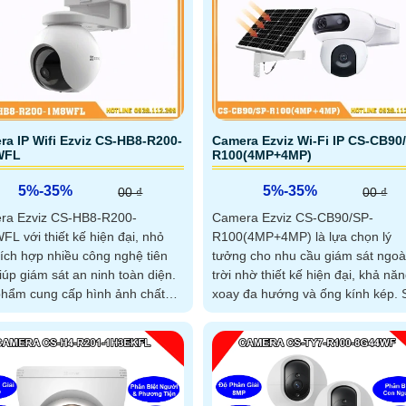
hoạt động bền bỉ dưới mọi điều
thời tiết Camera an ninh CS-
R100-8H44WKFL là camera đa
kết hợp cảnh báo ngay lập tức
ông báo qua phần mềm trên
thoại
a IP Wifi Ezviz CS-HB8-R200-
Camera Ezviz Wi-Fi IP CS-CB90
WFL
R100(4MP+4MP)
5%-35%
5%-35%
00 ₫
00 ₫
ra Ezviz CS-HB8-R200-
Camera Ezviz CS-CB90/SP-
L với thiết kế hiện đại, nhỏ
R100(4MP+4MP) là lựa chọn lý
tích hợp nhiều công nghệ tiên
tưởng cho nhu cầu giám sát ngoà
giúp giám sát an ninh toàn diện.
trời nhờ thiết kế hiện đại, khả nă
hẩm cung cấp hình ảnh chất
xoay đa hướng và ống kính kép. Sản
 cao, tầm nhìn rộng và khả
phẩm cung cấp hình ảnh chất lư
chống chịu thời tiết vượt trội
cao, tích hợp công nghệ chống n
và hồng ngoại thông minh, kết nố
Wi-Fi ổn định