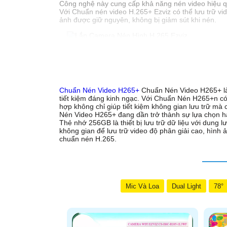
Công nghệ này cung cấp khả năng nén video hiệu qu
Với Chuẩn nén video H.265+ Ezviz có thể lưu trữ vi
ảnh được giữ nguyên, không bị giảm sút khi nén.
'
Chuẩn Nén Video H265+
Chuẩn Nén Video H265+ là 
tiết kiệm đáng kinh ngạc. Với Chuẩn Nén H265+n có 
hợp không chỉ giúp tiết kiệm không gian lưu trữ mà c
Nén Video H265+ đang dần trở thành sự lựa chọn hàn
Thẻ nhớ 256GB là thiết bị lưu trữ dữ liệu với dung
không gian để lưu trữ video độ phân giải cao, hình ả
chuẩn nén H.265.
Mic Và Loa
Dual Light
78°