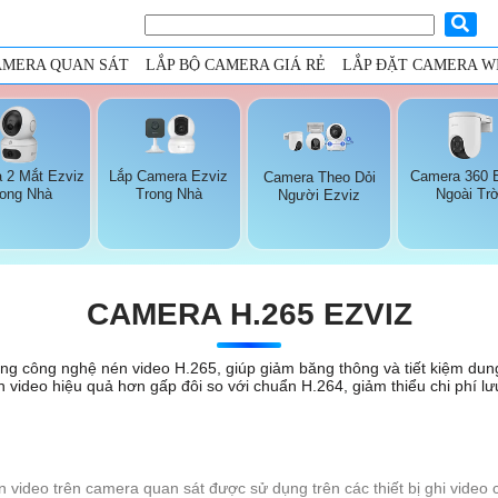
AMERA QUAN SÁT
LẮP BỘ CAMERA GIÁ RẺ
LẮP ĐẶT CAMERA WI
 2 Mắt Ezviz
Lắp Camera Ezviz
Camera 360 
Camera Theo Dỏi
rong Nhà
Trong Nhà
Ngoài Trờ
Người Ezviz
CAMERA H.265 EZVIZ
g công nghệ nén video H.265, giúp giảm băng thông và tiết kiệm dung 
 video hiệu quả hơn gấp đôi so với chuẩn H.264, giảm thiểu chi phí lư
video trên camera quan sát được sử dụng trên các thiết bị ghi video c