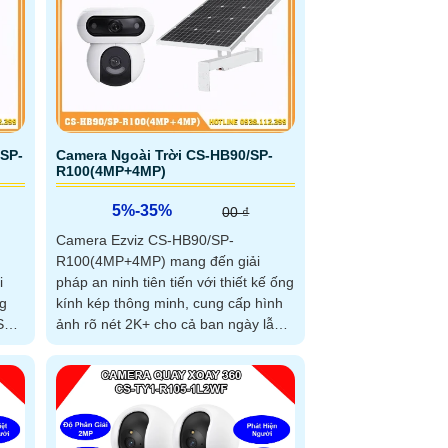
/SP-
Camera Ngoài Trời CS-HB90/SP-
R100(4MP+4MP)
5%-35%
00 ₫
Camera Ezviz CS-HB90/SP-
R100(4MP+4MP) mang đến giải
i
pháp an ninh tiên tiến với thiết kế ống
ng
kính kép thông minh, cung cấp hình
ảnh rõ nét 2K+ cho cả ban ngày lẫn
ợng
đêm. Thiết bị hoạt động hiệu quả nhờ
hiễu
công nghệ Wi-Fi 6 hiện đại và chuẩn
i
nén H