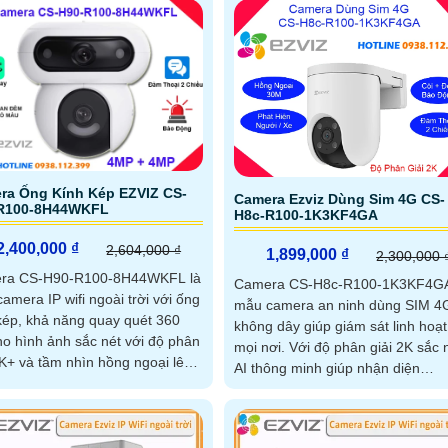
ra Ống Kính Kép EZVIZ CS-
Camera Ezviz Dùng Sim 4G CS-
R100-8H44WKFL
H8c-R100-1K3KF4GA
2,400,000 ₫
2,604,000 ₫
1,899,000 ₫
2,300,000 
ra CS-H90-R100-8H44WKFL là
Camera CS-H8c-R100-1K3KF4GA
amera IP wifi ngoài trời với ống
mẫu camera an ninh dùng SIM 4
kép, khả năng quay quét 360
không dây giúp giám sát linh hoạt
ho hình ảnh sắc nét với độ phân
mọi nơi. Với độ phân giải 2K sắc nét,
2K+ và tầm nhìn hồng ngoại lên
AI thông minh giúp nhận diện
0m, hỗ trợ xem màu ban đêm.
người/xe chính xác, cùng hồng n
 bị tích hợp chức năng đàm
30m và chế độ màu ban đêm
 2 chiều, cảnh báo bằng đèn và
ú, đạt chuẩn chống nước IP65,