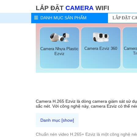
LẮP ĐẶT
CAMERA
WIFI
DANH MỤC
SẢN PHẨM
LẮP ĐẶT C
Camera Ezviz 360
Camera
Camera Nhựa Plastic
T
Ezviz
Camera H.265 Ezviz là dòng camera giám sát sử dụn
sắc nét. Với công nghệ này, camera Ezviz có thể nén
Chuẩn nén video H.265+ Ezviz là một công nghệ nén 