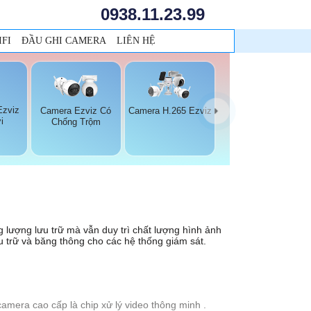
0938.11.23.99
FI
ĐẦU GHI CAMERA
LIÊN HỆ
Ezviz
Camera Ezviz Có
Camera H.265 Ezviz
i
Chống Trộm
lượng lưu trữ mà vẫn duy trì chất lượng hình ảnh
u trữ và băng thông cho các hệ thống giám sát.
amera cao cấp là chip xử lý video thông minh .