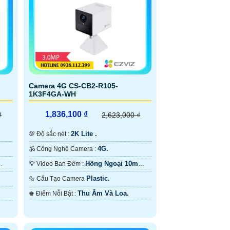
Camera 4G CS-CB2-R105-
1K3F4GA-WH
1,836,100 ₫
₫
2,623,000 ₫
2K Lite .
💯 Độ sắc nét :
4G.
🕉️ Công Nghệ Camera :
Hồng Ngoại 10m
💡 Video Ban Đêm :
Nguồn Pin Sạc.
Plastic.
🔩 Cấu Tạo Camera
Thu Âm Và Loa.
️♚ Điểm Nỗi Bật :