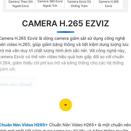
Camera 360 Ezviz
Camera Theo Dỏi
Camera Ezviz Có
Camera H.265
Ngoài Trời
Người Ezviz
Chống Trộm
Ezviz
CAMERA H.265 EZVIZ
Camera H.265 Ezviz là dòng camera giám sát sử dụng công nghệ
nén video H.265, giúp giảm băng thông và tiết kiệm dung lượng lưu
trữ mà vẫn duy trì chất lượng hình ảnh sắc nét. Với công nghệ này,
camera Ezviz có thể nén video hiệu quả hơn gấp đôi so với chuẩn
H.264, giảm thiểu chi phí lưu trữ và băng thông cho các hệ thống
giám sát.
Chuẩn nén video H.265+ Ezviz là một công nghệ nén video
trên camera quan sát được sử dụng trên các thiết bị ghi
video camera cao cấp là chip xử lý video thông minh . Côn
nghệ này cung cấp khả năng nén video hiệu quả đến 83%
Chuẩn Nén Video H265+
Chuẩn Nén Video H265+ là một chuẩn nén
giúp giảm dung lượng file video mà vẫn duy trì chất lượng
hình mới nhất tiết kiệm dung lương lưu dữ liệu và băng thông truyền