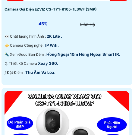
Camera Gọi Điện EZVIZ CS-TY1-R105-1L3WF (3MP)
45%
Liên Hệ
2K Lite .
️👀 Chất lượng hình Ảnh :
IP Wifi.
⚜️ Camera Công nghệ :
Hồng Ngoại 10m Hồng Ngoại Smart IR.
🔦 Xem Được Ban Đêm :
Xoay 360.
↕️ Thiết Kế Camera
Thu Âm Và Loa.
️ƒ Đặt Điểm :