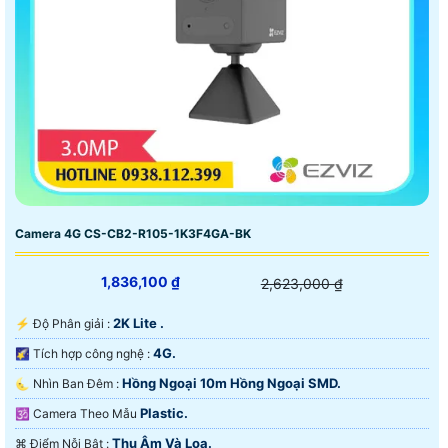
Camera 4G CS-CB2-R105-1K3F4GA-BK
1,836,100 ₫
2,623,000 ₫
2K Lite .
️⚡ Độ Phân giải :
4G.
🌠 Tích hợp công nghệ :
Hồng Ngoại 10m Hồng Ngoại SMD.
🌜 Nhìn Ban Đêm :
Plastic.
🕉️ Camera Theo Mẫu
Thu Âm Và Loa.
️⌘ Điểm Nỗi Bật :