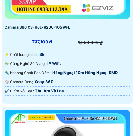
Camera 360 CS-H6c-R200-1Q5WFL
737,100 ₫
1,053,000 ₫
3k .
️⚡ Chất lượng hình :
IP Wifi.
✳️ Công Nghệ Sử Dụng :
Hồng Ngoại 10m Hồng Ngoại SMD.
🔦 Khoảng Cách Ban Đêm :
Xoay 360.
🎲 Camera Dòng
Thu Âm Và Loa.
️✔️ Điểm Nỗi Bật :