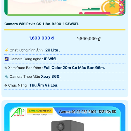
Camera Wifi Ezviz CS-H8c-R200-1K3WKFL
1,600,000 ₫
1,800,000 ₫
2K Lite .
️⚡ Chất lượng hình Ảnh :
IP Wifi.
🌠 Camera Công nghệ :
Full Color 20m Có Màu Ban Ðêm.
❈ Xem Được Ban Đêm :
Xoay 360.
🔩 Camera Theo Mẫu
Thu Âm Và Loa.
️✤ Chức Năng :