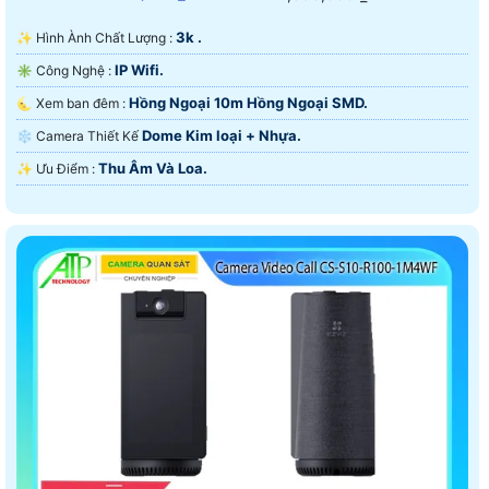
3k .
✨ Hình Ành Chất Lượng :
IP Wifi.
✳️ Công Nghệ :
Hồng Ngoại 10m Hồng Ngoại SMD.
🌜 Xem ban đêm :
Dome Kim loại + Nhựa.
❄ Camera Thiết Kế
Thu Âm Và Loa.
️✨ Ưu Điểm :