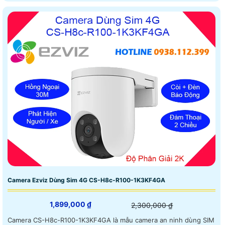
CS-H90-R100-8H44WKFL là camera đa năng kết hợp cảnh báo
ngay lập tức và thông báo qua phần mềm trên điện thoại
Camera Ezviz Dùng Sim 4G CS-H8c-R100-1K3KF4GA
1,899,000 ₫
2,300,000 ₫
Camera CS-H8c-R100-1K3KF4GA là mẫu camera an ninh dùng SIM