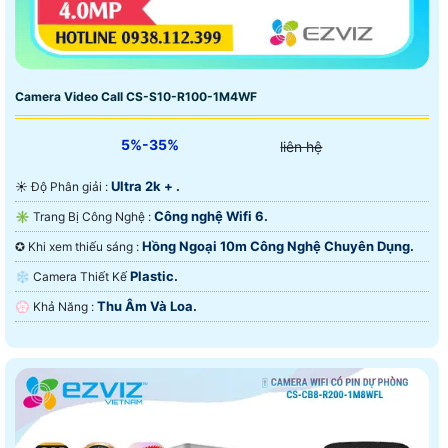
Camera Video Call CS-S10-R100-1M4WF
5%-35%
liên hệ
Ultra 2k + .
☀️ Độ Phân giải :
Công nghệ Wifi 6.
✳️ Trang Bị Công Nghệ :
Hồng Ngoại 10m Công Nghệ Chuyên Dụng.
✪ Khi xem thiếu sáng :
Plastic.
❄ Camera Thiết Kế
Thu Âm Và Loa.
️💮 Khả Năng :