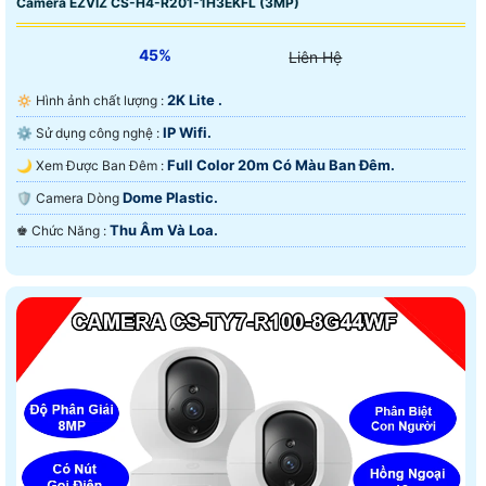
Camera EZVIZ CS-H4-R201-1H3EKFL (3MP)
45%
Liên Hệ
2K Lite .
🔅 Hình ảnh chất lượng :
IP Wifi.
⚙ Sử dụng công nghệ :
Full Color 20m Có Màu Ban Ðêm.
🌙 Xem Được Ban Đêm :
Dome Plastic.
🛡 Camera Dòng
Thu Âm Và Loa.
️♚ Chức Năng :