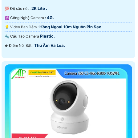
2K Lite .
💯 Độ sắc nét :
4G.
🕉️ Công Nghệ Camera :
Hồng Ngoại 10m Nguồn Pin Sạc.
💡 Video Ban Đêm :
Plastic.
🔩 Cấu Tạo Camera
Thu Âm Và Loa.
️♚ Điểm Nỗi Bật :