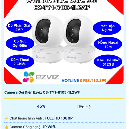
Camera Gọi Điện Ezviz CS-TY1-R105-1L2WF
45%
Liên Hệ
FULL HD 1080P .
️⚡ Chất lượng hình Ảnh :
IP Wifi.
👍 Camera Công nghệ :