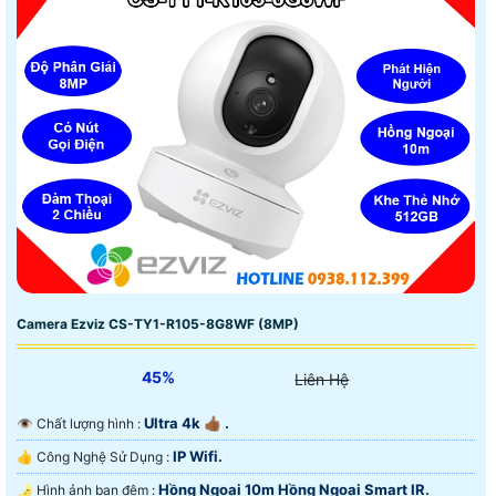
Camera Ezviz CS-TY1-R105-8G8WF (8MP)
45%
Liên Hệ
Ultra 4k 👍🏾 .
👁 Chất lượng hình :
IP Wifi.
👍 Công Nghệ Sử Dụng :
Hồng Ngoại 10m Hồng Ngoại Smart IR.
🌛 Hình ảnh ban đêm :