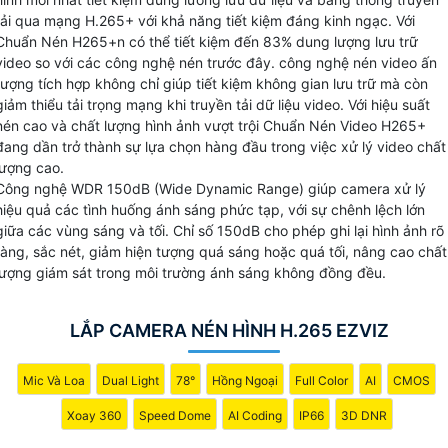
hình ảnh cao.
tải qua mạng H.265+ với khả năng tiết kiệm đáng kinh ngạc. Với
Với Chuẩn nén video H.265+ Ezviz có thể lưu trữ video dài
Chuẩn Nén H265+n có thể tiết kiệm đến 83% dung lượng lưu trữ
hạn một cách tiết kiệm với dung lượng nhỏ gọn hơn so với
video so với các công nghệ nén trước đây. công nghệ nén video ấn
tượng tích hợp không chỉ giúp tiết kiệm không gian lưu trữ mà còn
các chuẩn nén truyền thống. Đồng thời, chất lượng hình ảnh
giảm thiểu tải trọng mạng khi truyền tải dữ liệu video. Với hiệu suất
được giữ nguyên, không bị giảm sút khi nén.
nén cao và chất lượng hình ảnh vượt trội Chuẩn Nén Video H265+
đang dần trở thành sự lựa chọn hàng đầu trong việc xử lý video chất
lượng cao.
Công nghệ WDR 150dB (Wide Dynamic Range) giúp camera xử lý
hiệu quả các tình huống ánh sáng phức tạp, với sự chênh lệch lớn
giữa các vùng sáng và tối. Chỉ số 150dB cho phép ghi lại hình ảnh rõ
ràng, sắc nét, giảm hiện tượng quá sáng hoặc quá tối, nâng cao chất
lượng giám sát trong môi trường ánh sáng không đồng đều.
LẮP CAMERA NÉN HÌNH H.265 EZVIZ
Mic Và Loa
Dual Light
78°
Hồng Ngoại
Full Color
AI
CMOS
Xoay 360
Speed Dome
AI Coding
IP66
3D DNR