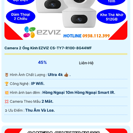
Camera 2 Ống Kính EZVIZ CS-TY7-R100-8G44WF
45%
Liên Hệ
Ultra 4k 👍🏾 .
🦉 Hình Ành Chất Lượng :
IP Wifi.
🏆 Công Nghệ :
Hồng Ngoại 10m Hồng Ngoại Smart IR.
💥 Hình ảnh ban đêm :
2 Mắt.
💢 Camera Theo Mẫu
Thu Âm Và Loa.
️➲ Ưu Điểm :