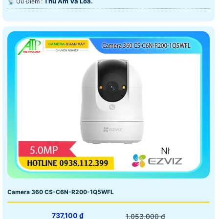
Thu Âm Và Loa.
️📡 Ưu Điểm :
Camera 360 CS-C6N-R200-1Q5WFL
737,100 ₫
1,053,000 ₫