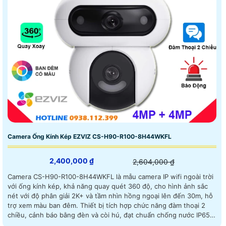
Camera Ống Kính Kép EZVIZ CS-H90-R100-8H44WKFL
2,400,000 ₫
2,604,000 ₫
Camera CS-H90-R100-8H44WKFL là mẫu camera IP wifi ngoài trời
với ống kính kép, khả năng quay quét 360 độ, cho hình ảnh sắc
nét với độ phân giải 2K+ và tầm nhìn hồng ngoại lên đến 30m, hỗ
trợ xem màu ban đêm. Thiết bị tích hợp chức năng đàm thoại 2
chiều, cảnh báo bằng đèn và còi hú, đạt chuẩn chống nước IP65,
giúp hoạt động bền bỉ dưới mọi điều kiện thời tiết Camera an ninh