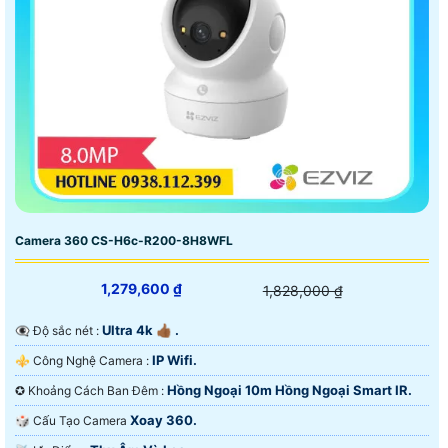
Camera 360 CS-H6c-R200-8H8WFL
1,279,600 ₫
1,828,000 ₫
Ultra 4k 👍🏾 .
👁️‍🗨 Độ sắc nét :
IP Wifi.
⚜️ Công Nghệ Camera :
Hồng Ngoại 10m Hồng Ngoại Smart IR.
✪ Khoảng Cách Ban Đêm :
Xoay 360.
🎲 Cấu Tạo Camera