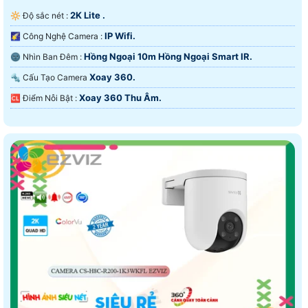
2K Lite .
🔆 Độ sắc nét :
IP Wifi.
🌠 Công Nghệ Camera :
Hồng Ngoại 10m Hồng Ngoại Smart IR.
🌚 Nhìn Ban Đêm :
Xoay 360.
🔩 Cấu Tạo Camera
Xoay 360 Thu Âm.
️🆑 Điểm Nỗi Bật :