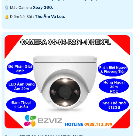
Xoay 360.
🗜️ Mẫu Camera
Thu Âm Và Loa.
️🔔 Điểm Nỗi Bật :