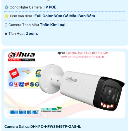
IP POE.
⚙ Công Nghệ Camera :
Full Color 60m Có Màu Ban Ðêm.
⭐ Xem ban đêm :
Thân Kim loại.
↕️ Camera Theo Mẫu
Zoom.
️♚ Tích Hợp :
Camera Dahua DH-IPC-HFW3649TP-ZAS-IL