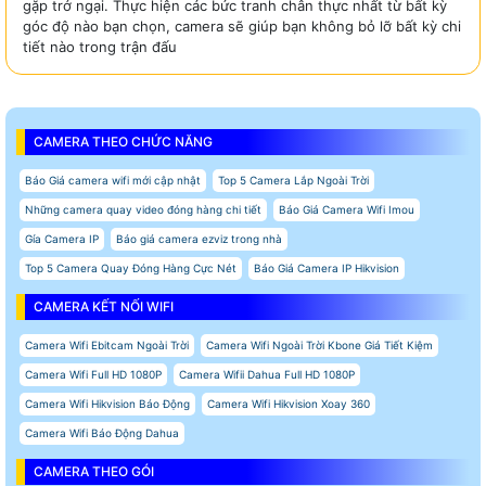
gặp trở ngại. Thực hiện các bức tranh chân thực nhất từ bất kỳ
góc độ nào bạn chọn, camera sẽ giúp bạn không bỏ lỡ bất kỳ chi
tiết nào trong trận đấu
CAMERA THEO CHỨC NĂNG
Báo Giá camera wifi mới cập nhật
Top 5 Camera Lắp Ngoài Trời
Những camera quay video đóng hàng chi tiết
Báo Giá Camera Wifi Imou
Gía Camera IP
Báo giá camera ezviz trong nhà
Top 5 Camera Quay Đóng Hàng Cực Nét
Báo Giá Camera IP Hikvision
CAMERA KẾT NỐI WIFI
Camera Wifi Ebitcam Ngoài Trời
Camera Wifi Ngoài Trời Kbone Giá Tiết Kiệm
Camera Wifi Full HD 1080P
Camera Wifii Dahua Full HD 1080P
Camera Wifi Hikvision Báo Động
Camera Wifi Hikvision Xoay 360
Camera Wifi Báo Động Dahua
CAMERA THEO GÓI