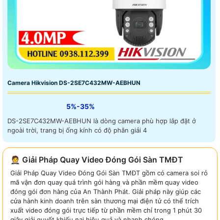
Camera Hikvision DS-2SE7C432MW-AEBHUN
5%-35%
DS-2SE7C432MW-AEBHUN là dòng camera phù hợp lắp đặt ở
ngoài trời, trang bị ống kính có độ phân giải 4
🤵 Giải Pháp Quay Video Đóng Gói Sàn TMĐT
Giải Pháp Quay Video Đóng Gói Sàn TMĐT gồm có camera soi rỏ
mã vận đơn quay quá trình gói hàng và phần mềm quay video
đóng gói đơn hàng của An Thành Phát. Giải pháp này giúp các
cửa hành kinh doanh trên sàn thương mại điện tử có thể trích
xuất video đóng gói trực tiếp từ phần mềm chỉ trong 1 phút 30
giây giải quyết khiếu nại hiệu quả và nhanh chóng