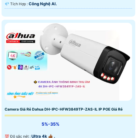
Công Nghệ AI.
️💎 Tích Hợp :
Camera Giá Rẻ Dahua DH-IPC-HFW3849TP-ZAS-IL IP POE Giá Rẻ
5%-35%
Ultra 4k 👍🏾 .
💯 Độ sắc nét :