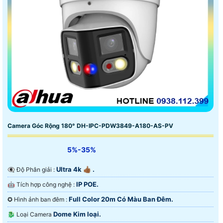
Camera Góc Rộng 180° DH-IPC-PDW3849-A180-AS-PV
5%-35%
Ultra 4k 👍🏾 .
👁️‍🗨 Độ Phân giải :
IP POE.
🤖️ Tích hợp công nghệ :
Full Color 20m Có Màu Ban Ðêm.
✪ Hình ảnh ban đêm :
Dome Kim loại.
🐉️ Loại Camera