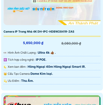
Camera IP Trong Nhà 4K DH-IPC-HDBW2841R-ZAS
5,650,000 ₫
8,080,000 ₫
Ultra 4k 👍🏾 .
️👀 Hình Ành Chất Lượng :
IP POE.
⚛️ Tích hợp công nghệ :
Hồng Ngoại 40m Hồng Ngoại Smart IR.
🌜 Xem ban đêm :
Dome Kim loại.
👑 Cấu Tạo Camera
Thu Âm.
️💫 Ưu Điểm :