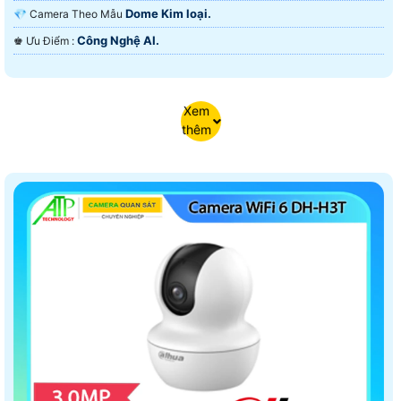
Dome Kim loại.
💎 Camera Theo Mẫu
Công Nghệ AI.
️♚ Ưu Điểm :
Xem
thêm