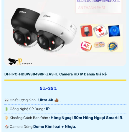
DH-IPC-HDBW3849RP-ZAS-IL Camera HD IP Dahua Giá Rẻ
5%-35%
Ultra 4k 👍🏾 .
️👀 Chất lượng hình :
IP.
✳️ Công Nghệ Sử Dụng :
Hồng Ngoại 50m Hồng Ngoại Smart IR.
🔅 Khoảng Cách Ban Đêm :
Dome Kim loại + Nhựa.
🎲 Camera Dòng