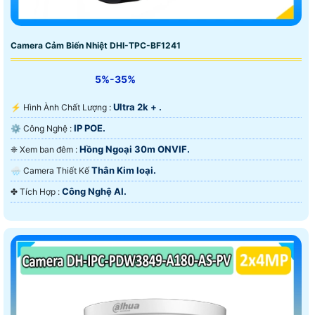
Camera Cảm Biến Nhiệt DHI-TPC-BF1241
5%-35%
Ultra 2k + .
️⚡ Hình Ành Chất Lượng :
IP POE.
⚙ Công Nghệ :
Hồng Ngoại 30m ONVIF.
❈ Xem ban đêm :
Thân Kim loại.
🌧️ Camera Thiết Kế
Công Nghệ AI.
️✤ Tích Hợp :