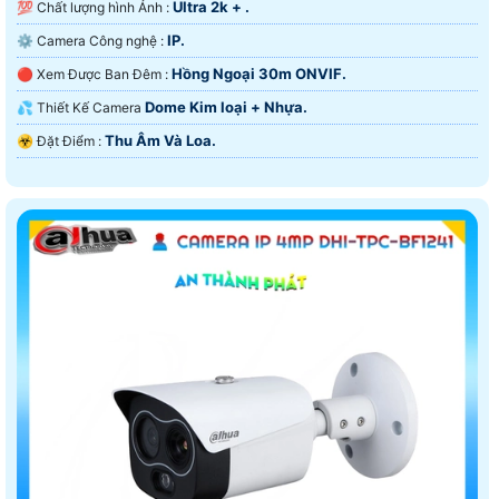
Ultra 2k + .
💯 Chất lượng hình Ảnh :
IP.
⚙ Camera Công nghệ :
Hồng Ngoại 30m ONVIF.
🔴 Xem Được Ban Đêm :
Dome Kim loại + Nhựa.
💦 Thiết Kế Camera
Thu Âm Và Loa.
️☣️ Đặt Điểm :