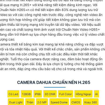
Với Chuẩn nén video H.265+ Dahua có thể lưu trữ video dà
tải qua mạng H.265+ với khả năng tiết kiệm đáng kinh ngạc. Với
hạn một cách tiết kiệm với dung lượng nhỏ gọn hơn so với
Chuẩn Nén H265+n có thể tiết kiệm đến 83% dung lượng lưu trữ
video so với các công nghệ nén trước đây. công nghệ nén video ấn
các chuẩn nén truyền thống. Đồng thời, chất lượng hình ảnh
tượng tích hợp không chỉ giúp tiết kiệm không gian lưu trữ mà còn
được giữ nguyên, không bị giảm sút khi nén.
giảm thiểu tải trọng mạng khi truyền tải dữ liệu video. Với hiệu suất
nén cao và chất lượng hình ảnh vượt trội Chuẩn Nén Video H265+
đang dần trở thành sự lựa chọn hàng đầu trong việc xử lý video chất
lượng cao.
camera thiết kế bằng kim loại mang lại khả năng chống va đập vượt
trội và tỏa nhiệt hiệu quả. Với thiết kế chắc chắn, sản phẩm không ch
bền bỉ hơn mà còn chống chịu tốt với các điều kiện thời tiết khắc
nghiệt. Tuổi thọ của camera được nâng cao, đảm bảo hoạt động ổn
định trong thời gian dài. Đây là lựa chọn lý tưởng cho hệ thống giám
sát an ninh, đáp ứng nhu cầu bảo vệ cho cả trong nhà và ngoài trời.
CAMERA DAHUA CHUẨN NÉN H.265
Có Led
128GB
IP66
3D DNR
Full Color
Hồng Ngoại
AI
Dual Light
Thân
2.0 MP
Speed Dome
CMOS
Xoay 360