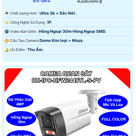
5%-35%
4,220,000 ₫
Ultra 3k + Sắc Nét .
👁 Chất lượng hình :
IP.
⚜️ Công Nghệ Sử Dụng :
Hồng Ngoại 30m Hồng Ngoại SMD.
🌚 Video Ban Đêm :
Dome Kim loại + Nhựa.
♊ Cấu Tạo Camera
Thu Âm.
️🔔 Ưu Điểm :