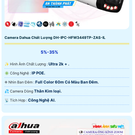
Camera Dahua Chất Lượng DH-IPC-HFW3449TP-ZAS-IL
5%-35%
Ultra 2k + .
✨ Hình Ành Chất Lượng :
IP POE.
✳️ Công Nghệ :
Full Color 60m Có Màu Ban Ðêm.
❈ Nhìn Ban Đêm :
Thân Kim loại.
💦 Camera Dòng
Công Nghệ AI.
️📡 Tích Hợp :