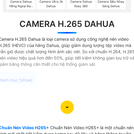
Camera Dahua
Camera Ultra 2k
Camera Dahua
Camera Siêu Nhạy
Hồng Ngoại Ban
Dahua
Xoay 360
Sáng Dahua
Đêm
CAMERA H.265 DAHUA
Camera H.265 Dahua là loại camera sử dụng công nghệ nén video
H.265 (HEVC) của hãng Dahua, giúp giảm dung lượng tệp video mà
vẫn giữ được chất lượng hình ảnh sắc nét. So với chuẩn H.264, H.26
nén video hiệu quả hơn đến 50%, giúp tiết kiệm không gian lưu trữ v
giảm băng thông cần thiết cho hệ thống giám sát.
Chuẩn nén video H.265+ Dahua là một công nghệ nén
video trên camera quan sát được sử dụng trên các thiết bị
ghi video camera cao cấp là chip xử lý video thông minh .
Công nghệ này cung cấp khả năng nén video hiệu quả đến
83% giúp giảm dung lượng file video mà vẫn duy trì chất
Chuẩn Nén Video H265+
Chuẩn Nén Video H265+ là một chuẩn nén
lượng hình ảnh cao.
hình mới nhất tiết kiệm dung lương lưu dữ liệu và băng thông truyền