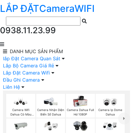
LẮP ĐẶT
Camera
WIFI
0938.11.23.99
DANH MỤC
SẢN PHẨM
lắp Đặt Camera Quan Sát
Lắp Bộ Camera Giá Rẻ
Lắp Đặt Camera Wifi
Đầu Ghi Camera
Liên Hệ
Camera Wifi
Camera Nhận Diện
Camera Dahua Full
Camera Ip Dome
Dahua Có Màu
Biển Số Dahua
Hd 1080P
Dahua
Ban Đêm