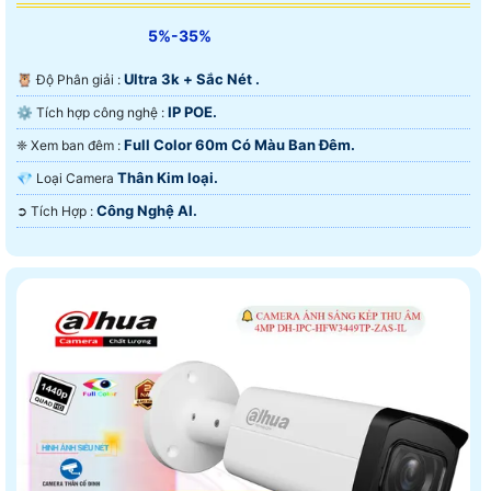
5%-35%
Ultra 3k + Sắc Nét .
🦉 Độ Phân giải :
IP POE.
⚙ Tích hợp công nghệ :
Full Color 60m Có Màu Ban Ðêm.
❈ Xem ban đêm :
Thân Kim loại.
💎 Loại Camera
Công Nghệ AI.
️➲ Tích Hợp :