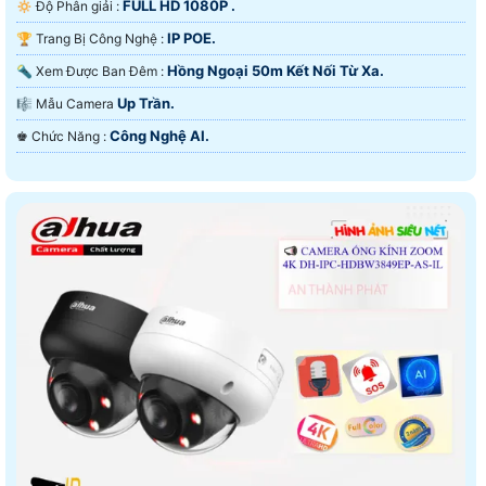
FULL HD 1080P .
🔅 Độ Phân giải :
IP POE.
🏆 Trang Bị Công Nghệ :
Hồng Ngoại 50m Kết Nối Từ Xa.
🔦 Xem Được Ban Đêm :
Up Trần.
🎼️ Mẫu Camera
Công Nghệ AI.
️♚ Chức Năng :