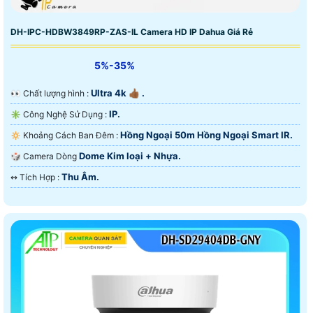
DH-IPC-HDBW3849RP-ZAS-IL Camera HD IP Dahua Giá Rẻ
5%-35%
Ultra 4k 👍🏾 .
️👀 Chất lượng hình :
IP.
✳️ Công Nghệ Sử Dụng :
Hồng Ngoại 50m Hồng Ngoại Smart IR.
🔅 Khoảng Cách Ban Đêm :
Dome Kim loại + Nhựa.
🎲 Camera Dòng
Thu Âm.
️↭ Tích Hợp :