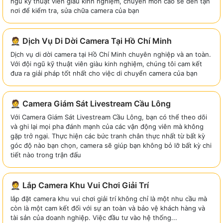
ngũ kỹ thuật viên giàu kinh nghiệm, chuyên môn cao sẽ đến tận
nơi để kiểm tra, sửa chữa camera của bạn
🤵 Dịch Vụ Di Dời Camera Tại Hồ Chí Minh
Dịch vụ di dời camera tại Hồ Chí Minh chuyên nghiệp và an toàn.
Với đội ngũ kỹ thuật viên giàu kinh nghiệm, chúng tôi cam kết
đưa ra giải pháp tốt nhất cho việc di chuyển camera của bạn
🤵 Camera Giám Sát Livestream Cầu Lông
Với Camera Giám Sát Livestream Cầu Lông, bạn có thể theo dõi
và ghi lại mọi pha đánh mạnh của các vận động viên mà không
gặp trở ngại. Thực hiện các bức tranh chân thực nhất từ bất kỳ
góc độ nào bạn chọn, camera sẽ giúp bạn không bỏ lỡ bất kỳ chi
tiết nào trong trận đấu
🤵 Lắp Camera Khu Vui Chơi Giải Trí
lắp đặt camera khu vui chơi giải trí không chỉ là một nhu cầu mà
còn là một cam kết đối với sự an toàn và bảo vệ khách hàng và
tài sản của doanh nghiệp. Việc đầu tư vào hệ thống...