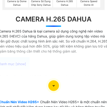
Camera Ip Dome
Camera Sử Dụng
Camera H.265
Camera Speed
Dahua
Chip Sony Dahua
Dahua
Dome AI
CAMERA H.265 DAHUA
Camera H.265 Dahua là loại camera sử dụng công nghệ nén video
H.265 (HEVC) của hãng Dahua, giúp giảm dung lượng tệp video mà
vẫn giữ được chất lượng hình ảnh sắc nét. So với chuẩn H.264, H.26
nén video hiệu quả hơn đến 50%, giúp tiết kiệm không gian lưu trữ v
giảm băng thông cần thiết cho hệ thống giám sát.
Chuẩn nén video H.265+ Dahua là một công nghệ nén
video trên camera quan sát được sử dụng trên các thiết bị
ghi video camera cao cấp là chip xử lý video thông minh .
Công nghệ này cung cấp khả năng nén video hiệu quả đến
83% giúp giảm dung lượng file video mà vẫn duy trì chất
Chuẩn Nén Video H265+
Chuẩn Nén Video H265+ là một chuẩn nén
lượng hình ảnh cao.
hình mới nhất tiết kiệm dung lương lưu dữ liệu và băng thông truyền