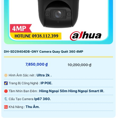
DH-SD29404DB-GNY Camera Quay Quét 360 4MP
7,850,000 ₫
10,290,000 ₫
Ultra 2k .
🔆 Hình Ảnh Sắc nét :
IP POE.
🌠 Trang Bị Công Nghệ :
Hồng Ngoại 50m Hồng Ngoại Smart IR.
🔴 Tầm Nhìn Ban Đêm :
Ip67 360.
🗜️ Cấu Tạo Camera
Thu Âm.
️🆑 Khả Năng :