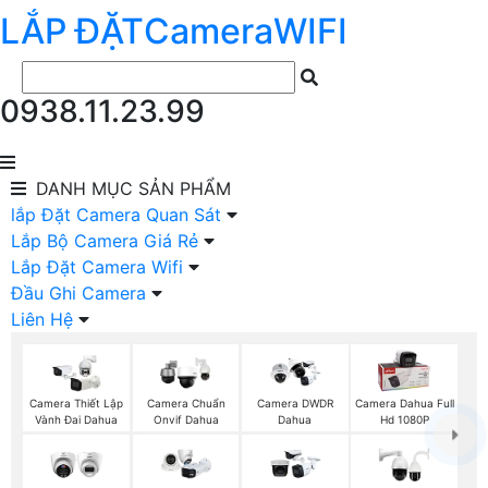
LẮP ĐẶT
Camera
WIFI
0938.11.23.99
DANH MỤC
SẢN PHẨM
lắp Đặt Camera Quan Sát
Lắp Bộ Camera Giá Rẻ
Lắp Đặt Camera Wifi
Đầu Ghi Camera
Liên Hệ
Camera Thiết Lập
Camera Chuẩn
Camera DWDR
Camera Dahua Full
Vành Đai Dahua
Onvif Dahua
Dahua
Hd 1080P