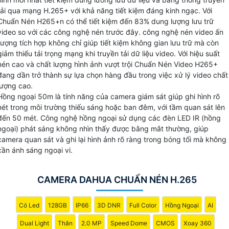
Với Chuẩn nén video H.265+ Dahua có thể lưu trữ video dà
tải qua mạng H.265+ với khả năng tiết kiệm đáng kinh ngạc. Với
hạn một cách tiết kiệm với dung lượng nhỏ gọn hơn so với
Chuẩn Nén H265+n có thể tiết kiệm đến 83% dung lượng lưu trữ
video so với các công nghệ nén trước đây. công nghệ nén video ấn
các chuẩn nén truyền thống. Đồng thời, chất lượng hình ảnh
tượng tích hợp không chỉ giúp tiết kiệm không gian lưu trữ mà còn
được giữ nguyên, không bị giảm sút khi nén.
giảm thiểu tải trọng mạng khi truyền tải dữ liệu video. Với hiệu suất
nén cao và chất lượng hình ảnh vượt trội Chuẩn Nén Video H265+
đang dần trở thành sự lựa chọn hàng đầu trong việc xử lý video chất
lượng cao.
Hồng ngoại 50m là tính năng của camera giám sát giúp ghi hình rõ
nét trong môi trường thiếu sáng hoặc ban đêm, với tầm quan sát lên
đến 50 mét. Công nghệ hồng ngoại sử dụng các đèn LED IR (hồng
ngoại) phát sáng không nhìn thấy được bằng mắt thường, giúp
camera quan sát và ghi lại hình ảnh rõ ràng trong bóng tối mà không
cần ánh sáng ngoại vi.
CAMERA DAHUA CHUẨN NÉN H.265
Có Led
128GB
IP66
3D DNR
Full Color
Hồng Ngoại
AI
Dual Light
Thân
2.0 MP
Speed Dome
CMOS
Xoay 360