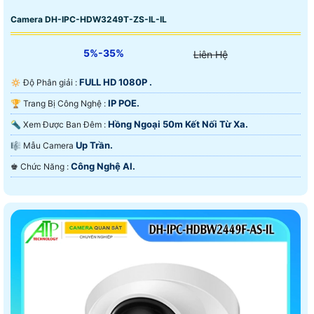
Camera DH-IPC-HDW3249T-ZS-IL-IL
5%-35%
Liên Hệ
FULL HD 1080P .
🔅 Độ Phân giải :
IP POE.
🏆 Trang Bị Công Nghệ :
Hồng Ngoại 50m Kết Nối Từ Xa.
🔦 Xem Được Ban Đêm :
Up Trần.
🎼️ Mẫu Camera
Công Nghệ AI.
️♚ Chức Năng :