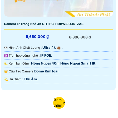
Camera IP Trong Nhà 4K DH-IPC-HDBW2841R-ZAS
5,650,000 ₫
8,080,000 ₫
Ultra 4k 👍🏾 .
️👀 Hình Ành Chất Lượng :
IP POE.
⚛️ Tích hợp công nghệ :
Hồng Ngoại 40m Hồng Ngoại Smart IR.
🌜 Xem ban đêm :
Dome Kim loại.
👑 Cấu Tạo Camera
Thu Âm.
️💫 Ưu Điểm :
Xem
thêm