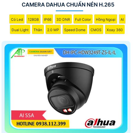
CAMERA DAHUA CHUẨN NÉN H.265
Có Led
128GB
IP66
3D DNR
Full Color
Hồng Ngoại
AI
Dual Light
Thân
2.0 MP
Speed Dome
CMOS
Xoay 360