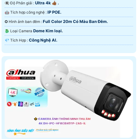
Ultra 4k 👍🏾 .
👁️‍🗨 Độ Phân giải :
IP POE.
🤖️ Tích hợp công nghệ :
Full Color 20m Có Màu Ban Ðêm.
✪ Hình ảnh ban đêm :
Dome Kim loại.
🐉️ Loại Camera
Công Nghệ AI.
️💎 Tích Hợp :