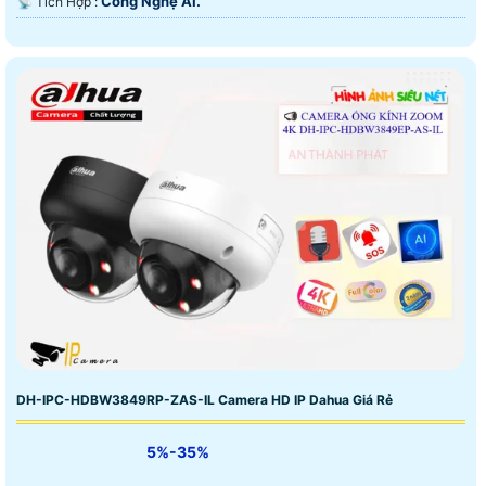
Công Nghệ AI.
️📡 Tích Hợp :
DH-IPC-HDBW3849RP-ZAS-IL Camera HD IP Dahua Giá Rẻ
5%-35%