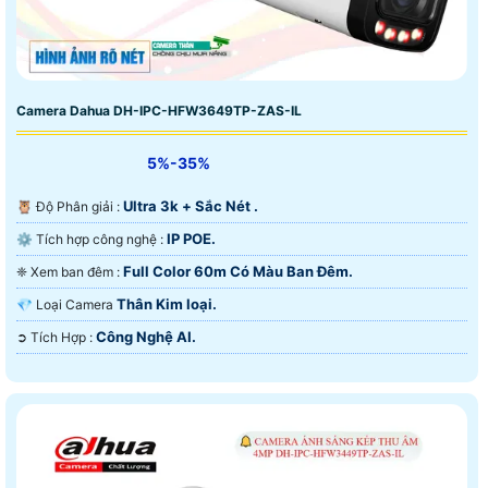
Camera Dahua DH-IPC-HFW3649TP-ZAS-IL
5%-35%
Ultra 3k + Sắc Nét .
🦉 Độ Phân giải :
IP POE.
⚙ Tích hợp công nghệ :
Full Color 60m Có Màu Ban Ðêm.
❈ Xem ban đêm :
Thân Kim loại.
💎 Loại Camera
Công Nghệ AI.
️➲ Tích Hợp :