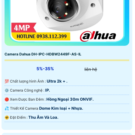
Camera Dahua DH-IPC-HDBW2449F-AS-IL
5%-35%
liên hệ
Ultra 2k + .
💯 Chất lượng hình Ảnh :
IP.
⚙ Camera Công nghệ :
Hồng Ngoại 30m ONVIF.
🔴 Xem Được Ban Đêm :
Dome Kim loại + Nhựa.
💦 Thiết Kế Camera
Thu Âm Và Loa.
️☣️ Đặt Điểm :