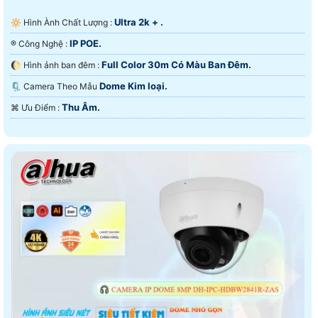
Ultra 2k + .
🔆 Hình Ành Chất Lượng :
IP POE.
®️ Công Nghệ :
Full Color 30m Có Màu Ban Ðêm.
🌔 Hình ảnh ban đêm :
Dome Kim loại.
🗜️ Camera Theo Mẫu
Thu Âm.
️⌘ Ưu Điểm :