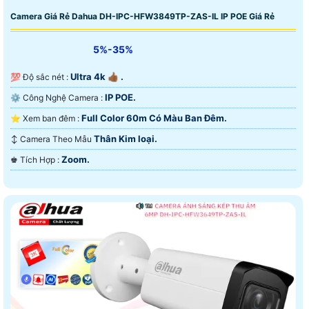
Camera Giá Rẻ Dahua DH-IPC-HFW3849TP-ZAS-IL IP POE Giá Rẻ
5%-35%
Ultra 4k 👍🏾 .
💯 Độ sắc nét :
IP POE.
⚙ Công Nghệ Camera :
Full Color 60m Có Màu Ban Ðêm.
⭐ Xem ban đêm :
Thân Kim loại.
↕️ Camera Theo Mẫu
Zoom.
️♚ Tích Hợp :