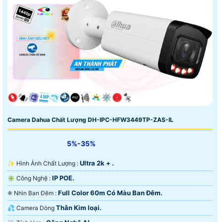
Camera Dahua Chất Lượng DH-IPC-HFW3449TP-ZAS-IL
5%-35%
Ultra 2k + .
✨ Hình Ành Chất Lượng :
IP POE.
✳️ Công Nghệ :
Full Color 60m Có Màu Ban Ðêm.
❈ Nhìn Ban Đêm :
Thân Kim loại.
💦 Camera Dòng