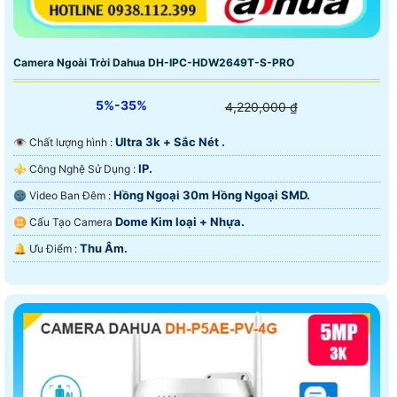
Camera Ngoài Trời Dahua DH-IPC-HDW2649T-S-PRO
5%-35%
4,220,000 ₫
Ultra 3k + Sắc Nét .
👁 Chất lượng hình :
IP.
⚜️ Công Nghệ Sử Dụng :
Hồng Ngoại 30m Hồng Ngoại SMD.
🌚 Video Ban Đêm :
Dome Kim loại + Nhựa.
♊ Cấu Tạo Camera
Thu Âm.
️🔔 Ưu Điểm :