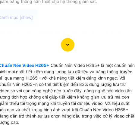
giảm băng thông cần thiết cho hệ thống giám sát.
Chuẩn nén video H.265+ Dahua là một công nghệ nén
video trên camera quan sát được sử dụng trên các thiết bị
ghi video camera cao cấp là chip xử lý video thông minh .
Công nghệ này cung cấp khả năng nén video hiệu quả đến
83% giúp giảm dung lượng file video mà vẫn duy trì chất
Chuẩn Nén Video H265+
Chuẩn Nén Video H265+ là một chuẩn nén
lượng hình ảnh cao.
hình mới nhất tiết kiệm dung lương lưu dữ liệu và băng thông truyền
Với Chuẩn nén video H.265+ Dahua có thể lưu trữ video dà
tải qua mạng H.265+ với khả năng tiết kiệm đáng kinh ngạc. Với
hạn một cách tiết kiệm với dung lượng nhỏ gọn hơn so với
Chuẩn Nén H265+n có thể tiết kiệm đến 83% dung lượng lưu trữ
video so với các công nghệ nén trước đây. công nghệ nén video ấn
các chuẩn nén truyền thống. Đồng thời, chất lượng hình ảnh
tượng tích hợp không chỉ giúp tiết kiệm không gian lưu trữ mà còn
được giữ nguyên, không bị giảm sút khi nén.
giảm thiểu tải trọng mạng khi truyền tải dữ liệu video. Với hiệu suất
nén cao và chất lượng hình ảnh vượt trội Chuẩn Nén Video H265+
đang dần trở thành sự lựa chọn hàng đầu trong việc xử lý video chất
lượng cao.