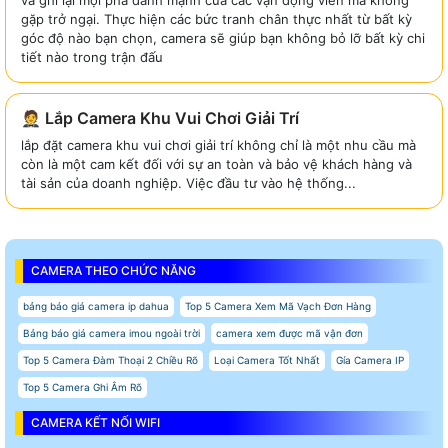
và ghi lại mọi pha đánh mạnh của các vận động viên mà không
gặp trở ngại. Thực hiện các bức tranh chân thực nhất từ bất kỳ
góc độ nào bạn chọn, camera sẽ giúp bạn không bỏ lỡ bất kỳ chi
tiết nào trong trận đấu
🤵 Lắp Camera Khu Vui Chơi Giải Trí
lắp đặt camera khu vui chơi giải trí không chỉ là một nhu cầu mà
còn là một cam kết đối với sự an toàn và bảo vệ khách hàng và
tài sản của doanh nghiệp. Việc đầu tư vào hệ thống...
CAMERA THEO CHỨC NĂNG
bảng báo giá camera ip dahua
Top 5 Camera Xem Mã Vạch Đơn Hàng
Bảng báo giá camera imou ngoài trời
camera xem được mã vận đơn
Top 5 Camera Đàm Thoại 2 Chiều Rõ
Loại Camera Tốt Nhất
Gía Camera IP
Top 5 Camera Ghi Âm Rõ
CAMERA KẾT NỐI WIFI