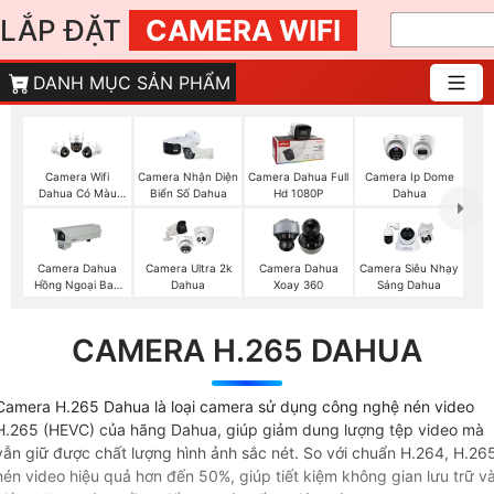
LẮP ĐẶT
CAMERA WIFI
DANH MỤC SẢN PHẨM
Camera Wifi
Camera Nhận Diện
Camera Dahua Full
Camera Ip Dome
Dahua Có Màu
Biển Số Dahua
Hd 1080P
Dahua
Ban Đêm
Camera Dahua
Camera Ultra 2k
Camera Dahua
Camera Siêu Nhạy
Hồng Ngoại Ban
Dahua
Xoay 360
Sáng Dahua
Đêm
CAMERA H.265 DAHUA
Camera H.265 Dahua là loại camera sử dụng công nghệ nén video
H.265 (HEVC) của hãng Dahua, giúp giảm dung lượng tệp video mà
vẫn giữ được chất lượng hình ảnh sắc nét. So với chuẩn H.264, H.26
nén video hiệu quả hơn đến 50%, giúp tiết kiệm không gian lưu trữ v