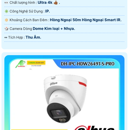
Ultra 4k 👍🏾 .
️👀 Chất lượng hình :
IP.
✳️ Công Nghệ Sử Dụng :
Hồng Ngoại 50m Hồng Ngoại Smart IR.
🔅 Khoảng Cách Ban Đêm :
Dome Kim loại + Nhựa.
🎲 Camera Dòng
Thu Âm.
️↭ Tích Hợp :