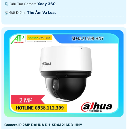
Xoay 360.
🗜️ Cấu Tạo Camera
Thu Âm Và Loa.
️📡 Đặt Điểm :
Camera IP 2MP DAHUA DH-SD4A216DB-HNY