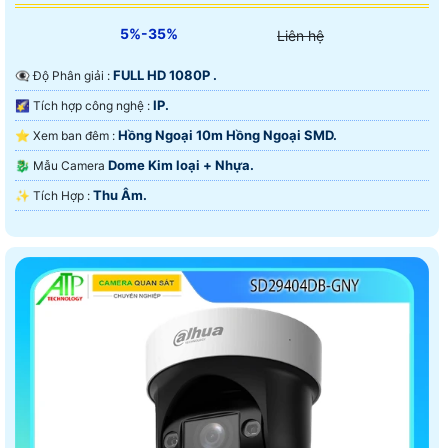
5%-35%
Liên hệ
FULL HD 1080P .
👁️‍🗨 Độ Phân giải :
IP.
🌠 Tích hợp công nghệ :
Hồng Ngoại 10m Hồng Ngoại SMD.
⭐ Xem ban đêm :
Dome Kim loại + Nhựa.
🐉️ Mẫu Camera
Thu Âm.
️✨ Tích Hợp :