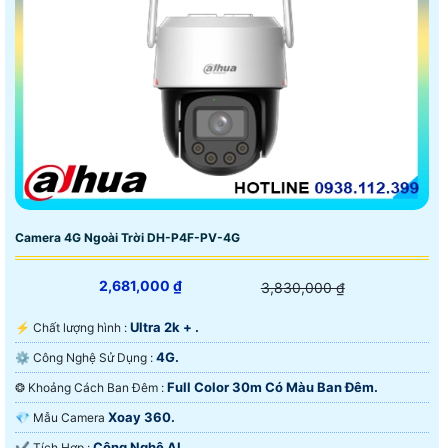
Camera 4G Ngoài Trời DH-P4F-PV-4G
2,681,000 ₫
3,830,000 ₫
Ultra 2k + .
️⚡ Chất lượng hình :
4G.
⚙ Công Nghệ Sử Dụng :
Full Color 30m Có Màu Ban Ðêm.
❂ Khoảng Cách Ban Đêm :
Xoay 360.
💎 Mẫu Camera
Công Nghệ AI.
️✔️ Tích Hợp :