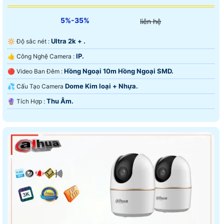
5%-35%
liên hệ
Ultra 2k + .
🔆 Độ sắc nét :
IP.
👍 Công Nghệ Camera :
Hồng Ngoại 10m Hồng Ngoại SMD.
🔴 Video Ban Đêm :
Dome Kim loại + Nhựa.
💦 Cấu Tạo Camera
Thu Âm.
️🔮 Tích Hợp :