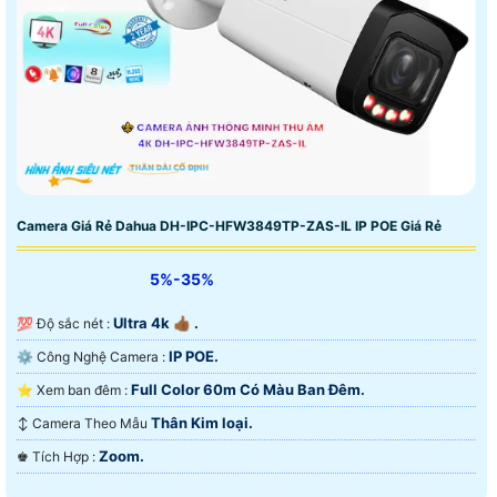
Camera Giá Rẻ Dahua DH-IPC-HFW3849TP-ZAS-IL IP POE Giá Rẻ
5%-35%
Ultra 4k 👍🏾 .
💯 Độ sắc nét :
IP POE.
⚙ Công Nghệ Camera :
Full Color 60m Có Màu Ban Ðêm.
⭐ Xem ban đêm :
Thân Kim loại.
↕️ Camera Theo Mẫu
Zoom.
️♚ Tích Hợp :