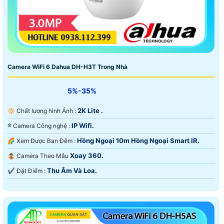
Camera WiFi 6 Dahua DH-H3T Trong Nhà
5%-35%
2K Lite .
🔆 Chất lượng hình Ảnh :
IP Wifi.
®️ Camera Công nghệ :
Hồng Ngoại 10m Hồng Ngoại Smart IR.
🌈 Xem Được Ban Đêm :
Xoay 360.
🤹 Camera Theo Mẫu
Thu Âm Và Loa.
️✔️ Đặt Điểm :