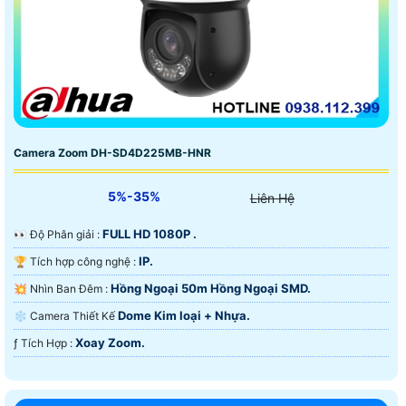
Camera Zoom DH-SD4D225MB-HNR
5%-35%
Liên Hệ
FULL HD 1080P .
️👀 Độ Phân giải :
IP.
🏆 Tích hợp công nghệ :
Hồng Ngoại 50m Hồng Ngoại SMD.
💥 Nhìn Ban Đêm :
Dome Kim loại + Nhựa.
❄ Camera Thiết Kế
Xoay Zoom.
️ƒ Tích Hợp :