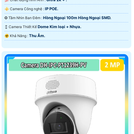
IP POE.
⚜️ Camera Công nghệ :
Hồng Ngoại 100m Hồng Ngoại SMD.
✪ Tầm Nhìn Ban Đêm :
Dome Kim loại + Nhựa.
↕️ Camera Thiết Kế
Thu Âm.
️☣️ Khả Năng :