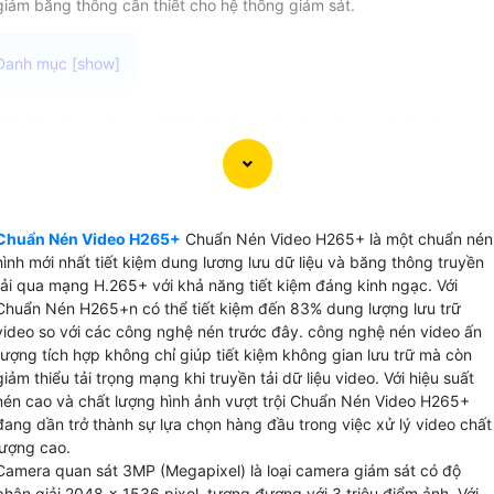
giảm băng thông cần thiết cho hệ thống giám sát.
Chuẩn nén video H.265+ Dahua là một công nghệ nén
video trên camera quan sát được sử dụng trên các thiết bị
ghi video camera cao cấp là chip xử lý video thông minh .
Công nghệ này cung cấp khả năng nén video hiệu quả đến
83% giúp giảm dung lượng file video mà vẫn duy trì chất
Chuẩn Nén Video H265+
Chuẩn Nén Video H265+ là một chuẩn nén
lượng hình ảnh cao.
hình mới nhất tiết kiệm dung lương lưu dữ liệu và băng thông truyền
Với Chuẩn nén video H.265+ Dahua có thể lưu trữ video dà
tải qua mạng H.265+ với khả năng tiết kiệm đáng kinh ngạc. Với
hạn một cách tiết kiệm với dung lượng nhỏ gọn hơn so với
Chuẩn Nén H265+n có thể tiết kiệm đến 83% dung lượng lưu trữ
video so với các công nghệ nén trước đây. công nghệ nén video ấn
các chuẩn nén truyền thống. Đồng thời, chất lượng hình ảnh
tượng tích hợp không chỉ giúp tiết kiệm không gian lưu trữ mà còn
được giữ nguyên, không bị giảm sút khi nén.
giảm thiểu tải trọng mạng khi truyền tải dữ liệu video. Với hiệu suất
nén cao và chất lượng hình ảnh vượt trội Chuẩn Nén Video H265+
đang dần trở thành sự lựa chọn hàng đầu trong việc xử lý video chất
lượng cao.
Camera quan sát 3MP (Megapixel) là loại camera giám sát có độ
phân giải 2048 x 1536 pixel, tương đương với 3 triệu điểm ảnh. Với