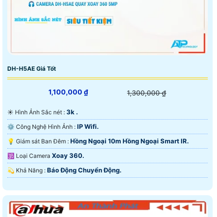
DH-H5AE Giá Tốt
1,100,000 ₫
1,300,000 ₫
3k .
☀️ Hình Ảnh Sắc nét :
IP Wifi.
⚙ Công Nghệ Hình Ảnh :
Hồng Ngoại 10m Hồng Ngoại Smart IR.
💡 Giám sát Ban Đêm :
Xoay 360.
🕉️ Loại Camera
Báo Động Chuyển Động.
️💫 Khả Năng :