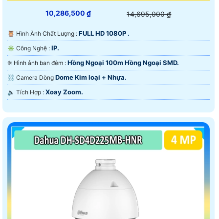
10,286,500 ₫
14,695,000 ₫
FULL HD 1080P .
🦉 Hình Ành Chất Lượng :
IP.
✳️ Công Nghệ :
Hồng Ngoại 100m Hồng Ngoại SMD.
❈ Hình ảnh ban đêm :
Dome Kim loại + Nhựa.
⛓ Camera Dòng
Xoay Zoom.
️🔈 Tích Hợp :