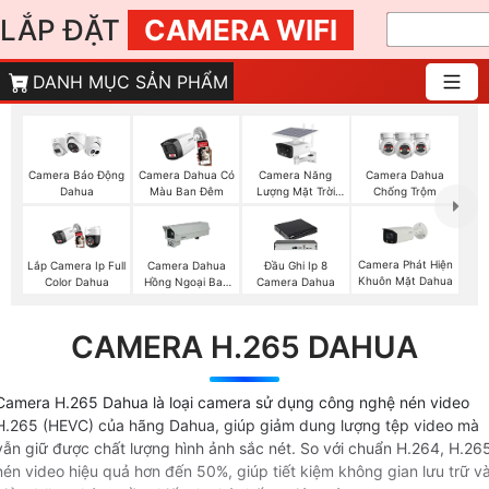
LẮP ĐẶT
CAMERA WIFI
DANH MỤC SẢN PHẨM
Camera Năng
Camera Báo Động
Camera Dahua Có
Camera Dahua
Lượng Mặt Trời
Dahua
Màu Ban Đêm
Chống Trộm
Dahua
Camera Phát Hiện
Lắp Camera Ip Full
Camera Dahua
Đầu Ghi Ip 8
Khuôn Mặt Dahua
Color Dahua
Hồng Ngoại Ban
Camera Dahua
Đêm
CAMERA H.265 DAHUA
Camera H.265 Dahua là loại camera sử dụng công nghệ nén video
H.265 (HEVC) của hãng Dahua, giúp giảm dung lượng tệp video mà
vẫn giữ được chất lượng hình ảnh sắc nét. So với chuẩn H.264, H.26
nén video hiệu quả hơn đến 50%, giúp tiết kiệm không gian lưu trữ v