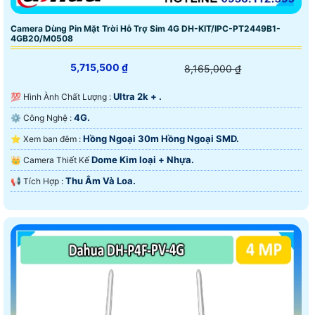
Camera Dùng Pin Mặt Trời Hỗ Trợ Sim 4G DH-KIT/IPC-PT2449B1-
4GB20/M0508
5,715,500 ₫
8,165,000 ₫
Ultra 2k + .
💯 Hình Ành Chất Lượng :
4G.
⚙ Công Nghệ :
Hồng Ngoại 30m Hồng Ngoại SMD.
⭐ Xem ban đêm :
Dome Kim loại + Nhựa.
👑 Camera Thiết Kế
Thu Âm Và Loa.
️📢 Tích Hợp :