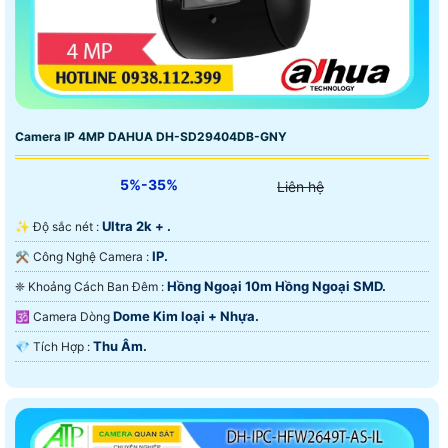
Camera IP 4MP DAHUA DH-SD29404DB-GNY
5%-35%
Liên hệ
Ultra 2k + .
✨ Độ sắc nét :
IP.
⚒ Công Nghệ Camera :
Hồng Ngoại 10m Hồng Ngoại SMD.
❈ Khoảng Cách Ban Đêm :
Dome Kim loại + Nhựa.
🕉️ Camera Dòng
Thu Âm.
️💎 Tích Hợp :