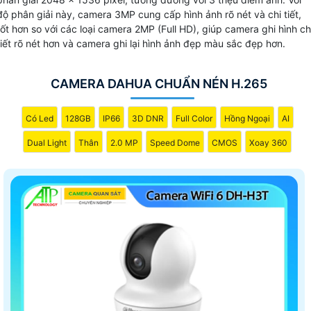
độ phân giải này, camera 3MP cung cấp hình ảnh rõ nét và chi tiết,
tốt hơn so với các loại camera 2MP (Full HD), giúp camera ghi hình ch
tiết rõ nét hơn và camera ghi lại hình ảnh đẹp màu sắc đẹp hơn.
CAMERA DAHUA CHUẨN NÉN H.265
Có Led
128GB
IP66
3D DNR
Full Color
Hồng Ngoại
AI
Dual Light
Thân
2.0 MP
Speed Dome
CMOS
Xoay 360