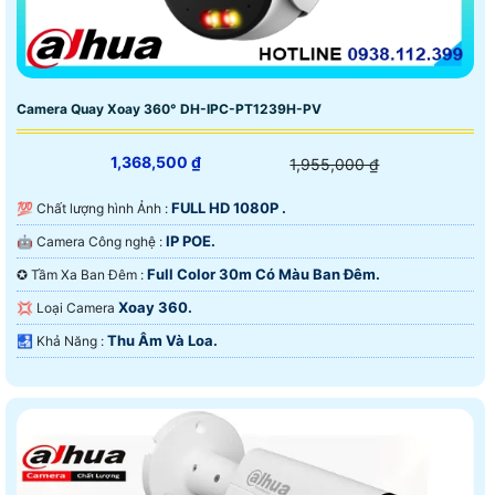
Camera Quay Xoay 360° DH-IPC-PT1239H-PV
1,368,500 ₫
1,955,000 ₫
FULL HD 1080P .
💯 Chất lượng hình Ảnh :
IP POE.
🤖️ Camera Công nghệ :
Full Color 30m Có Màu Ban Ðêm.
✪ Tầm Xa Ban Đêm :
Xoay 360.
💢 Loại Camera
Thu Âm Và Loa.
️🛃 Khả Năng :