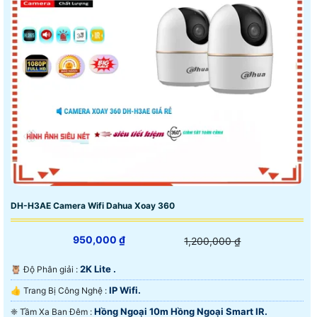
DH-H3AE Camera Wifi Dahua Xoay 360
950,000 ₫
1,200,000 ₫
2K Lite .
🦉 Độ Phân giải :
IP Wifi.
👍 Trang Bị Công Nghệ :
Hồng Ngoại 10m Hồng Ngoại Smart IR.
❈ Tầm Xa Ban Đêm :