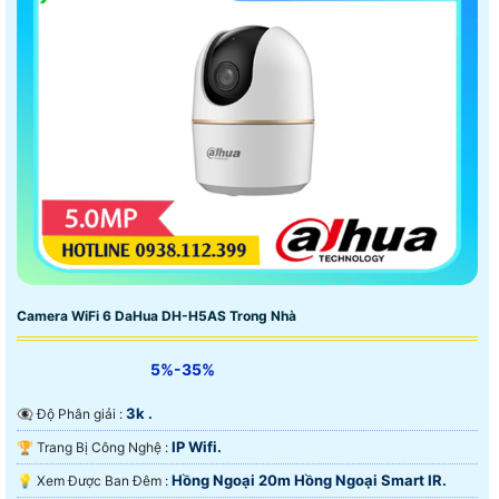
Camera WiFi 6 DaHua DH-H5AS Trong Nhà
5%-35%
3k .
👁️‍🗨 Độ Phân giải :
IP Wifi.
🏆 Trang Bị Công Nghệ :
Hồng Ngoại 20m Hồng Ngoại Smart IR.
💡 Xem Được Ban Đêm :