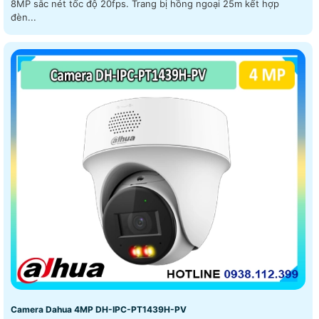
8MP sắc nét tốc độ 20fps. Trang bị hồng ngoại 25m kết hợp
đèn...
Camera Dahua 4MP DH-IPC-PT1439H-PV