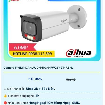
Camera IP 6MP DAHUA DH-IPC-HFW2649T-AS-IL
5%-35%
liên hệ
Ultra 3k + Sắc Nét .
☀️ Độ Phân giải :
IP.
👍 Tích hợp công nghệ :
Hồng Ngoại 10m Hồng Ngoại SMD.
🔴 Nhìn Ban Đêm :