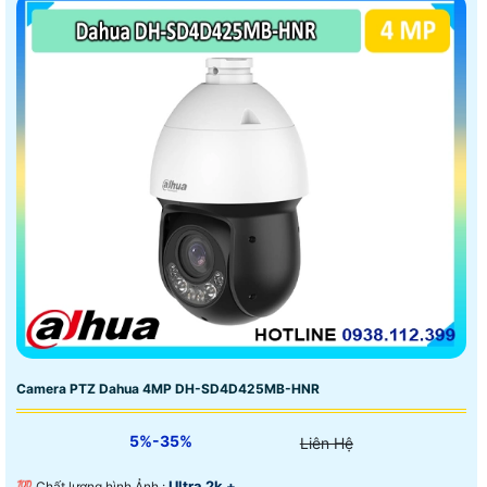
Camera PTZ Dahua 4MP DH-SD4D425MB-HNR
5%-35%
Liên Hệ
Ultra 2k + .
💯 Chất lượng hình Ảnh :