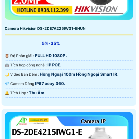
Camera Hikvision DS-2DE7A225IWG1-EHUN
5%-35%
FULL HD 1080P .
🦉 Độ Phân giải :
IP POE.
🤖️ Tích hợp công nghệ :
Hồng Ngoại 100m Hồng Ngoại Smart IR.
🌙 Video Ban Đêm :
IP67 xoay 360.
💎 Camera Dòng
Thu Âm.
️🔔 Tích Hợp :