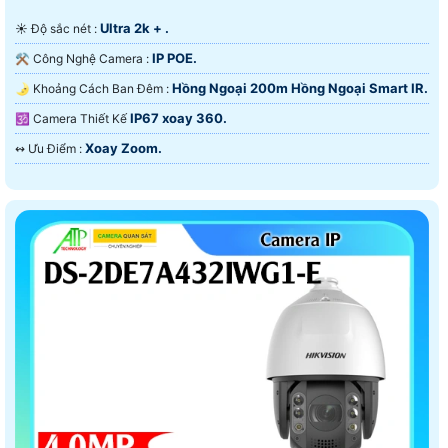
Ultra 2k + .
☀️ Độ sắc nét :
IP POE.
⚒ Công Nghệ Camera :
Hồng Ngoại 200m Hồng Ngoại Smart IR.
🌛 Khoảng Cách Ban Đêm :
IP67 xoay 360.
🕉️ Camera Thiết Kế
Xoay Zoom.
️↭ Ưu Điểm :