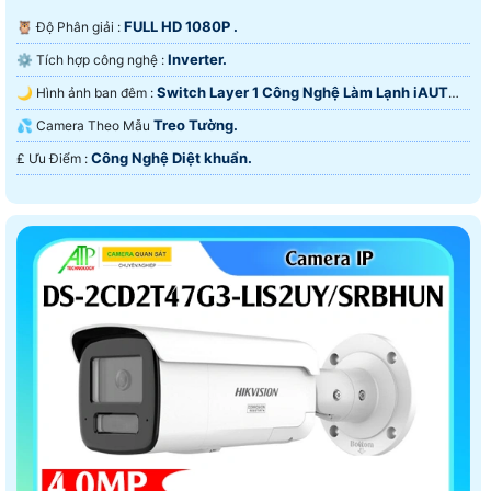
FULL HD 1080P .
🦉 Độ Phân giải :
Inverter.
⚙ Tích hợp công nghệ :
Switch Layer 1 Công Nghệ Làm Lạnh iAUTO-
🌙 Hình ảnh ban đêm :
X.
Treo Tường.
💦 Camera Theo Mẫu
Công Nghệ Diệt khuẩn.
️₤ Ưu Điểm :