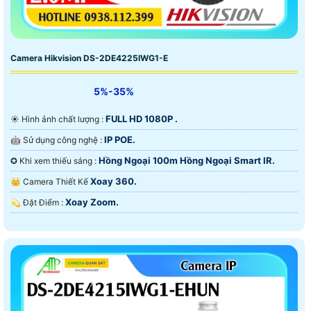
Camera Hikvision DS-2DE4225IWG1-E
5%-35%
FULL HD 1080P .
☀️ Hình ảnh chất lượng :
IP POE.
🤖️ Sử dụng công nghệ :
Hồng Ngoại 100m Hồng Ngoại Smart IR.
✪ Khi xem thiếu sáng :
Xoay 360.
👑 Camera Thiết Kế
Xoay Zoom.
️💫 Đặt Điểm :