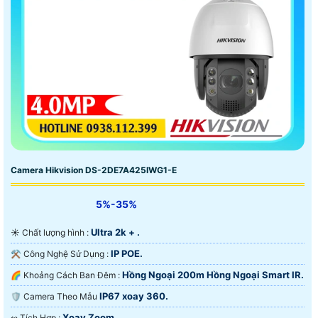
Camera Hikvision DS-2DE7A425IWG1-E
5%-35%
Ultra 2k + .
☀️ Chất lượng hình :
IP POE.
⚒ Công Nghệ Sử Dụng :
Hồng Ngoại 200m Hồng Ngoại Smart IR.
🌈 Khoảng Cách Ban Đêm :
IP67 xoay 360.
🛡 Camera Theo Mẫu
Xoay Zoom.
️↭ Tích Hợp :