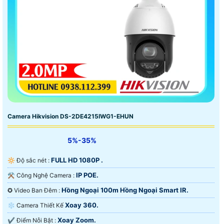
Camera Hikvision DS-2DE4215IWG1-EHUN
5%-35%
FULL HD 1080P .
🔆 Độ sắc nét :
IP POE.
⚒ Công Nghệ Camera :
Hồng Ngoại 100m Hồng Ngoại Smart IR.
✪ Video Ban Đêm :
Xoay 360.
❄ Camera Thiết Kế
Xoay Zoom.
️✔️ Điểm Nỗi Bật :