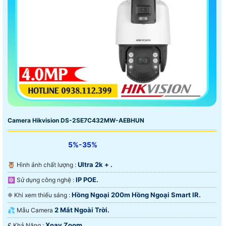
Camera Hikvision DS-2SE7C432MW-AEBHUN
5%-35%
Ultra 2k + .
🦉 Hình ảnh chất lượng :
IP POE.
⚛️ Sử dụng công nghệ :
Hồng Ngoại 200m Hồng Ngoại Smart IR.
❈ Khi xem thiếu sáng :
2 Mắt Ngoài Trời.
💦 Mẫu Camera
Xoay Zoom.
️₤ Khả Năng :