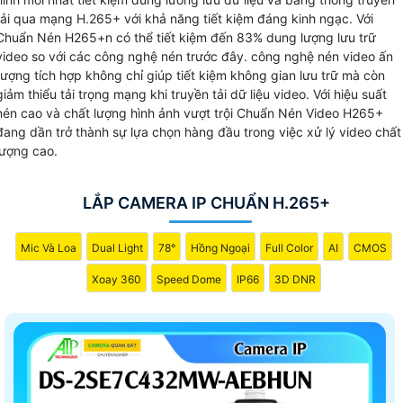
Với Chuẩn nén video H.265+ có thể lưu trữ video dài hạn
tải qua mạng H.265+ với khả năng tiết kiệm đáng kinh ngạc. Với
một cách tiết kiệm với dung lượng nhỏ gọn hơn so với các
Chuẩn Nén H265+n có thể tiết kiệm đến 83% dung lượng lưu trữ
video so với các công nghệ nén trước đây. công nghệ nén video ấn
chuẩn nén truyền thống. Đồng thời, chất lượng hình ảnh
tượng tích hợp không chỉ giúp tiết kiệm không gian lưu trữ mà còn
được giữ nguyên, không bị giảm sút khi nén.
giảm thiểu tải trọng mạng khi truyền tải dữ liệu video. Với hiệu suất
nén cao và chất lượng hình ảnh vượt trội Chuẩn Nén Video H265+
đang dần trở thành sự lựa chọn hàng đầu trong việc xử lý video chất
lượng cao.
LẮP CAMERA IP CHUẨN H.265+
Mic Và Loa
Dual Light
78°
Hồng Ngoại
Full Color
AI
CMOS
Xoay 360
Speed Dome
IP66
3D DNR