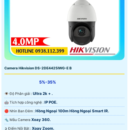
Camera Hikvision DS-2DE4425IWG-E B
5%-35%
Ultra 2k + .
👁 Độ Phân giải :
IP POE.
🤖️ Tích hợp công nghệ :
Hồng Ngoại 100m Hồng Ngoại Smart IR.
🔴 Nhìn Ban Đêm :
Xoay 360.
🔩 Mẫu Camera
Xoay Zoom.
️➲ Điểm Nỗi Bật :