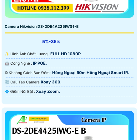
Camera Hikvision DS-2DE4A225IWG1-E
5%-35%
FULL HD 1080P .
✨ Hình Ành Chất Lượng :
IP POE.
🤖️ Công Nghệ :
Hồng Ngoại 50m Hồng Ngoại Smart IR.
❂ Khoảng Cách Ban Đêm :
Xoay 360.
⛓ Cấu Tạo Camera
Xoay Zoom.
️💠 Điểm Nỗi Bật :