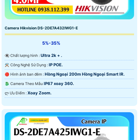
Camera Hikvision DS-2DE7A432IWG1-E
5%-35%
Ultra 2k + .
👁️‍🗨 Chất lượng hình :
IP POE.
⚒ Công Nghệ Sử Dụng :
Hồng Ngoại 200m Hồng Ngoại Smart IR.
🔴 Hình ảnh ban đêm :
IP67 xoay 360.
🐉️ Camera Theo Mẫu
Xoay Zoom.
️ლ Ưu Điểm :