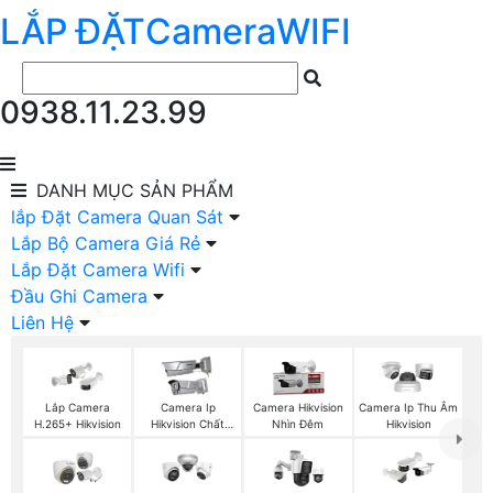
LẮP ĐẶT
Camera
WIFI
0938.11.23.99
DANH MỤC
SẢN PHẨM
lắp Đặt Camera Quan Sát
Lắp Bộ Camera Giá Rẻ
Lắp Đặt Camera Wifi
Đầu Ghi Camera
Liên Hệ
Lắp Camera
Camera Ip
Camera Hikvision
Camera Ip Thu Âm
H.265+ Hikvision
Hikvision Chất
Nhìn Đêm
Hikvision
Lượng