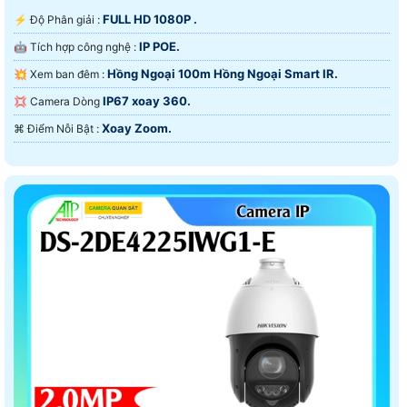
FULL HD 1080P .
️⚡ Độ Phân giải :
IP POE.
🤖️ Tích hợp công nghệ :
Hồng Ngoại 100m Hồng Ngoại Smart IR.
💥 Xem ban đêm :
IP67 xoay 360.
💢 Camera Dòng
Xoay Zoom.
️⌘ Điểm Nỗi Bật :