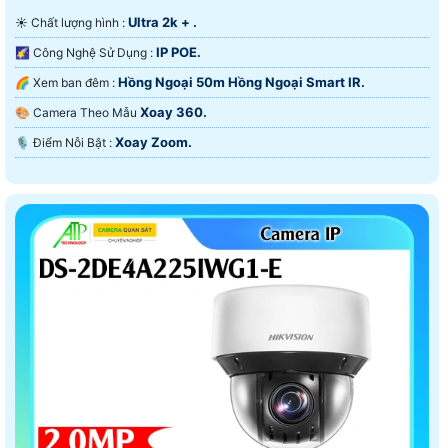
Ultra 2k + .
☀️ Chất lượng hình :
IP POE.
🌠 Công Nghệ Sử Dụng :
Hồng Ngoại 50m Hồng Ngoại Smart IR.
🌈 Xem ban đêm :
Xoay 360.
🎨 Camera Theo Mẫu
Xoay Zoom.
️🎙 Điểm Nỗi Bật :