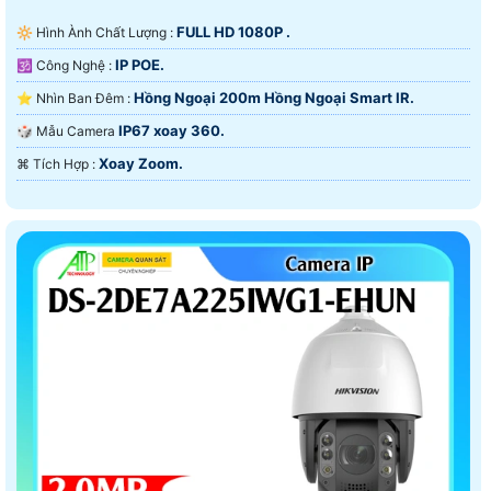
FULL HD 1080P .
🔆 Hình Ành Chất Lượng :
IP POE.
🕉️ Công Nghệ :
Hồng Ngoại 200m Hồng Ngoại Smart IR.
⭐ Nhìn Ban Đêm :
IP67 xoay 360.
🎲 Mẫu Camera
Xoay Zoom.
️⌘ Tích Hợp :