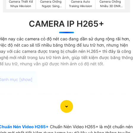
Camera Thiết Kế
Camera Chống
Camera Auto
Camera Chống
Nhựa Hikvision
Ngược Sáng
Traking Hikvision
Nhiễu 3D DNR
Hikvision
Hikvison
CAMERA IP H265+
Hiện nay các camera có độ nét cao đang dần sử dụng rộng rãi hơn,
việc độ nét cao sẽ tối nhiều băng thông để lưu trữ hơn, nhưng hiện
nay với các camera được trang bị chuẩn nén H.265+ thì đây là công
nghệ mới nhất trong lưu trữ hình ảnh, giúp tiết kiệm được băng thông
để lưu trữ, nhưng vẫn giữ được hình ảnh có độ nét tốt.
Chuẩn nén video H.265+ là một công nghệ nén video trên
camera quan sát được sử dụng trên các thiết bị ghi video
camera cao cấp là chip xử lý video thông minh . Công nghệ
này cung cấp khả năng nén video hiệu quả đến 83% giúp
giảm dung lượng file video mà vẫn duy trì chất lượng hình
Chuẩn Nén Video H265+
Chuẩn Nén Video H265+ là một chuẩn nén
ảnh cao.
hình mới nhất tiết kiệm dung lương lưu dữ liệu và băng thông truyền