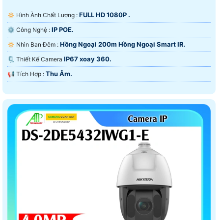
FULL HD 1080P .
🔅 Hình Ành Chất Lượng :
IP POE.
⚙ Công Nghệ :
Hồng Ngoại 200m Hồng Ngoại Smart IR.
🔅 Nhìn Ban Đêm :
IP67 xoay 360.
🗜️ Thiết Kế Camera
Thu Âm.
️📢 Tích Hợp :