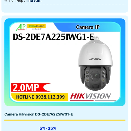
Thu Âm.
️↭ Tích Hợp :
Camera Hikvision DS-2DE7A225IWG1-E
5%-35%