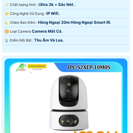
Ultra 3k + Sắc Nét .
✨ Chất lượng hình :
IP Wifi.
⚜️ Công Nghệ Sử Dụng :
Hồng Ngoại 20m Hồng Ngoại Smart IR.
🌜 Video Ban Đêm :
Camera Mắt Cá.
♊ Loại Camera
Thu Âm Và Loa.
️📡 Điểm Nỗi Bật :