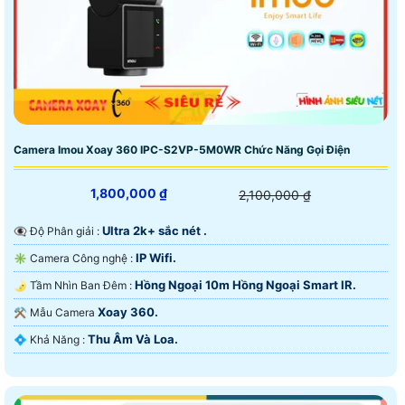
Camera Imou Xoay 360 IPC-S2VP-5M0WR Chức Năng Gọi Điện
1,800,000 ₫
2,100,000 ₫
Ultra 2k+ sắc nét .
👁️‍🗨 Độ Phân giải :
IP Wifi.
✳️ Camera Công nghệ :
Hồng Ngoại 10m Hồng Ngoại Smart IR.
🌛 Tầm Nhìn Ban Đêm :
Xoay 360.
⚒ Mẫu Camera
Thu Âm Và Loa.
️💠 Khả Năng :