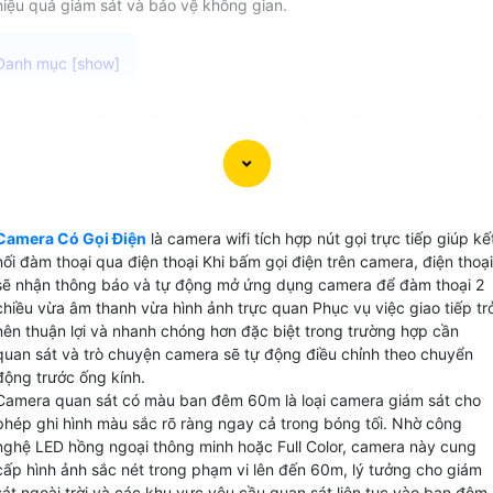
hiệu quả giám sát và bảo vệ không gian.
Camera Có Gọi Điện là caemra có nút gọi điện trang bị trê
camera cho phép bạn kết nối trực tiếp qua điện thoại để
truy cập vào hình ảnh và âm thanh tại vị trí lắp đặt camera
đàm thoại 2 chiêu bằng video và âm thanh trung thực trực
quan. Với Trang bị cao cấp mang lại sự tiện lợi và linh hoạt
Camera Có Gọi Điện
là camera wifi tích hợp nút gọi trực tiếp giúp kế
trong việc quản lý và giám sát đồng thời giúp tiết kiệm chi
nối đàm thoại qua điện thoại Khi bấm gọi điện trên camera, điện thoại
phí với việc không cần phải chi trả cho cuộc gọi điện thoại.
sẽ nhận thông báo và tự động mở ứng dụng camera để đàm thoại 2
chiều vừa âm thanh vừa hình ảnh trực quan Phục vụ việc giao tiếp tr
nên thuận lợi và nhanh chóng hơn đặc biệt trong trường hợp cần
quan sát và trò chuyện camera sẽ tự động điều chỉnh theo chuyển
động trước ống kính.
Camera quan sát có màu ban đêm 60m là loại camera giám sát cho
phép ghi hình màu sắc rõ ràng ngay cả trong bóng tối. Nhờ công
nghệ LED hồng ngoại thông minh hoặc Full Color, camera này cung
cấp hình ảnh sắc nét trong phạm vi lên đến 60m, lý tưởng cho giám
sát ngoài trời và các khu vực yêu cầu quan sát liên tục vào ban đêm.