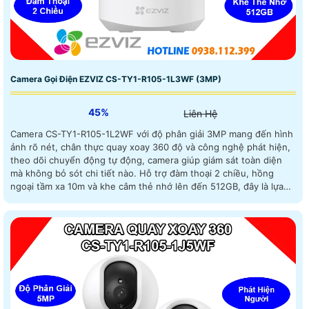
Camera Gọi Điện EZVIZ CS-TY1-R105-1L3WF (3MP)
45%
Liên Hệ
Camera CS-TY1-R105-1L2WF với độ phân giải 3MP mang đến hình
ảnh rõ nét, chân thực quay xoay 360 độ và công nghệ phát hiện,
theo dõi chuyển động tự động, camera giúp giám sát toàn diện
mà không bỏ sót chi tiết nào. Hỗ trợ đàm thoại 2 chiều, hồng
ngoại tầm xa 10m và khe cắm thẻ nhớ lên đến 512GB, đây là lựa
chọn lý tưởng cho nhu cầu an ninh với mức giá vô cùng hợp lý