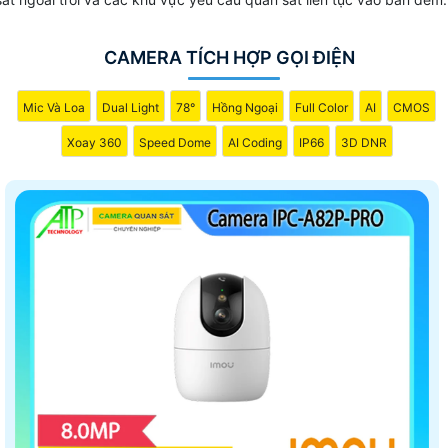
CAMERA TÍCH HỢP GỌI ĐIỆN
Mic Và Loa
Dual Light
78°
Hồng Ngoại
Full Color
AI
CMOS
Xoay 360
Speed Dome
AI Coding
IP66
3D DNR