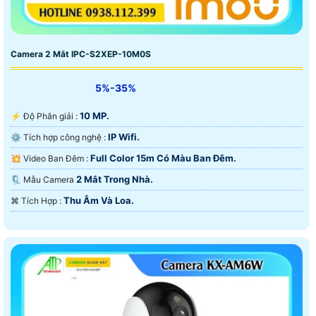
Camera 2 Mắt IPC-S2XEP-10M0S
5%-35%
10 MP.
️⚡ Độ Phân giải :
IP Wifi.
⚙ Tích hợp công nghệ :
Full Color 15m Có Màu Ban Ðêm.
💥 Video Ban Đêm :
2 Mắt Trong Nhà.
🗜️ Mẫu Camera
Thu Âm Và Loa.
️⌘ Tích Hợp :