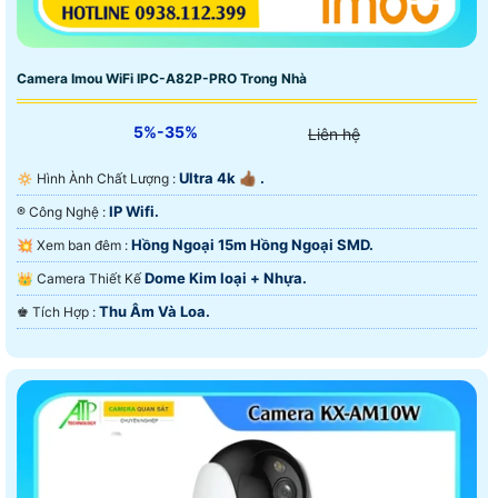
Camera Imou WiFi IPC-A82P-PRO Trong Nhà
5%-35%
Liên hệ
Ultra 4k 👍🏾 .
🔅 Hình Ành Chất Lượng :
IP Wifi.
®️ Công Nghệ :
Hồng Ngoại 15m Hồng Ngoại SMD.
💥 Xem ban đêm :
Dome Kim loại + Nhựa.
👑 Camera Thiết Kế
Thu Âm Và Loa.
️♚ Tích Hợp :