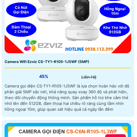
Camera Wifi Ezviz CS-TY1-R105-1J5WF (5MP)
45%
Liên Hệ
Camera gọi điện CS-TY1-R105-1J5WF là lựa chọn hoàn hảo với độ
phân giải 5MP sắc nét, khả năng quay xoay 360 độ và phát hiện,
theo dõi chuyển động thông minh. Sản phẩm hỗ trợ khe cắm thẻ
nhớ lên đến 512GB, đàm thoại hai chiều rõ ràng cùng tầm nhìn
hồng ngoại 10m, giúp quan sát hiệu quả cả ngày lẫn đêm