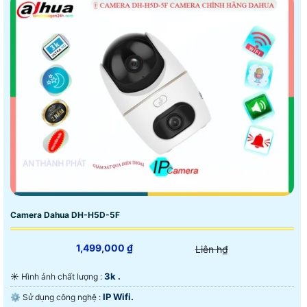
Camera Dahua DH-H5D-5F
1,499,000 ₫
Liên h₫
3k .
☀️ Hình ảnh chất lượng :
IP Wifi.
⚙ Sử dụng công nghệ :