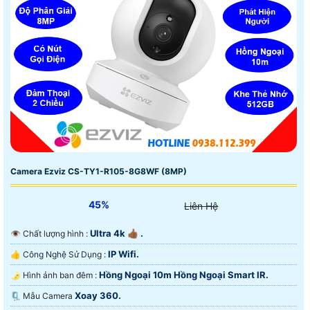
Camera Ezviz CS-TY1-R105-8G8WF (8MP)
45%
Liên Hệ
Ultra 4k 👍🏾 .
👁 Chất lượng hình :
IP Wifi.
👍 Công Nghệ Sử Dụng :
Hồng Ngoại 10m Hồng Ngoại Smart IR.
🌛 Hình ảnh ban đêm :
Xoay 360.
🗜️ Mẫu Camera