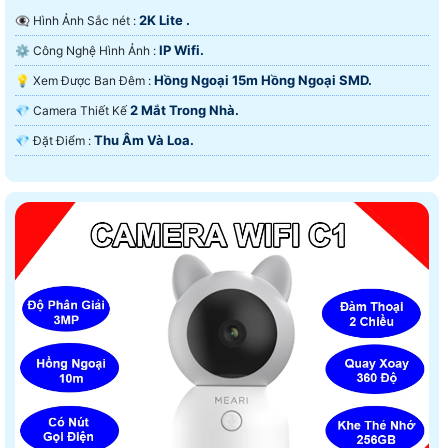
2K Lite .
👁️‍🗨 Hình Ảnh Sắc nét :
IP Wifi.
⚙ Công Nghệ Hình Ảnh :
Hồng Ngoại 15m Hồng Ngoại SMD.
💡 Xem Được Ban Đêm :
2 Mắt Trong Nhà.
💎 Camera Thiết Kế
Thu Âm Và Loa.
️💎 Đặt Điểm :