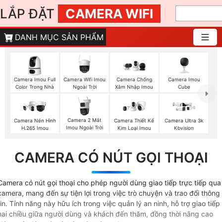
LẮP ĐẶT
CAMERA WIFI
DANH MỤC SẢN PHẨM
Camera Imou Full
Camera Wifi Imou
Camera Imou
Camera Chống
Color Trong Nhà
Ngoài Trời
Cube
Xâm Nhập Imou
Camera 2 Mắt
Camera Nén Hình
Camera Thiết Kế
Camera Ultra 3k
Imou Ngoài Trời
H.265 Imou
Kim Loại Imou
Kbvision
CAMERA CÓ NÚT GỌI THOẠI
Camera có nút gọi thoại cho phép người dùng giao tiếp trực tiếp qua
camera, mang đến sự tiện lợi trong việc trò chuyện và trao đổi thông
tin. Tính năng này hữu ích trong việc quản lý an ninh, hỗ trợ giao tiếp
hai chiều giữa người dùng và khách đến thăm, đồng thời nâng cao