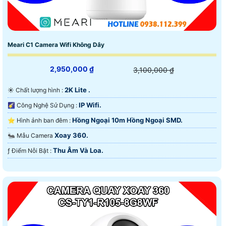
Meari C1 Camera Wifi Không Dây
2,950,000 ₫
3,100,000 ₫
2K Lite .
☀️ Chất lượng hình :
IP Wifi.
🌠 Công Nghệ Sử Dụng :
Hồng Ngoại 10m Hồng Ngoại SMD.
⭐ Hình ảnh ban đêm :
Xoay 360.
🐜 Mẫu Camera
Thu Âm Và Loa.
️ƒ Điểm Nỗi Bật :