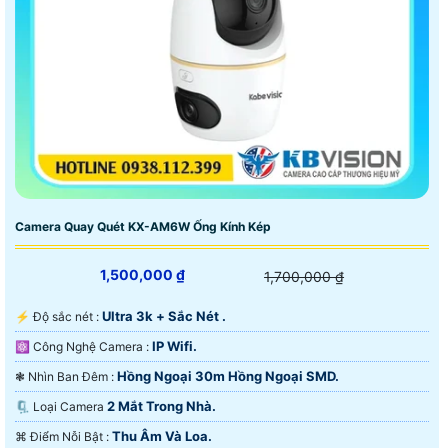
Camera Quay Quét KX-AM6W Ống Kính Kép
1,500,000 ₫
1,700,000 ₫
Ultra 3k + Sắc Nét .
️⚡ Độ sắc nét :
IP Wifi.
⚛️ Công Nghệ Camera :
Hồng Ngoại 30m Hồng Ngoại SMD.
❃ Nhìn Ban Đêm :
2 Mắt Trong Nhà.
🗜️ Loại Camera
Thu Âm Và Loa.
️⌘ Điểm Nỗi Bật :