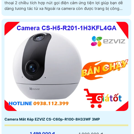
thoại 2 chiều tích hợp nút gọi điện cảm ứng tiện lợi giúp bạn dễ
dàng tương tác từ xa Ngoài ra camera còn được trang bị công
nghệ phát hiện chuyển động thông minh tăng cường an ninh cho
không gian của bạn. Camera giám sát Wifi CS-C6N-R105-1L3WF
có thể xem ban đêm và hồng ngoại 10m
Camera Mắt Kép EZVIZ CS-C60p-R100-8H33WF 3MP
1,499,000 ₫