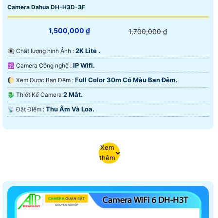
Camera Dahua DH-H3D-3F
1,500,000 ₫
1,700,000 ₫
2K Lite .
👁️‍🗨 Chất lượng hình Ảnh :
IP Wifi.
🕉️ Camera Công nghệ :
Full Color 30m Có Màu Ban Ðêm.
🌔 Xem Được Ban Đêm :
2 Mắt.
🐉️ Thiết Kế Camera
Thu Âm Và Loa.
️📡 Đặt Điểm :
Xem
thêm