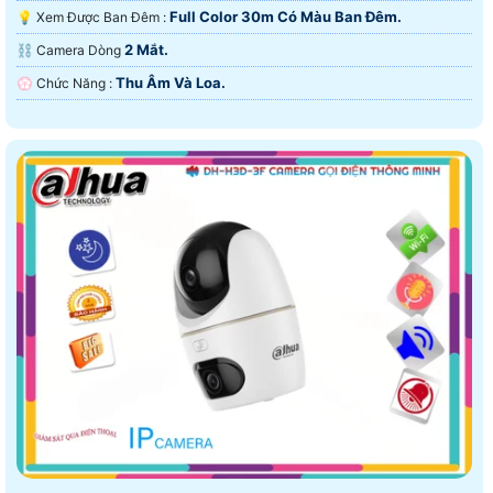
Full Color 30m Có Màu Ban Ðêm.
💡 Xem Được Ban Đêm :
2 Mắt.
⛓ Camera Dòng
Thu Âm Và Loa.
️💮 Chức Năng :