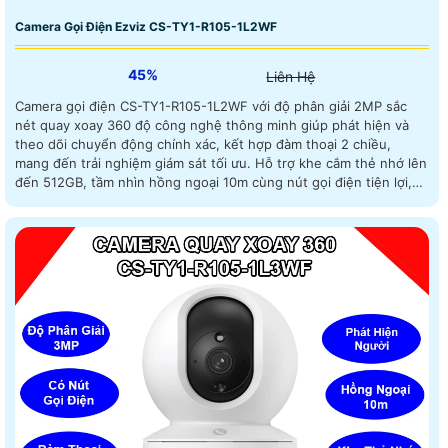
Camera Gọi Điện Ezviz CS-TY1-R105-1L2WF
45%
Liên Hệ
Camera gọi điện CS-TY1-R105-1L2WF với độ phân giải 2MP sắc
nét quay xoay 360 độ công nghệ thông minh giúp phát hiện và
theo dõi chuyển động chính xác, kết hợp đàm thoại 2 chiều,
mang đến trải nghiệm giám sát tối ưu. Hỗ trợ khe cắm thẻ nhớ lên
đến 512GB, tầm nhìn hồng ngoại 10m cùng nút gọi điện tiện lợi,
đây là lựa chọn hoàn hảo cho ngôi nhà và văn phòng của bạn