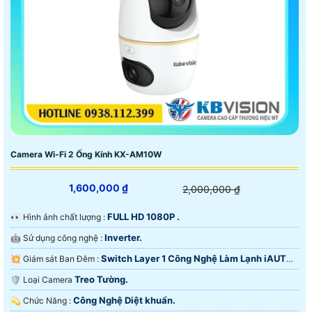
Camera Wi-Fi 2 Ống Kính KX-AM10W
1,600,000 ₫
2,000,000 ₫
FULL HD 1080P .
️👀 Hình ảnh chất lượng :
Inverter.
🤖️ Sử dụng công nghệ :
Switch Layer 1 Công Nghệ Làm Lạnh iAUTO-
💥 Giám sát Ban Đêm :
X.
Treo Tường.
🛡 Loại Camera
Công Nghệ Diệt khuẩn.
️💫 Chức Năng :