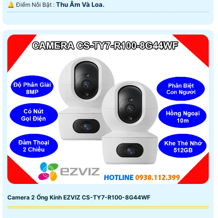
Thu Âm Và Loa.
️🔔 Điểm Nỗi Bật :
Camera 2 Ống Kính EZVIZ CS-TY7-R100-8G44WF