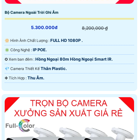
Bộ Camera Ngoài Trời Ghi Âm
5.300.000đ
8,200,000 ₫
FULL HD 1080P .
🔆 Hình Ành Chất Lượng :
IP POE.
✳️ Công Nghệ :
Hồng Ngoại 80m Hồng Ngoại Smart IR.
✪ Xem ban đêm :
Thân Plastic.
💎 Camera Thiết Kế
Thu Âm.
️✤ Tích Hợp :