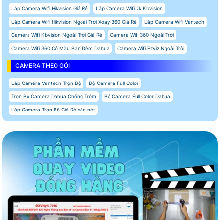
Lắp Camera Wifi Hikvision Giá Rẻ
Lắp Camera Wifi 2k Kbvision
Lắp Camera Wifi Hikvision Ngoài Trời Xoay 360 Giá Rẻ
Lắp Camera Wifi Vantech
Camera Wifi Kbvision Ngoài Trời Giá Rẻ
Camera Wifi 360 Ngoài Trời
Camera Wifi 360 Có Màu Ban Đêm Dahua
Camera Wifi Ezviz Ngoài Trời
CAMERA THEO GÓI
Lắp Camera Vantech Trọn Bộ
Bộ Camera Full Color
Trọn Bộ Camera Dahua Chống Trộm
Bộ Camera Full Color Dahua
Lắp Camera Trọn Bộ Giá Rẻ sắc nét