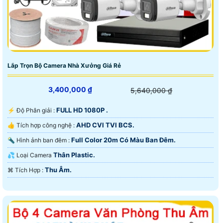
Lắp Trọn Bộ Camera Nhà Xưởng Giá Rẻ
3,400,000 ₫
5,640,000 ₫
FULL HD 1080P .
️⚡ Độ Phân giải :
AHD CVI TVI BCS.
👍 Tích hợp công nghệ :
Full Color 20m Có Màu Ban Ðêm.
🔦 Hình ảnh ban đêm :
Thân Plastic.
💦 Loại Camera
Thu Âm.
️⌘ Tích Hợp :