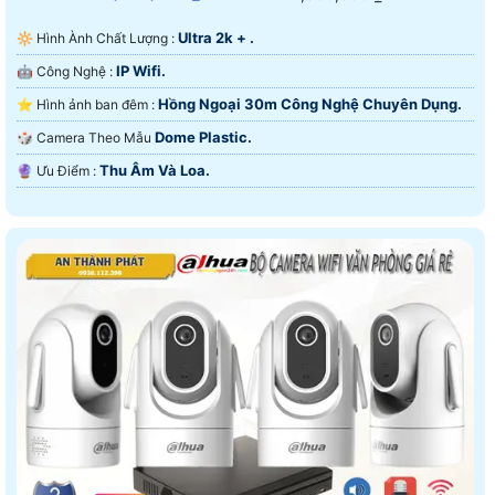
Ultra 2k + .
🔆 Hình Ành Chất Lượng :
IP Wifi.
🤖️ Công Nghệ :
Hồng Ngoại 30m Công Nghệ Chuyên Dụng.
⭐ Hình ảnh ban đêm :
Dome Plastic.
🎲 Camera Theo Mẫu
Thu Âm Và Loa.
️🔮 Ưu Điểm :