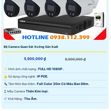
Bộ Camera Quan Sát Xưởng Sản Xuất
5,500,000 ₫
8,900,000 ₫
FULL HD 1080P .
✨ Hình ảnh chất lượng :
IP POE.
👍 Sử dụng công nghệ :
Full Color 30m Có Màu Ban Ðêm.
🔦 Tầm Nhìn Ban Đêm :
Thân Kim loại.
↕️ Mẫu Camera
Thu Âm.
️💎 Khả Năng :