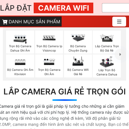
LẮP ĐẶT
CAMERA WIFI
DANH MỤC SẢN PHẨM
Trọn Bộ Camera
Trọn Bộ Camera Ip
Bộ Camera
Lắp Camera Trọn
Dahua Ghi Âm
Visioncop
Chuyên Dụng
Bộ Giá Rẻ
Bộ Camera Ghi Âm
Trọn Bộ Camera
Bộ Camera Wifi
Lắp Trọn Bộ
Kbvision
Ghi Âm
Giá Rẻ
Camera Dahua
LẮP CAMERA GIÁ RẺ TRỌN GÓI
Camera giá rẻ trọn gói là giải pháp lý tưởng cho những ai cần giám
sát an ninh hiệu quả với chi phí hợp lý. Hệ thống camera này được sử
dụng rộng rãi nhờ vào các công nghệ đi kèm, Với độ phân giải từ
2.0MP, camera mang đến hình ảnh sắc nét và chất lượng. Bạn có thể