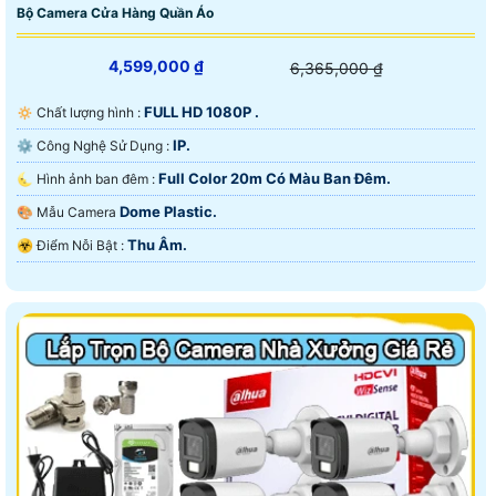
Bộ Camera Cửa Hàng Quần Áo
4,599,000 ₫
6,365,000 ₫
FULL HD 1080P .
🔅 Chất lượng hình :
IP.
⚙ Công Nghệ Sử Dụng :
Full Color 20m Có Màu Ban Ðêm.
🌜 Hình ảnh ban đêm :
Dome Plastic.
🎨 Mẫu Camera
Thu Âm.
️☣️ Điểm Nỗi Bật :