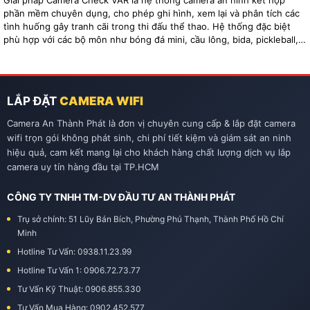
Giải pháp Camera Check VAR là hệ thống camera an ninh kết hợp
phần mềm chuyên dụng, cho phép ghi hình, xem lại và phân tích các
tình huống gây tranh cãi trong thi đấu thể thao. Hệ thống đặc biệt
phù hợp với các bộ môn như bóng đá mini, cầu lông, bida, pickleball,
tennis…
LẮP ĐẶT
CAMERA WIFI
Camera An Thành Phát là đơn vị chuyên cung cấp & lắp đặt camera
wifi trọn gói không phát sinh, chi phí tiết kiệm và giám sát an ninh
hiệu quả, cam kết mang lại cho khách hàng chất lượng dịch vụ lắp
camera uy tín hàng đầu tại TP.HCM
CÔNG TY TNHH TM-DV ĐẦU TƯ AN THÀNH PHÁT
Trụ sở chính: 51 Lũy Bán Bích, Phường Phú Thạnh, Thành Phố Hồ Chí
Minh
Hotline Tư Vấn: 0938.11.23.99
Hotline Tư Vấn 1: 0906.72.73.77
Tư Vấn Kỹ Thuật: 0906.855.330
Tư Vấn Mua Hàng: 0902.452.577