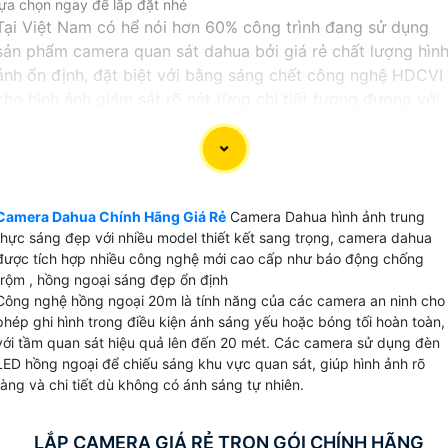
lựa chọn ngay để lắp đặt nhé
Tại Việt Nam có hể nói hơn 60% công trình đang sử dụng
sản phẩm camera quan sát dahua bởi giá rẻ chất lượng hìn
ảnh ổn định, đặt biệt với bằng sáng chết công nghệ HDCVI
cho hình ảnh giám sát rõ nét từng chi tiết tương đương với
công nghệ camera IP nhưng có giá thành rẻ hơn.
Sử dụng camera Dahua trên thị trường Việt Nam bạn hài
lòng về chất lượng sản phẩm và dịch vụ sau bán hàng của
Hãng camera này.
Camera Dahua Chính Hãng Giá Rẻ
Camera Dahua hình ảnh trung
thực sáng đẹp với nhiều model thiết kết sang trọng, camera dahua
Sử dụng camera dahua cho gia đình, văn phòng ,cửa hàng
được tích hợp nhiều công nghệ mới cao cấp như báo động chống
là lựa chọn tốt nhất bởi hình ảnh sắt nét giá rẻ, ngoài ra
trộm , hồng ngoại sáng đẹp ổn định
phần mềm camera Dahua thiết kế rất thân thiện với người
Công nghệ hồng ngoại 20m là tính năng của các camera an ninh cho
dùng không chuyên.
phép ghi hình trong điều kiện ánh sáng yếu hoặc bóng tối hoàn toàn,
với tầm quan sát hiệu quả lên đến 20 mét. Các camera sử dụng đèn
LED hồng ngoại để chiếu sáng khu vực quan sát, giúp hình ảnh rõ
【CHỌN CAMERA DAHUA GIÁ RẺ】
ràng và chi tiết dù không có ánh sáng tự nhiên.
✧ Mỗi camera dahua có những thông số phù hợp với mỗi
LẮP CAMERA GIÁ RẺ TRỌN GÓI CHÍNH HÃNG
công trình khác nhau. tuy nhiên chọn camera sao cho giá rẻ