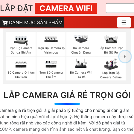
LẮP ĐẶT
CAMERA WIFI
DANH MỤC SẢN PHẨM
Trọn Bộ Camera
Trọn Bộ Camera Ip
Bộ Camera
Lắp Camera Trọn
Dahua Ghi Âm
Visioncop
Chuyên Dụng
Bộ Giá Rẻ
Bộ Camera Ghi Âm
Trọn Bộ Camera
Bộ Camera Wifi
Lắp Trọn Bộ
Kbvision
Ghi Âm
Giá Rẻ
Camera Dahua
LẮP CAMERA GIÁ RẺ TRỌN GÓI
Camera giá rẻ trọn gói là giải pháp lý tưởng cho những ai cần giám
sát an ninh hiệu quả với chi phí hợp lý. Hệ thống camera này được sử
dụng rộng rãi nhờ vào các công nghệ đi kèm, Với độ phân giải từ
2.0MP, camera mang đến hình ảnh sắc nét và chất lượng. Bạn có thể