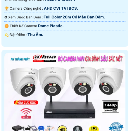
AHD CVI TVI BCS.
🏆 Camera Công nghệ :
Full Color 20m Có Màu Ban Ðêm.
✪ Xem Được Ban Đêm :
Dome Plastic.
♊ Thiết Kế Camera
Thu Âm.
️💫 Đặt Điểm :