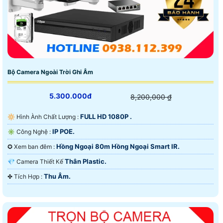
Bộ Camera Ngoài Trời Ghi Âm
5.300.000đ
8,200,000 ₫
FULL HD 1080P .
🔆 Hình Ành Chất Lượng :
IP POE.
✳️ Công Nghệ :
Hồng Ngoại 80m Hồng Ngoại Smart IR.
✪ Xem ban đêm :
Thân Plastic.
💎 Camera Thiết Kế
Thu Âm.
️✤ Tích Hợp :