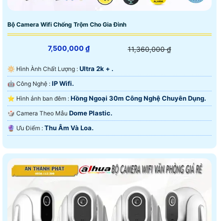
Bộ Camera Wifi Chống Trộm Cho Gia Đình
7,500,000 ₫
11,360,000 ₫
Ultra 2k + .
🔆 Hình Ành Chất Lượng :
IP Wifi.
🤖️ Công Nghệ :
Hồng Ngoại 30m Công Nghệ Chuyên Dụng.
⭐ Hình ảnh ban đêm :
Dome Plastic.
🎲 Camera Theo Mẫu
Thu Âm Và Loa.
️🔮 Ưu Điểm :