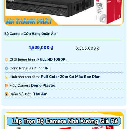
Bộ Camera Cửa Hàng Quần Áo
4,599,000 ₫
6,365,000 ₫
FULL HD 1080P .
🔅 Chất lượng hình :
IP.
⚙ Công Nghệ Sử Dụng :
Full Color 20m Có Màu Ban Ðêm.
🌜 Hình ảnh ban đêm :
Dome Plastic.
🎨 Mẫu Camera
Thu Âm.
️☣️ Điểm Nỗi Bật :