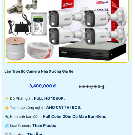
Lắp Trọn Bộ Camera Nhà Xưởng Giá Rẻ
3,400,000 ₫
5,640,000 ₫
FULL HD 1080P .
️⚡ Độ Phân giải :
AHD CVI TVI BCS.
👍 Tích hợp công nghệ :
Full Color 20m Có Màu Ban Ðêm.
🔦 Hình ảnh ban đêm :
Thân Plastic.
💦 Loại Camera
Thu Âm.
️⌘ Tích Hợp :