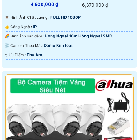
4,900,000 ₫
6,370,000 ₫
FULL HD 1080P .
👁 Hình Ành Chất Lượng :
IP.
👍 Công Nghệ :
Hồng Ngoại 10m Hồng Ngoại SMD.
🌈 Hình ảnh ban đêm :
Dome Kim loại.
⛓ Camera Theo Mẫu
Thu Âm.
️➲ Ưu Điểm :