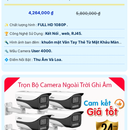
☂ Camera Dahua HFW1200DP S5
4,264,000 ₫
800,000 VNĐ
Độ phân giải 2Megapixel Tầm xa hồng ngoại 80m chuẩn kháng
5,800,000 ₫
nước IP67, vỏ kim loại
FULL HD 1080P .
✨ Chất lượng hình :
✉ Trên đây là những camera nên sử dụng của thương
Kết Nối , web, RJ45.
🏆 Công Nghệ Sử Dụng :
hiệu Dahua mỗi sản phẩm có những chức năng công
khuôn mặt Vân Tay Thẻ Từ Mật Khảu Màn
🔦 Hình ảnh ban đêm :
nghệ đặt trưng cho từng dự án sa cho phù hợp tiết
Hình 7 inch.
User 4000.
🔩 Mẫu Camera
kiệm nhất. với camera thu âm nên sử dụng những công
trình văn phòng, gia đình, với camera hồng ngoại xa và
Thu Âm Và Loa.
️💠 Điểm Nỗi Bật :
full color phù hợp hơn cho nhà xưởng kho hàng, ngoài
trời với tiêu chuẩn Ip67.