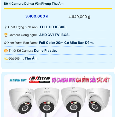
Bộ 4 Camera Dahua Văn Phòng Thu Âm
3,400,000 ₫
4,640,000 ₫
FULL HD 1080P .
☀️ Chất lượng hình Ảnh :
AHD CVI TVI BCS.
🏆 Camera Công nghệ :
Full Color 20m Có Màu Ban Ðêm.
✪ Xem Được Ban Đêm :
Dome Plastic.
♊ Thiết Kế Camera
Thu Âm.
️💫 Đặt Điểm :