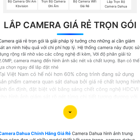
Bộ Camera Ghi Âm
Trọn Bộ Camera
Bộ Camera Wifi
Lắp Trọn Bộ
Kbvision
Ghi Âm
Giá Rẻ
Camera Dahua
LẮP CAMERA GIÁ RẺ TRỌN GÓI
Camera giá rẻ trọn gói là giải pháp lý tưởng cho những ai cần giám
sát an ninh hiệu quả với chi phí hợp lý. Hệ thống camera này được sử
dụng rộng rãi nhờ vào các công nghệ đi kèm, Với độ phân giải từ
2.0MP, camera mang đến hình ảnh sắc nét và chất lượng. Bạn có thể
lựa chọn ngay để lắp đặt nhé
Tại Việt Nam có hể nói hơn 60% công trình đang sử dụng
sản phẩm camera quan sát dahua bởi giá rẻ chất lượng hìn
ảnh ổn định, đặt biệt với bằng sáng chết công nghệ HDCVI
cho hình ảnh giám sát rõ nét từng chi tiết tương đương với
công nghệ camera IP nhưng có giá thành rẻ hơn.
Sử dụng camera Dahua trên thị trường Việt Nam bạn hài
lòng về chất lượng sản phẩm và dịch vụ sau bán hàng của
Hãng camera này.
Camera Dahua Chính Hãng Giá Rẻ
Camera Dahua hình ảnh trung
thực sáng đẹp với nhiều model thiết kết sang trọng, camera dahua