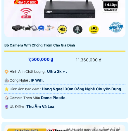
Bộ Camera Wifi Chống Trộm Cho Gia Đình
7,500,000 ₫
11,360,000 ₫
Ultra 2k + .
🔆 Hình Ành Chất Lượng :
IP Wifi.
🤖️ Công Nghệ :
Hồng Ngoại 30m Công Nghệ Chuyên Dụng.
⭐ Hình ảnh ban đêm :
Dome Plastic.
🎲 Camera Theo Mẫu
Thu Âm Và Loa.
️🔮 Ưu Điểm :