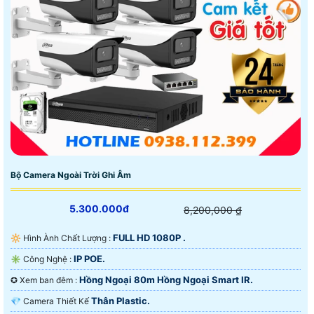
trời với tiêu chuẩn Ip67.
Bộ Camera Ngoài Trời Ghi Âm
5.300.000đ
8,200,000 ₫
FULL HD 1080P .
🔆 Hình Ành Chất Lượng :
IP POE.
✳️ Công Nghệ :
Hồng Ngoại 80m Hồng Ngoại Smart IR.
✪ Xem ban đêm :
Thân Plastic.
💎 Camera Thiết Kế