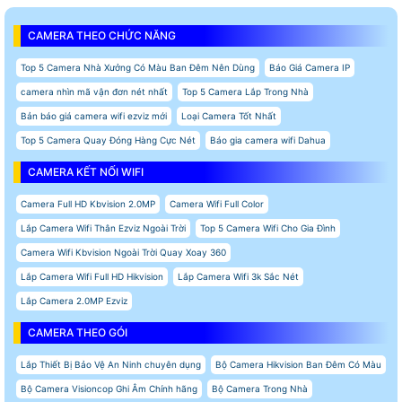
CAMERA THEO CHỨC NĂNG
Top 5 Camera Nhà Xưởng Có Màu Ban Đêm Nên Dùng
Báo Giá Camera IP
camera nhìn mã vận đơn nét nhất
Top 5 Camera Lắp Trong Nhà
Bản báo giá camera wifi ezviz mới
Loại Camera Tốt Nhất
Top 5 Camera Quay Đóng Hàng Cực Nét
Báo gia camera wifi Dahua
CAMERA KẾT NỐI WIFI
Camera Full HD Kbvision 2.0MP
Camera Wifi Full Color
Lắp Camera Wifi Thân Ezviz Ngoài Trời
Top 5 Camera Wifi Cho Gia Đình
Camera Wifi Kbvision Ngoài Trời Quay Xoay 360
Lắp Camera Wifi Full HD Hikvision
Lắp Camera Wifi 3k Sắc Nét
Lắp Camera 2.0MP Ezviz
CAMERA THEO GÓI
Lắp Thiết Bị Bảo Vệ An Ninh chuyên dụng
Bộ Camera Hikvision Ban Đêm Có Màu
Bộ Camera Visioncop Ghi Âm Chính hãng
Bộ Camera Trong Nhà