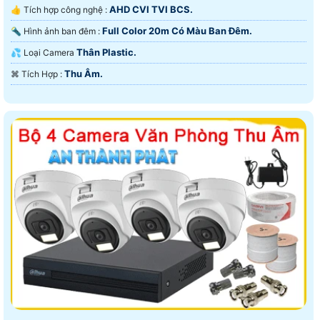
AHD CVI TVI BCS.
👍 Tích hợp công nghệ :
Full Color 20m Có Màu Ban Ðêm.
🔦 Hình ảnh ban đêm :
Thân Plastic.
💦 Loại Camera
Thu Âm.
️⌘ Tích Hợp :