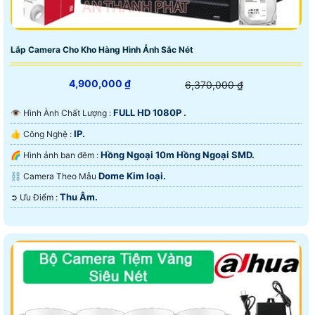
Lắp Camera Cho Kho Hàng Hình Ảnh Sắc Nét
4,900,000 ₫
6,370,000 ₫
FULL HD 1080P .
👁 Hình Ành Chất Lượng :
IP.
👍 Công Nghệ :
Hồng Ngoại 10m Hồng Ngoại SMD.
🌈 Hình ảnh ban đêm :
Dome Kim loại.
⛓ Camera Theo Mẫu
Thu Âm.
️➲ Ưu Điểm :