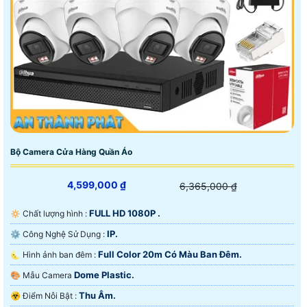
Bộ Camera Cửa Hàng Quần Áo
4,599,000 ₫
6,365,000 ₫
FULL HD 1080P .
🔅 Chất lượng hình :
IP.
⚙ Công Nghệ Sử Dụng :
Full Color 20m Có Màu Ban Ðêm.
🌜 Hình ảnh ban đêm :
Dome Plastic.
🎨 Mẫu Camera
Thu Âm.
️☣️ Điểm Nỗi Bật :