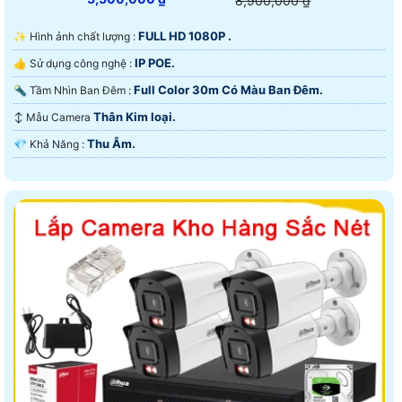
8,900,000 ₫
FULL HD 1080P .
✨ Hình ảnh chất lượng :
IP POE.
👍 Sử dụng công nghệ :
Full Color 30m Có Màu Ban Ðêm.
🔦 Tầm Nhìn Ban Đêm :
Thân Kim loại.
↕️ Mẫu Camera
Thu Âm.
️💎 Khả Năng :