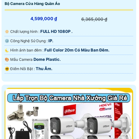
Bộ Camera Cửa Hàng Quần Áo
4,599,000 ₫
6,365,000 ₫
FULL HD 1080P .
🔅 Chất lượng hình :
IP.
⚙ Công Nghệ Sử Dụng :
Full Color 20m Có Màu Ban Ðêm.
🌜 Hình ảnh ban đêm :
Dome Plastic.
🎨 Mẫu Camera
Thu Âm.
️☣️ Điểm Nỗi Bật :