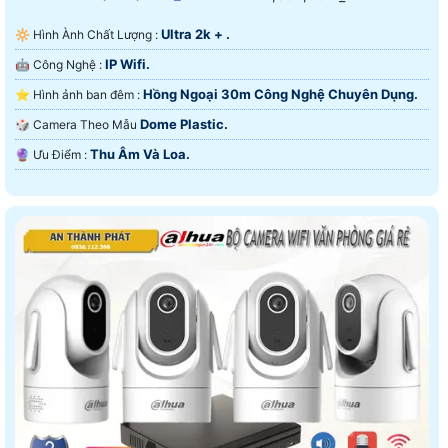
Ultra 2k + .
🔆 Hình Ành Chất Lượng :
IP Wifi.
🤖️ Công Nghệ :
Hồng Ngoại 30m Công Nghệ Chuyên Dụng.
⭐ Hình ảnh ban đêm :
Dome Plastic.
🎲 Camera Theo Mẫu
Thu Âm Và Loa.
️🔮 Ưu Điểm :