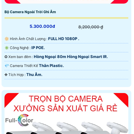
Bộ Camera Ngoài Trời Ghi Âm
5.300.000đ
8,200,000 ₫
FULL HD 1080P .
🔆 Hình Ành Chất Lượng :
IP POE.
✳️ Công Nghệ :
Hồng Ngoại 80m Hồng Ngoại Smart IR.
✪ Xem ban đêm :
Thân Plastic.
💎 Camera Thiết Kế
Thu Âm.
️✤ Tích Hợp :