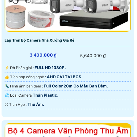
Lắp Trọn Bộ Camera Nhà Xưởng Giá Rẻ
3,400,000 ₫
5,640,000 ₫
FULL HD 1080P .
️⚡ Độ Phân giải :
AHD CVI TVI BCS.
👍 Tích hợp công nghệ :
Full Color 20m Có Màu Ban Ðêm.
🔦 Hình ảnh ban đêm :
Thân Plastic.
💦 Loại Camera
Thu Âm.
️⌘ Tích Hợp :