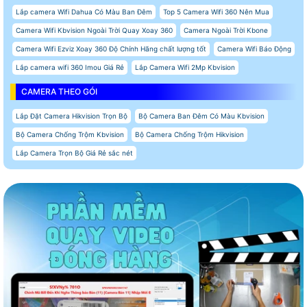
Lắp camera Wifi Dahua Có Màu Ban Đêm
Top 5 Camera Wifi 360 Nên Mua
Camera Wifi Kbvision Ngoài Trời Quay Xoay 360
Camera Ngoài Trời Kbone
Camera Wifi Ezviz Xoay 360 Độ Chính Hãng chất lượng tốt
Camera Wifi Báo Động
Lắp camera wifi 360 Imou Giá Rẻ
Lắp Camera Wifi 2Mp Kbvision
CAMERA THEO GÓI
Lắp Đặt Camera Hikvision Trọn Bộ
Bộ Camera Ban Đêm Có Màu Kbvision
Bộ Camera Chống Trộm Kbvision
Bộ Camera Chống Trộm Hikvision
Lắp Camera Trọn Bộ Giá Rẻ sắc nét