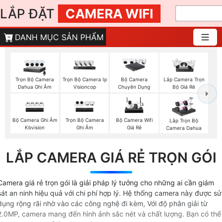
LẮP ĐẶT
CAMERA WIFI
DANH MỤC SẢN PHẨM
Trọn Bộ Camera
Trọn Bộ Camera Ip
Bộ Camera
Lắp Camera Trọn
Dahua Ghi Âm
Visioncop
Chuyên Dụng
Bộ Giá Rẻ
Bộ Camera Ghi Âm
Trọn Bộ Camera
Bộ Camera Wifi
Lắp Trọn Bộ
Kbvision
Ghi Âm
Giá Rẻ
Camera Dahua
LẮP CAMERA GIÁ RẺ TRỌN GÓI
Camera giá rẻ trọn gói là giải pháp lý tưởng cho những ai cần giám
sát an ninh hiệu quả với chi phí hợp lý. Hệ thống camera này được sử
dụng rộng rãi nhờ vào các công nghệ đi kèm, Với độ phân giải từ
2.0MP, camera mang đến hình ảnh sắc nét và chất lượng. Bạn có thể