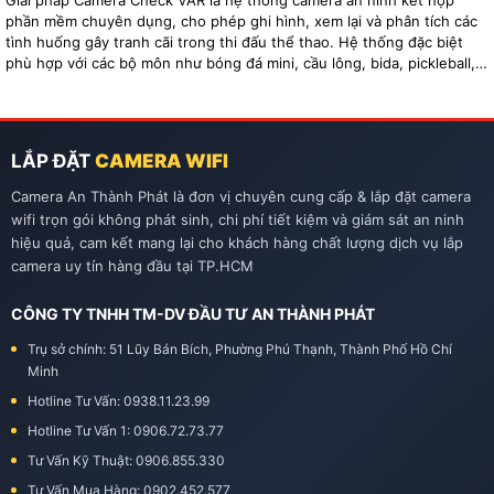
Giải pháp Camera Check VAR là hệ thống camera an ninh kết hợp
phần mềm chuyên dụng, cho phép ghi hình, xem lại và phân tích các
tình huống gây tranh cãi trong thi đấu thể thao. Hệ thống đặc biệt
phù hợp với các bộ môn như bóng đá mini, cầu lông, bida, pickleball,
tennis…
LẮP ĐẶT
CAMERA WIFI
Camera An Thành Phát là đơn vị chuyên cung cấp & lắp đặt camera
wifi trọn gói không phát sinh, chi phí tiết kiệm và giám sát an ninh
hiệu quả, cam kết mang lại cho khách hàng chất lượng dịch vụ lắp
camera uy tín hàng đầu tại TP.HCM
CÔNG TY TNHH TM-DV ĐẦU TƯ AN THÀNH PHÁT
Trụ sở chính: 51 Lũy Bán Bích, Phường Phú Thạnh, Thành Phố Hồ Chí
Minh
Hotline Tư Vấn: 0938.11.23.99
Hotline Tư Vấn 1: 0906.72.73.77
Tư Vấn Kỹ Thuật: 0906.855.330
Tư Vấn Mua Hàng: 0902.452.577