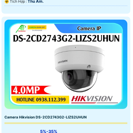
Thu Âm.
️☣️ Tích Hợp :
Camera Hikvision DS-2CD2743G2-LIZS2UHUN
5%-35%