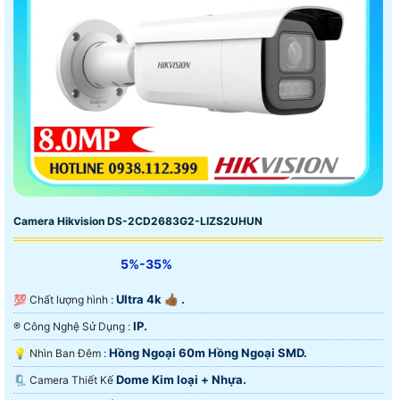
Camera Hikvision DS-2CD2683G2-LIZS2UHUN
5%-35%
Ultra 4k 👍🏾 .
💯 Chất lượng hình :
IP.
®️ Công Nghệ Sử Dụng :
Hồng Ngoại 60m Hồng Ngoại SMD.
💡 Nhìn Ban Đêm :
Dome Kim loại + Nhựa.
🗜️ Camera Thiết Kế