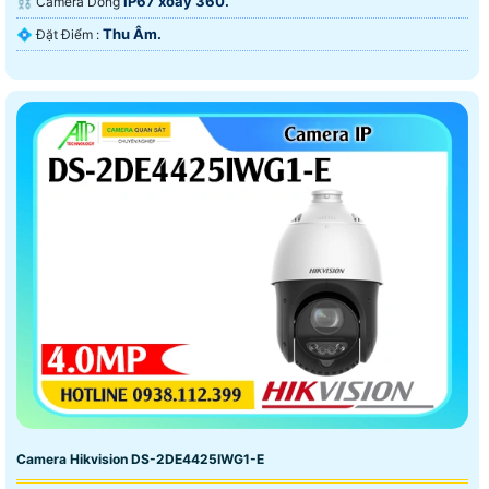
IP67 xoay 360.
⛓ Camera Dòng
Thu Âm.
️💠 Đặt Điểm :
Camera Hikvision DS-2DE4425IWG1-E