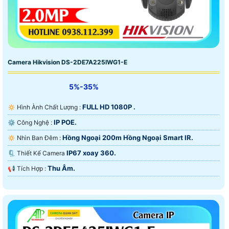
Camera Hikvision DS-2DE7A225IWG1-E
5%-35%
FULL HD 1080P .
🔅 Hình Ành Chất Lượng :
IP POE.
⚙ Công Nghệ :
Hồng Ngoại 200m Hồng Ngoại Smart IR.
🔅 Nhìn Ban Đêm :
IP67 xoay 360.
🗜️ Thiết Kế Camera
Thu Âm.
️📢 Tích Hợp :