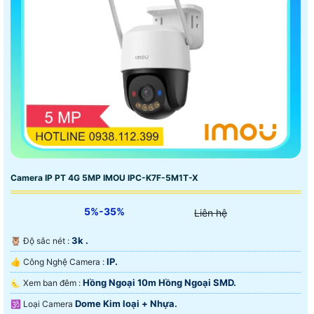
Camera IP PT 4G 5MP IMOU IPC-K7F-5M1T-X
5%-35%
Liên hệ
3k .
🦉 Độ sắc nét :
IP.
👍 Công Nghệ Camera :
Hồng Ngoại 10m Hồng Ngoại SMD.
🌜 Xem ban đêm :
Dome Kim loại + Nhựa.
🕉️ Loại Camera