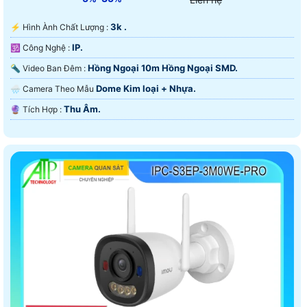
3k .
️⚡ Hình Ành Chất Lượng :
IP.
🕉️ Công Nghệ :
Hồng Ngoại 10m Hồng Ngoại SMD.
🔦 Video Ban Đêm :
Dome Kim loại + Nhựa.
🌧️ Camera Theo Mẫu
Thu Âm.
️🔮 Tích Hợp :