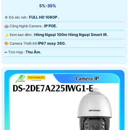
5%-35%
FULL HD 1080P .
☀️ Độ sắc nét :
IP POE.
🤖️ Công Nghệ Camera :
Hồng Ngoại 100m Hồng Ngoại Smart IR.
🌛 Xem ban đêm :
IP67 xoay 360.
🎨 Camera Thiết Kế
Thu Âm.
️↭ Tích Hợp :