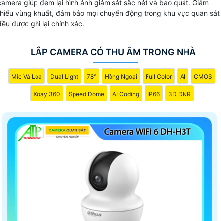
camera giúp đem lại hình ảnh giám sát sắc nét và bao quát. Giảm
thiểu vùng khuất, đảm bảo mọi chuyển động trong khu vực quan sát
đều được ghi lại chính xác.
LẮP CAMERA CÓ THU ÂM TRONG NHÀ
Mic Và Loa
Dual Light
78°
Hồng Ngoại
Full Color
AI
CMOS
Xoay 360
Speed Dome
AI Coding
IP66
3D DNR