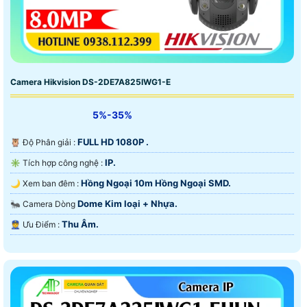
Camera Hikvision DS-2DE7A825IWG1-E
5%-35%
FULL HD 1080P .
🦉 Độ Phân giải :
IP.
✳️ Tích hợp công nghệ :
Hồng Ngoại 10m Hồng Ngoại SMD.
🌙 Xem ban đêm :
Dome Kim loại + Nhựa.
🐜 Camera Dòng
Thu Âm.
️👮 Ưu Điểm :