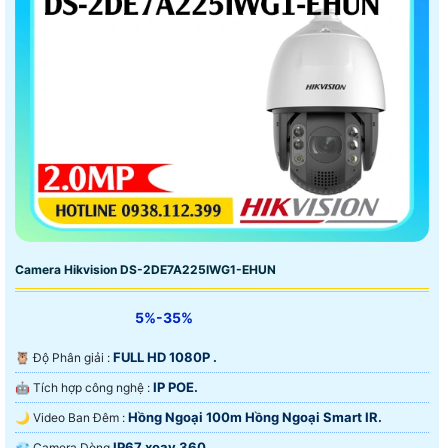
Camera Hikvision DS-2DE7A225IWG1-EHUN
5%-35%
FULL HD 1080P .
🦉 Độ Phân giải :
IP POE.
🤖️ Tích hợp công nghệ :
Hồng Ngoại 100m Hồng Ngoại Smart IR.
🌙 Video Ban Đêm :
IP67 xoay 360.
💎 Camera Dòng