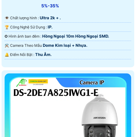
5%-35%
Ultra 2k + .
👁 Chất lượng hình :
IP.
🏆 Công Nghệ Sử Dụng :
Hồng Ngoại 10m Hồng Ngoại SMD.
✪ Hình ảnh ban đêm :
Dome Kim loại + Nhựa.
⚒ Camera Theo Mẫu
Thu Âm.
️🔔 Điểm Nỗi Bật :