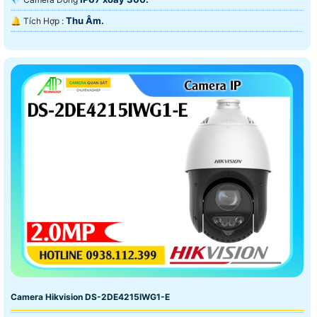
Thu Âm.
️🔔 Tích Hợp :
Camera Hikvision DS-2DE4215IWG1-E