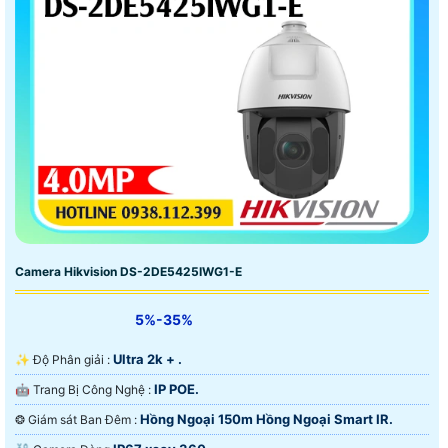
Camera Hikvision DS-2DE5425IWG1-E
5%-35%
Ultra 2k + .
✨ Độ Phân giải :
IP POE.
🤖️ Trang Bị Công Nghệ :
Hồng Ngoại 150m Hồng Ngoại Smart IR.
❂ Giám sát Ban Đêm :