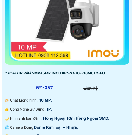
Camera IP WiFi 5MP+5MP IMOU IPC-SA70F-10M0T2-EU
5%-35%
Liên hệ
10 MP.
🔅 Chất lượng hình :
IP.
👍 Công Nghệ Sử Dụng :
Hồng Ngoại 10m Hồng Ngoại SMD.
🌙 Hình ảnh ban đêm :
Dome Kim loại + Nhựa.
💦 Camera Dòng