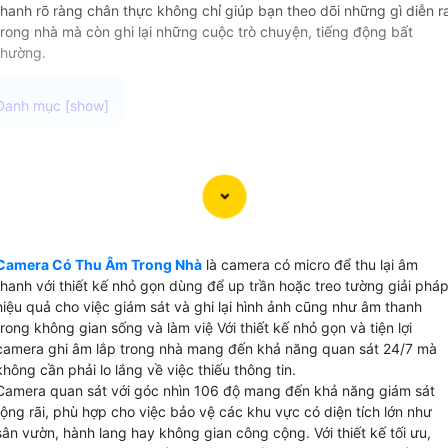
thanh rõ ràng chân thực không chỉ giúp bạn theo dõi những gì diễn r
trong nhà mà còn ghi lại những cuộc trò chuyện, tiếng động bất
thường.
Camera có thu âm trong nhà là dòng camera có micro thu
âm nhỏ gọn thiết kế rất tinh tế phù hợp cho văn phòng cửa
hàng và gia đình trang bị dủ chức năng hoàn hảo để giám
sát và ghi lại hình ảnh cũng như âm thanh trong không gian
bên trong nhà Chức năng theo dõi và ghi âm cho phép
Camera Có Thu Âm Trong Nhà
là camera có micro để thu lại âm
bạn theo dõi và ghi lại những gì diễn ra trong nhà của
thanh với thiết kế nhỏ gọn dùng để up trần hoặc treo tường giải phá
bạn truy cập vào camera từ bất kỳ đâu thông qua kết nối
hiệu quả cho việc giám sát và ghi lại hình ảnh cũng như âm thanh
internet, giúp bạn có thể kiểm soát và theo dõi nhà cửa mọ
trong không gian sống và làm việ Với thiết kế nhỏ gọn và tiện lợi
camera ghi âm lắp trong nhà mang đến khả năng quan sát 24/7 mà
lúc mọi nơi.
không cần phải lo lắng về việc thiếu thông tin.
Camera quan sát với góc nhìn 106 độ mang đến khả năng giám sát
rộng rãi, phù hợp cho việc bảo vệ các khu vực có diện tích lớn như
sân vườn, hành lang hay không gian công cộng. Với thiết kế tối ưu,