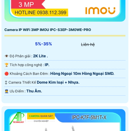
Camera IP WiFi 3MP IMOU IPC-S3EP-3M0WE-PRO
5%-35%
Liên hệ
2K Lite .
👁 Độ Phân giải :
IP.
🏆 Tích hợp công nghệ :
Hồng Ngoại 10m Hồng Ngoại SMD.
🔴 Khoảng Cách Ban Đêm :
Dome Kim loại + Nhựa.
↕️ Camera Thiết Kế
Thu Âm.
️👮 Ưu Điểm :