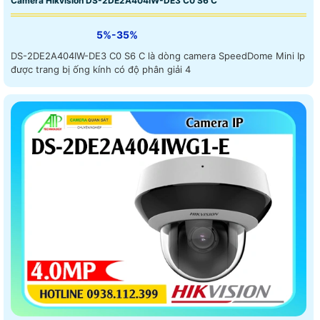
Camera Hikvision DS-2DE2A404IW-DE3 C0 S6 C
5%-35%
DS-2DE2A404IW-DE3 C0 S6 C là dòng camera SpeedDome Mini Ip
được trang bị ống kính có độ phân giải 4