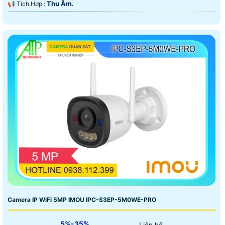
Thu Âm.
️📢 Tích Hợp :
Camera IP WiFi 5MP IMOU IPC-S3EP-5M0WE-PRO
5%-35%
Liên hệ