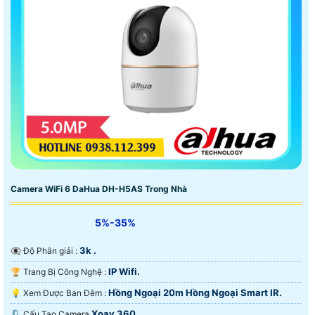
Camera WiFi 6 DaHua DH-H5AS Trong Nhà
5%-35%
3k .
👁️‍🗨 Độ Phân giải :
IP Wifi.
🏆 Trang Bị Công Nghệ :
Hồng Ngoại 20m Hồng Ngoại Smart IR.
💡 Xem Được Ban Đêm :
Xoay 360.
🗜️ Cấu Tạo Camera