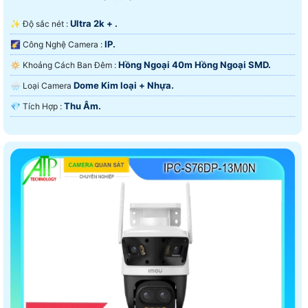
Ultra 2k + .
✨ Độ sắc nét :
IP.
🌠 Công Nghệ Camera :
Hồng Ngoại 40m Hồng Ngoại SMD.
🔅 Khoảng Cách Ban Đêm :
Dome Kim loại + Nhựa.
🌧️ Loại Camera
Thu Âm.
️💎 Tích Hợp :