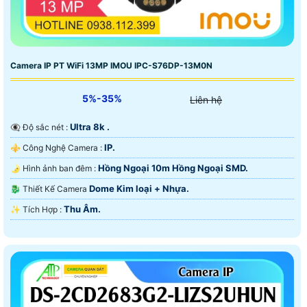
Camera IP PT WiFi 13MP IMOU IPC-S76DP-13M0N
5%-35%
Liên hệ
Ultra 8k .
👁️‍🗨 Độ sắc nét :
IP.
⚜️ Công Nghệ Camera :
Hồng Ngoại 10m Hồng Ngoại SMD.
🌛 Hình ảnh ban đêm :
Dome Kim loại + Nhựa.
🐉️ Thiết Kế Camera
Thu Âm.
️✨ Tích Hợp :