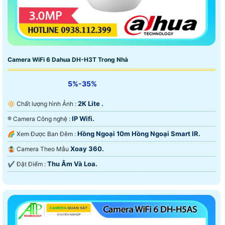
Camera WiFi 6 Dahua DH-H3T Trong Nhà
5%-35%
2K Lite .
🔆 Chất lượng hình Ảnh :
IP Wifi.
®️ Camera Công nghệ :
Hồng Ngoại 10m Hồng Ngoại Smart IR.
🌈 Xem Được Ban Đêm :
Xoay 360.
🤹 Camera Theo Mẫu
Thu Âm Và Loa.
️✔️ Đặt Điểm :