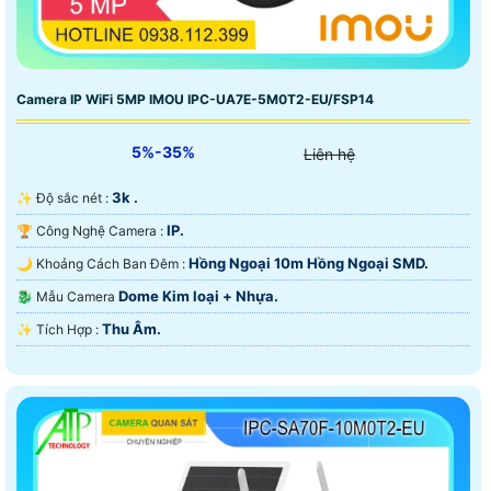
Camera IP WiFi 5MP IMOU IPC-UA7E-5M0T2-EU/FSP14
5%-35%
Liên hệ
3k .
✨ Độ sắc nét :
IP.
🏆 Công Nghệ Camera :
Hồng Ngoại 10m Hồng Ngoại SMD.
🌙 Khoảng Cách Ban Đêm :
Dome Kim loại + Nhựa.
🐉️ Mẫu Camera
Thu Âm.
️✨ Tích Hợp :