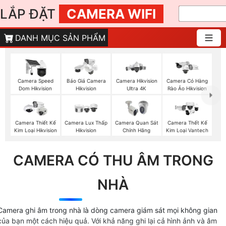
LẮP ĐẶT
CAMERA WIFI
DANH MỤC SẢN PHẨM
Camera Speed
Báo Giá Camera
Camera Hikvision
Camera Có Hàng
Dom Hikvision
Hikvision
Ultra 4K
Rào Ảo Hikvision
Camera Thiết Kế
Camera Lux Thấp
Camera Quan Sát
Camera Thết Kế
Kim Loại Hikvision
Hikvision
Chính Hãng
Kim Loại Vantech
CAMERA CÓ THU ÂM TRONG
NHÀ
Camera ghi âm trong nhà là dòng camera giám sát mọi không gian
của bạn một cách hiệu quả. Với khả năng ghi lại cả hình ảnh và âm