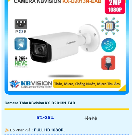
Camera Thân KBvision KX-D2013N-EAB
5%-35%
liên hệ
FULL HD 1080P .
🔆 Độ Phân giải :