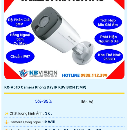
KX-A51D Camera Không Dây IP KBVISION (5MP)
5%-35%
liên hệ
3k .
✨ Chất lượng hình Ảnh :
IP Wifi.
⚜️ Camera Công nghệ :