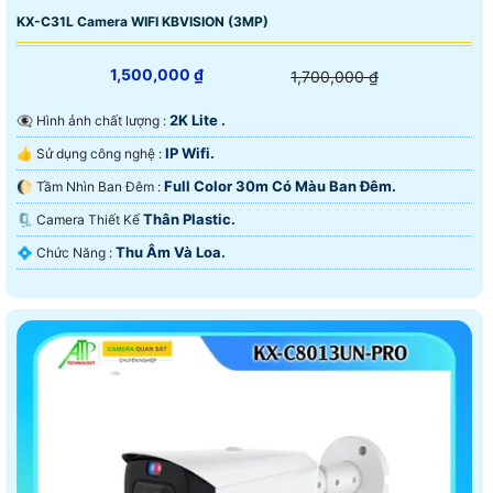
KX-C31L Camera WIFI KBVISION (3MP)
1,500,000 ₫
1,700,000 ₫
2K Lite .
👁️‍🗨 Hình ảnh chất lượng :
IP Wifi.
👍 Sử dụng công nghệ :
Full Color 30m Có Màu Ban Ðêm.
🌔 Tầm Nhìn Ban Đêm :
Thân Plastic.
🗜️ Camera Thiết Kế
Thu Âm Và Loa.
️💠 Chức Năng :