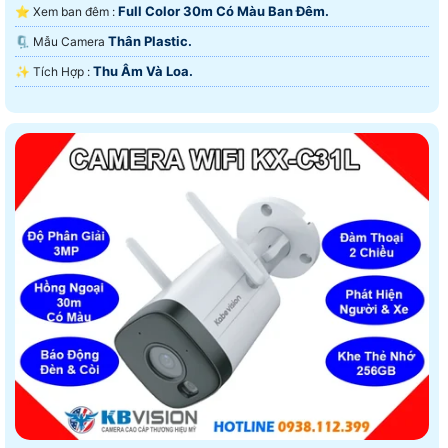
Full Color 30m Có Màu Ban Ðêm.
⭐ Xem ban đêm :
Thân Plastic.
🗜️ Mẫu Camera
Thu Âm Và Loa.
️✨ Tích Hợp :