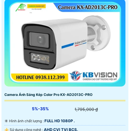
Camera Ánh Sáng Kép Color Pro KX-AD2013C-PRO
5%-35%
1,795,000 ₫
FULL HD 1080P .
☀️ Hình ảnh chất lượng :
AHD CVI TVI BCS.
⚜️ Sử dụng công nghệ :