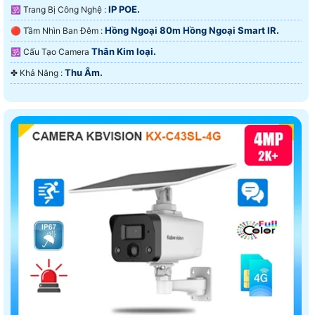
IP POE.
🕉️ Trang Bị Công Nghệ :
Hồng Ngoại 80m Hồng Ngoại Smart IR.
🔴 Tầm Nhìn Ban Đêm :
Thân Kim loại.
🕉️ Cấu Tạo Camera
Thu Âm.
️✤ Khả Năng :