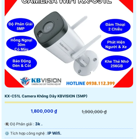
KX-C51L Camera Không Dây KBVISION (5MP)
1,800,000 ₫
1,900,000 ₫
3k .
👁️‍🗨 Độ Phân giải :
IP Wifi.
⚙ Tích hợp công nghệ :