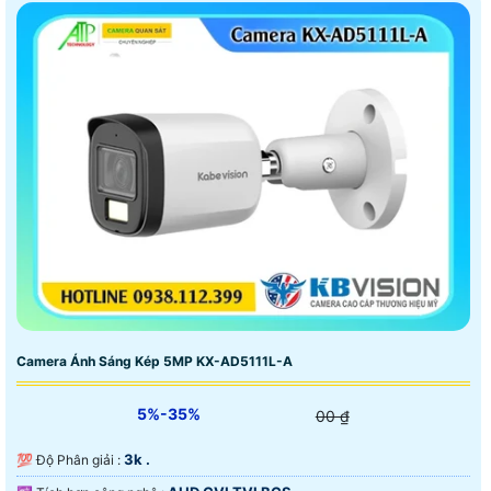
Camera Ánh Sáng Kép 5MP KX-AD5111L-A
5%-35%
00 ₫
3k .
💯 Độ Phân giải :