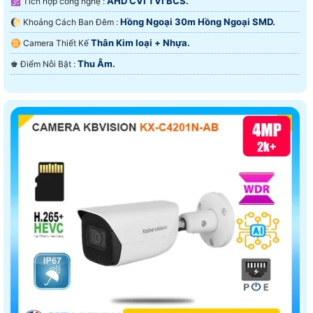
AHD CVI TVI BCS.
🕉️ Tích hợp công nghệ :
Hồng Ngoại 30m Hồng Ngoại SMD.
🌔 Khoảng Cách Ban Đêm :
Thân Kim loại + Nhựa.
♊ Camera Thiết Kế
Thu Âm.
️♚ Điểm Nỗi Bật :