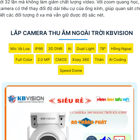
tới 32 lần mà không làm giảm chất lượng video. Với zoom quang học,
camera có thể thay đổi độ dài tiêu cự của ống kính, giúp quan sát ch
tiết các đối tượng ở xa mà vẫn giữ được độ sắc nét.
LẮP CAMERA THU ÂM NGOÀI TRỜI KBVISION
Mic Và Loa
IP66
3D DNR
AI
Dual Light
78°
Hồng Ngoại
Full Color
2.0 MP
CMOS
Xoay 360
Thân
AI Coding
Speed Dome