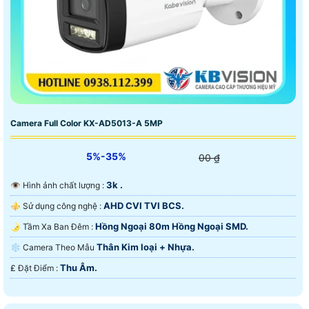
Camera Full Color KX-AD5013-A 5MP
5%-35%
00 ₫
3k .
👁 Hình ảnh chất lượng :
AHD CVI TVI BCS.
⚜️ Sử dụng công nghệ :
Hồng Ngoại 80m Hồng Ngoại SMD.
🌛 Tầm Xa Ban Đêm :
Thân Kim loại + Nhựa.
❄ Camera Theo Mẫu
Thu Âm.
️₤ Đặt Điểm :