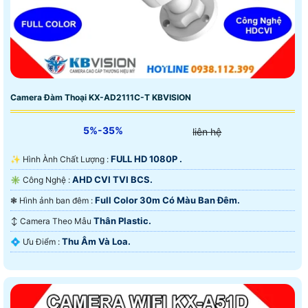
Camera Đàm Thoại KX-AD2111C-T KBVISION
5%-35%
liên hệ
FULL HD 1080P .
✨ Hình Ành Chất Lượng :
AHD CVI TVI BCS.
✳️ Công Nghệ :
Full Color 30m Có Màu Ban Ðêm.
❃ Hình ảnh ban đêm :
Thân Plastic.
↕️ Camera Theo Mẫu
Thu Âm Và Loa.
️💠 Ưu Điểm :