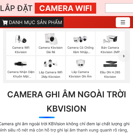
LẮP ĐẶT
CAMERA WIFI
DANH MỤC SẢN PHẨM
Camera Wifi
Camera Kbvision
Camera Có Chống
Bán Camera
Kbvision
Giá Rẻ
Xâm Nhập
Kbvision 2MP
Kbvision
Camera Nhận Diện
Lắp Camera
Lắp Camera Wifi
Đầu Ghi H.265
Khuôn Mặt
Kbvision Ghi Âm
2Mp Kbvision
Kbvision
Kbvision
CAMERA GHI ÂM NGOÀI TRỜI
KBVISION
Camera ghi âm ngoài trời KBVision không chỉ đem lại chất lượng ghi
hình siêu rõ nét mà còn hỗ trợ ghi lại âm thanh xung quanh rõ ràng,