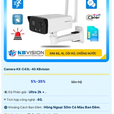
Camera KX-C43L-4G KBvision
5%-35%
liên hệ
Ultra 2k + .
👁️‍🗨 Độ Phân giải :
4G.
®️ Tích hợp công nghệ :
Hồng Ngoại 50m Có Màu Ban Ðêm.
🌚 Khoảng Cách Ban Đêm :