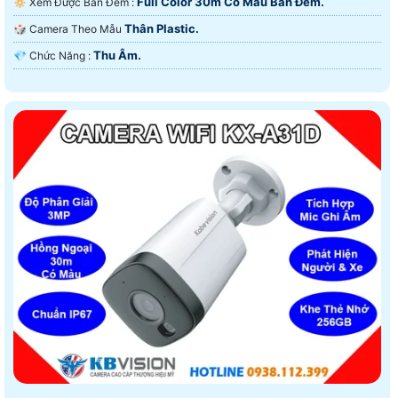
Full Color 30m Có Màu Ban Ðêm.
🔅 Xem Được Ban Đêm :
Thân Plastic.
🎲 Camera Theo Mẫu
Thu Âm.
️💎 Chức Năng :