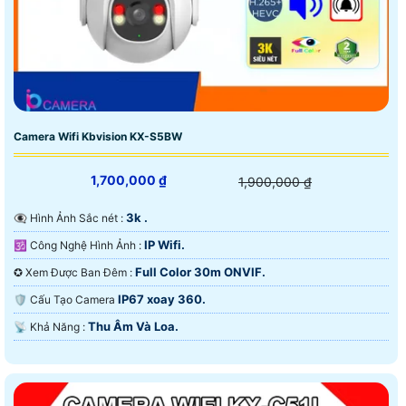
Camera Wifi Kbvision KX-S5BW
1,700,000 ₫
1,900,000 ₫
3k .
👁️‍🗨 Hình Ảnh Sắc nét :
IP Wifi.
🕉️ Công Nghệ Hình Ảnh :
Full Color 30m ONVIF.
✪ Xem Được Ban Đêm :
IP67 xoay 360.
🛡 Cấu Tạo Camera
Thu Âm Và Loa.
️📡 Khả Năng :