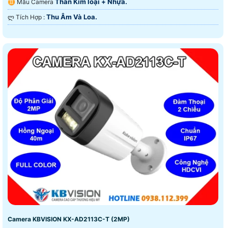
Thân Kim loại + Nhựa.
♊ Mẫu Camera
Thu Âm Và Loa.
️ლ Tích Hợp :
Camera KBVISION KX-AD2113C-T (2MP)