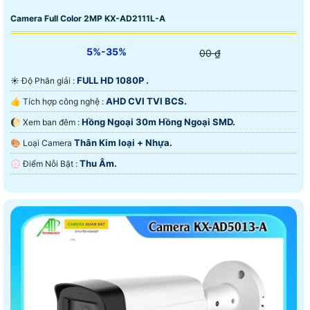
Camera Full Color 2MP KX-AD2111L-A
5%-35%
00 ₫
FULL HD 1080P .
☀️ Độ Phân giải :
AHD CVI TVI BCS.
👍 Tích hợp công nghệ :
Hồng Ngoại 30m Hồng Ngoại SMD.
🌔 Xem ban đêm :
Thân Kim loại + Nhựa.
🎨 Loại Camera
Thu Âm.
️💮 Điểm Nỗi Bật :