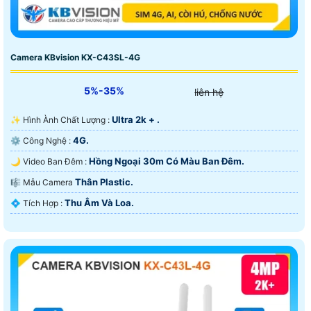
Camera KBvision KX-C43SL-4G
5%-35%
liên hệ
Ultra 2k + .
✨ Hình Ành Chất Lượng :
4G.
⚙ Công Nghệ :
Hồng Ngoại 30m Có Màu Ban Ðêm.
🌙 Video Ban Đêm :
Thân Plastic.
🎼️ Mẫu Camera
Thu Âm Và Loa.
️💠 Tích Hợp :