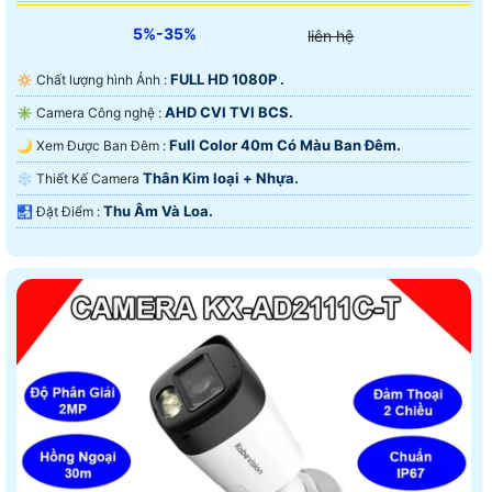
5%-35%
liên hệ
FULL HD 1080P .
🔅 Chất lượng hình Ảnh :
AHD CVI TVI BCS.
✳️ Camera Công nghệ :
Full Color 40m Có Màu Ban Ðêm.
🌙 Xem Được Ban Đêm :
Thân Kim loại + Nhựa.
❄ Thiết Kế Camera
Thu Âm Và Loa.
️🛃 Đặt Điểm :