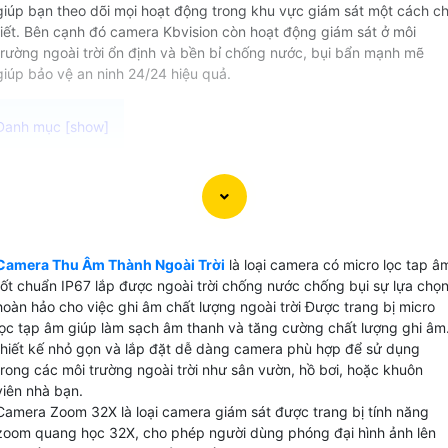
giúp bạn theo dõi mọi hoạt động trong khu vực giám sát một cách ch
tiết. Bên cạnh đó camera Kbvision còn hoạt động giám sát ở môi
trường ngoài trời ổn định và bền bỉ chống nước, bụi bẩn mạnh mẽ
giúp bảo vệ an ninh 24/24 hiệu quả.
Camera thu âm ngoài trời chất lượng cao Được thiết kế đ
hoạt động ổn định trong môi trường khắc nghiệt camera có
micro thu âm lắp được mọi vị trí mang lại hình ảnh và âm
thanh rõ ràng sắc nét. Với khả năng chống nước, chịu được
Camera Thu Âm Thành Ngoài Trời
là loại camera có micro lọc tap â
ánh nắng mặt trời và các yếu tố thời tiết khác Camera thu
tốt chuẩn IP67 lắp được ngoài trời chống nước chống bụi sự lựa chọ
âm ngoài trời này là sự lựa chọn hoàn hảo cho việc theo dõ
hoàn hảo cho việc ghi âm chất lượng ngoài trời Được trang bị micro
và ghi lại mọi hoạt động ngoài trời. Đừng bỏ lỡ cơ hội sở
lọc tạp âm giúp làm sạch âm thanh và tăng cường chất lượng ghi âm
hữu sản phẩm chất lượng này với giá cả phải chăng.
thiết kế nhỏ gọn và lắp đặt dễ dàng camera phù hợp để sử dụng
trong các môi trường ngoài trời như sân vườn, hồ bơi, hoặc khuôn
viên nhà bạn.
Camera Zoom 32X là loại camera giám sát được trang bị tính năng
zoom quang học 32X, cho phép người dùng phóng đại hình ảnh lên