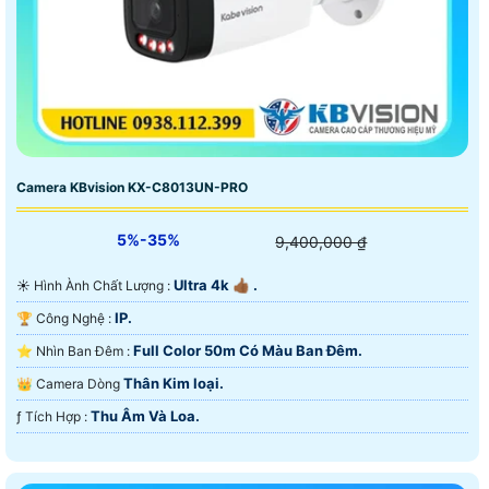
Camera KBvision KX-C8013UN-PRO
5%-35%
9,400,000 ₫
Ultra 4k 👍🏾 .
☀️ Hình Ành Chất Lượng :
IP.
🏆 Công Nghệ :
Full Color 50m Có Màu Ban Ðêm.
⭐ Nhìn Ban Đêm :
Thân Kim loại.
👑 Camera Dòng
Thu Âm Và Loa.
️ƒ Tích Hợp :