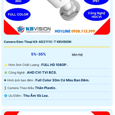
Camera Đàm Thoại KX-AD2111C-T KBVISION
5%-35%
liên hệ
FULL HD 1080P .
✨ Hình Ành Chất Lượng :
AHD CVI TVI BCS.
✳️ Công Nghệ :
Full Color 30m Có Màu Ban Ðêm.
❃ Hình ảnh ban đêm :
Thân Plastic.
↕️ Camera Theo Mẫu
Thu Âm Và Loa.
️💠 Ưu Điểm :