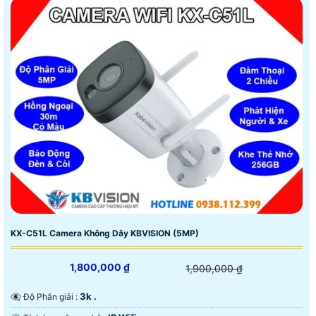
KX-C51L Camera Không Dây KBVISION (5MP)
1,800,000 ₫
1,900,000 ₫
3k .
👁️‍🗨 Độ Phân giải :