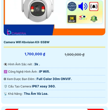
Camera Wifi Kbvision KX-S5BW
1,700,000 ₫
1,900,000 ₫
3k .
👁️‍🗨 Hình Ảnh Sắc nét :
IP Wifi.
🕉️ Công Nghệ Hình Ảnh :
Full Color 30m ONVIF.
✪ Xem Được Ban Đêm :
IP67 xoay 360.
🛡 Cấu Tạo Camera
Thu Âm Và Loa.
️📡 Khả Năng :