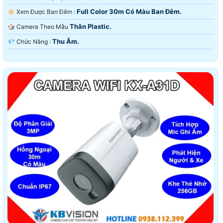
Full Color 30m Có Màu Ban Ðêm.
🔅 Xem Được Ban Đêm :
Thân Plastic.
🎲 Camera Theo Mẫu
Thu Âm.
️💎 Chức Năng :