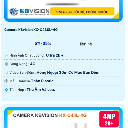
Camera KBvision KX-C43SL-4G
5%-35%
liên hệ
Ultra 2k + .
✨ Hình Ành Chất Lượng :
4G.
⚙ Công Nghệ :
Hồng Ngoại 30m Có Màu Ban Ðêm.
🌙 Video Ban Đêm :
Thân Plastic.
🎼️ Mẫu Camera
Thu Âm Và Loa.
️💠 Tích Hợp :