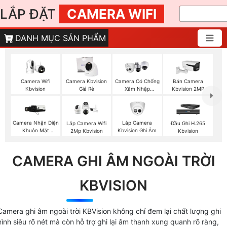
LẮP ĐẶT
CAMERA WIFI
DANH MỤC SẢN PHẨM
Camera Wifi
Camera Kbvision
Camera Có Chống
Bán Camera
Kbvision
Giá Rẻ
Xâm Nhập
Kbvision 2MP
Kbvision
Camera Nhận Diện
Lắp Camera
Lắp Camera Wifi
Đầu Ghi H.265
Khuôn Mặt
Kbvision Ghi Âm
2Mp Kbvision
Kbvision
Kbvision
CAMERA GHI ÂM NGOÀI TRỜI
KBVISION
Camera ghi âm ngoài trời KBVision không chỉ đem lại chất lượng ghi
hình siêu rõ nét mà còn hỗ trợ ghi lại âm thanh xung quanh rõ ràng,