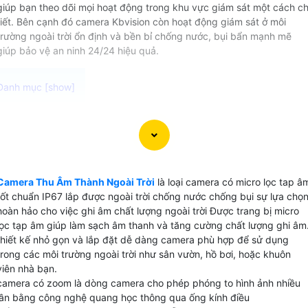
giúp bạn theo dõi mọi hoạt động trong khu vực giám sát một cách ch
tiết. Bên cạnh đó camera Kbvision còn hoạt động giám sát ở môi
trường ngoài trời ổn định và bền bỉ chống nước, bụi bẩn mạnh mẽ
giúp bảo vệ an ninh 24/24 hiệu quả.
Camera thu âm ngoài trời chất lượng cao Được thiết kế đ
hoạt động ổn định trong môi trường khắc nghiệt camera có
micro thu âm lắp được mọi vị trí mang lại hình ảnh và âm
thanh rõ ràng sắc nét. Với khả năng chống nước, chịu được
Camera Thu Âm Thành Ngoài Trời
là loại camera có micro lọc tap â
ánh nắng mặt trời và các yếu tố thời tiết khác Camera thu
tốt chuẩn IP67 lắp được ngoài trời chống nước chống bụi sự lựa chọ
âm ngoài trời này là sự lựa chọn hoàn hảo cho việc theo dõ
hoàn hảo cho việc ghi âm chất lượng ngoài trời Được trang bị micro
và ghi lại mọi hoạt động ngoài trời. Đừng bỏ lỡ cơ hội sở
lọc tạp âm giúp làm sạch âm thanh và tăng cường chất lượng ghi âm
hữu sản phẩm chất lượng này với giá cả phải chăng.
thiết kế nhỏ gọn và lắp đặt dễ dàng camera phù hợp để sử dụng
trong các môi trường ngoài trời như sân vườn, hồ bơi, hoặc khuôn
viên nhà bạn.
camera có zoom là dòng camera cho phép phóng to hình ảnh nhiều
lần bằng công nghệ quang học thông qua ống kính điều