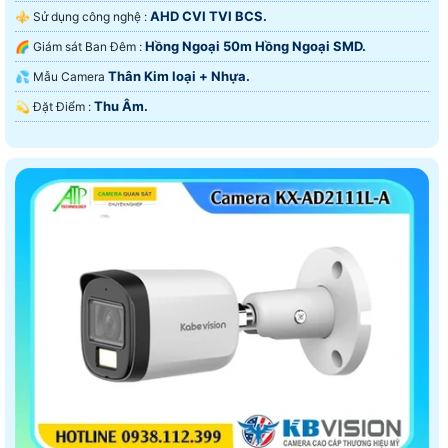
AHD CVI TVI BCS.
⚜️ Sử dụng công nghệ :
Hồng Ngoại 50m Hồng Ngoại SMD.
🌈 Giám sát Ban Đêm :
Thân Kim loại + Nhựa.
💦 Mẫu Camera
Thu Âm.
️💫 Đặt Điểm :