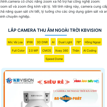
chỉnh.camera có chức năng zoom xa hỗ trợ hai công nghệ zoom:
zoom số và zoom ống kính vật lý. Với tính năng này, camera cung cấ
khả năng quan sát chi tiết, lý tưởng cho các ứng dụng giám sát và a
ninh chuyên nghiệp.
LẮP CAMERA THU ÂM NGOÀI TRỜI KBVISION
Mic Và Loa
IP66
3D DNR
AI
Dual Light
78°
Hồng Ngoại
Full Color
2.0 MP
CMOS
Xoay 360
Thân
AI Coding
Speed Dome