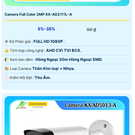
Camera Full Color 2MP KX-AD2111L-A
5%-35%
00 ₫
FULL HD 1080P .
☀️ Độ Phân giải :
AHD CVI TVI BCS.
👍 Tích hợp công nghệ :
Hồng Ngoại 30m Hồng Ngoại SMD.
🌔 Xem ban đêm :
Thân Kim loại + Nhựa.
🎨 Loại Camera
Thu Âm.
️💮 Điểm Nỗi Bật :