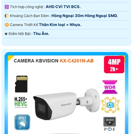
AHD CVI TVI BCS.
🕉️ Tích hợp công nghệ :
Hồng Ngoại 30m Hồng Ngoại SMD.
🌔 Khoảng Cách Ban Đêm :
Thân Kim loại + Nhựa.
♊ Camera Thiết Kế
Thu Âm.
️♚ Điểm Nỗi Bật :