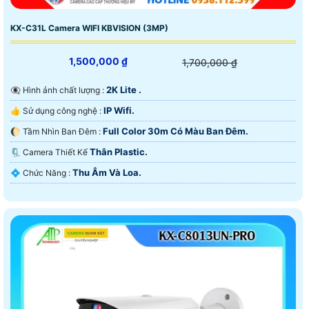
KX-C31L Camera WIFI KBVISION (3MP)
1,500,000 ₫
1,700,000 ₫
2K Lite .
👁️‍🗨 Hình ảnh chất lượng :
IP Wifi.
👍 Sử dụng công nghệ :
Full Color 30m Có Màu Ban Ðêm.
🌔 Tầm Nhìn Ban Đêm :
Thân Plastic.
🗜️ Camera Thiết Kế
Thu Âm Và Loa.
️💠 Chức Năng :