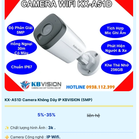
KX-A51D Camera Không Dây IP KBVISION (5MP)
5%-35%
liên hệ
3k .
✨ Chất lượng hình Ảnh :
IP Wifi.
⚜️ Camera Công nghệ :