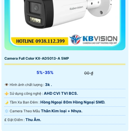
Camera Full Color KX-AD5013-A 5MP
5%-35%
00 ₫
3k .
👁 Hình ảnh chất lượng :
AHD CVI TVI BCS.
⚜️ Sử dụng công nghệ :
Hồng Ngoại 80m Hồng Ngoại SMD.
🌛 Tầm Xa Ban Đêm :
Thân Kim loại + Nhựa.
❄ Camera Theo Mẫu
Thu Âm.
️₤ Đặt Điểm :