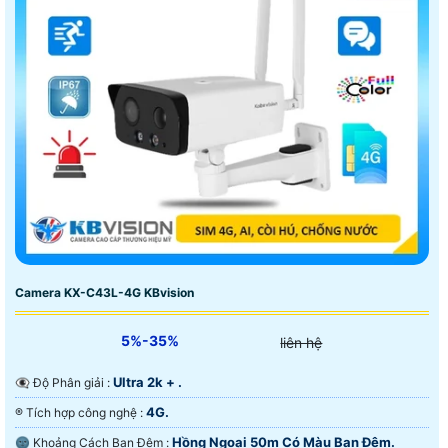
Camera KX-C43L-4G KBvision
5%-35%
liên hệ
Ultra 2k + .
👁️‍🗨 Độ Phân giải :
4G.
®️ Tích hợp công nghệ :
Hồng Ngoại 50m Có Màu Ban Ðêm.
🌚 Khoảng Cách Ban Đêm :