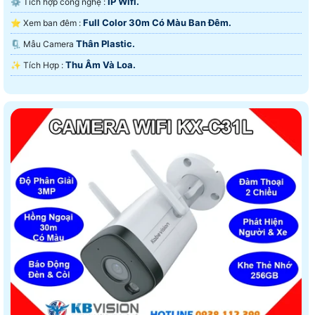
IP Wifi.
⚙ Tích hợp công nghệ :
Full Color 30m Có Màu Ban Ðêm.
⭐ Xem ban đêm :
Thân Plastic.
🗜️ Mẫu Camera
Thu Âm Và Loa.
️✨ Tích Hợp :