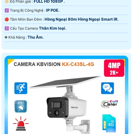
FULL HD 1080P .
🔆 Độ Phân giải :
IP POE.
🕉️ Trang Bị Công Nghệ :
Hồng Ngoại 80m Hồng Ngoại Smart IR.
🔴 Tầm Nhìn Ban Đêm :
Thân Kim loại.
🕉️ Cấu Tạo Camera
Thu Âm.
️✤ Khả Năng :