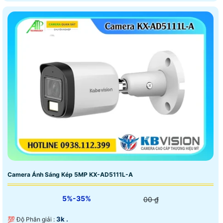
Camera Ánh Sáng Kép 5MP KX-AD5111L-A
5%-35%
00 ₫
3k .
💯 Độ Phân giải :