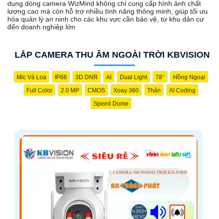
dụng dòng camera WizMind không chỉ cung cấp hình ảnh chất
lượng cao mà còn hỗ trợ nhiều tính năng thông minh, giúp tối ưu
hóa quản lý an ninh cho các khu vực cần bảo vệ, từ khu dân cư
đến doanh nghiệp lớn
LẮP CAMERA THU ÂM NGOÀI TRỜI KBVISION
Mic Và Loa
IP66
3D DNR
AI
Dual Light
78°
Hồng Ngoại
Full Color
2.0 MP
CMOS
Xoay 360
Thân
AI Coding
Speed Dome