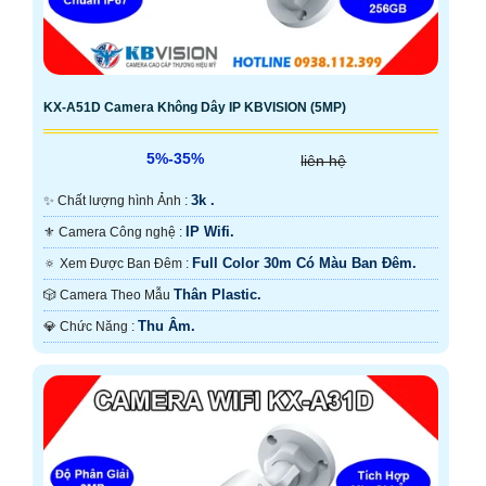
KX-A51D Camera Không Dây IP KBVISION (5MP)
5%-35%
liên hệ
3k .
✨ Chất lượng hình Ảnh :
IP Wifi.
⚜️ Camera Công nghệ :
Full Color 30m Có Màu Ban Ðêm.
🔅 Xem Được Ban Đêm :
Thân Plastic.
🎲 Camera Theo Mẫu
Thu Âm.
️💎 Chức Năng :