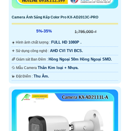
Camera Ánh Sáng Kép Color Pro KX-AD2013C-PRO
5%-35%
1,795,000 ₫
FULL HD 1080P .
☀️ Hình ảnh chất lượng :
AHD CVI TVI BCS.
⚜️ Sử dụng công nghệ :
Hồng Ngoại 50m Hồng Ngoại SMD.
🌈 Giám sát Ban Đêm :
Thân Kim loại + Nhựa.
💦 Mẫu Camera
Thu Âm.
️💫 Đặt Điểm :