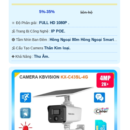
5%-35%
liên hệ
FULL HD 1080P .
🔆 Độ Phân giải :
IP POE.
🕉️ Trang Bị Công Nghệ :
Hồng Ngoại 80m Hồng Ngoại Smart
🔴 Tầm Nhìn Ban Đêm :
IR.
Thân Kim loại.
🕉️ Cấu Tạo Camera
Thu Âm.
️✤ Khả Năng :