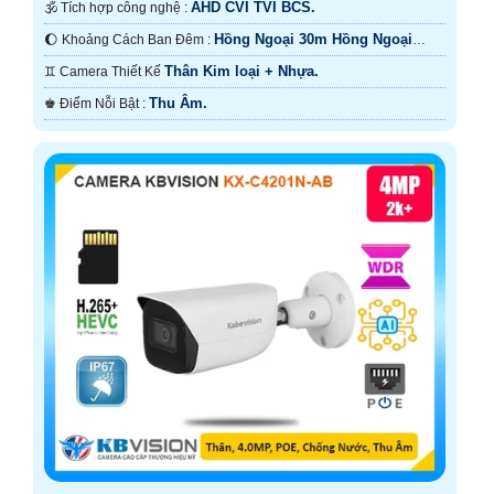
AHD CVI TVI BCS.
🕉️ Tích hợp công nghệ :
Hồng Ngoại 30m Hồng Ngoại
🌔 Khoảng Cách Ban Đêm :
SMD.
Thân Kim loại + Nhựa.
♊ Camera Thiết Kế
Thu Âm.
️♚ Điểm Nỗi Bật :