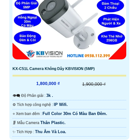
KX-C51L Camera Không Dây KBVISION (5MP)
1,800,000 ₫
1,900,000 ₫
3k .
👁️‍🗨 Độ Phân giải :
IP Wifi.
⚙ Tích hợp công nghệ :
Full Color 30m Có Màu Ban Ðêm.
⭐ Xem ban đêm :
Thân Plastic.
🗜️ Mẫu Camera
Thu Âm Và Loa.
️✨ Tích Hợp :