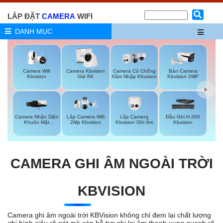
LẮP ĐẶT
CAMERA
WIFI
DANH MỤC
Camera Wifi
Camera Kbvision
Camera Có Chống
Bán Camera
Kbvision
Giá Rẻ
Xâm Nhập Kbvision
Kbvision 2MP
Camera Nhận Diện
Lắp Camera
Lắp Camera Wifi
Đầu Ghi H.265
Khuôn Mặt
Kbvision Ghi Âm
2Mp Kbvision
Kbvision
Kbvision
CAMERA GHI ÂM NGOÀI TRỜI
KBVISION
Camera ghi âm ngoài trời KBVision không chỉ đem lại chất lượng
ghi hình siêu rõ nét mà còn hỗ trợ ghi lại âm thanh xung quanh rõ