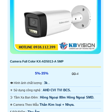
Camera Full Color KX-AD5013-A 5MP
5%-35%
00 ₫
3k .
👁 Hình ảnh chất lượng :
AHD CVI TVI BCS.
⚜️ Sử dụng công nghệ :
Hồng Ngoại 80m Hồng Ngoại SMD.
🌛 Tầm Xa Ban Đêm :
Thân Kim loại + Nhựa.
❄ Camera Theo Mẫu
Thu Âm.