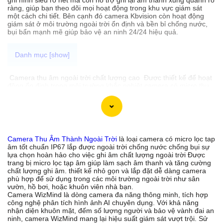
ràng, giúp bạn theo dõi mọi hoạt động trong khu vực giám sát
một cách chi tiết. Bên cạnh đó camera Kbvision còn hoạt động
giám sát ở môi trường ngoài trời ổn định và bền bỉ chống nước,
bụi bẩn mạnh mẽ giúp bảo vệ an ninh 24/24 hiệu quả.
Camera thu âm ngoài trời chất lượng cao Được thiết kế để hoạt
động ổn định trong môi trường khắc nghiệt camera có micro thu
âm lắp được mọi vị trí mang lại hình ảnh và âm thanh rõ ràng
sắc nét. Với khả năng chống nước, chịu được ánh nắng mặt trời
và các yếu tố thời tiết khác Camera thu âm ngoài trời này là sự
lựa chọn hoàn hảo cho việc theo dõi và ghi lại mọi hoạt động
ngoài trời. Đừng bỏ lỡ cơ hội sở hữu sản phẩm chất lượng này
với giá cả phải chăng.
Camera Thu Âm Thành Ngoài Trời
là loại camera có micro lọc tap
âm tốt chuẩn IP67 lắp được ngoài trời chống nước chống bụi sự
lựa chọn hoàn hảo cho việc ghi âm chất lượng ngoài trời Được
trang bị micro lọc tạp âm giúp làm sạch âm thanh và tăng cường
'
chất lượng ghi âm. thiết kế nhỏ gọn và lắp đặt dễ dàng camera
phù hợp để sử dụng trong các môi trường ngoài trời như sân
vườn, hồ bơi, hoặc khuôn viên nhà bạn.
Camera WizMind là dòng camera đa năng thông minh, tích hợp
công nghệ phân tích hình ảnh AI chuyên dụng. Với khả năng
nhận diện khuôn mặt, đếm số lượng người và bảo vệ vành đai an
ninh, camera WizMind mang lại hiệu suất giám sát vượt trội. Sử