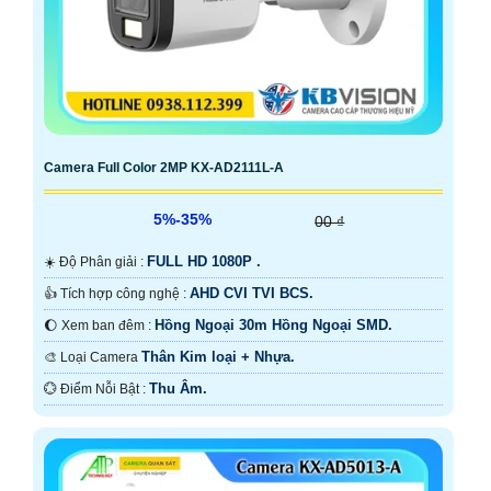
Camera Full Color 2MP KX-AD2111L-A
5%-35%
00 ₫
FULL HD 1080P .
☀️ Độ Phân giải :
AHD CVI TVI BCS.
👍 Tích hợp công nghệ :
Hồng Ngoại 30m Hồng Ngoại SMD.
🌔 Xem ban đêm :
Thân Kim loại + Nhựa.
🎨 Loại Camera
Thu Âm.
️💮 Điểm Nỗi Bật :