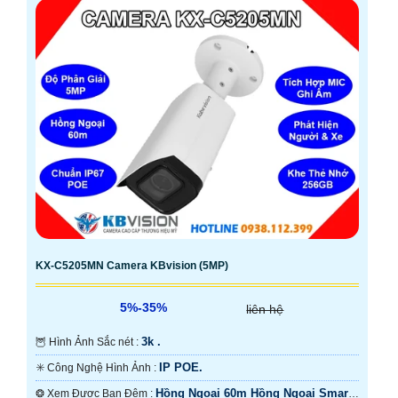
KX-C5205MN Camera KBvision (5MP)
5%-35%
liên hệ
3k .
🦉 Hình Ảnh Sắc nét :
IP POE.
✳️ Công Nghệ Hình Ảnh :
Hồng Ngoại 60m Hồng Ngoại Smart
❂ Xem Được Ban Đêm :