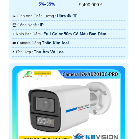
5%-35%
9,400,000 ₫
Ultra 4k 👍🏾 .
☀️ Hình Ành Chất Lượng :
IP.
🏆 Công Nghệ :
Full Color 50m Có Màu Ban Ðêm.
⭐ Nhìn Ban Đêm :
Thân Kim loại.
👑 Camera Dòng
Thu Âm Và Loa.
️ƒ Tích Hợp :