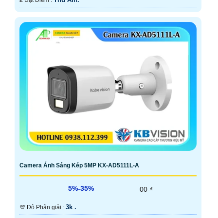
️₤ Đặt Điểm :
Camera Ánh Sáng Kép 5MP KX-AD5111L-A
5%-35%
00 ₫
3k .
💯 Độ Phân giải :