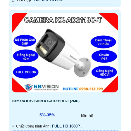
️ლ Tích Hợp :
Camera KBVISION KX-AD2113C-T (2MP)
5%-35%
liên hệ
FULL HD 1080P .
🔅 Chất lượng hình Ảnh :