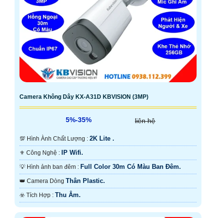
Camera Không Dây KX-A31D KBVISION (3MP)
5%-35%
liên hệ
2K Lite .
💯 Hình Ành Chất Lượng :
IP Wifi.
⚜️ Công Nghệ :
Full Color 30m Có Màu Ban Ðêm.
💡 Hình ảnh ban đêm :
Thân Plastic.
👑 Camera Dòng
Thu Âm.
️☣️ Tích Hợp :