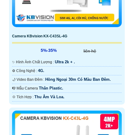
Camera KBvision KX-C43SL-4G
5%-35%
liên hệ
Ultra 2k + .
✨ Hình Ành Chất Lượng :
4G.
⚙ Công Nghệ :
Hồng Ngoại 30m Có Màu Ban Ðêm.
🌙 Video Ban Đêm :
Thân Plastic.
🎼️ Mẫu Camera
Thu Âm Và Loa.
️💠 Tích Hợp :