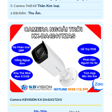
IR.
Thân Kim loại.
💦 Camera Thiết Kế
Thu Âm.
️➲ Đặt Điểm :
Camera KBVISION KX-DA4241TZAS
5%-35%
liên hệ