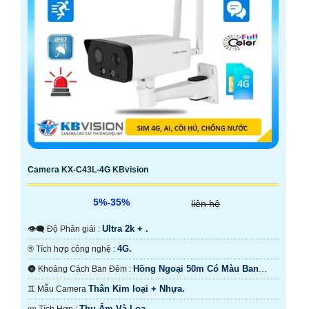
Camera KX-C43L-4G KBvision
5%-35%
liên hệ
Ultra 2k + .
👁️‍🗨 Độ Phân giải :
4G.
®️ Tích hợp công nghệ :
Hồng Ngoại 50m Có Màu Ban
🌚 Khoảng Cách Ban Đêm :
Ðêm.
Thân Kim loại + Nhựa.
♊ Mẫu Camera
Thu Âm Và Loa.