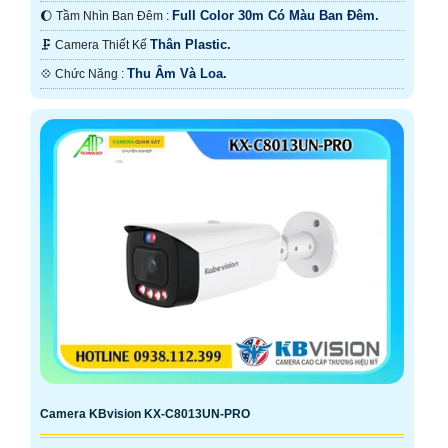
Full Color 30m Có Màu Ban Ðêm.
🌔 Tầm Nhìn Ban Đêm :
Thân Plastic.
🗜️ Camera Thiết Kế
Thu Âm Và Loa.
️💠 Chức Năng :
Camera KBvision KX-C8013UN-PRO