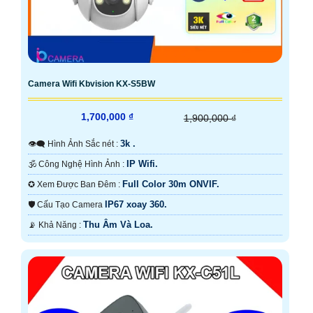
Camera Wifi Kbvision KX-S5BW
1,700,000 ₫
1,900,000 ₫
3k .
👁️‍🗨 Hình Ảnh Sắc nét :
IP Wifi.
🕉️ Công Nghệ Hình Ảnh :
Full Color 30m ONVIF.
✪ Xem Được Ban Đêm :
IP67 xoay 360.
🛡 Cấu Tạo Camera
Thu Âm Và Loa.
️📡 Khả Năng :