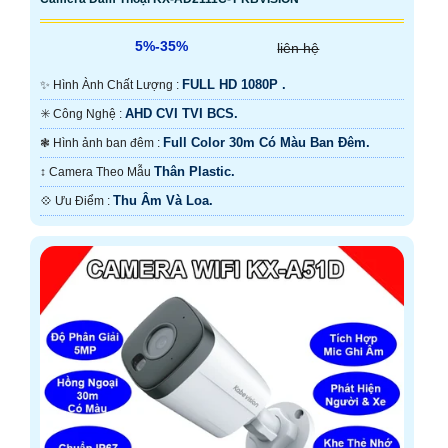
5%-35%
liên hệ
FULL HD 1080P .
✨ Hình Ành Chất Lượng :
AHD CVI TVI BCS.
✳️ Công Nghệ :
Full Color 30m Có Màu Ban Ðêm.
❃ Hình ảnh ban đêm :
Thân Plastic.
↕️ Camera Theo Mẫu
Thu Âm Và Loa.
️💠 Ưu Điểm :