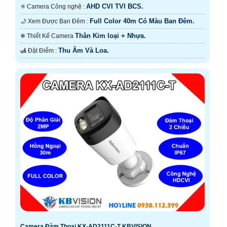
AHD CVI TVI BCS.
✳️ Camera Công nghệ :
Full Color 40m Có Màu Ban Ðêm.
🌙 Xem Được Ban Đêm :
Thân Kim loại + Nhựa.
❄ Thiết Kế Camera
Thu Âm Và Loa.
️🛃 Đặt Điểm :
Camera Đàm Thoại KX-AD2111C-T KBVISION