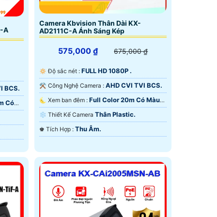
Camera Kbvision Thân Dài KX-
C-A
AD2111C-A Ánh Sáng Kép
575,000 ₫
675,000 ₫
FULL HD 1080P .
🔅 Độ sắc nét :
AHD CVI TVI BCS.
⚒ Công Nghệ Camera :
I BCS.
Full Color 20m Có Màu
🌜 Xem ban đêm :
0m Có
Ban Ðêm.
Thân Plastic.
❄ Thiết Kế Camera
Thu Âm.
️♚ Tích Hợp :