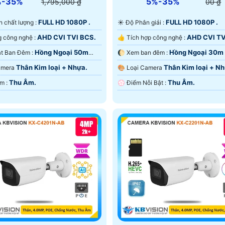
%-35%
5%-35%
1,795,000 ₫
00 ₫
FULL HD 1080P .
FULL HD 1080P .
ảnh chất lượng :
☀️ Độ Phân giải :
AHD CVI TVI BCS.
AHD CVI TV
⚜️ Sử dụng công nghệ :
👍 Tích hợp công nghệ :
Hồng Ngoại 50m
Hồng Ngoại 30m
🌈 Giám sát Ban Đêm :
🌔 Xem ban đêm :
ại SMD.
Ngoại SMD.
Thân Kim loại + Nhựa.
Thân Kim loại + Nh
Camera
🎨 Loại Camera
Thu Âm.
Thu Âm.
️💫 Đặt Điểm :
️💮 Điểm Nỗi Bật :