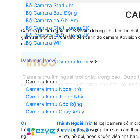
Bộ Camera Starlight
CA
Bộ Camera Báo Động
Bộ Camera có Ghi Âm
Bộ Camera Chất Lượng 2K
Camera ghi âm ngoài trời KBVision không chỉ đem lại chất 
Bộ Camera Chất Lượng 4K
giám sát một cách chi tiết. Bên cạnh đó camera Kbvision 
Bộ Camera Wifi
quả.
Camera Imou
Camera thu âm ngoài trời chất lượng cao Được th
Camera Imou
lại hình ảnh và âm thanh rõ ràng sắc nét. Với khả
Camera Imou Ngoài trời
sự lựa chọn hoàn hảo cho việc theo dõi và ghi lại
Camera Imou Trong Nhà
Camera Imou Góc Rộng
Camera Imou Quay Xoay
'
Camera Thu Âm Thành Ngoài Trời
là loại camera có micr
trời Được trang bị micro lọc tạp âm giúp làm sạch âm th
Camera Ezviz
ngoài trời như sân vườn, hồ bơi, hoặc khuôn viên nhà bạn.