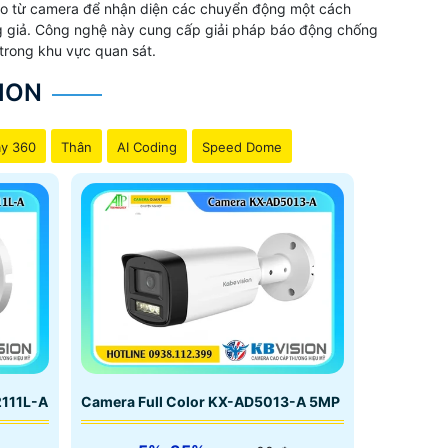
eo từ camera để nhận diện các chuyển động một cách
ng giả. Công nghệ này cung cấp giải pháp báo động chống
trong khu vực quan sát.
ION
y 360
Thân
AI Coding
Speed Dome
2111L-A
Camera Full Color KX-AD5013-A 5MP