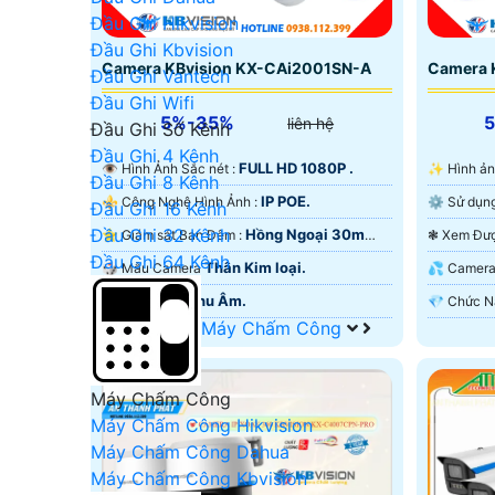
Đầu Ghi Hikvision
Đầu Ghi Kbvision
Camera KBvision KX-CAi2001SN-A
Camera 
Đầu Ghi Vantech
Đầu Ghi Wifi
5%-35%
liên hệ
Đầu Ghi Số Kênh
Đầu Ghi 4 Kênh
FULL HD 1080P .
👁 Hình Ảnh Sắc nét :
✨ Hình ả
Đầu Ghi 8 Kênh
IP POE.
⚜️ Công Nghệ Hình Ảnh :
Đầu Ghi 16 Kênh
Đầu Ghi 32 Kênh
Hồng Ngoại 30m
⭐ Giám sát Ban Đêm :
Đầu Ghi 64 Kênh
Hồng Ngoại Smart IR.
Hồng Ngo
Thân Kim loại.
🎲 Mẫu Camera
💦 Came
Thu Âm.
️➲ Khả Năng :
Máy Chấm Công
Máy Chấm Công
Máy Chấm Công Hikvision
Máy Chấm Công Dahua
Máy Chấm Công Kbvision