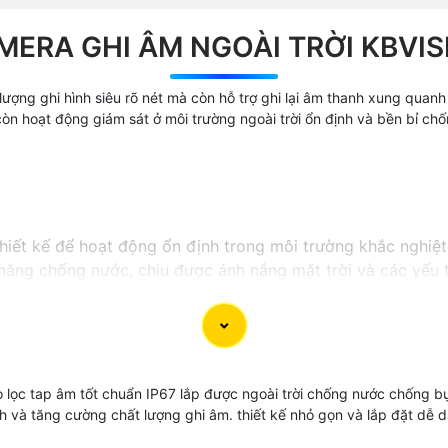
MERA GHI ÂM NGOÀI TRỜI KBVIS
lượng ghi hình siêu rõ nét mà còn hỗ trợ ghi lại âm thanh xung quan
còn hoạt động giám sát ở môi trường ngoài trời ổn định và bền bỉ c
iết kế để hoạt động ổn định trong môi trường khắc nghiệt
 năng chống nước, chịu được ánh nắng mặt trời và các yếu t
 mọi hoạt động ngoài trời. Đừng bỏ lỡ cơ hội sở hữu sản ph
o lọc tap âm tốt chuẩn IP67 lắp được ngoài trời chống nước chống b
anh và tăng cường chất lượng ghi âm. thiết kế nhỏ gọn và lắp đặt d