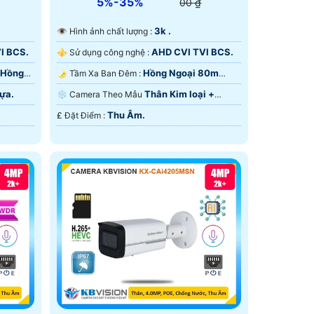
5%-35%
00 ₫
3k .
👁 Hình ảnh chất lượng :
I BCS.
AHD CVI TVI BCS.
⚜️ Sử dụng công nghệ :
 Hồng
Hồng Ngoại 80m
🌛 Tầm Xa Ban Đêm :
Hồng Ngoại SMD.
ựa.
Thân Kim loại +
❄ Camera Theo Mẫu
Nhựa.
Thu Âm.
️₤ Đặt Điểm :