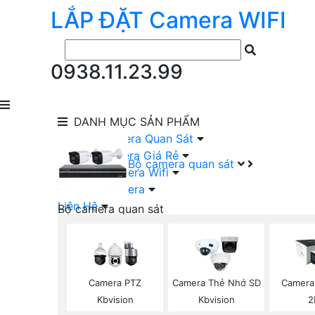
LẮP ĐẶT
Camera
WIFI
0938.11.23.99
DANH MỤC
SẢN PHẨM
lắp Đặt Camera Quan Sát
Lắp Bộ Camera Giá Rẻ
Bộ camera quan sát
Lắp Đặt Camera Wifi
Đầu Ghi Camera
Liên Hệ
Bộ camera quan sát
Camera HIKVISION Trọn Bộ
Camera KBVISION Trọn Bộ
Camera DAHUA Trọn Bộ
Camera giá Rẻ Trọn Bộ
Camera PTZ
Camera Thẻ Nhớ SD
Camera
Bộ Camera Nên Dùng
Kbvision
Kbvision
2
Bộ Camera Có Màu Ban Đêm