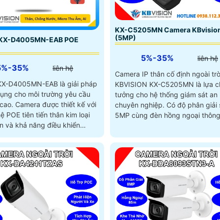
KX-C5205MN Camera KBvisio
(5MP)
 KX-D4005MN-EAB POE
5%-35%
liên hệ
5%-35%
liên hệ
Camera IP thân cố định ngoài trờ
X-D4005MN-EAB là giải pháp
KBVISION KX-C5205MN là lựa c
ụng cho môi trường yêu cầu
tưởng cho hệ thống giám sát an 
 thiết kế với
chuyên nghiệp. Có độ phân giải siêu nét
 POE tiên tiến thân kim loại
5MP cùng đèn hồng ngoại thông
n và khả năng điều khiển
cho tầm nhìn ban đêm lên đến 
 lý 4x
camera đảm bảo hình ảnh rõ ràn
ngày lẫn đêm