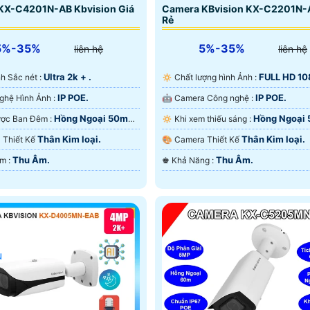
KX-C4201N-AB Kbvision Giá
Camera KBvision KX-C2201N-
Rẻ
5%-35%
5%-35%
liên hệ
liên hệ
Ultra 2k + .
FULL HD 10
Ảnh Sắc nét :
🔅 Chất lượng hình Ảnh :
IP POE.
IP POE.
🤖️ Công Nghệ Hình Ảnh :
🤖️ Camera Công nghệ :
Hồng Ngoại 50m
Hồng Ngoại
💥 Xem Được Ban Đêm :
🔅 Khi xem thiếu sáng :
ại Smart IR.
Hồng Ngoại Smart IR.
Thân Kim loại.
Thân Kim loại.
ra Thiết Kế
🎨 Camera Thiết Kế
Thu Âm.
Thu Âm.
️👮 Đặt Điểm :
️♚ Khả Năng :
u