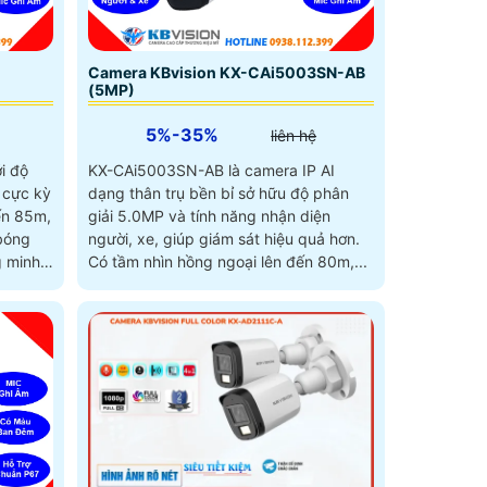
Camera KBvision KX-CAi5003SN-AB
(5MP)
5%-35%
liên hệ
i độ
KX-CAi5003SN-AB là camera IP AI
 cực kỳ
dạng thân trụ bền bỉ sở hữu độ phân
đến 85m,
giải 5.0MP và tính năng nhận diện
 bóng
người, xe, giúp giám sát hiệu quả hơn.
Có tầm nhìn hồng ngoại lên đến 80m,...
người
hả năng
GB