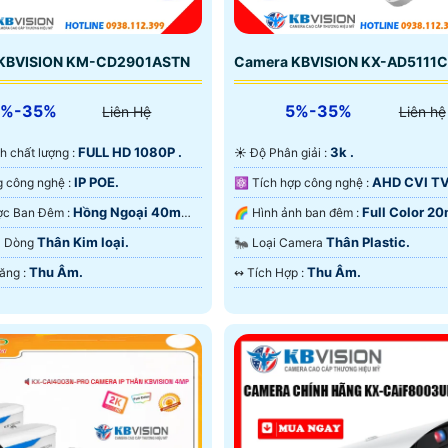
KBVISION KM-CD2901ASTN
Camera KBVISION KX-AD5111
5%-35%
5%-35%
Liên Hệ
Liên hệ
FULL HD 1080P .
3k .
nh chất lượng :
☀️ Độ Phân giải :
IP POE.
AHD CVI TV
⚙ Sử dụng công nghệ :
⚛️ Tích hợp công nghệ :
Hồng Ngoại 40m
Full Color 2
❃ Xem Được Ban Đêm :
🌈 Hình ảnh ban đêm :
ại Smart IR.
Màu Ban Ðêm.
Thân Kim loại.
Thân Plastic.
ra Dòng
🐜 Loại Camera
Thu Âm.
Thu Âm.
️💎 Chức Năng :
️↭ Tích Hợp :