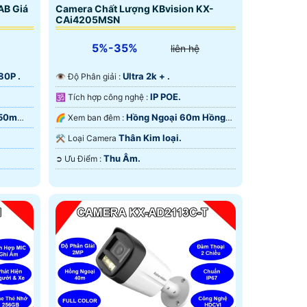
AB Giá
Camera Chất Lượng KBvision KX-
CAi4205MSN
5%-35%
liên hệ
80P .
Ultra 2k + .
👁 Độ Phân giải :
IP POE.
🕉️ Tích hợp công nghệ :
 50m
Hồng Ngoại 60m Hồng
🌈 Xem ban đêm :
Ngoại Smart IR.
Thân Kim loại.
⚒ Loại Camera
Thu Âm.
️➲ Ưu Điểm :