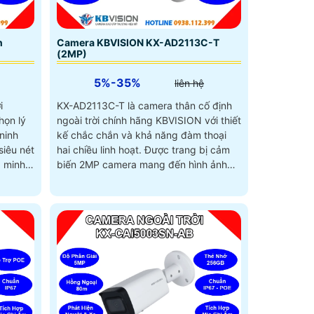
n
Camera KBVISION KX-AD2113C-T
(2MP)
5%-35%
liên hệ
i
KX-AD2113C-T là camera thân cố định
họn lý
ngoài trời chính hãng KBVISION với thiết
ninh
kế chắc chắn và khả năng đàm thoại
hai chiều linh hoạt. Được trang bị cảm
 minh
biến 2MP camera mang đến hình ảnh
60m,
sắc nét sống động công nghệ hồng
g cả
ngoại tầm xa 40m kết hợp ánh sáng
kép Full Color, camera ghi hình rõ ràng
cả ban ngày lẫn ban đêm – ngay cả
trong điều kiện ánh sáng yếu chuẩn
kháng nước, chống bụi IP67