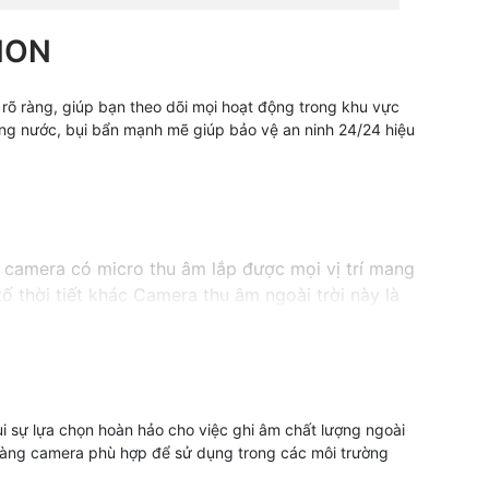
ION
h rõ ràng, giúp bạn theo dõi mọi hoạt động trong khu vực
hống nước, bụi bẩn mạnh mẽ giúp bảo vệ an ninh 24/24 hiệu
 camera có micro thu âm lắp được mọi vị trí mang
ố thời tiết khác Camera thu âm ngoài trời này là
ẩm chất lượng này với giá cả phải chăng.
ụi sự lựa chọn hoàn hảo cho việc ghi âm chất lượng ngoài
ễ dàng camera phù hợp để sử dụng trong các môi trường