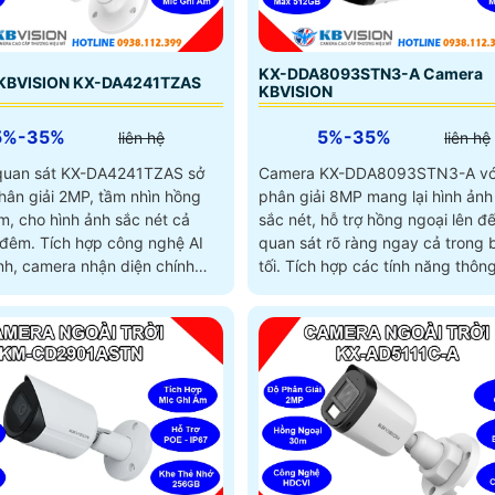
KX-DDA8093STN3-A Camera
KBVISION KX-DA4241TZAS
KBVISION
5%-35%
5%-35%
liên hệ
liên hệ
quan sát KX-DA4241TZAS sở
Camera KX-DDA8093STN3-A vớ
hân giải 2MP, tầm nhìn hồng
phân giải 8MP mang lại hình ảnh
m, cho hình ảnh sắc nét cả
sắc nét, hỗ trợ hồng ngoại lên 
 công nghệ AI
quan sát rõ ràng ngay cả trong
nh, camera nhận diện chính
tối. Tích hợp các tính năng thông minh
 và phương tiện, hỗ trợ lưu trữ
như nhận diện khuôn mặt, đếm 
12GB qua khe thẻ nhớ và ghi âm
và nhận diện đối tượng, cùng k
ích hợp
lưu trữ thẻ Micro SD lên tới 512