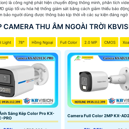
on) là công nghệ phát hiện chuyển động thông minh, phân tích vid
MD giúp tối ưu hóa hệ thống giám sát bằng cách giảm thiểu báo độ
m bảo người dùng được thông báo kịp thời về các sự kiện đáng ngờ 
P CAMERA THU ÂM NGOÀI TRỜI KBVIS
l Light
78°
Hồng Ngoại
Full Color
2.0 MP
CMOS
Xoa
nh Sáng Kép Color Pro KX-
Camera Full Color 2MP KX-AD
C-PRO