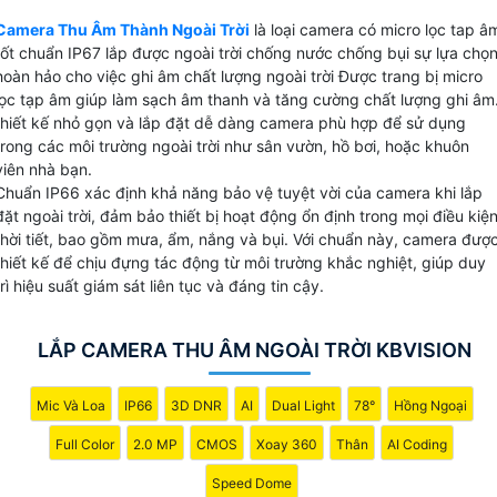
thanh rõ ràng sắc nét. Với khả năng chống nước, chịu được
Camera Thu Âm Thành Ngoài Trời
là loại camera có micro lọc tap â
ánh nắng mặt trời và các yếu tố thời tiết khác Camera thu
tốt chuẩn IP67 lắp được ngoài trời chống nước chống bụi sự lựa chọ
âm ngoài trời này là sự lựa chọn hoàn hảo cho việc theo dõ
hoàn hảo cho việc ghi âm chất lượng ngoài trời Được trang bị micro
và ghi lại mọi hoạt động ngoài trời. Đừng bỏ lỡ cơ hội sở
lọc tạp âm giúp làm sạch âm thanh và tăng cường chất lượng ghi âm
hữu sản phẩm chất lượng này với giá cả phải chăng.
thiết kế nhỏ gọn và lắp đặt dễ dàng camera phù hợp để sử dụng
trong các môi trường ngoài trời như sân vườn, hồ bơi, hoặc khuôn
viên nhà bạn.
Chuẩn IP66 xác định khả năng bảo vệ tuyệt vời của camera khi lắp
đặt ngoài trời, đảm bảo thiết bị hoạt động ổn định trong mọi điều kiệ
thời tiết, bao gồm mưa, ẩm, nắng và bụi. Với chuẩn này, camera đượ
thiết kế để chịu đựng tác động từ môi trường khắc nghiệt, giúp duy
trì hiệu suất giám sát liên tục và đáng tin cậy.
LẮP CAMERA THU ÂM NGOÀI TRỜI KBVISION
Mic Và Loa
IP66
3D DNR
AI
Dual Light
78°
Hồng Ngoại
Full Color
2.0 MP
CMOS
Xoay 360
Thân
AI Coding
Speed Dome