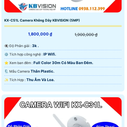
KX-C51L Camera Không Dây KBVISION (5MP)
1,800,000 ₫
1,900,000 ₫
3k .
👁️‍🗨 Độ Phân giải :
IP Wifi.
⚙ Tích hợp công nghệ :
Full Color 30m Có Màu Ban Ðêm.
⭐ Xem ban đêm :
Thân Plastic.
🗜️ Mẫu Camera
Thu Âm Và Loa.
️✨ Tích Hợp :