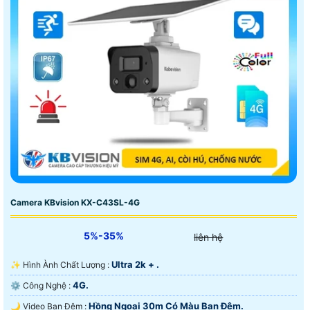
Camera KBvision KX-C43SL-4G
5%-35%
liên hệ
Ultra 2k + .
✨ Hình Ành Chất Lượng :
4G.
⚙ Công Nghệ :
Hồng Ngoại 30m Có Màu Ban Ðêm.
🌙 Video Ban Đêm :