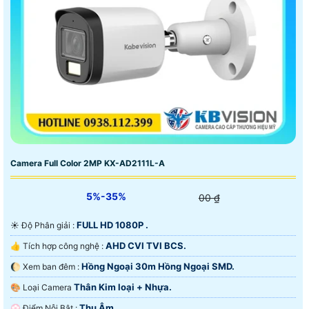
Camera Full Color 2MP KX-AD2111L-A
5%-35%
00 ₫
FULL HD 1080P .
☀️ Độ Phân giải :
AHD CVI TVI BCS.
👍 Tích hợp công nghệ :
Hồng Ngoại 30m Hồng Ngoại SMD.
🌔 Xem ban đêm :
Thân Kim loại + Nhựa.
🎨 Loại Camera
Thu Âm.
️💮 Điểm Nỗi Bật :