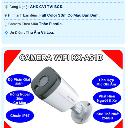
AHD CVI TVI BCS.
✳️ Công Nghệ :
Full Color 30m Có Màu Ban Ðêm.
❃ Hình ảnh ban đêm :
Thân Plastic.
↕️ Camera Theo Mẫu
Thu Âm Và Loa.
️💠 Ưu Điểm :