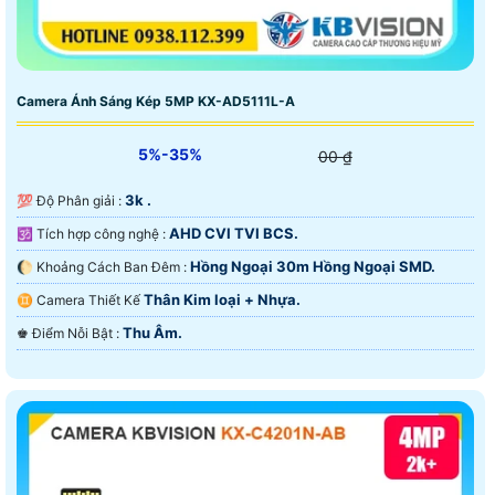
Camera Ánh Sáng Kép 5MP KX-AD5111L-A
5%-35%
00 ₫
3k .
💯 Độ Phân giải :
AHD CVI TVI BCS.
🕉️ Tích hợp công nghệ :
Hồng Ngoại 30m Hồng Ngoại SMD.
🌔 Khoảng Cách Ban Đêm :
Thân Kim loại + Nhựa.
♊ Camera Thiết Kế
Thu Âm.
️♚ Điểm Nỗi Bật :