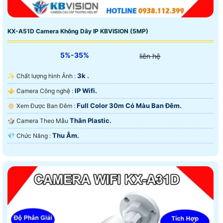
KX-A51D Camera Không Dây IP KBVISION (5MP)
5%-35%
liên hệ
3k .
✨ Chất lượng hình Ảnh :
IP Wifi.
⚜️ Camera Công nghệ :
Full Color 30m Có Màu Ban Ðêm.
🔅 Xem Được Ban Đêm :
Thân Plastic.
🎲 Camera Theo Mẫu
Thu Âm.
️💎 Chức Năng :