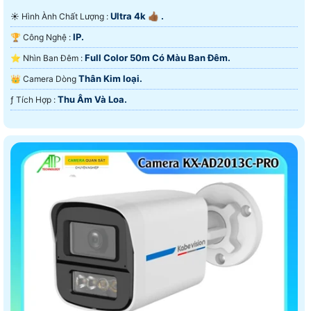
Ultra 4k 👍🏾 .
☀️ Hình Ành Chất Lượng :
IP.
🏆 Công Nghệ :
Full Color 50m Có Màu Ban Ðêm.
⭐ Nhìn Ban Đêm :
Thân Kim loại.
👑 Camera Dòng
Thu Âm Và Loa.
️ƒ Tích Hợp :