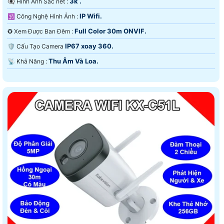
3k .
👁️‍🗨 Hình Ảnh Sắc nét :
IP Wifi.
🕉️ Công Nghệ Hình Ảnh :
Full Color 30m ONVIF.
✪ Xem Được Ban Đêm :
IP67 xoay 360.
🛡 Cấu Tạo Camera
Thu Âm Và Loa.
️📡 Khả Năng :