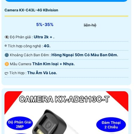
Camera KX-C43L-4G KBvision
5%-35%
liên hệ
Ultra 2k + .
👁️‍🗨 Độ Phân giải :
4G.
®️ Tích hợp công nghệ :
Hồng Ngoại 50m Có Màu Ban Ðêm.
🌚 Khoảng Cách Ban Đêm :
Thân Kim loại + Nhựa.
♊ Mẫu Camera
Thu Âm Và Loa.
️ლ Tích Hợp :