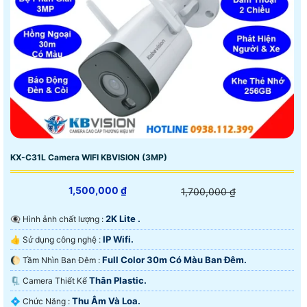
KX-C31L Camera WIFI KBVISION (3MP)
1,500,000 ₫
1,700,000 ₫
2K Lite .
👁️‍🗨 Hình ảnh chất lượng :
IP Wifi.
👍 Sử dụng công nghệ :
Full Color 30m Có Màu Ban Ðêm.
🌔 Tầm Nhìn Ban Đêm :
Thân Plastic.
🗜️ Camera Thiết Kế
Thu Âm Và Loa.
️💠 Chức Năng :