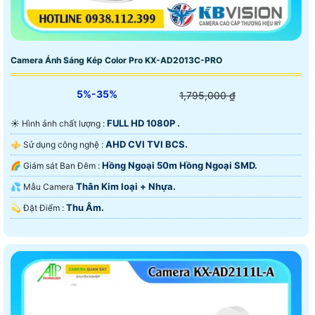
Camera Ánh Sáng Kép Color Pro KX-AD2013C-PRO
5%-35%
1,795,000 ₫
FULL HD 1080P .
☀️ Hình ảnh chất lượng :
AHD CVI TVI BCS.
⚜️ Sử dụng công nghệ :
Hồng Ngoại 50m Hồng Ngoại SMD.
🌈 Giám sát Ban Đêm :
Thân Kim loại + Nhựa.
💦 Mẫu Camera
Thu Âm.
️💫 Đặt Điểm :