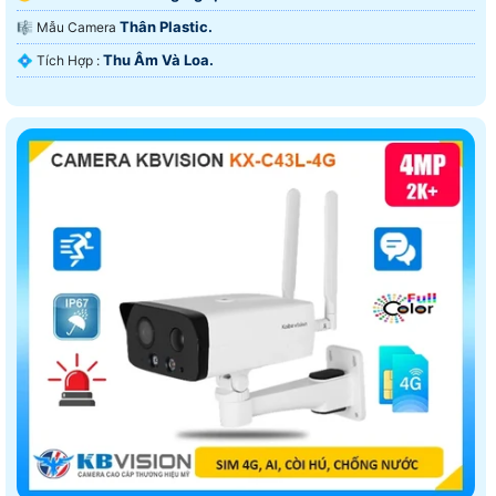
Thân Plastic.
🎼️ Mẫu Camera
Thu Âm Và Loa.
️💠 Tích Hợp :