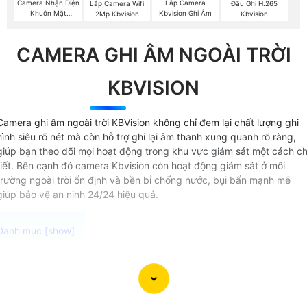
Camera Nhận Diện
Lắp Camera
Lắp Camera Wifi
Đầu Ghi H.265
Khuôn Mặt
Kbvision Ghi Âm
2Mp Kbvision
Kbvision
Kbvision
CAMERA GHI ÂM NGOÀI TRỜI
KBVISION
Camera ghi âm ngoài trời KBVision không chỉ đem lại chất lượng ghi
hình siêu rõ nét mà còn hỗ trợ ghi lại âm thanh xung quanh rõ ràng,
giúp bạn theo dõi mọi hoạt động trong khu vực giám sát một cách ch
tiết. Bên cạnh đó camera Kbvision còn hoạt động giám sát ở môi
trường ngoài trời ổn định và bền bỉ chống nước, bụi bẩn mạnh mẽ
giúp bảo vệ an ninh 24/24 hiệu quả.
Camera thu âm ngoài trời chất lượng cao Được thiết kế đ
hoạt động ổn định trong môi trường khắc nghiệt camera có
micro thu âm lắp được mọi vị trí mang lại hình ảnh và âm