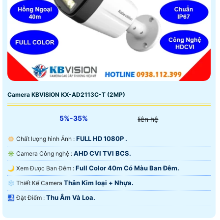
Camera KBVISION KX-AD2113C-T (2MP)
5%-35%
liên hệ
FULL HD 1080P .
🔅 Chất lượng hình Ảnh :
AHD CVI TVI BCS.
✳️ Camera Công nghệ :
Full Color 40m Có Màu Ban Ðêm.
🌙 Xem Được Ban Đêm :
Thân Kim loại + Nhựa.
❄ Thiết Kế Camera
Thu Âm Và Loa.
️🛃 Đặt Điểm :