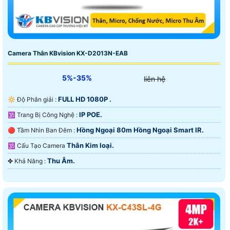
Camera Thân KBvision KX-D2013N-EAB
5%-35%
liên hệ
FULL HD 1080P .
🔆 Độ Phân giải :
IP POE.
🕉️ Trang Bị Công Nghệ :
Hồng Ngoại 80m Hồng Ngoại Smart IR.
🔴 Tầm Nhìn Ban Đêm :
Thân Kim loại.
🕉️ Cấu Tạo Camera
Thu Âm.
️✤ Khả Năng :