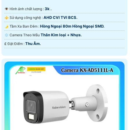
3k .
👁 Hình ảnh chất lượng :
AHD CVI TVI BCS.
⚜️ Sử dụng công nghệ :
Hồng Ngoại 80m Hồng Ngoại SMD.
🌛 Tầm Xa Ban Đêm :
Thân Kim loại + Nhựa.
❄ Camera Theo Mẫu
Thu Âm.
️₤ Đặt Điểm :