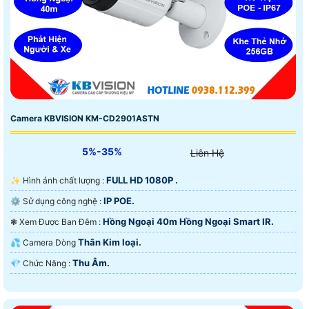
Camera KBVISION KM-CD2901ASTN
5%-35%
Liên Hệ
FULL HD 1080P .
✨ Hình ảnh chất lượng :
IP POE.
⚙ Sử dụng công nghệ :
Hồng Ngoại 40m Hồng Ngoại Smart IR.
❃ Xem Được Ban Đêm :
Thân Kim loại.
💦 Camera Dòng
Thu Âm.
️💎 Chức Năng :