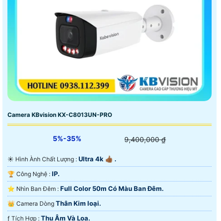
Camera KBvision KX-C8013UN-PRO
5%-35%
9,400,000 ₫
Ultra 4k 👍🏾 .
☀️ Hình Ành Chất Lượng :
IP.
🏆 Công Nghệ :
Full Color 50m Có Màu Ban Ðêm.
⭐ Nhìn Ban Đêm :
Thân Kim loại.
👑 Camera Dòng
Thu Âm Và Loa.
️ƒ Tích Hợp :