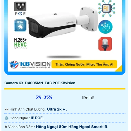
Camera KX-D4005MN-EAB POE KBvision
5%-35%
liên hệ
Ultra 2k + .
️👀 Hình Ành Chất Lượng :
IP POE.
⚙ Công Nghệ :
Hồng Ngoại 60m Hồng Ngoại Smart IR.
❃ Video Ban Đêm :