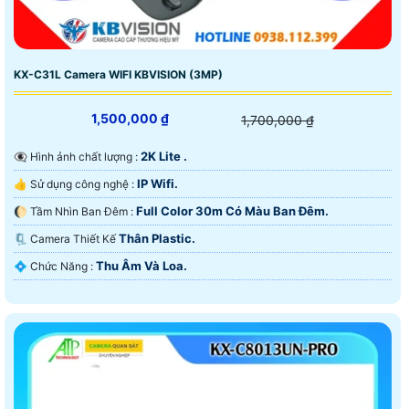
KX-C31L Camera WIFI KBVISION (3MP)
1,500,000 ₫
1,700,000 ₫
2K Lite .
👁️‍🗨 Hình ảnh chất lượng :
IP Wifi.
👍 Sử dụng công nghệ :
Full Color 30m Có Màu Ban Ðêm.
🌔 Tầm Nhìn Ban Đêm :
Thân Plastic.
🗜️ Camera Thiết Kế
Thu Âm Và Loa.
️💠 Chức Năng :