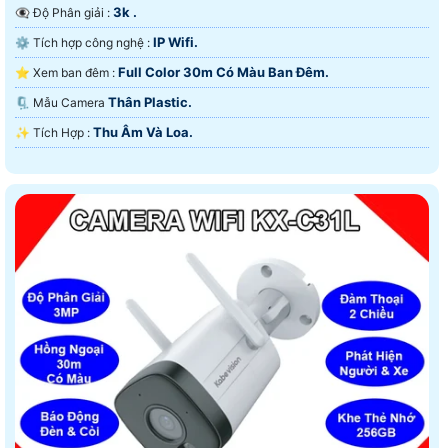
3k .
👁️‍🗨 Độ Phân giải :
IP Wifi.
⚙ Tích hợp công nghệ :
Full Color 30m Có Màu Ban Ðêm.
⭐ Xem ban đêm :
Thân Plastic.
🗜️ Mẫu Camera
Thu Âm Và Loa.
️✨ Tích Hợp :