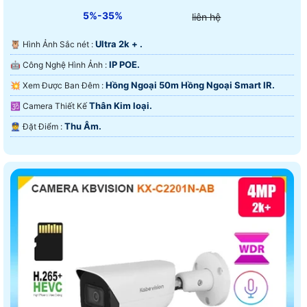
5%-35%
liên hệ
Ultra 2k + .
🦉 Hình Ảnh Sắc nét :
IP POE.
🤖️ Công Nghệ Hình Ảnh :
Hồng Ngoại 50m Hồng Ngoại Smart IR.
💥 Xem Được Ban Đêm :
Thân Kim loại.
🕉️ Camera Thiết Kế
Thu Âm.
️👮 Đặt Điểm :