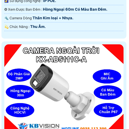
IP POE.
🌠 Sử dụng công nghệ :
Hồng Ngoại 60m Có Màu Ban Ðêm.
❂ Xem Được Ban Đêm :
Thân Kim loại + Nhựa.
🔩 Camera Dòng
Thu Âm.
️💫 Chức Năng :