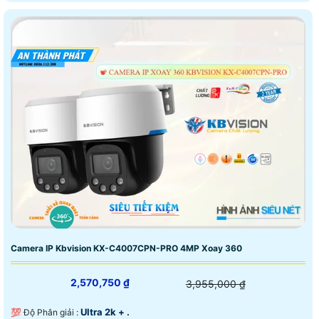
Camera IP Kbvision KX-C4007CPN-PRO 4MP Xoay 360
2,570,750 ₫
3,955,000 ₫
Ultra 2k + .
💯 Độ Phân giải :