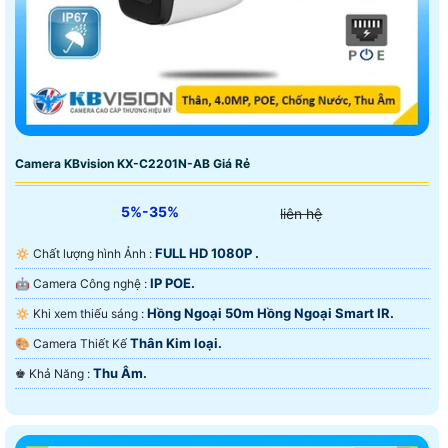
Camera KBvision KX-C2201N-AB Giá Rẻ
5%-35%
liên hệ
FULL HD 1080P .
🔅 Chất lượng hình Ảnh :
IP POE.
🤖️ Camera Công nghệ :
Hồng Ngoại 50m Hồng Ngoại Smart IR.
🔅 Khi xem thiếu sáng :
Thân Kim loại.
🎨 Camera Thiết Kế
Thu Âm.
️♚ Khả Năng :