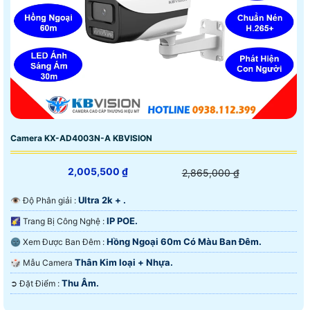
Camera KX-AD4003N-A KBVISION
2,005,500 ₫
2,865,000 ₫
Ultra 2k + .
👁 Độ Phân giải :
IP POE.
🌠 Trang Bị Công Nghệ :
Hồng Ngoại 60m Có Màu Ban Ðêm.
🌚 Xem Được Ban Đêm :
Thân Kim loại + Nhựa.
🎲 Mẫu Camera
Thu Âm.
️➲ Đặt Điểm :