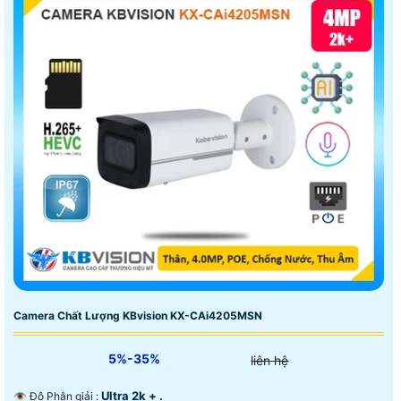
Camera Chất Lượng KBvision KX-CAi4205MSN
5%-35%
liên hệ
Ultra 2k + .
👁 Độ Phân giải :