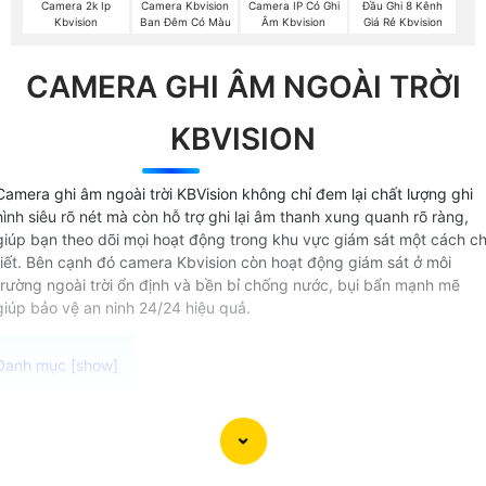
Camera 2k Ip
Camera Kbvision
Camera IP Có Ghi
Đầu Ghi 8 Kênh
Kbvision
Ban Đêm Có Màu
Âm Kbvision
Giá Rẻ Kbvision
CAMERA GHI ÂM NGOÀI TRỜI
KBVISION
Camera ghi âm ngoài trời KBVision không chỉ đem lại chất lượng ghi
hình siêu rõ nét mà còn hỗ trợ ghi lại âm thanh xung quanh rõ ràng,
giúp bạn theo dõi mọi hoạt động trong khu vực giám sát một cách ch
tiết. Bên cạnh đó camera Kbvision còn hoạt động giám sát ở môi
trường ngoài trời ổn định và bền bỉ chống nước, bụi bẩn mạnh mẽ
giúp bảo vệ an ninh 24/24 hiệu quả.
Camera thu âm ngoài trời chất lượng cao Được thiết kế đ
hoạt động ổn định trong môi trường khắc nghiệt camera có
micro thu âm lắp được mọi vị trí mang lại hình ảnh và âm