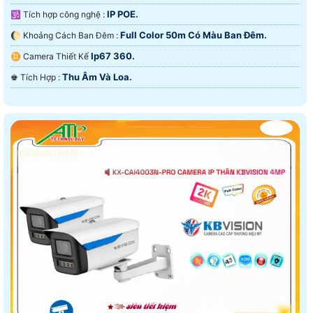
IP POE.
🕉️ Tích hợp công nghệ :
Full Color 50m Có Màu Ban Ðêm.
🌔 Khoảng Cách Ban Đêm :
Ip67 360.
♊ Camera Thiết Kế
Thu Âm Và Loa.
️♚ Tích Hợp :