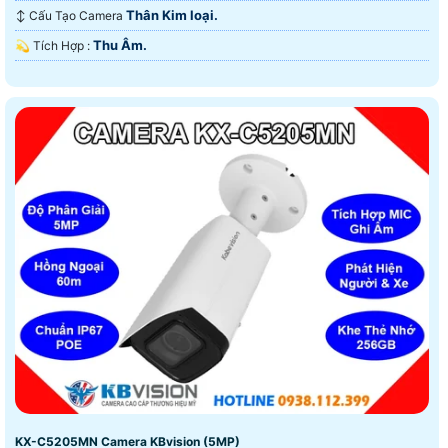
Thân Kim loại.
↕️ Cấu Tạo Camera
Thu Âm.
️💫 Tích Hợp :
KX-C5205MN Camera KBvision (5MP)