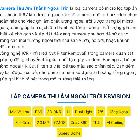
thanh rõ ràng sắc nét. Với khả năng chống nước, chịu được
Camera Thu Âm Thành Ngoài Trời
là loại camera có micro lọc tap â
ánh nắng mặt trời và các yếu tố thời tiết khác Camera thu
tốt chuẩn IP67 lắp được ngoài trời chống nước chống bụi sự lựa chọ
âm ngoài trời này là sự lựa chọn hoàn hảo cho việc theo dõ
hoàn hảo cho việc ghi âm chất lượng ngoài trời Được trang bị micro
và ghi lại mọi hoạt động ngoài trời. Đừng bỏ lỡ cơ hội sở
lọc tạp âm giúp làm sạch âm thanh và tăng cường chất lượng ghi âm
hữu sản phẩm chất lượng này với giá cả phải chăng.
thiết kế nhỏ gọn và lắp đặt dễ dàng camera phù hợp để sử dụng
trong các môi trường ngoài trời như sân vườn, hồ bơi, hoặc khuôn
viên nhà bạn.
Công nghệ ICR (Infrared Cut Filter Removal) trong camera quan sát
giúp tự động chuyển đổi giữa chế độ ngày và đêm. Ban ngày, bộ lọc
hồng ngoại (IR Cut Filter) giữ lại để tạo màu sắc chính xác. Ban đêm,
bộ lọc được loại bỏ, cho phép camera sử dụng ánh sáng hồng ngoại,
giúp ghi hình rõ nét trong môi trường thiếu sáng.
LẮP CAMERA THU ÂM NGOÀI TRỜI KBVISION
Mic Và Loa
IP66
3D DNR
AI
Dual Light
78°
Hồng Ngoại
Full Color
2.0 MP
CMOS
Xoay 360
Thân
AI Coding
Speed Dome