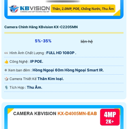
Camera Chính Hãng KBvision KX-C2205MN
5%-35%
liên hệ
FULL HD 1080P .
️👀 Hình Ành Chất Lượng :
IP POE.
👍 Công Nghệ :
Hồng Ngoại 60m Hồng Ngoại Smart IR.
❈ Xem ban đêm :
Thân Kim loại.
🎲 Camera Thiết Kế
Thu Âm.
️🎙 Tích Hợp :