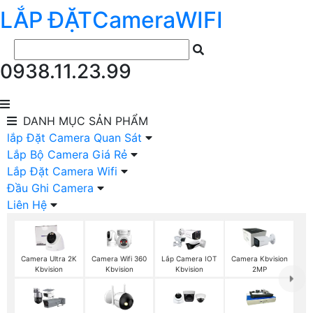
LẮP ĐẶT
Camera
WIFI
0938.11.23.99
DANH MỤC
SẢN PHẨM
lắp Đặt Camera Quan Sát
Lắp Bộ Camera Giá Rẻ
Lắp Đặt Camera Wifi
Đầu Ghi Camera
Liên Hệ
Camera Wifi 360
Camera Ultra 2K
Lắp Camera IOT
Camera Kbvision
Kbvision
Kbvision
Kbvision
2MP