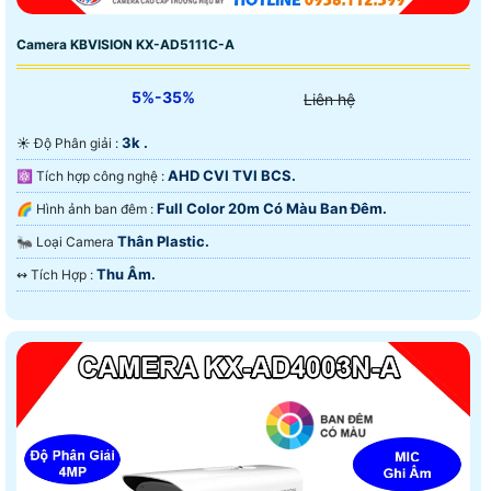
Camera KBVISION KX-AD5111C-A
5%-35%
Liên hệ
3k .
☀️ Độ Phân giải :
AHD CVI TVI BCS.
⚛️ Tích hợp công nghệ :
Full Color 20m Có Màu Ban Ðêm.
🌈 Hình ảnh ban đêm :
Thân Plastic.
🐜 Loại Camera
Thu Âm.
️↭ Tích Hợp :