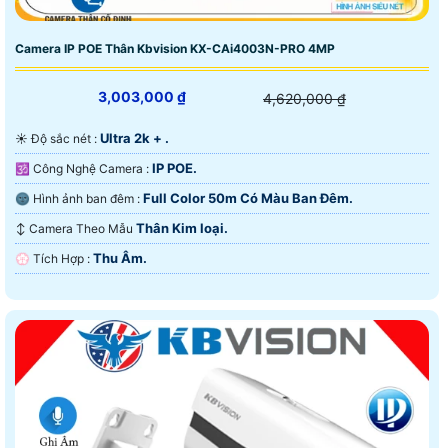
Camera IP POE Thân Kbvision KX-CAi4003N-PRO 4MP
3,003,000 ₫
4,620,000 ₫
Ultra 2k + .
☀️ Độ sắc nét :
IP POE.
🕉️ Công Nghệ Camera :
Full Color 50m Có Màu Ban Ðêm.
🌚 Hình ảnh ban đêm :
Thân Kim loại.
↕️ Camera Theo Mẫu
Thu Âm.
️💮 Tích Hợp :