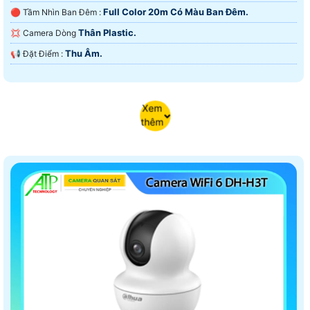
Full Color 20m Có Màu Ban Ðêm.
🔴 Tầm Nhìn Ban Đêm :
Thân Plastic.
💢 Camera Dòng
Thu Âm.
️📢 Đặt Điểm :
Xem
thêm