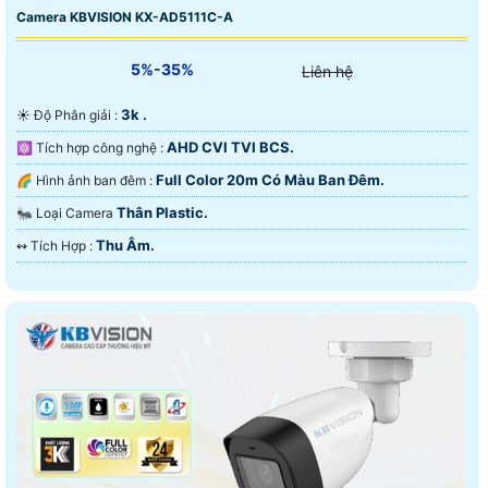
Camera KBVISION KX-AD5111C-A
5%-35%
Liên hệ
3k .
☀️ Độ Phân giải :
AHD CVI TVI BCS.
⚛️ Tích hợp công nghệ :
Full Color 20m Có Màu Ban Ðêm.
🌈 Hình ảnh ban đêm :
Thân Plastic.
🐜 Loại Camera
Thu Âm.
️↭ Tích Hợp :