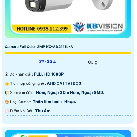
Camera Full Color 2MP KX-AD2111L-A
5%-35%
00 ₫
FULL HD 1080P .
☀️ Độ Phân giải :
AHD CVI TVI BCS.
👍 Tích hợp công nghệ :
Hồng Ngoại 30m Hồng Ngoại SMD.
🌔 Xem ban đêm :
Thân Kim loại + Nhựa.
🎨 Loại Camera
Thu Âm.
️💮 Điểm Nỗi Bật :