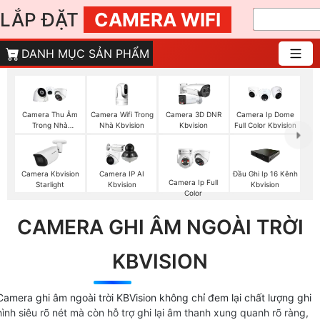
LẮP ĐẶT
CAMERA WIFI
DANH MỤC SẢN PHẨM
Camera Wifi Trong
Camera Thu Âm
Camera 3D DNR
Camera Ip Dome
Nhà Kbvision
Trong Nhà
Kbvision
Full Color Kbvision
Kbvision
Camera Kbvision
Camera IP AI
Đầu Ghi Ip 16 Kênh
Camera Ip Full
Starlight
Kbvision
Kbvision
Color
CAMERA GHI ÂM NGOÀI TRỜI
KBVISION
Camera ghi âm ngoài trời KBVision không chỉ đem lại chất lượng ghi
hình siêu rõ nét mà còn hỗ trợ ghi lại âm thanh xung quanh rõ ràng,