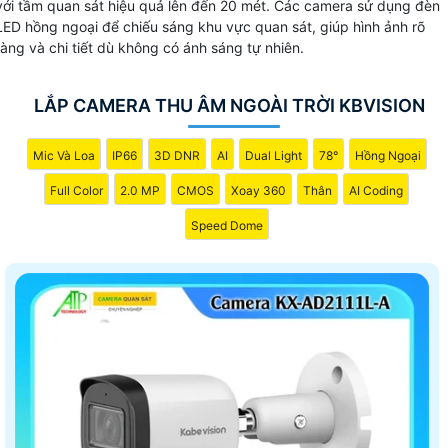
với tầm quan sát hiệu quả lên đến 20 mét. Các camera sử dụng đèn
LED hồng ngoại để chiếu sáng khu vực quan sát, giúp hình ảnh rõ
ràng và chi tiết dù không có ánh sáng tự nhiên.
LẮP CAMERA THU ÂM NGOÀI TRỜI KBVISION
Mic Và Loa
IP66
3D DNR
AI
Dual Light
78°
Hồng Ngoại
Full Color
2.0 MP
CMOS
Xoay 360
Thân
AI Coding
Speed Dome