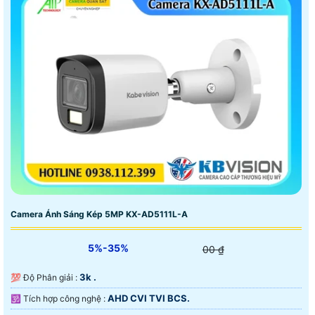
Camera Ánh Sáng Kép 5MP KX-AD5111L-A
5%-35%
00 ₫
3k .
💯 Độ Phân giải :
AHD CVI TVI BCS.
🕉️ Tích hợp công nghệ :