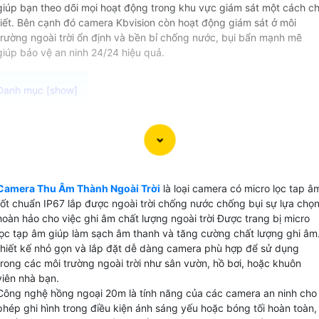
giúp bạn theo dõi mọi hoạt động trong khu vực giám sát một cách ch
tiết. Bên cạnh đó camera Kbvision còn hoạt động giám sát ở môi
trường ngoài trời ổn định và bền bỉ chống nước, bụi bẩn mạnh mẽ
giúp bảo vệ an ninh 24/24 hiệu quả.
Camera thu âm ngoài trời chất lượng cao Được thiết kế đ
hoạt động ổn định trong môi trường khắc nghiệt camera có
micro thu âm lắp được mọi vị trí mang lại hình ảnh và âm
thanh rõ ràng sắc nét. Với khả năng chống nước, chịu được
Camera Thu Âm Thành Ngoài Trời
là loại camera có micro lọc tap â
ánh nắng mặt trời và các yếu tố thời tiết khác Camera thu
tốt chuẩn IP67 lắp được ngoài trời chống nước chống bụi sự lựa chọ
âm ngoài trời này là sự lựa chọn hoàn hảo cho việc theo dõ
hoàn hảo cho việc ghi âm chất lượng ngoài trời Được trang bị micro
và ghi lại mọi hoạt động ngoài trời. Đừng bỏ lỡ cơ hội sở
lọc tạp âm giúp làm sạch âm thanh và tăng cường chất lượng ghi âm
hữu sản phẩm chất lượng này với giá cả phải chăng.
thiết kế nhỏ gọn và lắp đặt dễ dàng camera phù hợp để sử dụng
trong các môi trường ngoài trời như sân vườn, hồ bơi, hoặc khuôn
viên nhà bạn.
Công nghệ hồng ngoại 20m là tính năng của các camera an ninh cho
phép ghi hình trong điều kiện ánh sáng yếu hoặc bóng tối hoàn toàn,