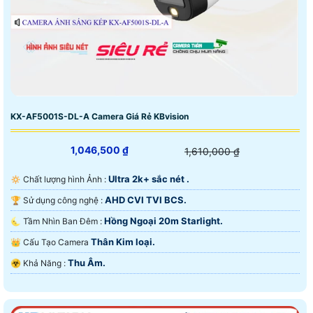
KX-AF5001S-DL-A Camera Giá Rẻ KBvision
1,046,500 ₫
1,610,000 ₫
Ultra 2k+ sắc nét .
🔅 Chất lượng hình Ảnh :
AHD CVI TVI BCS.
🏆 Sử dụng công nghệ :
Hồng Ngoại 20m Starlight.
🌜 Tầm Nhìn Ban Đêm :
Thân Kim loại.
👑 Cấu Tạo Camera
Thu Âm.
️☣️ Khả Năng :