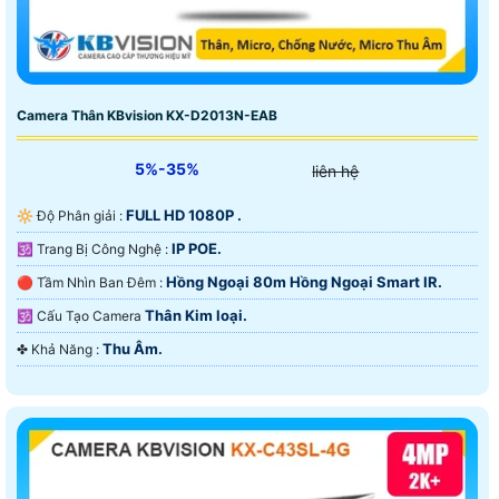
Camera Thân KBvision KX-D2013N-EAB
5%-35%
liên hệ
FULL HD 1080P .
🔆 Độ Phân giải :
IP POE.
🕉️ Trang Bị Công Nghệ :
Hồng Ngoại 80m Hồng Ngoại Smart IR.
🔴 Tầm Nhìn Ban Đêm :
Thân Kim loại.
🕉️ Cấu Tạo Camera
Thu Âm.
️✤ Khả Năng :