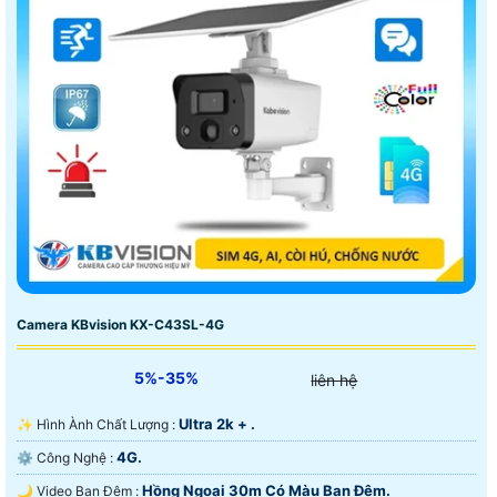
Camera KBvision KX-C43SL-4G
5%-35%
liên hệ
Ultra 2k + .
✨ Hình Ành Chất Lượng :
4G.
⚙ Công Nghệ :
Hồng Ngoại 30m Có Màu Ban Ðêm.
🌙 Video Ban Đêm :