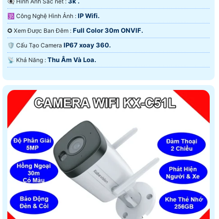
3k .
👁️‍🗨 Hình Ảnh Sắc nét :
IP Wifi.
🕉️ Công Nghệ Hình Ảnh :
Full Color 30m ONVIF.
✪ Xem Được Ban Đêm :
IP67 xoay 360.
🛡 Cấu Tạo Camera
Thu Âm Và Loa.
️📡 Khả Năng :