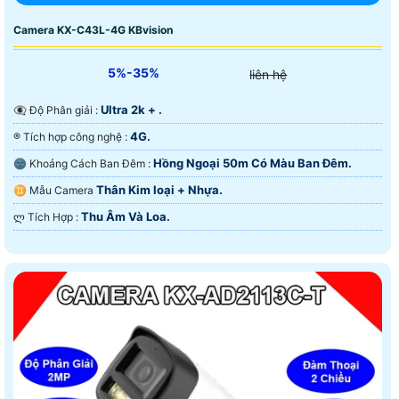
Camera KX-C43L-4G KBvision
5%-35%
liên hệ
Ultra 2k + .
👁️‍🗨 Độ Phân giải :
4G.
®️ Tích hợp công nghệ :
Hồng Ngoại 50m Có Màu Ban Ðêm.
🌚 Khoảng Cách Ban Đêm :
Thân Kim loại + Nhựa.
♊ Mẫu Camera
Thu Âm Và Loa.
️ლ Tích Hợp :