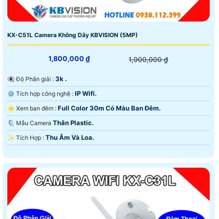
KX-C51L Camera Không Dây KBVISION (5MP)
1,800,000 ₫
1,900,000 ₫
3k .
👁️‍🗨 Độ Phân giải :
IP Wifi.
⚙ Tích hợp công nghệ :
Full Color 30m Có Màu Ban Ðêm.
⭐ Xem ban đêm :
Thân Plastic.
🗜️ Mẫu Camera
Thu Âm Và Loa.
️✨ Tích Hợp :