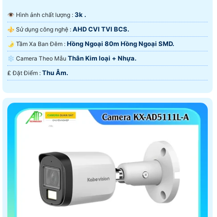
3k .
👁 Hình ảnh chất lượng :
AHD CVI TVI BCS.
⚜️ Sử dụng công nghệ :
Hồng Ngoại 80m Hồng Ngoại SMD.
🌛 Tầm Xa Ban Đêm :
Thân Kim loại + Nhựa.
❄ Camera Theo Mẫu
Thu Âm.
️₤ Đặt Điểm :