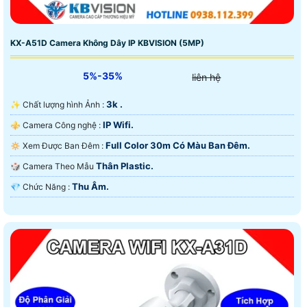
KX-A51D Camera Không Dây IP KBVISION (5MP)
5%-35%
liên hệ
3k .
✨ Chất lượng hình Ảnh :
IP Wifi.
⚜️ Camera Công nghệ :
Full Color 30m Có Màu Ban Ðêm.
🔅 Xem Được Ban Đêm :
Thân Plastic.
🎲 Camera Theo Mẫu
Thu Âm.
️💎 Chức Năng :