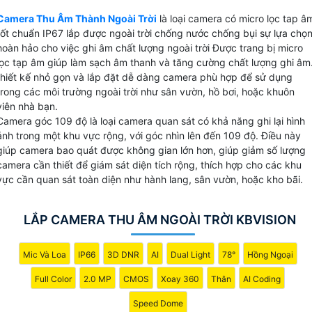
thanh rõ ràng sắc nét. Với khả năng chống nước, chịu được
Camera Thu Âm Thành Ngoài Trời
là loại camera có micro lọc tap â
ánh nắng mặt trời và các yếu tố thời tiết khác Camera thu
tốt chuẩn IP67 lắp được ngoài trời chống nước chống bụi sự lựa chọ
âm ngoài trời này là sự lựa chọn hoàn hảo cho việc theo dõ
hoàn hảo cho việc ghi âm chất lượng ngoài trời Được trang bị micro
và ghi lại mọi hoạt động ngoài trời. Đừng bỏ lỡ cơ hội sở
lọc tạp âm giúp làm sạch âm thanh và tăng cường chất lượng ghi âm
hữu sản phẩm chất lượng này với giá cả phải chăng.
thiết kế nhỏ gọn và lắp đặt dễ dàng camera phù hợp để sử dụng
trong các môi trường ngoài trời như sân vườn, hồ bơi, hoặc khuôn
viên nhà bạn.
Camera góc 109 độ là loại camera quan sát có khả năng ghi lại hình
ảnh trong một khu vực rộng, với góc nhìn lên đến 109 độ. Điều này
giúp camera bao quát được không gian lớn hơn, giúp giảm số lượng
camera cần thiết để giám sát diện tích rộng, thích hợp cho các khu
vực cần quan sát toàn diện như hành lang, sân vườn, hoặc kho bãi.
LẮP CAMERA THU ÂM NGOÀI TRỜI KBVISION
Mic Và Loa
IP66
3D DNR
AI
Dual Light
78°
Hồng Ngoại
Full Color
2.0 MP
CMOS
Xoay 360
Thân
AI Coding
Speed Dome