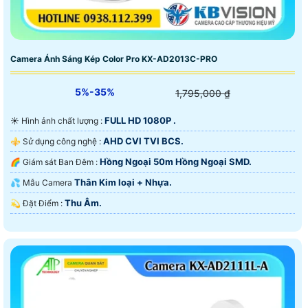
Camera Ánh Sáng Kép Color Pro KX-AD2013C-PRO
5%-35%
1,795,000 ₫
FULL HD 1080P .
☀️ Hình ảnh chất lượng :
AHD CVI TVI BCS.
⚜️ Sử dụng công nghệ :
Hồng Ngoại 50m Hồng Ngoại SMD.
🌈 Giám sát Ban Đêm :
Thân Kim loại + Nhựa.
💦 Mẫu Camera
Thu Âm.
️💫 Đặt Điểm :