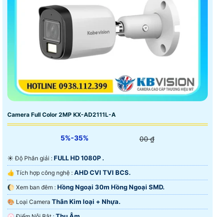
Camera Full Color 2MP KX-AD2111L-A
5%-35%
00 ₫
FULL HD 1080P .
☀️ Độ Phân giải :
AHD CVI TVI BCS.
👍 Tích hợp công nghệ :
Hồng Ngoại 30m Hồng Ngoại SMD.
🌔 Xem ban đêm :
Thân Kim loại + Nhựa.
🎨 Loại Camera
Thu Âm.
️💮 Điểm Nỗi Bật :