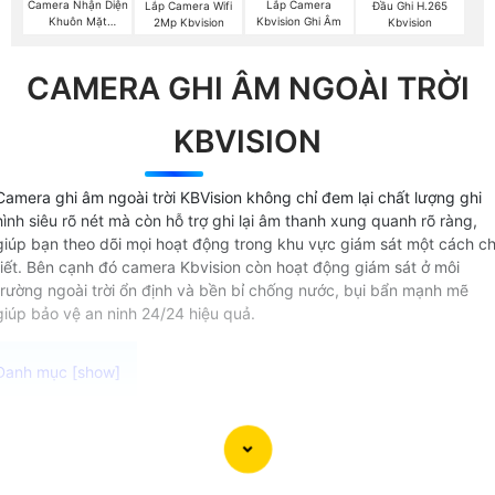
Camera Nhận Diện
Lắp Camera
Lắp Camera Wifi
Đầu Ghi H.265
Khuôn Mặt
Kbvision Ghi Âm
2Mp Kbvision
Kbvision
Kbvision
CAMERA GHI ÂM NGOÀI TRỜI
KBVISION
Camera ghi âm ngoài trời KBVision không chỉ đem lại chất lượng ghi
hình siêu rõ nét mà còn hỗ trợ ghi lại âm thanh xung quanh rõ ràng,
giúp bạn theo dõi mọi hoạt động trong khu vực giám sát một cách ch
tiết. Bên cạnh đó camera Kbvision còn hoạt động giám sát ở môi
trường ngoài trời ổn định và bền bỉ chống nước, bụi bẩn mạnh mẽ
giúp bảo vệ an ninh 24/24 hiệu quả.
Camera thu âm ngoài trời chất lượng cao Được thiết kế đ
hoạt động ổn định trong môi trường khắc nghiệt camera có
micro thu âm lắp được mọi vị trí mang lại hình ảnh và âm