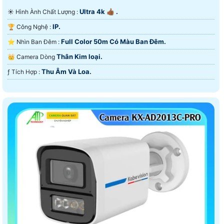
Ultra 4k 👍🏾 .
☀️ Hình Ành Chất Lượng :
IP.
🏆 Công Nghệ :
Full Color 50m Có Màu Ban Ðêm.
⭐ Nhìn Ban Đêm :
Thân Kim loại.
👑 Camera Dòng
Thu Âm Và Loa.
️ƒ Tích Hợp :