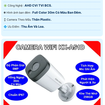
AHD CVI TVI BCS.
✳️ Công Nghệ :
Full Color 30m Có Màu Ban Ðêm.
❃ Hình ảnh ban đêm :
Thân Plastic.
↕️ Camera Theo Mẫu
Thu Âm Và Loa.
️💠 Ưu Điểm :