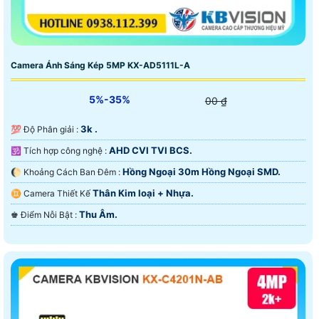
Camera Ánh Sáng Kép 5MP KX-AD5111L-A
5%-35%
00 ₫
3k .
💯 Độ Phân giải :
AHD CVI TVI BCS.
🕉️ Tích hợp công nghệ :
Hồng Ngoại 30m Hồng Ngoại SMD.
🌔 Khoảng Cách Ban Đêm :
Thân Kim loại + Nhựa.
♊ Camera Thiết Kế
Thu Âm.
️♚ Điểm Nỗi Bật :