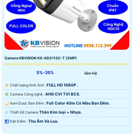
Camera KBVISION KX-AD2113C-T (2MP)
5%-35%
liên hệ
FULL HD 1080P .
🔅 Chất lượng hình Ảnh :
AHD CVI TVI BCS.
✳️ Camera Công nghệ :
Full Color 40m Có Màu Ban Ðêm.
🌙 Xem Được Ban Đêm :
Thân Kim loại + Nhựa.
❄ Thiết Kế Camera
Thu Âm Và Loa.
️🛃 Đặt Điểm :