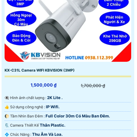
KX-C31L Camera WIFI KBVISION (3MP)
1,500,000 ₫
1,700,000 ₫
2K Lite .
👁️‍🗨 Hình ảnh chất lượng :
IP Wifi.
👍 Sử dụng công nghệ :
Full Color 30m Có Màu Ban Ðêm.
🌔 Tầm Nhìn Ban Đêm :
Thân Plastic.
🗜️ Camera Thiết Kế
Thu Âm Và Loa.
️💠 Chức Năng :