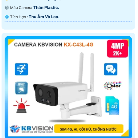
Thân Plastic.
🎼️ Mẫu Camera
Thu Âm Và Loa.
️💠 Tích Hợp :