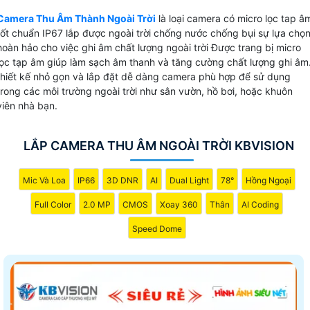
thanh rõ ràng sắc nét. Với khả năng chống nước, chịu được
Camera Thu Âm Thành Ngoài Trời
là loại camera có micro lọc tap â
ánh nắng mặt trời và các yếu tố thời tiết khác Camera thu
tốt chuẩn IP67 lắp được ngoài trời chống nước chống bụi sự lựa chọ
âm ngoài trời này là sự lựa chọn hoàn hảo cho việc theo dõ
hoàn hảo cho việc ghi âm chất lượng ngoài trời Được trang bị micro
và ghi lại mọi hoạt động ngoài trời. Đừng bỏ lỡ cơ hội sở
lọc tạp âm giúp làm sạch âm thanh và tăng cường chất lượng ghi âm
hữu sản phẩm chất lượng này với giá cả phải chăng.
thiết kế nhỏ gọn và lắp đặt dễ dàng camera phù hợp để sử dụng
trong các môi trường ngoài trời như sân vườn, hồ bơi, hoặc khuôn
viên nhà bạn.
LẮP CAMERA THU ÂM NGOÀI TRỜI KBVISION
Mic Và Loa
IP66
3D DNR
AI
Dual Light
78°
Hồng Ngoại
Full Color
2.0 MP
CMOS
Xoay 360
Thân
AI Coding
Speed Dome