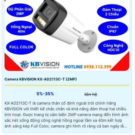
Camera KBVISION KX-AD2113C-T (2MP)
5%-35%
liên hệ
KX-AD2113C-T là camera thân cố định ngoài trời chính hãng
KBVISION với thiết kế chắc chắn và khả năng đàm thoại hai chiều
linh hoạt. Được trang bị cảm biến 2MP camera mang đến hình ảnh
sắc nét sống động công nghệ hồng ngoại tầm xa 40m kết hợp
ánh sáng kép Full Color, camera ghi hình rõ ràng cả ban ngày lẫn
ban đêm – ngay cả trong điều kiện ánh sáng yếu chuẩn kháng