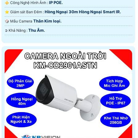
IP POE.
⚜️ Công Nghệ Hình Ảnh :
Hồng Ngoại 30m Hồng Ngoại Smart IR.
⭐ Giám sát Ban Đêm :
Thân Kim loại.
🎲 Mẫu Camera
Thu Âm.
️➲ Khả Năng :