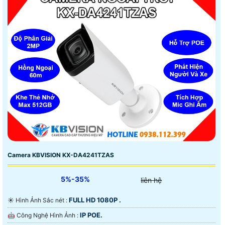
Camera KBVISION KX-DA4241TZAS
5%-35%
liên hệ
FULL HD 1080P .
☀️ Hình Ảnh Sắc nét :
IP POE.
🤖️ Công Nghệ Hình Ảnh :