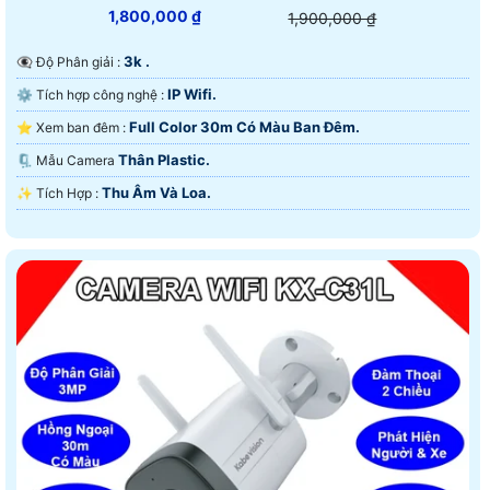
1,800,000 ₫
1,900,000 ₫
3k .
👁️‍🗨 Độ Phân giải :
IP Wifi.
⚙ Tích hợp công nghệ :
Full Color 30m Có Màu Ban Ðêm.
⭐ Xem ban đêm :
Thân Plastic.
🗜️ Mẫu Camera
Thu Âm Và Loa.
️✨ Tích Hợp :