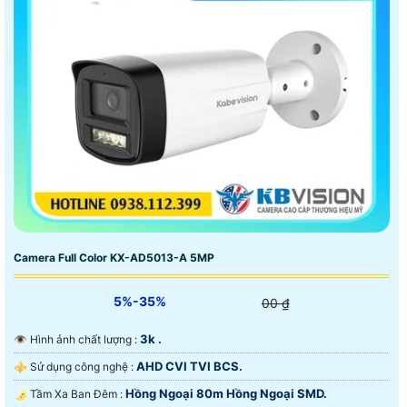
Camera Full Color KX-AD5013-A 5MP
5%-35%
00 ₫
3k .
👁 Hình ảnh chất lượng :
AHD CVI TVI BCS.
⚜️ Sử dụng công nghệ :
Hồng Ngoại 80m Hồng Ngoại SMD.
🌛 Tầm Xa Ban Đêm :