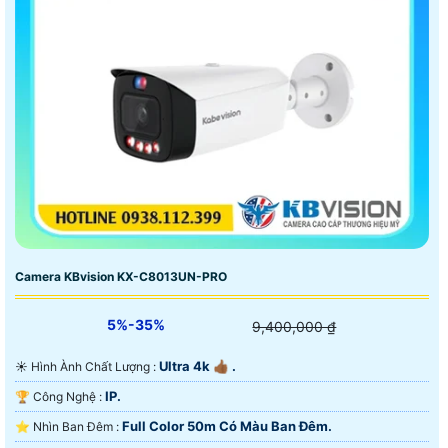
Camera KBvision KX-C8013UN-PRO
5%-35%
9,400,000 ₫
Ultra 4k 👍🏾 .
☀️ Hình Ành Chất Lượng :
IP.
🏆 Công Nghệ :
Full Color 50m Có Màu Ban Ðêm.
⭐ Nhìn Ban Đêm :