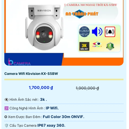
Camera Wifi Kbvision KX-S5BW
1,700,000 ₫
1,900,000 ₫
3k .
👁️‍🗨 Hình Ảnh Sắc nét :
IP Wifi.
🕉️ Công Nghệ Hình Ảnh :
Full Color 30m ONVIF.
✪ Xem Được Ban Đêm :
IP67 xoay 360.
🛡 Cấu Tạo Camera