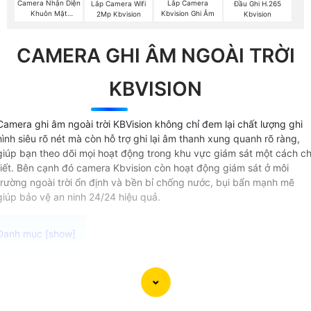
Camera Nhận Diện
Lắp Camera
Lắp Camera Wifi
Đầu Ghi H.265
Khuôn Mặt
Kbvision Ghi Âm
2Mp Kbvision
Kbvision
Kbvision
CAMERA GHI ÂM NGOÀI TRỜI
KBVISION
Camera ghi âm ngoài trời KBVision không chỉ đem lại chất lượng ghi
hình siêu rõ nét mà còn hỗ trợ ghi lại âm thanh xung quanh rõ ràng,
giúp bạn theo dõi mọi hoạt động trong khu vực giám sát một cách ch
tiết. Bên cạnh đó camera Kbvision còn hoạt động giám sát ở môi
trường ngoài trời ổn định và bền bỉ chống nước, bụi bẩn mạnh mẽ
giúp bảo vệ an ninh 24/24 hiệu quả.
Camera thu âm ngoài trời chất lượng cao Được thiết kế đ
hoạt động ổn định trong môi trường khắc nghiệt camera có
micro thu âm lắp được mọi vị trí mang lại hình ảnh và âm