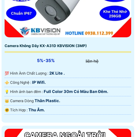
Camera Không Dây KX-A31D KBVISION (3MP)
5%-35%
liên hệ
2K Lite .
💯 Hình Ành Chất Lượng :
IP Wifi.
⚜️ Công Nghệ :
Full Color 30m Có Màu Ban Ðêm.
💡 Hình ảnh ban đêm :
Thân Plastic.
👑 Camera Dòng
Thu Âm.
️☣️ Tích Hợp :