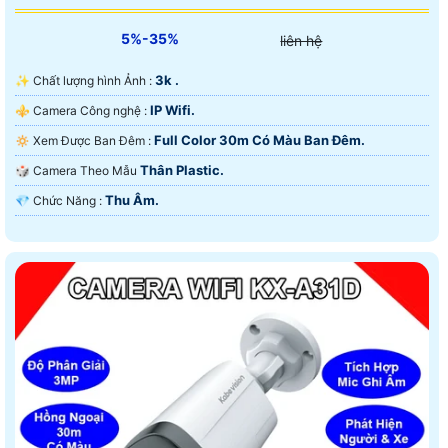
5%-35%
liên hệ
3k .
✨ Chất lượng hình Ảnh :
IP Wifi.
⚜️ Camera Công nghệ :
Full Color 30m Có Màu Ban Ðêm.
🔅 Xem Được Ban Đêm :
Thân Plastic.
🎲 Camera Theo Mẫu
Thu Âm.
️💎 Chức Năng :