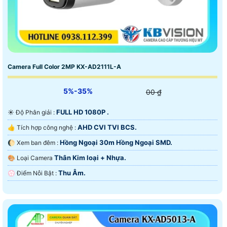
Camera Full Color 2MP KX-AD2111L-A
5%-35%
00 ₫
FULL HD 1080P .
☀️ Độ Phân giải :
AHD CVI TVI BCS.
👍 Tích hợp công nghệ :
Hồng Ngoại 30m Hồng Ngoại SMD.
🌔 Xem ban đêm :
Thân Kim loại + Nhựa.
🎨 Loại Camera
Thu Âm.
️💮 Điểm Nỗi Bật :