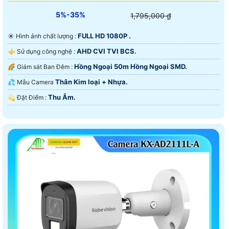
5%-35%
1,795,000 ₫
FULL HD 1080P .
☀️ Hình ảnh chất lượng :
AHD CVI TVI BCS.
⚜️ Sử dụng công nghệ :
Hồng Ngoại 50m Hồng Ngoại SMD.
🌈 Giám sát Ban Đêm :
Thân Kim loại + Nhựa.
💦 Mẫu Camera
Thu Âm.
️💫 Đặt Điểm :