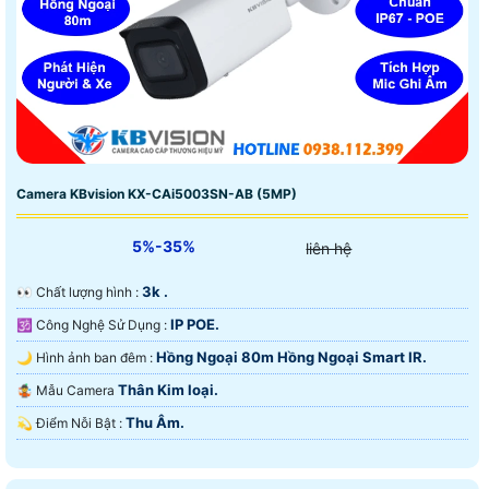
Camera KBvision KX-CAi5003SN-AB (5MP)
5%-35%
liên hệ
3k .
️👀 Chất lượng hình :
IP POE.
🕉️ Công Nghệ Sử Dụng :
Hồng Ngoại 80m Hồng Ngoại Smart IR.
🌙 Hình ảnh ban đêm :
Thân Kim loại.
🤹 Mẫu Camera
Thu Âm.
️💫 Điểm Nỗi Bật :