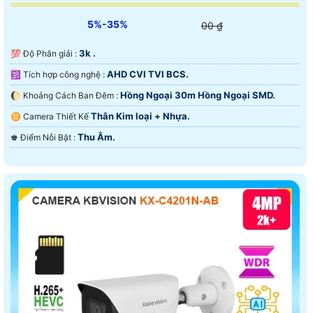
5%-35%
00 ₫
3k .
💯 Độ Phân giải :
AHD CVI TVI BCS.
🕉️ Tích hợp công nghệ :
Hồng Ngoại 30m Hồng Ngoại SMD.
🌔 Khoảng Cách Ban Đêm :
Thân Kim loại + Nhựa.
♊ Camera Thiết Kế
Thu Âm.
️♚ Điểm Nỗi Bật :