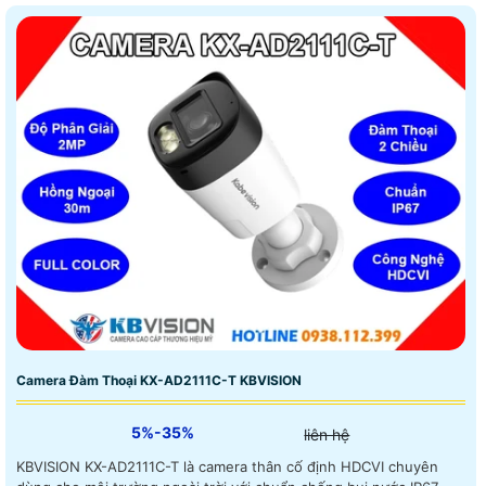
nước, chống bụi IP67
Camera Đàm Thoại KX-AD2111C-T KBVISION
5%-35%
liên hệ
KBVISION KX-AD2111C-T là camera thân cố định HDCVI chuyên