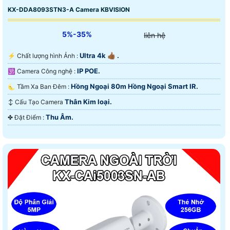
KX-DDA8093STN3-A Camera KBVISION
5%-35%
liên hệ
Ultra 4k 👍🏾 .
️⚡ Chất lượng hình Ảnh :
IP POE.
🕉️ Camera Công nghệ :
Hồng Ngoại 80m Hồng Ngoại Smart IR.
🌜 Tầm Xa Ban Đêm :
Thân Kim loại.
↕️ Cấu Tạo Camera
Thu Âm.
️✤ Đặt Điểm :