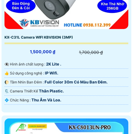
KX-C31L Camera WIFI KBVISION (3MP)
1,500,000 ₫
1,700,000 ₫
2K Lite .
👁️‍🗨 Hình ảnh chất lượng :
IP Wifi.
👍 Sử dụng công nghệ :
Full Color 30m Có Màu Ban Ðêm.
🌔 Tầm Nhìn Ban Đêm :
Thân Plastic.
🗜️ Camera Thiết Kế
Thu Âm Và Loa.
️💠 Chức Năng :