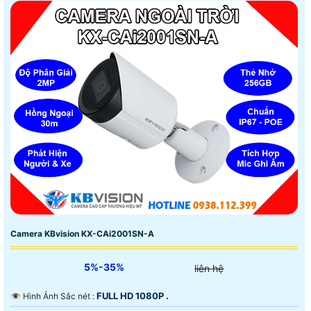
Camera KBvision KX-CAi2001SN-A
5%-35%
liên hệ
FULL HD 1080P .
👁 Hình Ảnh Sắc nét :