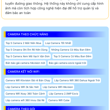
tuyến đường giao thông. Hệ thống này không chỉ cung cấp hình
ảnh mà còn tích hợp công nghệ hiện đại để hỗ trợ quản lý và
đảm bảo an toàn
CAMERA THEO CHỨC NĂNG
Top 5 Camera 2 Mắt Nên Mua
Loại Camera Tốt Nhất
Top 5 Cmaera Ghi Âm Rõ Nên Dùng
Những Camera Có Màu Ban Đêm
Top 5 Camera Xem Mã Vạch Vận Đơn
Top 5 Camera Có Màu Ban Đêm
Bản báo giá camera hikvision mới
Báo giá camera ezviz ngoài trời
CAMERA KẾT NỐI WIFI
Camera Wifi Kbvision Giá rẻ Bán Chạy
Lắp Camera Wifi 360 Dahua Ngoài Trời
Lắp Camera Wifi 3k Sắc Nét
Lắp Camera Wifi Hikvision
Camera Wifi Xoay 360 Toàn Cảnh
Lắp Camera 2.0MP Ezviz
Lắp camera wifi 360 Imou Giá Rẻ
Camera Wifi Cube
CAMERA THEO GÓI