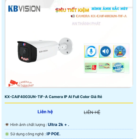
KX-CAiF4003UN-TiF-A Camera IP AI Full Color Giá Rẻ
Liên hệ
LIÊN HỆ
Ultra 2k + .
👁 Hình ảnh chất lượng :
IP POE.
✳️ Sử dụng công nghệ :