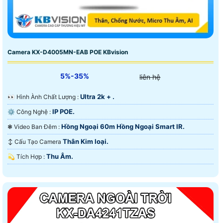
Camera KX-D4005MN-EAB POE KBvision
5%-35%
liên hệ
Ultra 2k + .
️👀 Hình Ành Chất Lượng :
IP POE.
⚙ Công Nghệ :
Hồng Ngoại 60m Hồng Ngoại Smart IR.
❃ Video Ban Đêm :
Thân Kim loại.
↕️ Cấu Tạo Camera
Thu Âm.
️💫 Tích Hợp :