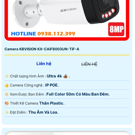
Camera KBVISION KX-CAiF8003UN-TiF-A
Liên hệ
LIÊN HỆ
Ultra 4k 👍🏾 .
✨ Chất lượng hình Ảnh :
IP POE.
👍 Camera Công nghệ :
Full Color 50m Có Màu Ban Ðêm.
🔅 Xem Được Ban Đêm :
Thân Plastic.
🎨 Thiết Kế Camera
Thu Âm Và Loa.
️✨ Đặt Điểm :