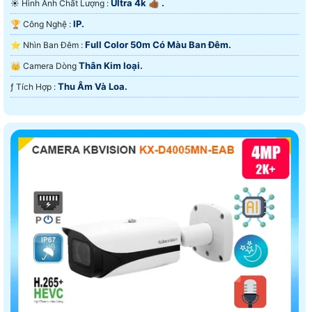
Ultra 4k 👍🏾 .
☀️ Hình Ành Chất Lượng :
IP.
🏆 Công Nghệ :
Full Color 50m Có Màu Ban Ðêm.
⭐ Nhìn Ban Đêm :
Thân Kim loại.
👑 Camera Dòng
Thu Âm Và Loa.
️ƒ Tích Hợp :