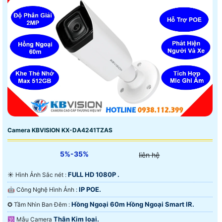
Camera KBVISION KX-DA4241TZAS
5%-35%
liên hệ
FULL HD 1080P .
☀️ Hình Ảnh Sắc nét :
IP POE.
🤖️ Công Nghệ Hình Ảnh :
Hồng Ngoại 60m Hồng Ngoại Smart IR.
✪ Tầm Nhìn Ban Đêm :
Thân Kim loại.
🕉️ Mẫu Camera