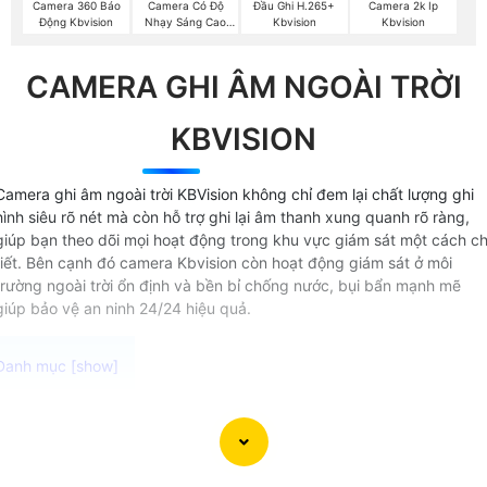
Camera 360 Báo
Camera Có Độ
Đầu Ghi H.265+
Camera 2k Ip
Động Kbvision
Nhạy Sáng Cao
Kbvision
Kbvision
Kbvision
CAMERA GHI ÂM NGOÀI TRỜI
KBVISION
Camera ghi âm ngoài trời KBVision không chỉ đem lại chất lượng ghi
hình siêu rõ nét mà còn hỗ trợ ghi lại âm thanh xung quanh rõ ràng,
giúp bạn theo dõi mọi hoạt động trong khu vực giám sát một cách ch
tiết. Bên cạnh đó camera Kbvision còn hoạt động giám sát ở môi
trường ngoài trời ổn định và bền bỉ chống nước, bụi bẩn mạnh mẽ
giúp bảo vệ an ninh 24/24 hiệu quả.
Camera thu âm ngoài trời chất lượng cao Được thiết kế đ
hoạt động ổn định trong môi trường khắc nghiệt camera có
micro thu âm lắp được mọi vị trí mang lại hình ảnh và âm