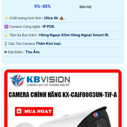
5%-35%
liên hệ
Ultra 4k 👍🏾 .
️⚡ Chất lượng hình Ảnh :
IP POE.
🕉️ Camera Công nghệ :
Hồng Ngoại 80m Hồng Ngoại Smart IR.
🌜 Tầm Xa Ban Đêm :
Thân Kim loại.
↕️ Cấu Tạo Camera
Thu Âm.
️✤ Đặt Điểm :