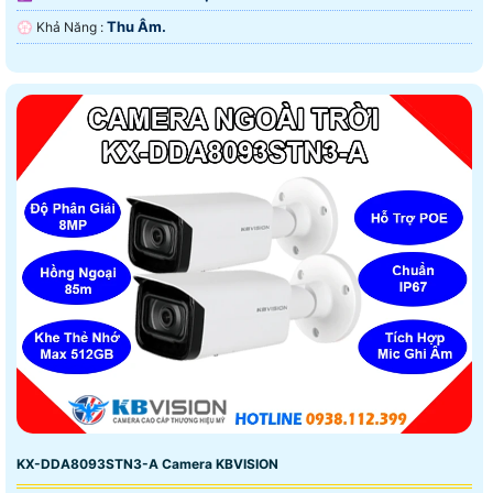
Thu Âm.
️💮 Khả Năng :
KX-DDA8093STN3-A Camera KBVISION