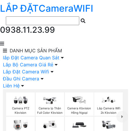
LẮP ĐẶT
Camera
WIFI
0938.11.23.99
DANH MỤC
SẢN PHẨM
lắp Đặt Camera Quan Sát
Lắp Bộ Camera Giá Rẻ
Lắp Đặt Camera Wifi
Đầu Ghi Camera
Liên Hệ
Camera PTZ
Camera Ip Thân
Camera Kbvision
Lắp Camera Wifi
Kbvision
Full Color Kbvision
Hồng Ngoại
2k Kbvision