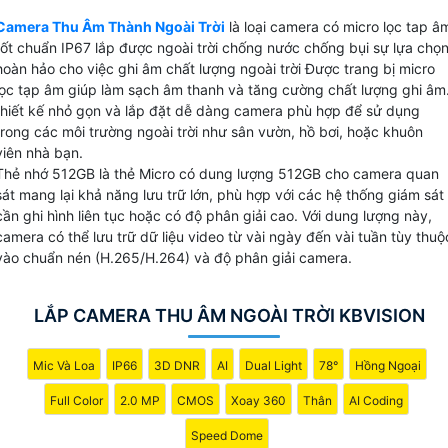
thanh rõ ràng sắc nét. Với khả năng chống nước, chịu được
Camera Thu Âm Thành Ngoài Trời
là loại camera có micro lọc tap â
ánh nắng mặt trời và các yếu tố thời tiết khác Camera thu
tốt chuẩn IP67 lắp được ngoài trời chống nước chống bụi sự lựa chọ
âm ngoài trời này là sự lựa chọn hoàn hảo cho việc theo dõ
hoàn hảo cho việc ghi âm chất lượng ngoài trời Được trang bị micro
và ghi lại mọi hoạt động ngoài trời. Đừng bỏ lỡ cơ hội sở
lọc tạp âm giúp làm sạch âm thanh và tăng cường chất lượng ghi âm
hữu sản phẩm chất lượng này với giá cả phải chăng.
thiết kế nhỏ gọn và lắp đặt dễ dàng camera phù hợp để sử dụng
trong các môi trường ngoài trời như sân vườn, hồ bơi, hoặc khuôn
viên nhà bạn.
Thẻ nhớ 512GB là thẻ Micro có dung lượng 512GB cho camera quan
sát mang lại khả năng lưu trữ lớn, phù hợp với các hệ thống giám sát
cần ghi hình liên tục hoặc có độ phân giải cao. Với dung lượng này,
camera có thể lưu trữ dữ liệu video từ vài ngày đến vài tuần tùy thuộ
vào chuẩn nén (H.265/H.264) và độ phân giải camera.
LẮP CAMERA THU ÂM NGOÀI TRỜI KBVISION
Mic Và Loa
IP66
3D DNR
AI
Dual Light
78°
Hồng Ngoại
Full Color
2.0 MP
CMOS
Xoay 360
Thân
AI Coding
Speed Dome