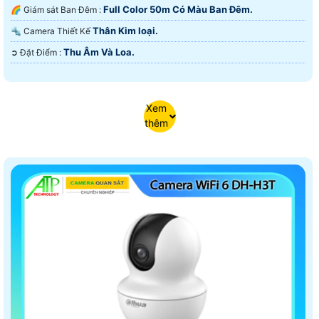
Full Color 50m Có Màu Ban Ðêm.
🌈 Giám sát Ban Đêm :
Thân Kim loại.
🔩 Camera Thiết Kế
Thu Âm Và Loa.
️➲ Đặt Điểm :
Xem
thêm