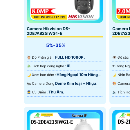
🔥 Camera hikvision DS-2CE76H0T-ITMFS
♔ Tùy vào từng công trình để chọn camera hikv
Camera Hikvision DS-
Camera H
hình ảnh FULL HD 1080P tuy nhiên một số dự á
2DE7A825IWG1-E
2DE7A2
văn phòng gia dình thì chọn camera tích hợp mi
5%-35%
FULL HD 1080P .
🦉 Độ Phân giải :
👁 Độ sắc
IP.
✳️ Tích hợp công nghệ :
'
Hồng Ngoại 10m Hồng
🌙 Xem ban đêm :
Ngoại SMD.
Ngoại Sma
Dome Kim loại + Nhựa.
🐜 Camera Dòng
🎨 Came
Thu Âm.
️👮 Ưu Điểm :