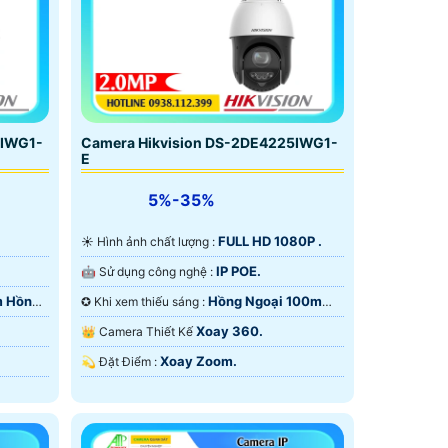
5IWG1-
Camera Hikvision DS-2DE4225IWG1-
E
5%-35%
FULL HD 1080P .
☀️ Hình ảnh chất lượng :
IP POE.
🤖️ Sử dụng công nghệ :
m Hồng
Hồng Ngoại 100m
✪ Khi xem thiếu sáng :
Hồng Ngoại Smart IR.
Xoay 360.
👑 Camera Thiết Kế
Xoay Zoom.
️💫 Đặt Điểm :