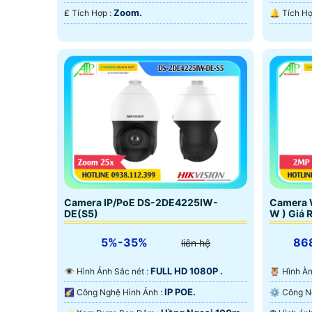
Zoom.
️₤ Tích Hợp :
Camera IP/PoE DS-2DE4225IW-
Camera 
DE(S5)
W ) Giá 
5%-35%
86
liên hệ
FULL HD 1080P .
👁 Hình Ảnh Sắc nét :
🦉 Hình 
IP POE.
🌠 Công Nghệ Hình Ảnh :