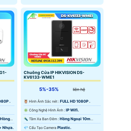
G1-
Chuông Cửa IP HIKVISION DS-
KV6133-WME1
5%-35%
liên hệ
080P .
FULL HD 1080P .
🦉 Hình Ảnh Sắc nét :
IP Wifi.
✳️ Công Nghệ Hình Ảnh :
 Hồng
Hồng Ngoại 10m
🔦 Tầm Xa Ban Đêm :
Hồng Ngoại SMD.
+ Nhựa.
Plastic.
💎 Cấu Tạo Camera