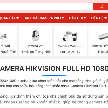
QUAN SÁT
BÁO GIÁ CAMERA WIFI
ĐẦU GHI
LIÊN HỆ
ra Wifi
Camera Wifi
Camera Đế
Camera Wifi 360
 Ngoài Trời
Hikvision Trong Nhà
Hikvis
Full Color Hik
AMERA HIKVISION FULL HD 108
20x1080 pixels) là lựa chọn hoàn hảo cho các công trình giá rẻ, giám
 hợp cho nhiều loại công trình khác nhau. Camera Hikvision Full HD
phòng, gia đình thậm chí tòa nhà chính phủ đã sử dụng sản
ài khoản user và tài khoản thiết bị giúp hệ thống camera b