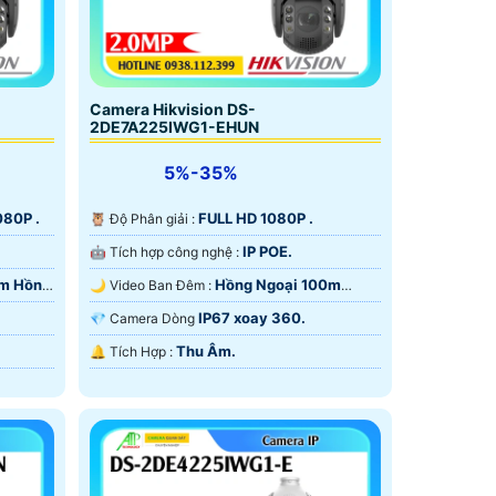
,Hồng ngoại 30m, cắt lọc hồng ngoại ICR.
iá rẻ chỉ đáp ứng nhu cầu giám sát ngày đêm
Camera Hikvision DS-
giám sát có màu ban đêm.dự án lắp camera cho
2DE7A225IWG1-EHUN
5%-35%
080P .
FULL HD 1080P .
🦉 Độ Phân giải :
IP POE.
🤖️ Tích hợp công nghệ :
0m Hồng
Hồng Ngoại 100m
🌙 Video Ban Đêm :
Hồng Ngoại Smart IR.
IP67 xoay 360.
💎 Camera Dòng
Thu Âm.
️🔔 Tích Hợp :