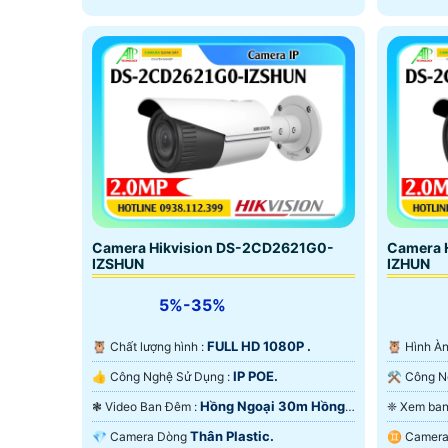
Camera Hikvision DS-2CD2621G0-
Camera 
IZSHUN
IZHUN
5%-35%
FULL HD 1080P .
🦉 Chất lượng hình :
🦉 Hình 
IP POE.
👍 Công Nghệ Sử Dụng :
Hồng Ngoại 30m Hồng
❃ Video Ban Đêm :
Ngoại Smart IR.
Ngoại Sma
Thân Plastic.
💎 Camera Dòng
♊ Camer