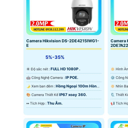
Camera Hikvision DS-2DE4215IWG1-
Camera H
E
2DE7A2
5%-35%
FULL HD 1080P .
☀️ Độ sắc nét :
🔅 Hình 
IP POE.
🤖️ Công Nghệ Camera :
Hồng Ngoại 100m Hồng
🌛 Xem ban đêm :
Ngoại Smart IR.
Ngoại Sma
IP67 xoay 360.
🎨 Camera Thiết Kế
🗜️ Thiế
Thu Âm.
️↭ Tích Hợp :