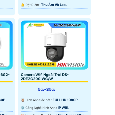
Thu Âm Và Loa.
️🔔 Đặt Điểm :
Camera Wifi Ngoài Trời DS-
26G2-
2DE2C200IWG/W
5%-35%
FULL HD 1080P .
0P .
🦉 Hình Ảnh Sắc nét :
IP Wifi.
⚙ Công Nghệ Hình Ảnh :