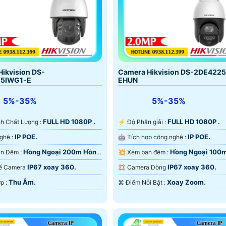
ikvision DS-
Camera Hikvision DS-2DE422
25IWG1-E
EHUN
5%-35%
5%-35%
FULL HD 1080P .
FULL HD 1080P .
Ành Chất Lượng :
️⚡ Độ Phân giải :
IP POE.
IP POE.
⚙ Công Nghệ :
🤖️ Tích hợp công nghệ :
Hồng Ngoại 200m Hồng
Hồng Ngoại 100
🔅 Nhìn Ban Đêm :
💥 Xem ban đêm :
rt IR.
Ngoại Smart IR.
IP67 xoay 360.
IP67 xoay 360.
t Kế Camera
💢 Camera Dòng
Thu Âm.
Xoay Zoom.
️📢 Tích Hợp :
️⌘ Điểm Nỗi Bật :