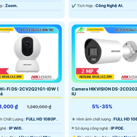
Zoom.
Công Nghệ AI.
️🔔 Tích Hợp :
️✔️ Tích Hợp :
Wi-Fi DS-2CV2Q21G1-IDW (
Camera HIKVISION DS-2CD20
Rẻ
IU
8,000 ₫
5%-35%
1,240,000 ₫
FULL HD 1080P .
FULL HD 108
Ành Chất Lượng :
☀️ Hình ảnh chất lượng :
IP Wifi.
IP POE.
⚙ Công Nghệ :
®️ Sử dụng công nghệ :