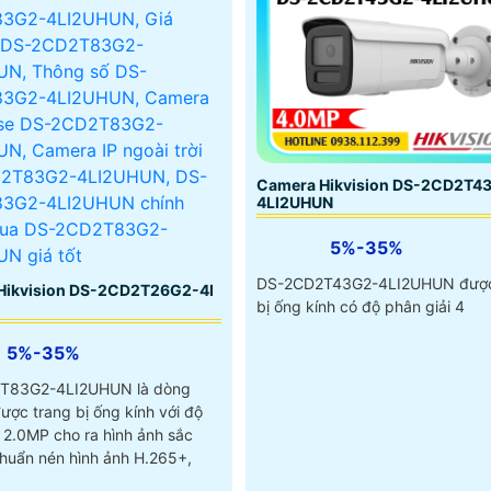
Camera Hikvision DS-2CD2T4
4LI2UHUN
5%-35%
DS-2CD2T43G2-4LI2UHUN được
Hikvision DS-2CD2T26G2-4I
bị ống kính có độ phân giải 4
5%-35%
T83G2-4LI2UHUN là dòng
ược trang bị ống kính với độ
 2.0MP cho ra hình ảnh sắc
chuẩn nén hình ảnh H.265+,