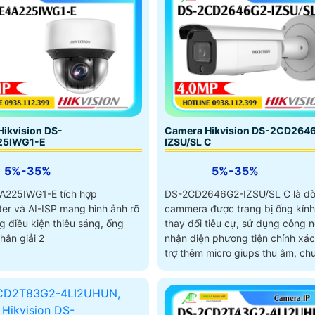
ikvision DS-
Camera Hikvision DS-2CD264
25IWG1-E
IZSU/SL C
5%-35%
5%-35%
A225IWG1-E tích hợp
DS-2CD2646G2-IZSU/SL C là d
ter và AI-ISP mang hình ảnh rõ
cammera được trang bị ống kín
g điều kiện thiêu sáng, ống
thay đổi tiêu cự, sử dụng công n
hân giải 2
nhận diện phương tiện chính xác
trợ thêm micro giups thu âm, ch
hình ảnh H