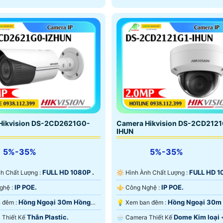
Hikvision DS-2CD2621G0-
Camera Hikvision DS-2CD2121
IHUN
5%-35%
5%-35%
FULL HD 1080P .
FULL HD 1
Ành Chất Lượng :
🔆 Hình Ành Chất Lượng :
IP POE.
IP POE.
⚒ Công Nghệ :
⚜️ Công Nghệ :
Hồng Ngoại 30m Hồng
Hồng Ngoại 30m
❈ Xem ban đêm :
💡 Xem ban đêm :
rt IR.
Ngoại Smart IR.
Thân Plastic.
Dome Kim loại 
a Thiết Kế
🌧️ Camera Thiết Kế