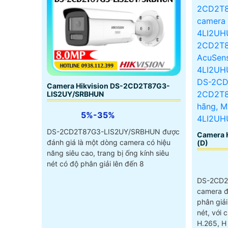
Camera Hikvision DS-2CD2T87G3-
LIS2UY/SRBHUN
5%-35%
DS-2CD2T87G3-LIS2UY/SRBHUN được
Camera 
đánh giá là một dòng camera có hiệu
(D)
năng siêu cao, trang bị ống kính siêu
nét có độ phân giải lên đến 8
DS-2CD2
camera đ
phân giải
nét, với 
H.265, H