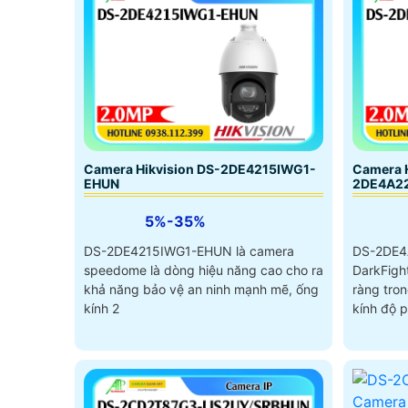
Camera Hikvision DS-2DE4215IWG1-
Camera H
EHUN
2DE4A2
5%-35%
DS-2DE4215IWG1-EHUN là camera
DS-2DE4
speedome là dòng hiệu năng cao cho ra
DarkFigh
khả năng bảo vệ an ninh mạnh mẽ, ống
ràng tron
kính 2
kính độ p