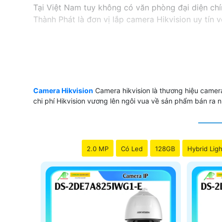
Tại Việt Nam tuy không có văn phòng đại diện ch
Thành Phát là đơn vị lắp camera Hikvision uy tín 
CAMERA HIKVISION GIÁ RẺ NÊN D
💭 Camera hikvision sản xuất rất nhiêu tuy nhiên
Camera Hikvision
Camera hikvision là thương hiệu camera 
chỉ mua sử dụng 1 vài lần, vây làm sao để chọn 
chi phí Hikvision vương lên ngôi vua về sản phẩm bán ra nh
dụng
MÃ CAMERA HIKVISION
2.0 MP
Có Led
128GB
Hybrid Ligh
💎 Camera Hikvision DS 2CE56D0T IRP
💰 Camera DS-2CE76D0T LMFS Hikvision
📎 Camera Hik DS 2CE10DF0T F