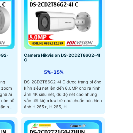
6G2-
Camera Hikvision DS-2CD2T86G2-4I
C
5%-35%
òng
DS-2CD2T86G2-4I C được trang bị ống
h zoom
kính siêu nét lên đến 8.0MP cho ra hình
ghệ Ai
ảnh 4K siêu nét, dù độ nét cao nhưng
 còn hỗ
vẫn tiết kiệm lưu trữ nhờ chuẩn nén hình
uẩn nén
ảnh H.265+, H.265, H