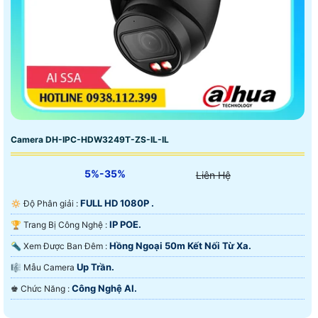
Camera DH-IPC-HDW3249T-ZS-IL-IL
5%-35%
Liên Hệ
FULL HD 1080P .
🔅 Độ Phân giải :
IP POE.
🏆 Trang Bị Công Nghệ :
Hồng Ngoại 50m Kết Nối Từ Xa.
🔦 Xem Được Ban Đêm :
Up Trần.
🎼️ Mẫu Camera
Công Nghệ AI.
️♚ Chức Năng :