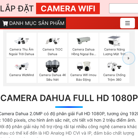
LẮP ĐẶT
CAMERA WIFI
DANH MỤC SẢN PHẨM
Camera Năng
Camera Thu Âm
Camera TIOC
Camera Dahua
Lượng Mặt Trời
Ngoài Trời Dahua
Dahua
Hồng Ngoại Ban
Dahua
Đêm
Camera WizMind
Camera Dahua 4K
Camera Wifi Imou
Camera Chống
Siêu Nét
Báo Động
Trộm 360
CAMERA DAHUA FULL HD 1080P
Camera Dahua 2.0MP có độ phân giải Full HD 1080P, tương ứng 192
x 1080 pixels, cho hình ảnh sắc nét, chi tiết với hơn 2 triệu điểm ảnh.
Với độ phân giải này hỗ trợ rộng rãi tại nhiều công nghệ camera khác
nhau có thể kể đến là HD Analog HD CVI và IP, đảm bảo chất lượng