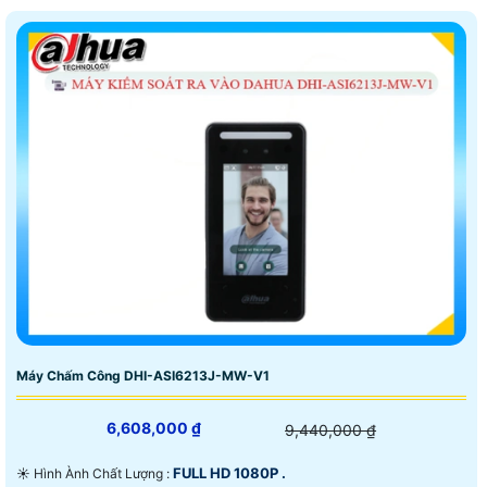
Máy Chấm Công DHI-ASI6213J-MW-V1
6,608,000 ₫
9,440,000 ₫
FULL HD 1080P .
☀️ Hình Ành Chất Lượng :