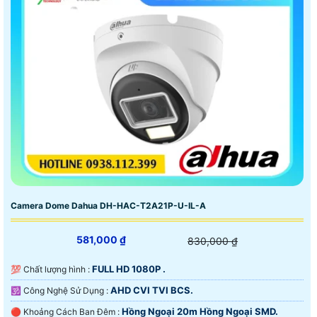
Camera Dome Dahua DH-HAC-T2A21P-U-IL-A
581,000 ₫
830,000 ₫
FULL HD 1080P .
💯 Chất lượng hình :
AHD CVI TVI BCS.
🕉️ Công Nghệ Sử Dụng :
Hồng Ngoại 20m Hồng Ngoại SMD.
🔴 Khoảng Cách Ban Đêm :