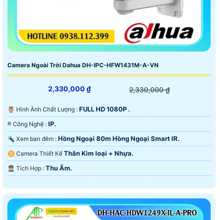
Camera Ngoài Trời Dahua DH-IPC-HFW1431M-A-VN
2,330,000 ₫
2,330,000 ₫
FULL HD 1080P .
🦉 Hình Ành Chất Lượng :
IP.
®️ Công Nghệ :
Hồng Ngoại 80m Hồng Ngoại Smart IR.
🔦 Xem ban đêm :
Thân Kim loại + Nhựa.
♊ Camera Thiết Kế
Thu Âm.
️👮 Tích Hợp :