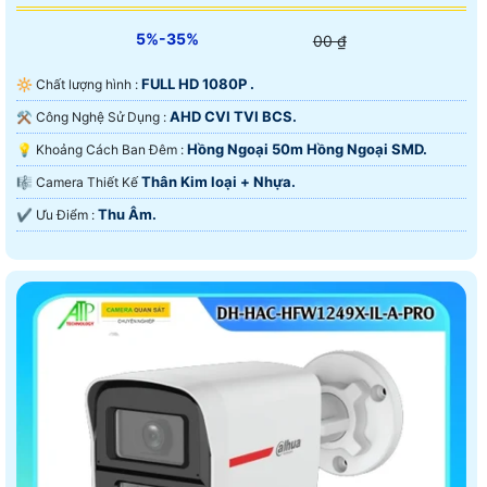
5%-35%
00 ₫
FULL HD 1080P .
🔆 Chất lượng hình :
AHD CVI TVI BCS.
⚒ Công Nghệ Sử Dụng :
Hồng Ngoại 50m Hồng Ngoại SMD.
💡 Khoảng Cách Ban Đêm :
Thân Kim loại + Nhựa.
🎼️ Camera Thiết Kế
Thu Âm.
️✔️ Ưu Điểm :