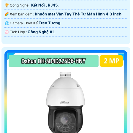
Kết Nối , RJ45.
🏆 Công Nghệ :
khuôn mặt Vân Tay Thẻ Từ Màn Hình 4.3 inch.
🌈 Xem ban đêm :
Treo Tường.
💦 Camera Thiết Kế
Công Nghệ AI.
️💮 Tích Hợp :