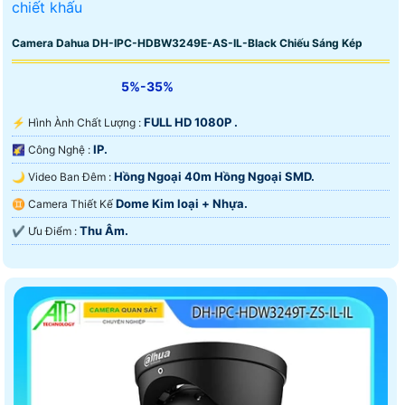
Camera Dahua DH-IPC-HDBW3249E-AS-IL-Black Chiếu Sáng Kép
5%-35%
FULL HD 1080P .
️⚡ Hình Ành Chất Lượng :
IP.
🌠 Công Nghệ :
Hồng Ngoại 40m Hồng Ngoại SMD.
🌙 Video Ban Đêm :
Dome Kim loại + Nhựa.
♊ Camera Thiết Kế
Thu Âm.
️✔️ Ưu Điểm :