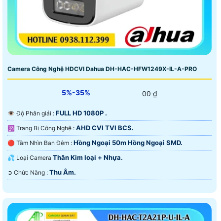
Camera Công Nghệ HDCVI Dahua DH-HAC-HFW1249X-IL-A-PRO
5%-35%
00 ₫
FULL HD 1080P .
👁 Độ Phân giải :
AHD CVI TVI BCS.
🕉️ Trang Bị Công Nghệ :
Hồng Ngoại 50m Hồng Ngoại SMD.
🔴 Tầm Nhìn Ban Đêm :
Thân Kim loại + Nhựa.
💦 Loại Camera
Thu Âm.
️➲ Chức Năng :