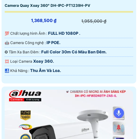
Camera Quay Xoay 360° DH-IPC-PT1239H-PV
1,368,500 ₫
1,955,000 ₫
FULL HD 1080P .
💯 Chất lượng hình Ảnh :
IP POE.
🤖️ Camera Công nghệ :
Full Color 30m Có Màu Ban Ðêm.
✪ Tầm Xa Ban Đêm :
Xoay 360.
💢 Loại Camera
Thu Âm Và Loa.
️🛃 Khả Năng :