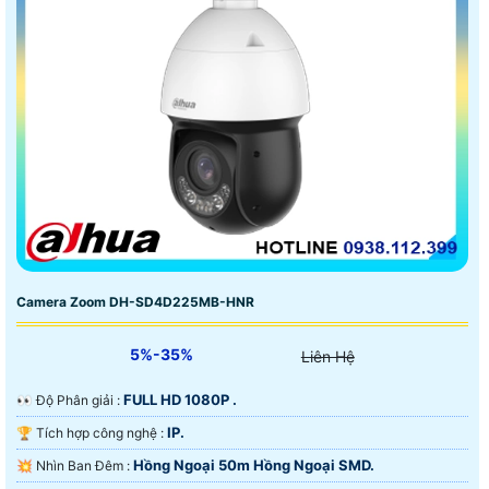
Camera Zoom DH-SD4D225MB-HNR
5%-35%
Liên Hệ
FULL HD 1080P .
️👀 Độ Phân giải :
IP.
🏆 Tích hợp công nghệ :
Hồng Ngoại 50m Hồng Ngoại SMD.
💥 Nhìn Ban Đêm :