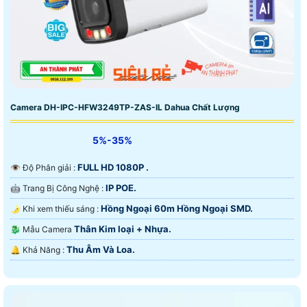
Camera DH-IPC-HFW3249TP-ZAS-IL Dahua Chất Lượng
5%-35%
FULL HD 1080P .
👁 Độ Phân giải :
IP POE.
🤖️ Trang Bị Công Nghệ :
Hồng Ngoại 60m Hồng Ngoại SMD.
🌛 Khi xem thiếu sáng :
Thân Kim loại + Nhựa.
🐉️ Mẫu Camera
Thu Âm Và Loa.
️🔔 Khả Năng :