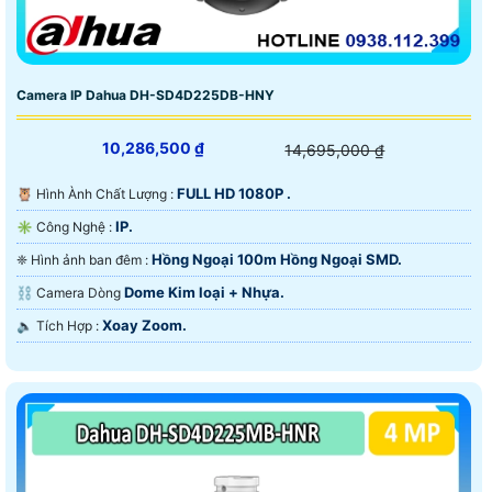
Camera IP Dahua DH-SD4D225DB-HNY
10,286,500 ₫
14,695,000 ₫
FULL HD 1080P .
🦉 Hình Ành Chất Lượng :
IP.
✳️ Công Nghệ :
Hồng Ngoại 100m Hồng Ngoại SMD.
❈ Hình ảnh ban đêm :
Dome Kim loại + Nhựa.
⛓ Camera Dòng
Xoay Zoom.
️🔈 Tích Hợp :