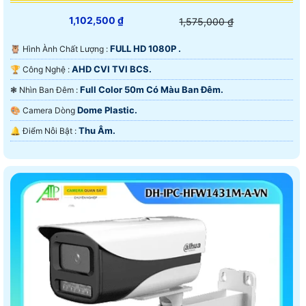
1,102,500 ₫
1,575,000 ₫
FULL HD 1080P .
🦉 Hình Ành Chất Lượng :
AHD CVI TVI BCS.
🏆 Công Nghệ :
Full Color 50m Có Màu Ban Ðêm.
❃ Nhìn Ban Đêm :
Dome Plastic.
🎨 Camera Dòng
Thu Âm.
️🔔 Điểm Nỗi Bật :