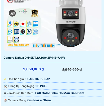
Camera Dahua DH-SDT2A200-2F-NB-A-PV
2,058,000 ₫
2,940,000 ₫
FULL HD 1080P .
✨ Độ Phân giải :
IP POE.
⚒ Trang Bị Công Nghệ :
Full Color 30m Có Màu Ban Ðêm.
❃ Xem Được Ban Đêm :
Kim loại + Nhựa.
🎲 Camera Dòng