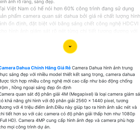
hình ảnh rõ ràng, sáng đẹp.
Tại Việt Nam có hể nói hơn 60% công trình đang sử dụng
sản phẩm camera quan sát dahua bởi giá rẻ chất lượng hìn
ảnh ổn định, đặt biệt với bằng sáng chết công nghệ HDCVI
cho hình ảnh giám sát rõ nét từng chi tiết tương đương với
công nghệ camera IP nhưng có giá thành rẻ hơn.
Sử dụng camera Dahua trên thị trường Việt Nam bạn hài
lòng về chất lượng sản phẩm và dịch vụ sau bán hàng của
Hãng camera này.
Camera Dahua Chính Hãng Giá Rẻ
Camera Dahua hình ảnh trung
thực sáng đẹp với nhiều model thiết kết sang trọng, camera dahua
Sử dụng camera dahua cho gia đình, văn phòng ,cửa hàng
được tích hợp nhiều công nghệ mới cao cấp như báo động chống
là lựa chọn tốt nhất bởi hình ảnh sắt nét giá rẻ, ngoài ra
trộm , hồng ngoại sáng đẹp ổn định
phần mềm camera Dahua thiết kế rất thân thiện với người
Camera quan sát độ phân giải 4M (Megapixel) là loại camera giám sá
dùng không chuyên.
có khả năng ghi hình với độ phân giải 2560 x 1440 pixel, tương
đương với 4 triệu điểm ảnh.Điều này giúp tạo ra hình ảnh sắc nét và
chi tiết hơn so với các camera có độ phân giải thấp hơn như 1080p
【CHỌN CAMERA DAHUA GIÁ RẺ】
(Full HD). Camera 4MP cung cấp hình ảnh đẹp và camera phù hợp
cho mọi công trình dự án.
✧ Mỗi camera dahua có những thông số phù hợp với mỗi
công trình khác nhau. tuy nhiên chọn camera sao cho giá rẻ