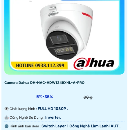
Camera Dahua DH-HAC-HDW1249X-IL-A-PRO
5%-35%
00 ₫
FULL HD 1080P .
👁️‍🗨 Chất lượng hình :
Inverter.
🤖️ Công Nghệ Sử Dụng :
Switch Layer 1 Công Nghệ Làm Lạnh iAUTO-
🌚 Hình ảnh ban đêm :