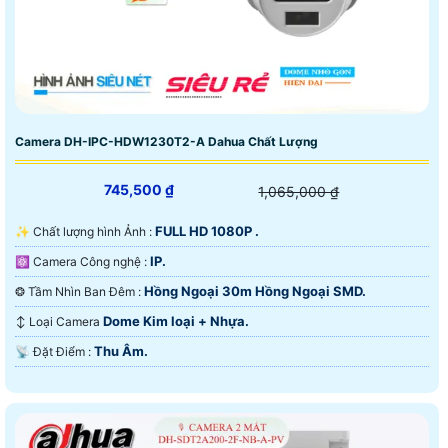
Camera DH-IPC-HDW1230T2-A Dahua Chất Lượng
745,500 ₫
1,065,000 ₫
FULL HD 1080P .
✨ Chất lượng hình Ảnh :
IP.
⚛️ Camera Công nghệ :
Hồng Ngoại 30m Hồng Ngoại SMD.
❂ Tầm Nhìn Ban Đêm :
Dome Kim loại + Nhựa.
↕️ Loại Camera
Thu Âm.
️📡 Đặt Điểm :