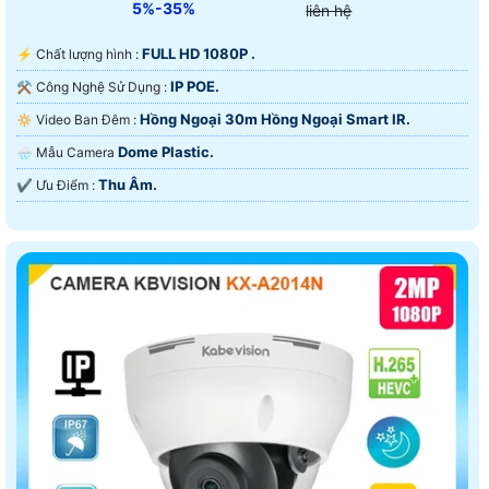
5%-35%
liên hệ
FULL HD 1080P .
️⚡ Chất lượng hình :
IP POE.
⚒ Công Nghệ Sử Dụng :
Hồng Ngoại 30m Hồng Ngoại Smart IR.
🔅 Video Ban Đêm :
Dome Plastic.
🌧️ Mẫu Camera
Thu Âm.
️✔️ Ưu Điểm :