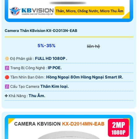
Camera Thân KBvision KX-D2013N-EAB
5%-35%
liên hệ
FULL HD 1080P .
🔆 Độ Phân giải :
IP POE.
🕉️ Trang Bị Công Nghệ :
Hồng Ngoại 80m Hồng Ngoại Smart IR.
🔴 Tầm Nhìn Ban Đêm :
Thân Kim loại.
🕉️ Cấu Tạo Camera
Thu Âm.
️✤ Khả Năng :