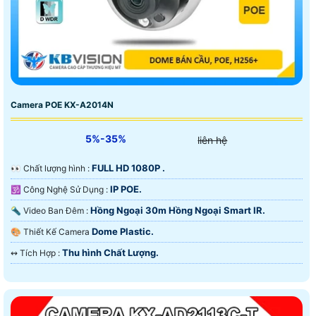
Camera POE KX-A2014N
5%-35%
liên hệ
FULL HD 1080P .
️👀 Chất lượng hình :
IP POE.
🕉️ Công Nghệ Sử Dụng :
Hồng Ngoại 30m Hồng Ngoại Smart IR.
🔦 Video Ban Đêm :
Dome Plastic.
🎨 Thiết Kế Camera
Thu hình Chất Lượng.
️↭ Tích Hợp :