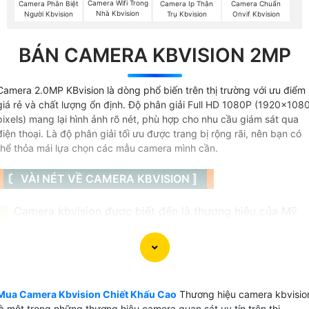
Camera Wifi Trong
Camera Phân Biệt
Camera Ip Thân
Camera Chuẩn
Nhà Kbvision
Người Kbvision
Trụ Kbvision
Onvif Kbvision
BÁN CAMERA KBVISION 2MP
Camera 2.0MP KBvision là dòng phổ biến trên thị trường với ưu điểm
giá rẻ và chất lượng ổn định. Độ phân giải Full HD 1080P (1920x108
pixels) mang lại hình ảnh rõ nét, phù hợp cho nhu cầu giám sát qua
điện thoại. Là độ phân giải tối ưu được trang bị rộng rãi, nên bạn có
thể thỏa mái lựa chọn các mẫu camera mình cần.
〘 VÀI NÉT VỀ CAMERA KBVISION 〛
📜 Camera kbvision được biết đến là thương hiệu của Mỹ
có 3 loại camera chính được thương hiệu này sản xuất đó l
camera IP, camera wifi với thương hiệu kbone và camera
HD analog thông thường là HD CVI với chất lượng hình ảnh
khá tốt. Camera kbvision tại viêt Nam được sử dụng cho
những dự án nhà nước do tính bảo mật cao dễ dàng tích
Mua Camera Kbvision Chiết Khấu Cao
Thương hiệu camera kbvisio
là một trong những thương hiệu camera quan sát uy tín trên thị