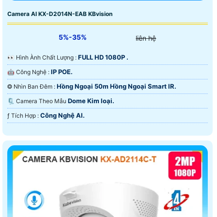
Camera AI KX-D2014N-EAB KBvision
5%-35%
liên hệ
FULL HD 1080P .
️👀 Hình Ành Chất Lượng :
IP POE.
🤖️ Công Nghệ :
Hồng Ngoại 50m Hồng Ngoại Smart IR.
❂ Nhìn Ban Đêm :
Dome Kim loại.
🗜️ Camera Theo Mẫu
Công Nghệ AI.
️ƒ Tích Hợp :