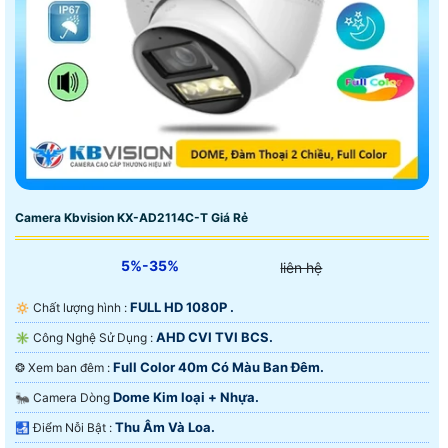
Camera Kbvision KX-AD2114C-T Giá Rẻ
5%-35%
liên hệ
FULL HD 1080P .
🔅 Chất lượng hình :
AHD CVI TVI BCS.
✳️ Công Nghệ Sử Dụng :
Full Color 40m Có Màu Ban Ðêm.
❂ Xem ban đêm :
Dome Kim loại + Nhựa.
🐜 Camera Dòng
Thu Âm Và Loa.
️🛃 Điểm Nỗi Bật :