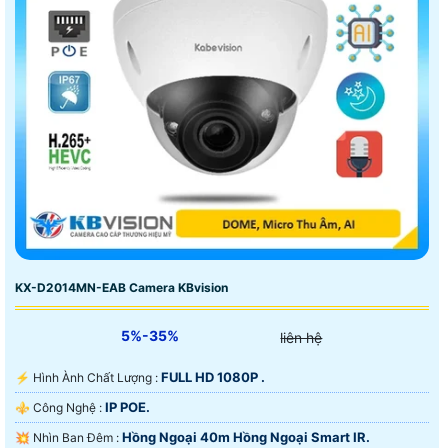
KX-D2014MN-EAB Camera KBvision
5%-35%
liên hệ
FULL HD 1080P .
️⚡ Hình Ành Chất Lượng :
IP POE.
⚜️ Công Nghệ :
Hồng Ngoại 40m Hồng Ngoại Smart IR.
💥 Nhìn Ban Đêm :