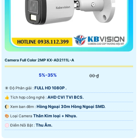
Camera Full Color 2MP KX-AD2111L-A
5%-35%
00 ₫
FULL HD 1080P .
☀️ Độ Phân giải :
AHD CVI TVI BCS.
👍 Tích hợp công nghệ :
Hồng Ngoại 30m Hồng Ngoại SMD.
🌔 Xem ban đêm :
Thân Kim loại + Nhựa.
🎨 Loại Camera
Thu Âm.
️💮 Điểm Nỗi Bật :