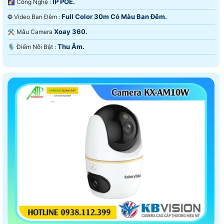
IP POE.
🌠 Công Nghệ :
Full Color 30m Có Màu Ban Ðêm.
❂ Video Ban Đêm :
Xoay 360.
⚒ Mẫu Camera
Thu Âm.
️🎙 Điểm Nỗi Bật :