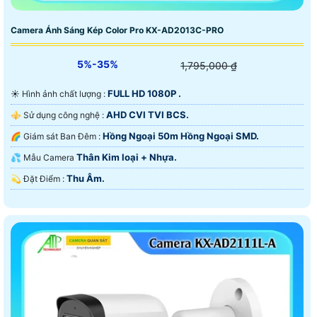
Camera Ánh Sáng Kép Color Pro KX-AD2013C-PRO
5%-35%
1,795,000 ₫
FULL HD 1080P .
☀️ Hình ảnh chất lượng :
AHD CVI TVI BCS.
⚜️ Sử dụng công nghệ :
Hồng Ngoại 50m Hồng Ngoại SMD.
🌈 Giám sát Ban Đêm :
Thân Kim loại + Nhựa.
💦 Mẫu Camera
Thu Âm.
️💫 Đặt Điểm :