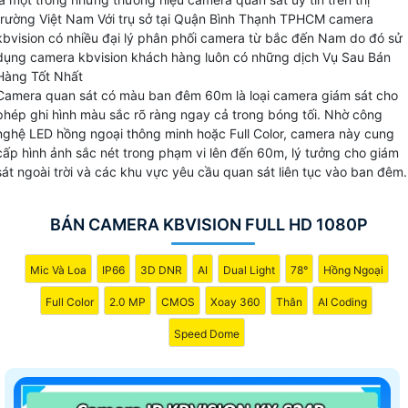
hợp nhiều hệ thống.
trường Việt Nam Với trụ sở tại Quận Bình Thạnh TPHCM camera
kbvision có nhiều đại lý phân phối camera từ bắc đến Nam do đó sử
dụng camera kbvision khách hàng luôn có những dịch Vụ Sau Bán
Hàng Tốt Nhất
Camera quan sát có màu ban đêm 60m là loại camera giám sát cho
💫 Camera Kbvision Sản Xuất Ở Đâu
phép ghi hình màu sắc rõ ràng ngay cả trong bóng tối. Nhờ công
nghệ LED hồng ngoại thông minh hoặc Full Color, camera này cung
Sản phẩm được sản xuất và nhập khẩu nguyên chiết từ Trung Quốc có nguồn
cấp hình ảnh sắc nét trong phạm vi lên đến 60m, lý tưởng cho giám
gốc rõ ràng
sát ngoài trời và các khu vực yêu cầu quan sát liên tục vào ban đêm.
₨ Giá Camera Kbvision Như Thế Nào
Giá camera kbvision khá phù hợp với công trình dân dụng cửa hàng gia đình
BÁN CAMERA KBVISION FULL HD 1080P
☀ Trụ sở chính hãng camera kbvision
04 Nguyễn Xí, P.26, Q. Bình Thạnh,TP. HCM
Mic Và Loa
IP66
3D DNR
AI
Dual Light
78°
Hồng Ngoại
👍️ Thông tin về camera kbvision
Full Color
2.0 MP
CMOS
Xoay 360
Thân
AI Coding
Camera sử dụng chip cmos và sony Starvis Công nghệ giám sát ban đêm tốt
Speed Dome
🗨️ Thương hiệu camera kbvision có chính sách chiết
khấu khá hấp dẫn so với nhiều thương hiệu khác. ngoài
camera chất lượng cao giá rẻ Hãng Kbvision còn cung