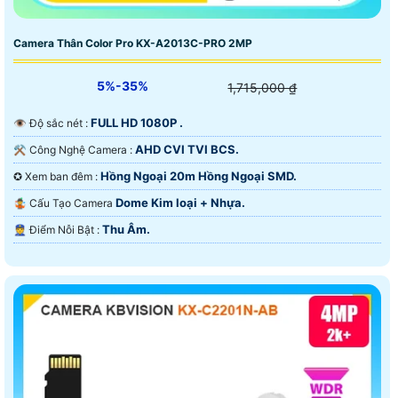
Camera Thân Color Pro KX-A2013C-PRO 2MP
5%-35%
1,715,000 ₫
FULL HD 1080P .
👁 Độ sắc nét :
AHD CVI TVI BCS.
⚒ Công Nghệ Camera :
Hồng Ngoại 20m Hồng Ngoại SMD.
✪ Xem ban đêm :
Dome Kim loại + Nhựa.
🤹 Cấu Tạo Camera
Thu Âm.
️👮 Điểm Nỗi Bật :