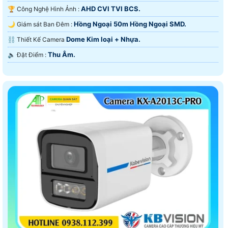
AHD CVI TVI BCS.
🏆 Công Nghệ Hình Ảnh :
Hồng Ngoại 50m Hồng Ngoại SMD.
🌙 Giám sát Ban Đêm :
Dome Kim loại + Nhựa.
⛓ Thiết Kế Camera
Thu Âm.
️🔈 Đặt Điểm :