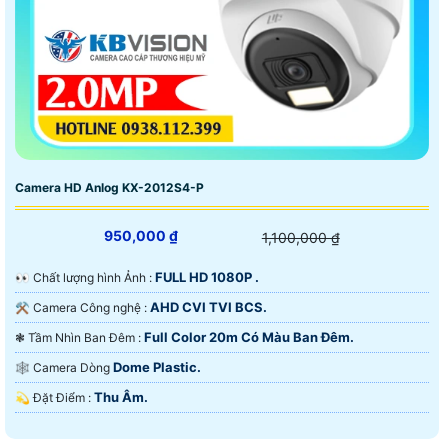
Camera HD Anlog KX-2012S4-P
950,000 ₫
1,100,000 ₫
FULL HD 1080P .
️👀 Chất lượng hình Ảnh :
AHD CVI TVI BCS.
⚒ Camera Công nghệ :
Full Color 20m Có Màu Ban Ðêm.
❃ Tầm Nhìn Ban Đêm :
Dome Plastic.
🕸️ Camera Dòng
Thu Âm.
️💫 Đặt Điểm :