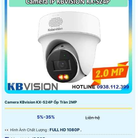
cấp các thiết bị An Ninh như chuôn cửa màn hình, báo
động chống trộm báo cháy chuyên nghiệp.
Camera KBvision KX-S24P Ốp Trần 2MP
5%-35%
Liên hệ
FULL HD 1080P .
️👀 Hình Ành Chất Lượng :