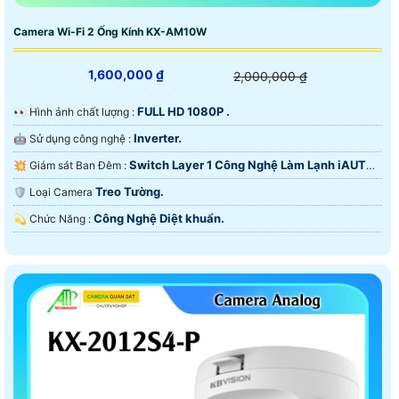
Camera Wi-Fi 2 Ống Kính KX-AM10W
1,600,000 ₫
2,000,000 ₫
FULL HD 1080P .
️👀 Hình ảnh chất lượng :
Inverter.
🤖️ Sử dụng công nghệ :
Switch Layer 1 Công Nghệ Làm Lạnh iAUTO-
💥 Giám sát Ban Đêm :
X.
Treo Tường.
🛡 Loại Camera
Công Nghệ Diệt khuẩn.
️💫 Chức Năng :