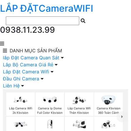
LẮP ĐẶT
Camera
WIFI
0938.11.23.99
DANH MỤC
SẢN PHẨM
lắp Đặt Camera Quan Sát
Lắp Bộ Camera Giá Rẻ
Lắp Đặt Camera Wifi
Đầu Ghi Camera
Liên Hệ
Lắp Camera Wifi
Camera Ip Dome
Lắp Camera Wifi
Camera Kbvision
2k Kbvision
Full Color Kbvision
Thân Kbvision
360 Toàn Cảnh