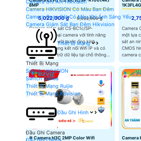
Camera Ghi Âm Hikvision
8MP
1K3FL4G
Camera HIKVISION Có Màu Ban Đêm
Camera Quan Sát Có Màu Khi Ánh Sáng Yếu
5,022,000 ₫
2,7
5,022,000 ₫
Camera Giám Sát Ban Đêm Hikvision
Camera giám sát CS-BC1c/SP-
Camera 
R100(4K) là loại camera với tính năng
một lựa c
nhận dạng người trước ống kính.
sát an ninh 
Thiết Bị Mạng
Camera sử dụng kết nối Wifi IP và có
CMOS hìn
khả năng lưu trữ dữ liệu tại chỗ thông
camera c
qua khe cắm thẻ nhớ Micro SD dung
15m và đ
Thiết Bị Mạng
lượng lên đến 512GB
Switch HIKVISION
Switch Dahua
Thiết Bị Mạng Ruijie
Thiết Bị Mạng KBvision
Đầu Ghi Hình
Đầu Ghi Camera
✲ Camera H3C 2MP Color Wifi
Camera 
Đầu Ghi Dahua