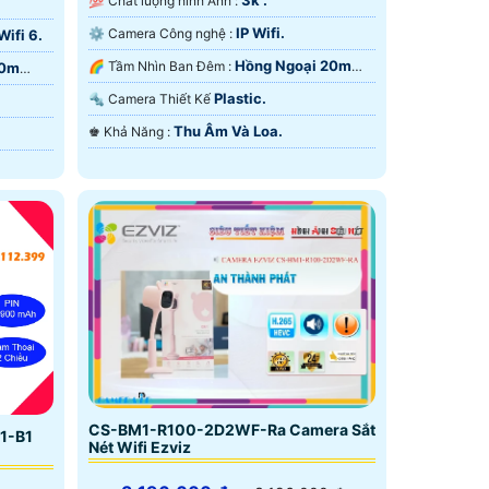
3k .
💯 Chất lượng hình Ảnh :
IP Wifi.
⚙ Camera Công nghệ :
ifi 6.
Hồng Ngoại 20m
🌈 Tầm Nhìn Ban Đêm :
10m
Hồng Ngoại SMD.
Plastic.
🔩 Camera Thiết Kế
Thu Âm Và Loa.
️♚ Khả Năng :
CS-BM1-R100-2D2WF-Ra Camera Sắt
1-B1
Nét Wifi Ezviz