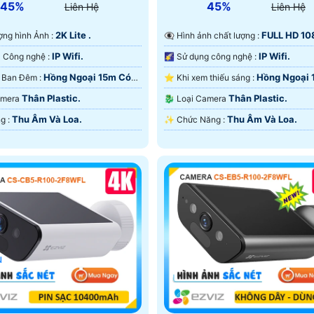
45%
45%
Liên Hệ
Liên Hệ
2K Lite .
FULL HD 10
lượng hình Ảnh :
👁️‍🗨 Hình ảnh chất lượng :
IP Wifi.
IP Wifi.
🤖️ Camera Công nghệ :
🌠 Sử dụng công nghệ :
Hồng Ngoại 15m Có
Hồng Ngoại 
💡 Tầm Xa Ban Đêm :
⭐ Khi xem thiếu sáng :
 Ðêm.
Màu Ban Ðêm.
Thân Plastic.
Thân Plastic.
Camera
🐉️ Loại Camera
Thu Âm Và Loa.
Thu Âm Và Loa.
️♚ Khả Năng :
️✨ Chức Năng :
u