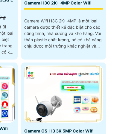
Camera H3C 2K+ 4MP Color Wifi
0 ₫
Camera Wifi H3C 2K+ 4MP là một loại
t Bị
camera được thiết kế đặc biệt cho các
t loại
công trình, nhà xưởng và kho hàng. Với
 biệt
thân plastic chất lượng, nó có khả năng
chịu được môi trường khắc nghiệt và
à có khe
đảm bảo độ bền cao
lưu trữ
Wifi
Camera CS-H3 3K 5MP Color Wifi