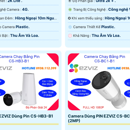
2K Lite .
Ultra 2k + .
 nét :
☀️ Độ Phân giải :
4G.
Công nghệ W
🕉️ Công Nghệ Camera :
✳️ Trang Bị Công Nghệ :
Hồng Ngoại 10m Nguồn
Hồng Ngoại 
💡 Video Ban Đêm :
✪ Khi xem thiếu sáng :
Công Nghệ Chuyên Dụng.
Plastic.
Plastic.
Tạo Camera
❄ Camera Thiết Kế
Thu Âm Và Loa.
Thu Âm Và Loa.
️♚ Điểm Nỗi Bật :
️💮 Khả Năng :
EZVIZ Dùng Pin CS-HB3-B1
Camera Dùng PIN EZVIZ CS-BC
(2MP)