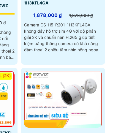
1H3KFL4GA
ZVIZ
1,878,000 ₫
1,878,000 ₫
0 ₫
Camera CS-H5-R201-1H3KFL4GA
không dây hỗ trợ sim 4G với độ phân
không
giải 2K và chuẩn nén H.265 giúp tiết
 nổi
kiệm băng thông camera có khả năng
 dáng
đàm thoại 2 chiều tầm nhìn hồng ngoại
 thoại 2
lên đến 30m và ánh sáng trắng 20m
ảnh báo
đẳng cấp
quan sát rõ ràng cả ngày lẫn
 khi
đêm với chuẩn IP67 camera còn tích
ích hợp
hợp tính năng phát hiện thông minh và
in sạc
cảnh báo bằng còi và đèn chớpCamera
ụi giúp
giá rẻ loại IP CS-H5-R201-1H3KFL4GA
 kiện
sắc nét 3
5-
 dụng
ộng
H3EKFL