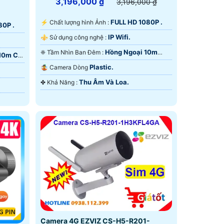
3,196,000 ₫
3,196,000 ₫
FULL HD 1080P .
️⚡ Chất lượng hình Ảnh :
80P .
IP Wifi.
⚜️ Sử dụng công nghệ :
Hồng Ngoại 10m
❈ Tầm Nhìn Ban Đêm :
10m Có
Hồng Ngoại Smart IR.
Plastic.
🤹 Camera Dòng
Thu Âm Và Loa.
️✤ Khả Năng :
Camera 4G EZVIZ CS-H5-R201-