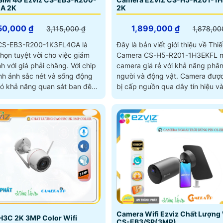
A 2K
2K
50,000 ₫
1,899,000 ₫
3,115,000 ₫
1,878,00
CS-EB3-R200-1K3FL4GA là
Đây là bản viết giới thiệu về Thiế
họn tuyệt vời cho việc giám
Camera CS-H5-R201-1H3EKFL mộ
với giá phải chăng. Với chip
camera giá rẻ với khả năng phân
h ảnh sắc nét và sống động
người và động vật. Camera được trang
ó khả năng quan sát ban đêm
bị cấp nguồn qua dây tín hiệu v
ộ phân giải 3
cắm thẻ nhớ Micro SD 512GB để 
dữ liệu tại chỗ
Camera Wifi Ezviz Chất Lượng 
H3C 2K 3MP Color Wifi
CS-EB3/SP(3MP)