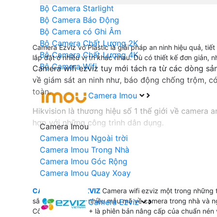
Bộ Camera Starlight
Bộ Camera Báo Động
Bộ Camera có Ghi Âm
Bộ Camera Chất Lượng 2K
Camera Ezviz vỏ Plastic là giải pháp an ninh hiệu quả, tiế
Bộ Camera Chất Lượng 4K
lắp đặt ở nhiều vị trí khác nhau. Dù có thiết kế đơn giản,
Bộ Camera Wifi
Camera wifi ezviz tuy mới tách ra từ các dòng s
về giám sát an ninh như, báo động chống trộm, có
toàn.
Camera Imou
Hikvision là thương hiệu số 1 thế giới về camera 
hợp với những công trình dân dụng.
Camera Imou
Camera Imou Ngoài trời
Hiện nay hầu hết các cửa hàng gia đình bạn có th
Camera Imou Trong Nhà
này chứng minh rằng chất lượng sản phẩm camera 
Camera Imou Góc Rộng
Camera Imou Quay Xoay
GIÁ CAMERA WIFI EZVIZ
CAMERA WIFI EZVIZ
Camera wifi ezviz một trong những t
sắc nét. Ezviz có nhiều mẫu mã về camera trong nhà và ng
Camera Ezviz
♚ Camera wifi ezviz là dòng camera giá rẻ kết nố
Công nghệ H.265+ là phiên bản nâng cấp của chuẩn nén vi
để khách hàng dễ dàng lựa chọn ch từng dự án s