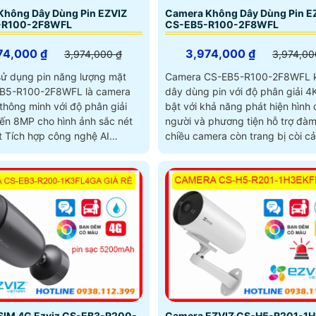
Không Dây Dùng Pin EZVIZ
Camera Không Dây Dùng Pin E
-R100-2F8WFL
CS-EB5-R100-2F8WFL
74,000 ₫
3,974,000 ₫
3,974,000 ₫
3,974,00
ử dụng pin năng lượng mặt
Camera CS-EB5-R100-2F8WFL 
CB5-R100-2F8WFL là camera
dây dùng pin với độ phân giải 4K
thông minh với độ phân giải
bật với khả năng phát hiện hình
đến 8MP cho hình ảnh sắc nét
người và phương tiện hỗ trợ đàm
ết Tích hợp công nghệ AI
chiều camera còn trang bị còi c
ó khả năng phát hiện dáng
và đèn chớp tăng cường an ninh
 phương tiện báo động khi
phát hiện sự xâm nhập camera t
n xâm nhập Thiết kế bền bỉ
tấm pin năng lượng mặt trời và p
ớc IP65 phù hợp lắp đặt trong
đạt chuẩn IP65 chống nước và b
kiện thời tiết. Loại Camera Giá
hoạt động bền bỉ trong mọi điều
a Không Dây IP CS-CB5-
thời tiết. Camera An Ninh CS-EB
WFL là một dòng camera nhỏ
R100-2F8WFL là camera chuyên
huật, phù hợp cho các công
tích hợp đèn và âm thanh báo đ
SIM 4G Ezviz CS-EB3-R200-
Camera EZVIZ CS-H5-R201-1