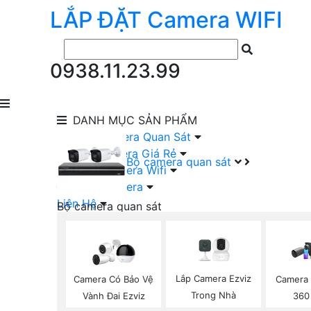
LẮP ĐẶT
Camera
WIFI
0938.11.23.99
DANH MỤC
SẢN PHẨM
lắp Đặt Camera Quan Sát
Lắp Bộ Camera Giá Rẻ
Bộ camera quan sát
Lắp Đặt Camera Wifi
Đầu Ghi Camera
Liên Hệ
Bộ camera quan sát
Camera HIKVISION Trọn Bộ
Camera KBVISION Trọn Bộ
Camera DAHUA Trọn Bộ
Camera giá Rẻ Trọn Bộ
Lắp Camera Ezviz
Camera Có Bảo Vệ
Camera 
Bộ Camera Nên Dùng
Trong Nhà
Vành Đai Ezviz
360
Bộ Camera Có Màu Ban Đêm