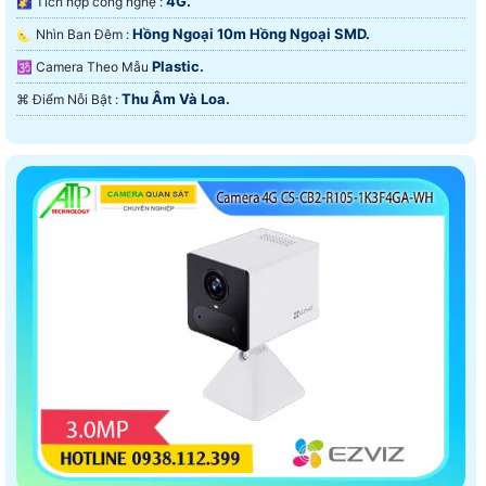
4G.
🌠 Tích hợp công nghệ :
Hồng Ngoại 10m Hồng Ngoại SMD.
🌜 Nhìn Ban Đêm :
Plastic.
🕉️ Camera Theo Mẫu
Thu Âm Và Loa.
️⌘ Điểm Nỗi Bật :