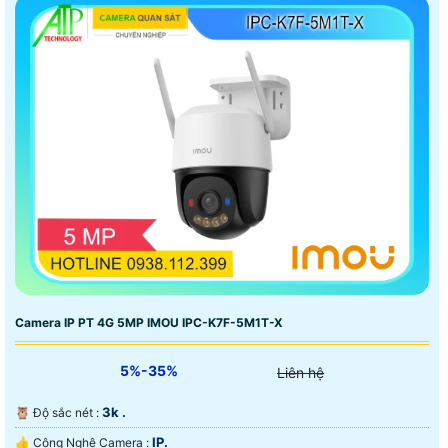
Camera IP PT 4G 5MP IMOU IPC-K7F-5M1T-X
5%-35%
Liên hệ
3k .
🦉 Độ sắc nét :
IP.
👍 Công Nghệ Camera :