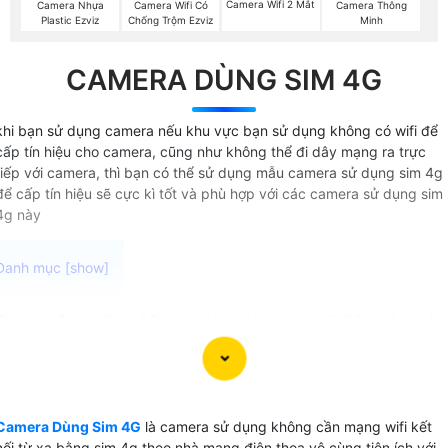
Camera Wifi 2 Mắt
Camera Nhựa
Camera Wifi Có
Camera Thông
Plastic Ezviz
Chống Trộm Ezviz
Minh
CAMERA DÙNG SIM 4G
khi bạn sử dụng camera nếu khu vực bạn sử dụng không có wifi để
cấp tín hiệu cho camera, cũng như không thể đi dây mạng ra trực
tiếp với camera, thì bạn có thể sử dụng mẫu camera sử dụng sim 4g
để cấp tín hiệu sẽ cực kì tốt và phù hợp với các camera sử dụng sim
4g này
Camera Dùng Sim 4G Hình ảnh sắt nét lưu dữ liệu trên thẻ
nhớ tối đa 512GB là một camera giám sát từ xa tiện
dụnbcho việc giám sát an ninh. Với chuẩn nén video
H.265+, camera dùng sim 4G giúp tiết kiệm băng thông
truyền qua mạng 4G và dung lượng lưu trữ dữ liệu.
Camera Dùng Sim 4G
là camera sử dụng không cần mạng wifi kết
Camera dùng sim cũng được trang bị chức năng báo động
nối từ xa bằng sim 4g theo nhà mạng điện thọa vô cùng tiện ích với