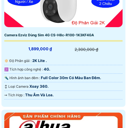
Camera Ezviz Dùng Sim 4G CS-H8c-R100-1K3KF4GA
1,899,000 ₫
2,300,000 ₫
2K Lite .
🔅 Độ Phân giải :
4G.
🕉️ Tích hợp công nghệ :
Full Color 30m Có Màu Ban Ðêm.
🔦 Hình ảnh ban đêm :
Xoay 360.
↕️ Loại Camera
Thu Âm Và Loa.
️⇝ Tích Hợp :