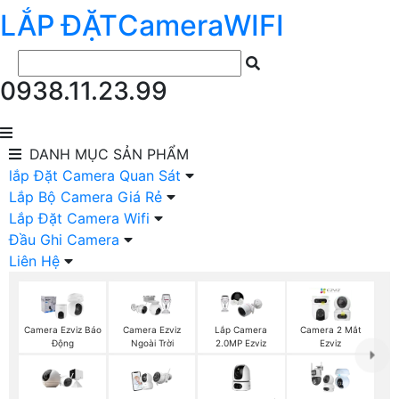
LẮP ĐẶT
Camera
WIFI
0938.11.23.99
DANH MỤC
SẢN PHẨM
lắp Đặt Camera Quan Sát
Lắp Bộ Camera Giá Rẻ
Lắp Đặt Camera Wifi
Đầu Ghi Camera
Liên Hệ
Camera Ezviz Báo
Camera Ezviz
Lắp Camera
Camera 2 Mắt
Động
Ngoài Trời
2.0MP Ezviz
Ezviz