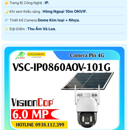
IP.
⚜️ Trang Bị Công Nghệ :
Hồng Ngoại 10m ONVIF.
🌙 Khi xem thiếu sáng :
Dome Kim loại + Nhựa.
💎 Thiết Kế Camera
Thu Âm Và Loa.
️✨ Đặt Điểm :