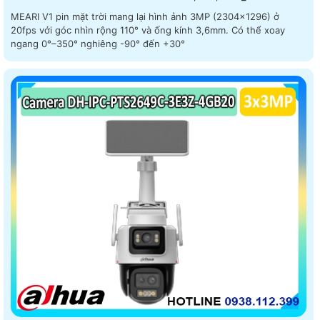
MEARI V1 pin mặt trời mang lại hình ảnh 3MP (2304×1296) ở
20fps với góc nhìn rộng 110° và ống kính 3,6mm. Có thể xoay
ngang 0°–350° nghiêng -90° đến +30°