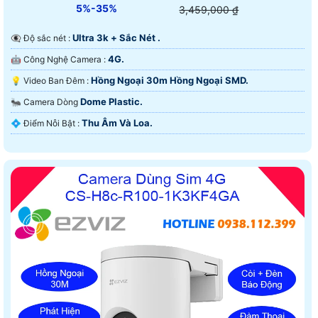
5%-35%
3,459,000 ₫
Ultra 3k + Sắc Nét .
👁️‍🗨 Độ sắc nét :
4G.
🤖️ Công Nghệ Camera :
Hồng Ngoại 30m Hồng Ngoại SMD.
💡 Video Ban Đêm :
Dome Plastic.
🐜 Camera Dòng
Thu Âm Và Loa.
️💠 Điểm Nỗi Bật :