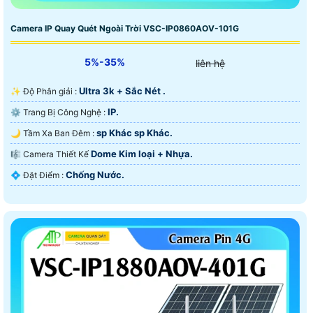
Camera IP Quay Quét Ngoài Trời VSC-IP0860AOV-101G
5%-35%
liên hệ
Ultra 3k + Sắc Nét .
✨ Độ Phân giải :
IP.
⚙ Trang Bị Công Nghệ :
sp Khác sp Khác.
🌙 Tầm Xa Ban Đêm :
Dome Kim loại + Nhựa.
🎼️ Camera Thiết Kế
Chống Nước.
️💠 Đặt Điểm :