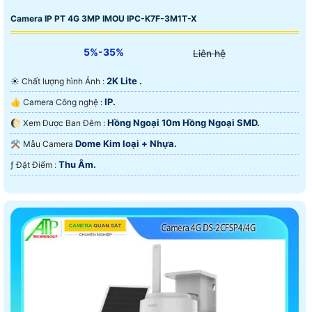
Camera IP PT 4G 3MP IMOU IPC-K7F-3M1T-X
5%-35%
Liên hệ
2K Lite .
☀️ Chất lượng hình Ảnh :
IP.
👍 Camera Công nghệ :
Hồng Ngoại 10m Hồng Ngoại SMD.
🌔 Xem Được Ban Đêm :
Dome Kim loại + Nhựa.
⚒ Mẫu Camera
Thu Âm.
️ƒ Đặt Điểm :