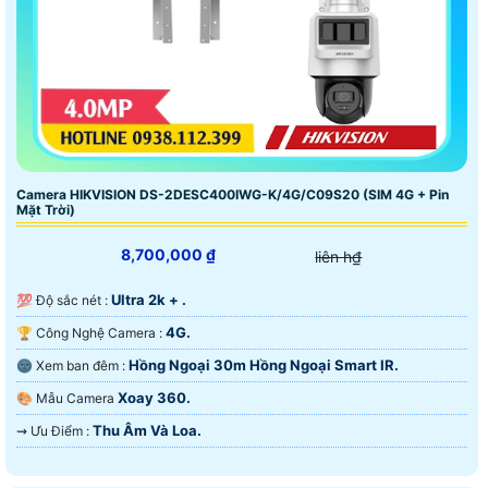
Camera HIKVISION DS-2DESC400IWG-K/4G/C09S20 (SIM 4G + Pin
Mặt Trời)
8,700,000 ₫
liên h₫
Ultra 2k + .
💯 Độ sắc nét :
4G.
🏆 Công Nghệ Camera :
Hồng Ngoại 30m Hồng Ngoại Smart IR.
🌚 Xem ban đêm :
Xoay 360.
🎨 Mẫu Camera
Thu Âm Và Loa.
️⇝ Ưu Điểm :