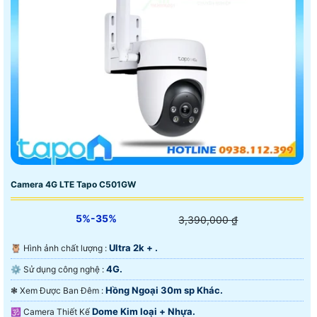
Camera 4G LTE Tapo C501GW
5%-35%
3,390,000 ₫
Ultra 2k + .
🦉 Hình ảnh chất lượng :
4G.
⚙ Sử dụng công nghệ :
Hồng Ngoại 30m sp Khác.
❃ Xem Được Ban Đêm :
Dome Kim loại + Nhựa.
🕉️ Camera Thiết Kế