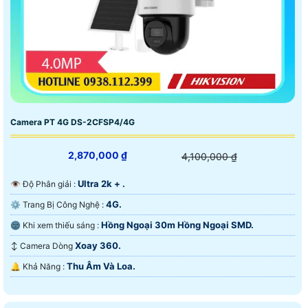
Camera PT 4G DS-2CFSP4/4G
2,870,000 ₫
4,100,000 ₫
Ultra 2k + .
👁 Độ Phân giải :
4G.
⚙ Trang Bị Công Nghệ :
Hồng Ngoại 30m Hồng Ngoại SMD.
🌚 Khi xem thiếu sáng :
Xoay 360.
↕️ Camera Dòng
Thu Âm Và Loa.
️🔔 Khả Năng :