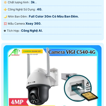
3k .
🔅 Chất lượng hình :
4G.
⚜️ Công Nghệ Sử Dụng :
Full Color 30m Có Màu Ban Ðêm.
🌙 Nhìn Ban Đêm :
Xoay 360.
💢 Mẫu Camera
Công Nghệ AI.
️♚ Tích Hợp :