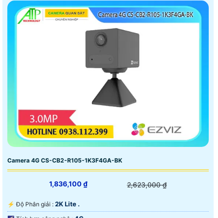
Camera 4G CS-CB2-R105-1K3F4GA-BK
1,836,100 ₫
2,623,000 ₫
2K Lite .
️⚡ Độ Phân giải :