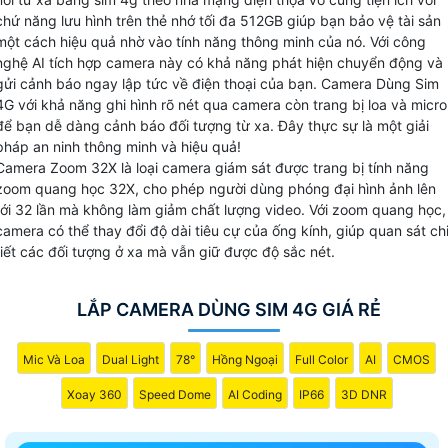
chống trộm, giúp cảnh báo kịp thời khi có sự xâm nhập
chứ năng lưu hình trên thẻ nhớ tối đa 512GB giúp bạn bảo vệ tài sản
hoặc hoạt động đáng ngờ xảy ra. khả năng quay video mà
một cách hiệu quả nhờ vào tính năng thông minh của nó. Với công
nghệ AI tích hợp camera này có khả năng phát hiện chuyển động và
ban đêm camera dùng sim 4G sẽ giúp bạn theo dõi mọi
gửi cảnh báo ngay lập tức về điện thoại của bạn. Camera Dùng Sim
hoạt động xung quanh ngày đêm một cách rõ ràng và chi
4G với khả năng ghi hình rõ nét qua camera còn trang bị loa và micro
tiết.
để bạn dễ dàng cảnh báo đối tượng từ xa. Đây thực sự là một giải
Với khả năng lưu trữ hình ảnh chất lượng cao trên thẻ nhớ
pháp an ninh thông minh và hiệu quả!
lên đến 512GB, Camera Dùng Sim 4G này đáng để bạn xem
Camera Zoom 32X là loại camera giám sát được trang bị tính năng
xét và sử dụng để bảo vệ tài sản cho những khu vực không
zoom quang học 32X, cho phép người dùng phóng đại hình ảnh lên
có mạng internet.
tới 32 lần mà không làm giảm chất lượng video. Với zoom quang học,
camera có thể thay đổi độ dài tiêu cự của ống kính, giúp quan sát ch
tiết các đối tượng ở xa mà vẫn giữ được độ sắc nét.
LẮP CAMERA DÙNG SIM 4G GIÁ RẺ
Mic Và Loa
Dual Light
78°
Hồng Ngoại
Full Color
AI
CMOS
Xoay 360
Speed Dome
AI Coding
IP66
3D DNR