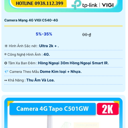
Camera Mạng 4G VIGI C540-4G
5%-35%
00 ₫
Ultra 2k + .
☀️ Hình Ảnh Sắc nét :
4G.
®️ Công Nghệ Hình Ảnh :
Hồng Ngoại 30m Hồng Ngoại Smart IR.
✪ Tầm Xa Ban Đêm :
Dome Kim loại + Nhựa.
💎 Camera Theo Mẫu
Thu Âm Và Loa.
️↭ Khả Năng :