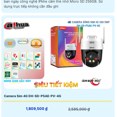
ban ngày công nghệ IPkhe cắm thẻ nhớ Micro SD 256GB. Sử
dụng trực tiếp không cần đầu ghi
Camera Sim 4G DH-SD-P5AE-PV-4G
1,809,500 ₫
2,585,000 ₫