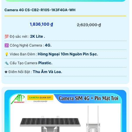
Camera 4G CS-CB2-R105-1K3F4GA-WH
1,836,100 ₫
2,623,000 ₫
2K Lite .
💯 Độ sắc nét :
4G.
🕉️ Công Nghệ Camera :
Hồng Ngoại 10m Nguồn Pin Sạc.
💡 Video Ban Đêm :
Plastic.
🔩 Cấu Tạo Camera
Thu Âm Và Loa.
️♚ Điểm Nỗi Bật :