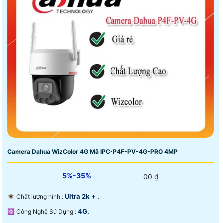
Camera Dahua WizColor 4G Mã IPC-P4F-PV-4G-PRO 4MP
5%-35%
00 ₫
Ultra 2k + .
👁 Chất lượng hình :
4G.
⚛️ Công Nghệ Sử Dụng :