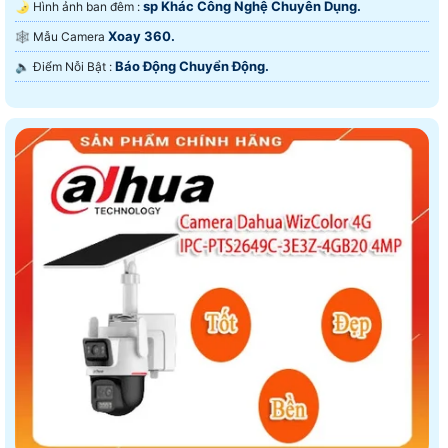
sp Khác Công Nghệ Chuyên Dụng.
🌛 Hình ảnh ban đêm :
Xoay 360.
🕸️ Mẫu Camera
Báo Động Chuyển Động.
️🔈 Điểm Nỗi Bật :